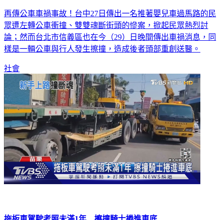
再傳公車車禍事故！台中27日傳出一名推著嬰兒車過馬路的民
眾遭左轉公車衝撞、雙雙魂斷街頭的慘案，掀起民眾熱烈討
論；然而台北市信義區也在今（29）日晚間傳出車禍消息，同
樣是一輛公車與行人發生擦撞，造成後者頭部重創送醫。
社會
拖板車駕駛考照未滿1年 擦撞騎士捲進車底