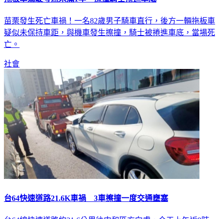
苗栗發生死亡車禍！一名82歲男子騎車直行，後方一輛拖板車
疑似未保持車距，與機車發生擦撞，騎士被捲進車底，當場死
亡。
社會
台64快速道路21.6K車禍 3車擦撞一度交通壅塞