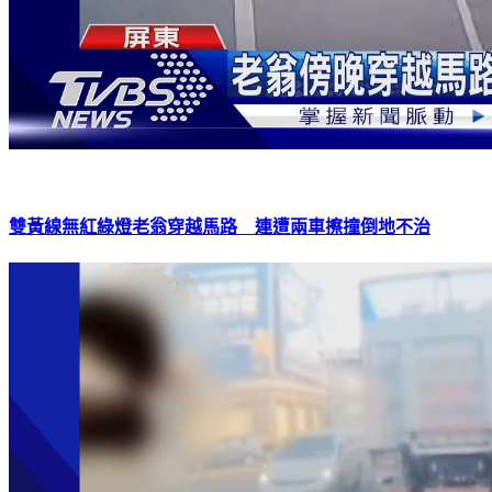
雙黃線無紅綠燈老翁穿越馬路 連遭兩車擦撞倒地不治