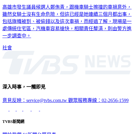
高雄市發生議員候選人鄭侑青，跟機車騎士擦撞的車禍意外，
雖然女騎士沒有生命危險，但這已經是她連續三個月都出事，
包括旗幟被割、被偷錢以及這次車禍，而經過了解，現場是一
處傳統住宅區，汽機車容易搶快，相關責任釐清，則由警方進
一步調查中。
社會
深入時事，一觸即見
意見反映：service@tvbs.com.tw
觀眾服務專線：02-2656-1599
TVBS新聞網