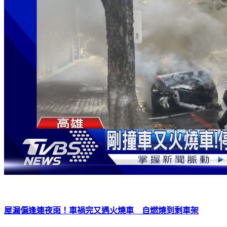
屋漏偏逢連夜雨！車禍完又遇火燒車 自燃燒到剩車架