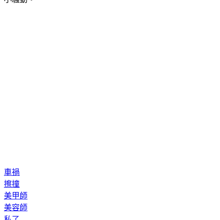
車禍
擦撞
美甲師
美容師
私了