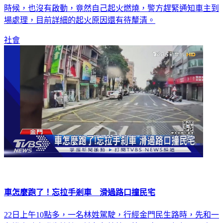
時候，也沒有啟動，竟然自己起火燃燒，警方趕緊通知車主到
場處理，目前詳細的起火原因還有待釐清。
社會
車怎麼跑了！忘拉手剎車 滑過路口撞民宅
22日上午10點多，一名林姓駕駛，行經金門民生路時，先和一