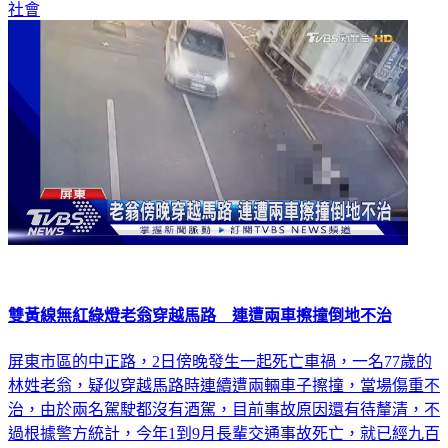
社會
雙黃線無紅綠燈老翁穿越馬路 連遭兩車擦撞倒地不治
屏東市區的中正路，2日傍晚發生一起死亡車禍，一名77歲的
林姓老翁，疑似穿越馬路時連續遭兩輛車子擦撞，當場傷重不
治，由於兩名駕駛都沒有酒駕，目前事故原因還有待釐清，不
過根據警方統計，今年1到9月長輩交通事故死亡，就已經九百