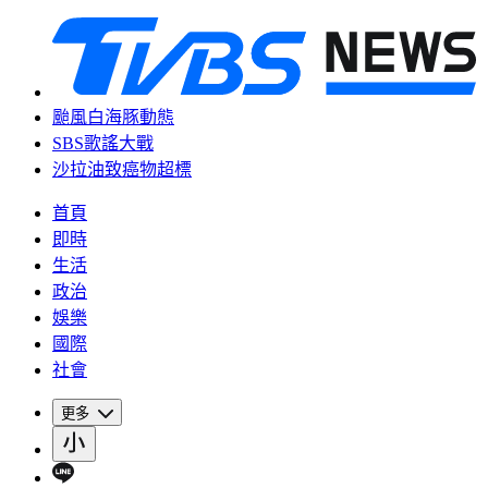
颱風白海豚動態
SBS歌謠大戰
沙拉油致癌物超標
首頁
即時
生活
政治
娛樂
國際
社會
更多