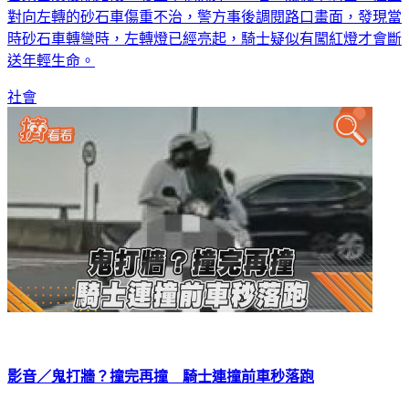
對向左轉的砂石車傷重不治，警方事後調閱路口畫面，發現當
時砂石車轉彎時，左轉燈已經亮起，騎士疑似有闖紅燈才會斷
送年輕生命。
社會
影音／鬼打牆？撞完再撞 騎士連撞前車秒落跑