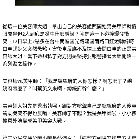
從這一位美容師大姐，拿出自己的美容證照開始男美甲師就傻
眼開轟但2人到底是發生什麼糾紛？就是這一下碰撞爆發衝
突，12日早上7點多在台中南區國光路建國南路口紅燈轉綠時
白車起步又突然急煞，害後車反應不及撞上去開白車的正是美
容師大姐，當下她想私了對方則是堅持要報警接著大姐開始一
系列謎之操作。
美容師vs.美甲師：「我是總統府的人你怎樣？啊怎麼了？總
統府怎麼了？叫蔡英文來啊，總統府幹什麼？」
美容師大姐先是秀出執照，跟對方嗆聲自己是總統府的人後車
駕駛哭笑不得也反嗆，美容師了不起？我是美甲師啦，小小擦
撞意外演變成美甲美容大戰。
第三分局交通分隊小隊長蔡沛原：「經警方到場安撫雙方才停