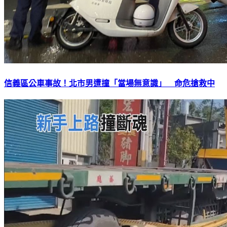
信義區公車事故！北市男遭撞「當場無意識」 命危搶救中