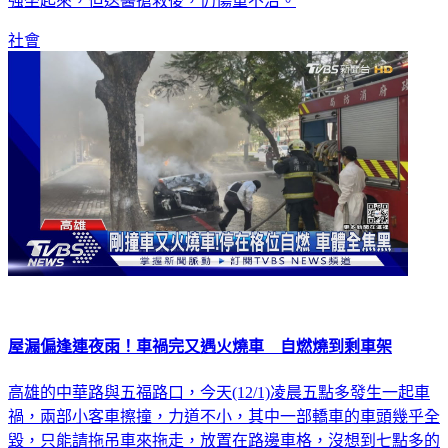
強坐起來，但送醫搶救後，仍傷重不治。
社會
屋漏偏逢連夜雨！車禍完又遇火燒車 自燃燒到剩車架
高雄的中華路與五福路口，今天(12/1)凌晨五點多發生一起車
禍，兩部小客車擦撞，力道不小，其中一部轎車的車頭幾乎全
毀，只能請拖吊車來拖走，放置在路邊車格，沒想到七點多的