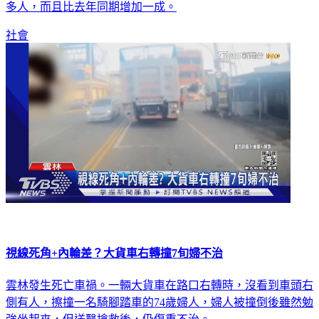
多人，而且比去年同期增加一成。
社會
視線死角+內輪差？大貨車右轉撞7旬婦不治
雲林發生死亡車禍。一輛大貨車在路口右轉時，沒看到車頭右
側有人，擦撞一名騎腳踏車的74歲婦人，婦人被撞倒後雖然勉