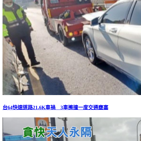
台64快速道路21.6K車禍 3車擦撞一度交通壅塞