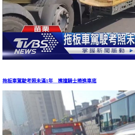
拖板車駕駛考照未滿1年 擦撞騎士捲進車底