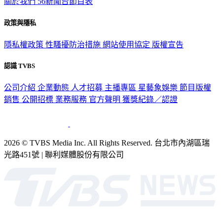
關於我們
56新聞台節目表
政策與隱私
隱私權政策
性騷擾防治措施
網站使用協定
版權宣告
認識 TVBS
公司介紹
企業動態
人才招募
主播專區
星藝象娛樂
節目版權
銷售
公開招標
業務服務
官方聲明
獲獎紀錄／認證
2026 © TVBS Media Inc. All Rights Reserved. 台北市內湖區瑞
光路451號 | 聯利媒體股份有限公司