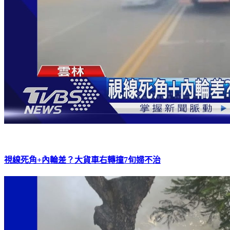
視線死角+內輪差？大貨車右轉撞7旬婦不治