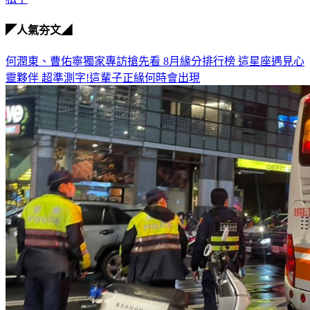
◤人氣夯文◢
何潤東、曹佑寧獨家專訪搶先看
8月緣分排行榜 這星座遇見心
靈夥伴
超準測字!這輩子正緣何時會出現