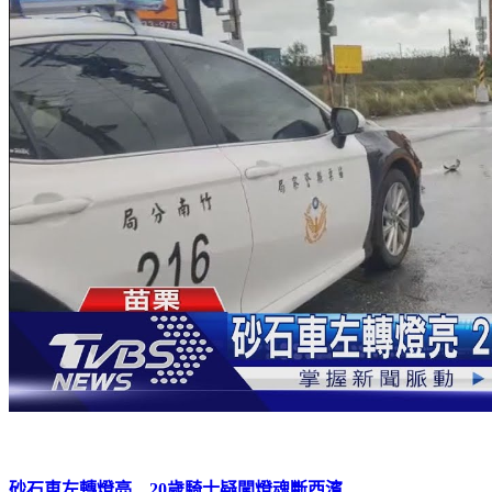
砂石車左轉燈亮 20歲騎士疑闖燈魂斷西濱