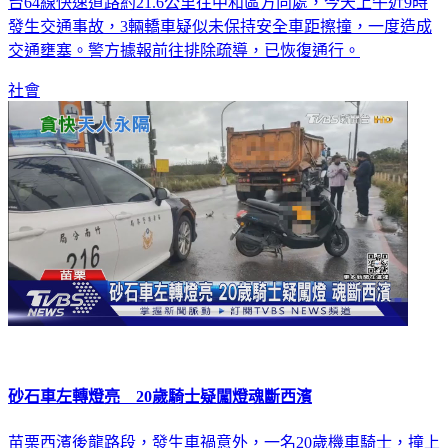
台64線快速道路約21.6公里往中和區方向處，今天上午近9時
發生交通事故，3輛轎車疑似未保持安全車距擦撞，一度造成
交通壅塞。警方據報前往排除疏導，已恢復通行。
社會
砂石車左轉燈亮 20歲騎士疑闖燈魂斷西濱
苗栗西濱後龍路段，發生車禍意外，一名20歲機車騎士，撞上