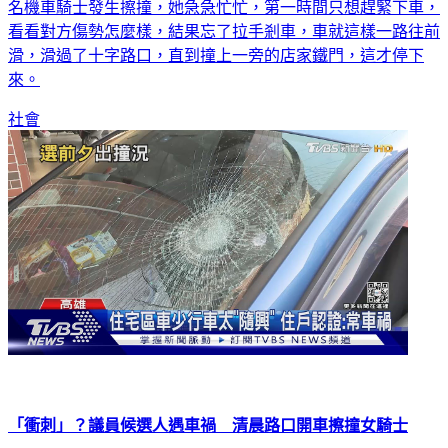
名機車騎士發生擦撞，她急急忙忙，第一時間只想趕緊下車，
看看對方傷勢怎麼樣，結果忘了拉手剎車，車就這樣一路往前
滑，滑過了十字路口，直到撞上一旁的店家鐵門，這才停下
來。
社會
「衝刺」？議員候選人遇車禍 清晨路口開車擦撞女騎士