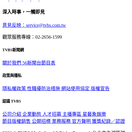
深入時事，一觸即見
意見反映：service@tvbs.com.tw
觀眾服務專線：02-2656-1599
TVBS新聞網
關於我們
56新聞台節目表
政策與隱私
隱私權政策
性騷擾防治措施
網站使用協定
版權宣告
認識 TVBS
公司介紹
企業動態
人才招募
主播專區
星藝象娛樂
節目版權銷售
公開招標
業務服務
官方聲明
獲獎紀錄／認證