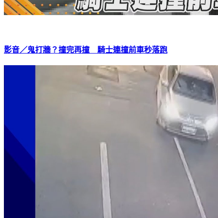
影音／鬼打牆？撞完再撞 騎士連撞前車秒落跑