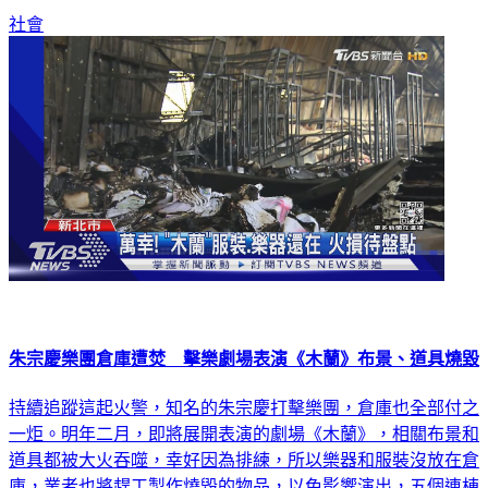
社會
朱宗慶樂團倉庫遭焚 擊樂劇場表演《木蘭》布景、道具燒毀
持續追蹤這起火警，知名的朱宗慶打擊樂團，倉庫也全部付之
一炬。明年二月，即將展開表演的劇場《木蘭》，相關布景和
道具都被大火吞噬，幸好因為排練，所以樂器和服裝沒放在倉
庫，業者也將趕工製作燒毀的物品，以免影響演出，五個連棟