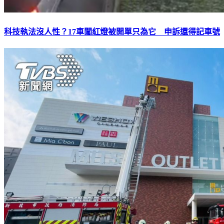
科技執法沒人性？17車闖紅燈被開單只為它 申訴還得記車號