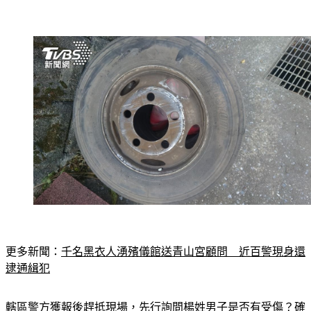
更多新聞：
千名黑衣人湧殯儀館送青山宮顧問　近百警現身還
逮通緝犯
轄區警方獲報後趕抵現場，先行詢問楊姓男子是否有受傷？確