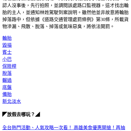
認人沒事後，先行拍照，並調閱該處路口監視器，這才找出輪
胎的主人，並通知林姓駕駛到案說明。雖然他並非故意將輪胎
掉落路中，但依據《道路交通管理處罰條例》第30條，所載貨
物滲漏、飛散、脫落、掉落或氣味惡臭，將依法開罰。
輪胎
毀損
賓士
小巴
保險桿
脫落
輾過
底盤
備胎
新北淡水
◤放假去哪玩？◢
全台熱門活動、人氣攻略一次看！
高雄美食優惠開搶！再抽