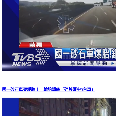
國一砂石車突爆胎！ 輪胎鋼絲「碎片砸中5台車」