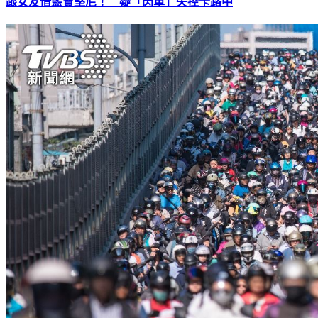
跟女友借藍寶堅尼！ 疑「閃車」失控卡路中