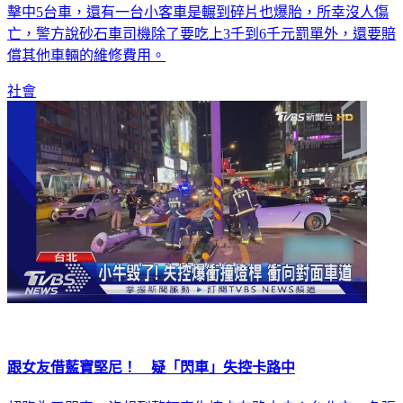
擊中5台車，還有一台小客車是輾到碎片也爆胎，所幸沒人傷
亡，警方說砂石車司機除了要吃上3千到6千元罰單外，還要賠
償其他車輛的維修費用。
社會
跟女友借藍寶堅尼！ 疑「閃車」失控卡路中