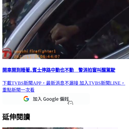
開車開到睡著..賓士停路中動也不動 警消拍窗叫醒駕駛
下載TVBS新聞APP，最新消息不漏接
加入TVBS新聞LINE，
重點新聞一次看
延伸閱讀