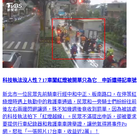
科技執法沒人性？17車闖紅燈被開單只為它 申訴還得記車號
新北市一位民眾先前騎車行經中和中正、板南路口，在停等紅
綠燈時遇上執勤中的救護車通過，民眾和一旁騎士們紛紛往前
後左右兩邊閃避讓道，殊不知幾週後竟收到罰單，因為被該處
的科技執法拍下「紅燈越線」。民眾不滿提出申訴，卻被要求
要提供行車紀錄器和救護車車牌舉證，讓他氣得將事件Po
網，怒批「一張照片17台車，收益近2萬」！