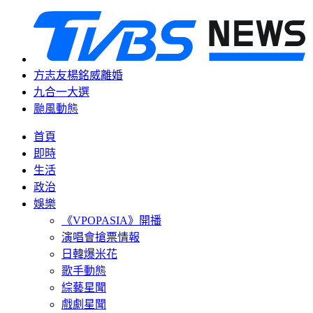
方志友楊銘威離婚
九合一大選
颱風動態
首頁
即時
生活
政治
娛樂
《VPOPASIA》開播
演唱會搶票情報
日韓爆米花
歌手動態
綜藝星聞
戲劇星聞