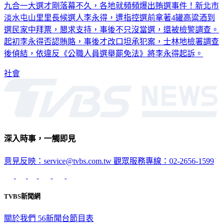
九合一大選才剛落幕不久，各地就頻頻爆出賄選事件！新北市
淡水屯山里里長候選人李永得，遭指控選前拿著4罐高粱酒到
選民家中拜票，懇求支持，事後不只沒當選，還被檢警調查。
起初李永得否認賄賂，事後才改口坦承犯案，士林地檢署調查
後偵結，依違反《公職人員選舉罷免法》將李永得起訴。
社會
深入時事，一觸即見
意見反映：service@tvbs.com.tw
觀眾服務專線：02-2656-1599
TVBS新聞網
關於我們
56新聞台節目表