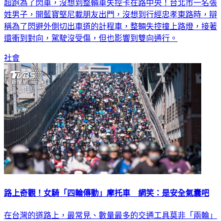
超跑為了閃車，沒想到整輛車失控卡在路中央！台北市一名張
姓男子，開藍寶堅尼載朋友出門，沒想到行經忠孝東路時，辯
稱為了閃避外側切出車道的計程車，整輛失控撞上路燈，接著
還衝到對向，駕駛沒受傷，但也影響到雙向通行。
社會
路上奇觀！女騎「四輪傳動」摩托車 網笑：是安全氣囊吧
在台灣的道路上，最常見、數量最多的交通工具莫非「兩輪」