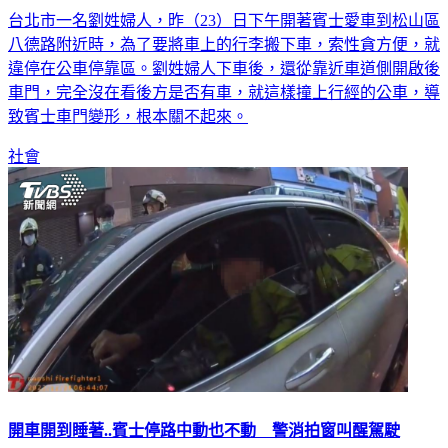
台北市一名劉姓婦人，昨（23）日下午開著賓士愛車到松山區
八德路附近時，為了要將車上的行李搬下車，索性貪方便，就
違停在公車停靠區。劉姓婦人下車後，還從靠近車道側開啟後
車門，完全沒在看後方是否有車，就這樣撞上行經的公車，導
致賓士車門變形，根本關不起來。
社會
開車開到睡著..賓士停路中動也不動 警消拍窗叫醒駕駛