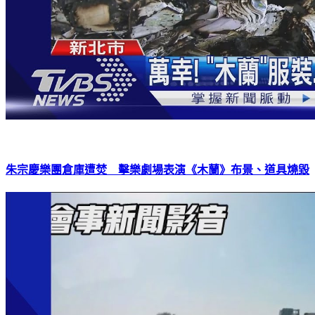
朱宗慶樂團倉庫遭焚 擊樂劇場表演《木蘭》布景、道具燒毀