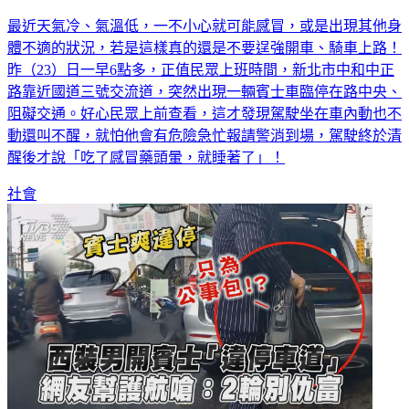
最近天氣冷、氣溫低，一不小心就可能感冒，或是出現其他身
體不適的狀況，若是這樣真的還是不要逞強開車、騎車上路！
昨（23）日一早6點多，正值民眾上班時間，新北市中和中正
路靠近國道三號交流道，突然出現一輛賓士車臨停在路中央、
阻礙交通。好心民眾上前查看，這才發現駕駛坐在車內動也不
動還叫不醒，就怕他會有危險急忙報請警消到場，駕駛終於清
醒後才說「吃了感冒藥頭暈，就睡著了」！
社會