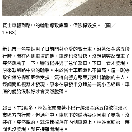
賓士車輾到路中的輪胎導致底盤、保險桿毀損。（圖／
TVBS）
新北市一名楊姓男子日前開著心愛的賓士車，沿著淡金路五段
行駛，開在內側車道的他、車速也沒很快，沒想到突然間車子
突然跳動了一下，嚇得楊姓男子急忙煞車，下車一看才發現，
原來輾到路中央的輪胎。由於賓士車底盤也不算高，這一輾導
致它保險桿和底盤受損，氣得向警方報案要揪出輪胎的主人，
經調閱監視器才發現，原來在事發半分鐘前一輛小巴經過，車
底的備胎沒裝好才會突然脫落。
26日下午2點多，林姓駕駛開著小巴行經淡金路五段欲往淡水
市區方向行駛，但過程中，車底下的備胎疑似因車子晃動、沒
裝好，突然脫落，就這樣掉落在內側車道上，林姓駕駛第一時
間也沒發現，就直接離開現場。