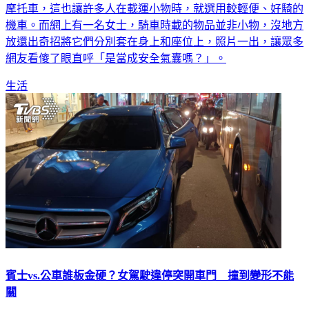
摩托車，這也讓許多人在載運小物時，就選用較輕便、好騎的
機車。而網上有一名女士，騎車時載的物品並非小物，沒地方
放還出奇招將它們分別套在身上和座位上，照片一出，讓眾多
網友看傻了眼直呼「是當成安全氣囊嗎？」。
生活
賓士vs.公車誰板金硬？女駕駛違停突開車門 撞到變形不能
關