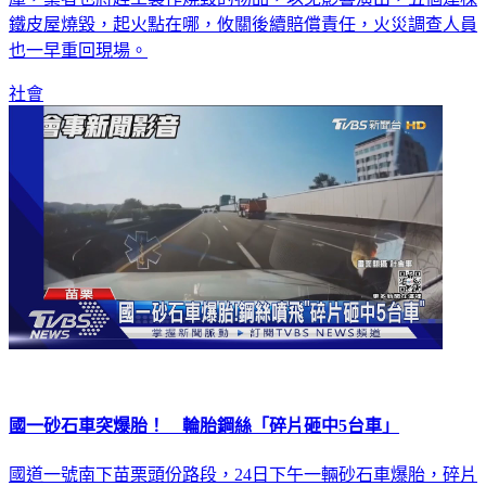
鐵皮屋燒毀，起火點在哪，攸關後續賠償責任，火災調查人員
也一早重回現場。
社會
國一砂石車突爆胎！ 輪胎鋼絲「碎片砸中5台車」
國道一號南下苗栗頭份路段，24日下午一輛砂石車爆胎，碎片