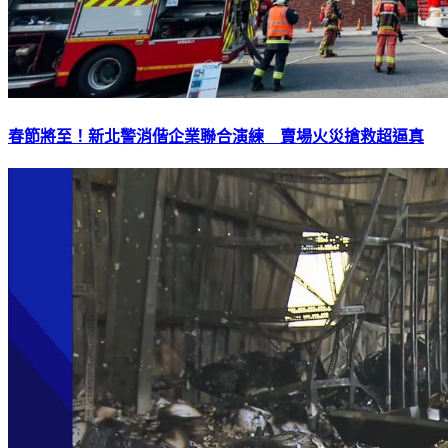
春節將至！新北警消偕企業聯合演練 賣場火災搶救超逼真