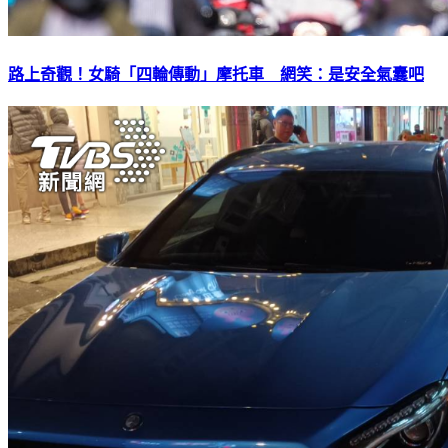
路上奇觀！女騎「四輪傳動」摩托車 網笑：是安全氣囊吧