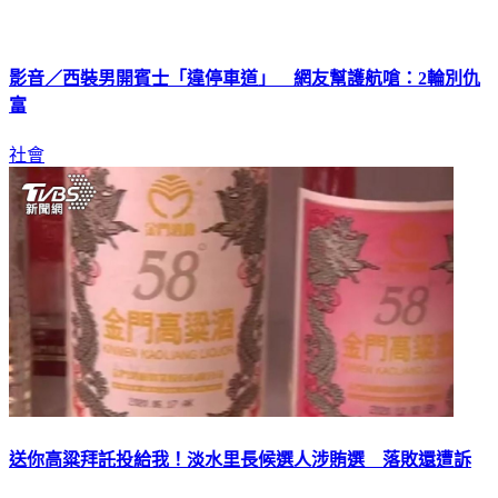
影音／西裝男開賓士「違停車道」 網友幫護航嗆：2輪別仇
富
社會
送你高粱拜託投給我！淡水里長候選人涉賄選 落敗還遭訴