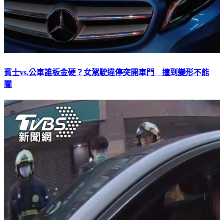
賓士vs.公車誰板金硬？女駕駛違停突開車門 撞到變形不能
關