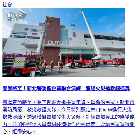
社會
春節將至！新北警消偕企業聯合演練 賣場火災搶救超逼真
農曆春節將至，為了迎來大批採買年貨、逛街的民眾，新北市
消防局第二救災救護大隊，今日特別選定林口Outlet進行火災
搶救演練，透過模擬賣場發生火災時，訓練賣場員工的應變能
力，並加強警消人員器材裝備操作的熟悉度，要讓民眾買得開
心、逛得安心。