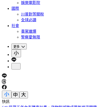
娛樂電影院
國際
川普對等關稅
全球必讀
社會
毒駕連爆
警察愛無限
更多
快訊