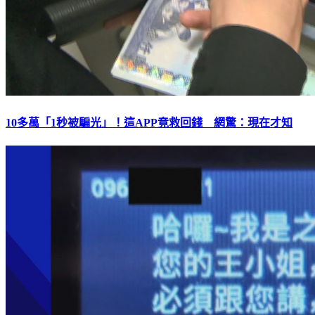
10多萬「1秒被騙光」！這APP竟救回錢 網驚：現在才知