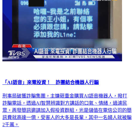
「AI語音」來電投資！ 詐團結合機器人行騙
刑事局破獲詐騙集團，主嫌砸重金購買AI語音機器人，撥打
詐騙電話，透過AI智慧辨識對方講話的口氣、情緒，過濾民
眾，再發簡訊邀請加入假投資群組，光是儲值在電信公司的簡
訊費就高達一億，受害人的大多是長輩，其中一名婦人就被騙
2千萬。