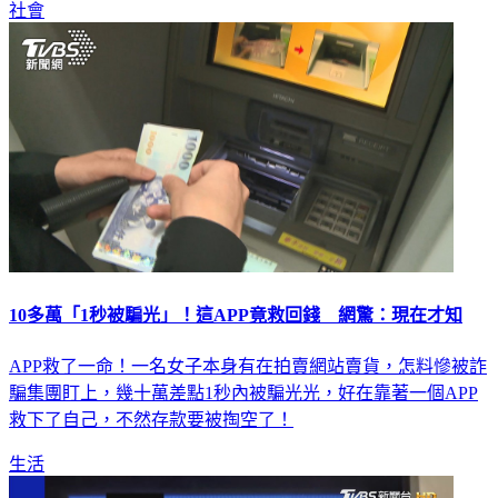
社會
10多萬「1秒被騙光」！這APP竟救回錢 網驚：現在才知
APP救了一命！一名女子本身有在拍賣網站賣貨，怎料慘被詐
騙集團盯上，幾十萬差點1秒內被騙光光，好在靠著一個APP
救下了自己，不然存款要被掏空了！
生活