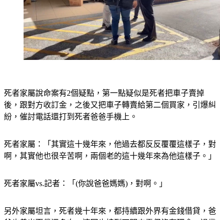
死者家屬說命案有2個疑點，第一點疑似是死者把車子賣掉
後，跟對方收訂金，之後又把車子轉賣給第二個買家，引爆糾
紛，催討電話還打到死者爸爸手機上。
死者家屬：「其實這十幾年來，他過去都反反覆覆這樣子，對
啊，其實他也很辛苦啊，兩個老的這十幾年來為他這樣子。」
死者家屬vs.記者：「(你說爸爸媽媽)，對啊。」
另外家屬坦言，死者幾十年來，都持續跟外界有金錢借貸，爸