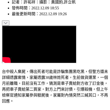
記者
：
許祐祥
｜
攝影
：
黃國鈞,許立帆
發佈時間：
2022.12.09 18:55
最後更新時間：
2022.12.09 19:26
台中殺人棄屍，傳出死者可能是詐騙集團黑吃黑，但警方還未
詳細透露案情，家屬透露38歲林姓死者，生前做貨運業，一個
月前離職，目前沒有工作，猜測是車子賣給對方收了訂金後，
再把車子賣給第二買家，對方上門來討債，引爆殺機，但上午
檢察官通知家屬參與驗屍後，家屬對內情突然三緘其口，不再
回應。