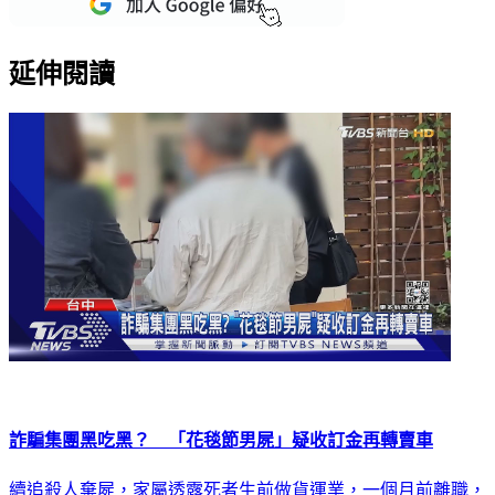
延伸閱讀
詐騙集團黑吃黑？ 「花毯節男屍」疑收訂金再轉賣車
續追殺人棄屍，家屬透露死者生前做貨運業，一個月前離職，