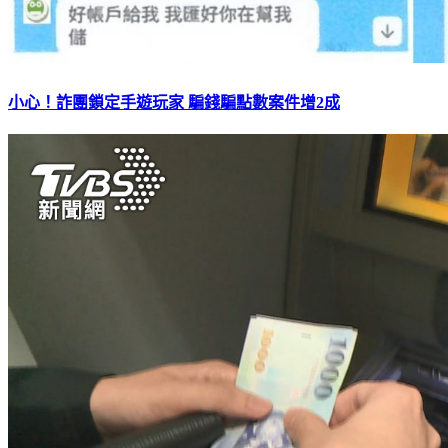
小心！詐團鎖定手遊玩家 騙錢騙點數案件增2成