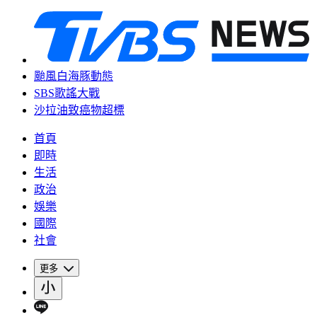
颱風白海豚動態
SBS歌謠大戰
沙拉油致癌物超標
首頁
即時
生活
政治
娛樂
國際
社會
更多