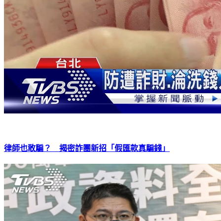
律師也敢騙？ 揭密詐團新招「假匯款真騙錢」