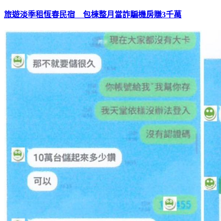
旅遊淡季租恆春民宿 包棟整月當詐騙機房賺3千萬