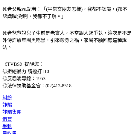
死者父親vs.記者：「(平常交朋友怎樣)，我都不認識，(都不
認識喔)對啊，我都不了解。」
死者爸爸說兒子生前是老實人，不常跟人起爭執，這次是不是
外傳詐騙集團黑吃黑，引來殺身之禍，家屬不願回應這種說
法。
《TVBS》提醒您：
◎拒絕暴力 請撥打110
◎反霸凌專線：1953
◎法律扶助基金會：(02)412-8518
糾紛
詐騙
詐騙集團
借貸
爭執
黑吃黑