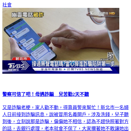
社會
警察可信了吧！母遇詐騙 兒苦勸2天不聽
又是詐騙老梗，家人勸不動，得靠員警來幫忙！新北市一名婦
人日前接到詐騙訊息，說被冒用名義開戶，涉及洗錢，兒子聽
到後，立刻說那是詐騙，偏偏她不相信，認為不趕快照著對方
的話，去銀行處理，老本就會不保了，大家攔著她不敢讓她出