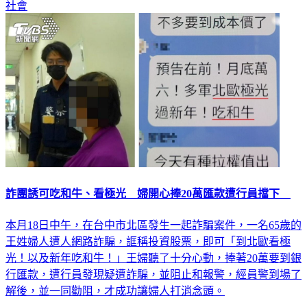
社會
詐團誘可吃和牛、看極光 婦開心捧20萬匯款遭行員擋下
本月18日中午，在台中市北區發生一起詐騙案件，一名65歲的
王姓婦人遭人網路詐騙，誆稱投資股票，即可「到北歐看極
光！以及新年吃和牛！」王婦聽了十分心動，捧著20萬要到銀
行匯款，遭行員發現疑遭詐騙，並阻止和報警，經員警到場了
解後，並一同勸阻，才成功讓婦人打消念頭。