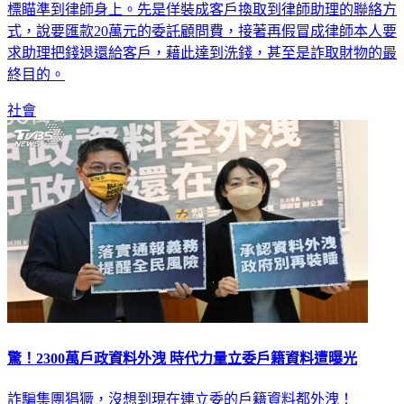
標瞄準到律師身上。先是佯裝成客戶換取到律師助理的聯絡方
式，說要匯款20萬元的委託顧問費，接著再假冒成律師本人要
求助理把錢退還給客戶，藉此達到洗錢，甚至是詐取財物的最
終目的。
社會
驚！2300萬戶政資料外洩 時代力量立委戶籍資料遭曝光
詐騙集團猖獗，沒想到現在連立委的戶籍資料都外洩！