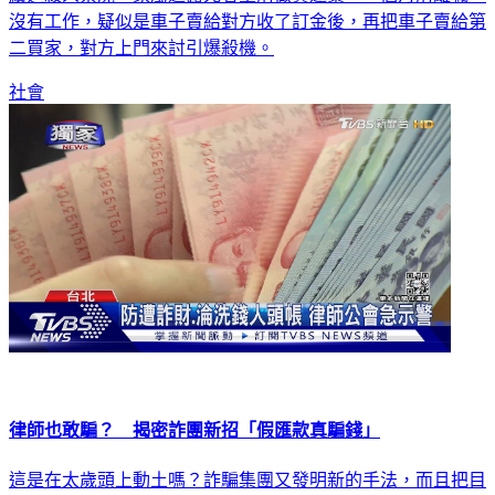
沒有工作，疑似是車子賣給對方收了訂金後，再把車子賣給第
二買家，對方上門來討引爆殺機。
社會
律師也敢騙？ 揭密詐團新招「假匯款真騙錢」
這是在太歲頭上動土嗎？詐騙集團又發明新的手法，而且把目