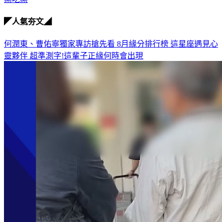
◤人氣夯文◢
何潤東、曹佑寧獨家專訪搶先看
8月緣分排行榜 這星座遇見心
靈夥伴
超準測字!這輩子正緣何時會出現