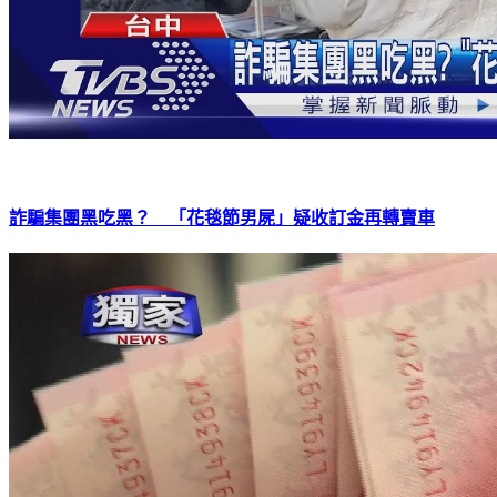
詐騙集團黑吃黑？ 「花毯節男屍」疑收訂金再轉賣車