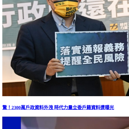
驚！2300萬戶政資料外洩 時代力量立委戶籍資料遭曝光