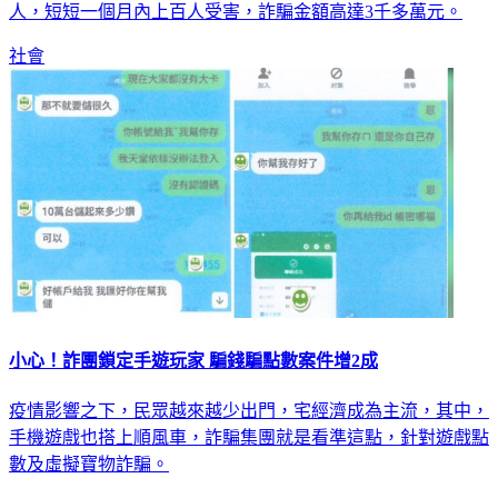
人，短短一個月內上百人受害，詐騙金額高達3千多萬元。
社會
小心！詐團鎖定手遊玩家 騙錢騙點數案件增2成
疫情影響之下，民眾越來越少出門，宅經濟成為主流，其中，
手機遊戲也搭上順風車，詐騙集團就是看準這點，針對遊戲點
數及虛擬寶物詐騙。