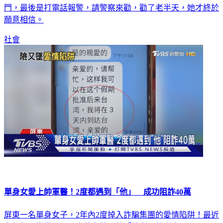
門，最後是打電話報警，請警察來勸，勸了老半天，她才終於
願意相信。
社會
單身女愛上帥軍醫！2度都遇到「他」 成功阻詐40萬
屏東一名單身女子，2年內2度掉入詐騙集團的愛情陷阱！最近