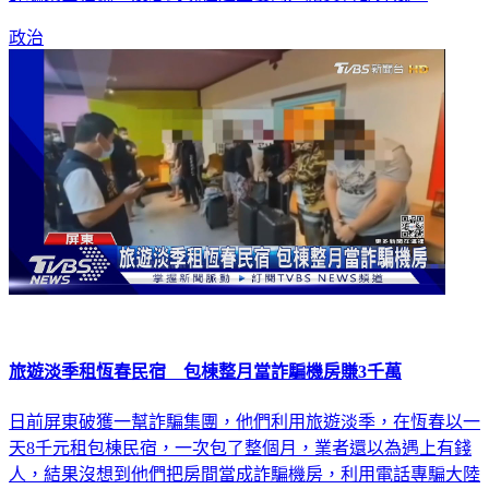
政治
旅遊淡季租恆春民宿 包棟整月當詐騙機房賺3千萬
日前屏東破獲一幫詐騙集團，他們利用旅遊淡季，在恆春以一
天8千元租包棟民宿，一次包了整個月，業者還以為遇上有錢
人，結果沒想到他們把房間當成詐騙機房，利用電話專騙大陸