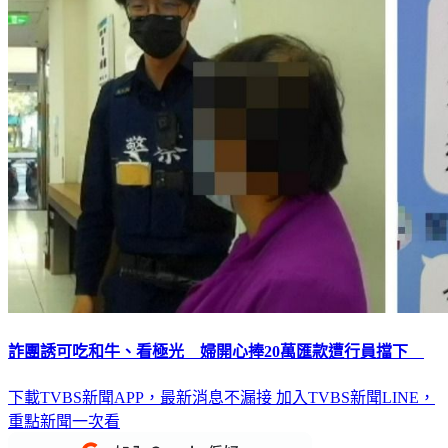
詐團誘可吃和牛、看極光 婦開心捧20萬匯款遭行員擋下
下載TVBS新聞APP，最新消息不漏接
加入TVBS新聞LINE，
重點新聞一次看