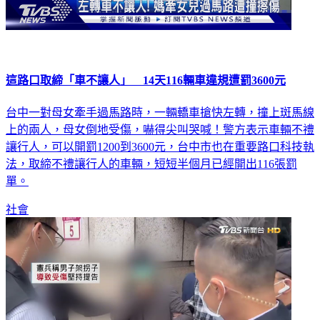
這路口取締「車不讓人」 14天116輛車違規遭罰3600元
台中一對母女牽手過馬路時，一輛轎車搶快左轉，撞上斑馬線
上的兩人，母女倒地受傷，嚇得尖叫哭喊！警方表示車輛不禮
讓行人，可以開罰1200到3600元，台中市也在重要路口科技執
法，取締不禮讓行人的車輛，短短半個月已經開出116張罰
單。
社會