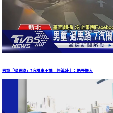
男童「過馬路」7汽機車不讓 停等騎士：遇野蠻人