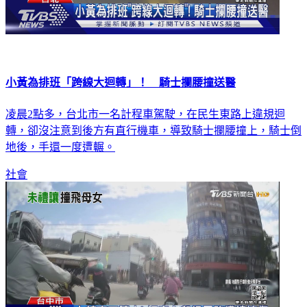
小黃為排班「跨線大迴轉」！ 騎士攔腰撞送醫
凌晨2點多，台北市一名計程車駕駛，在民生東路上違規迴
轉，卻沒注意到後方有直行機車，導致騎士攔腰撞上，騎士倒
地後，手還一度遭輾。
社會