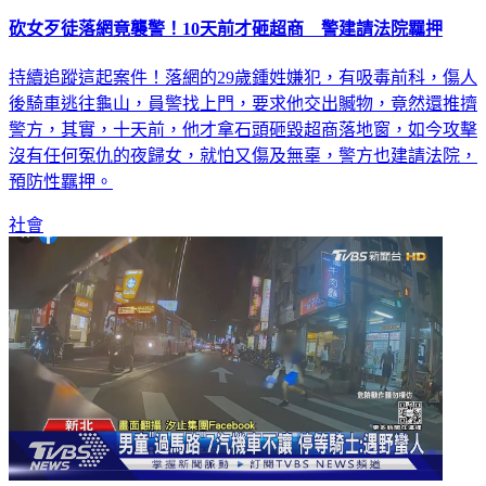
砍女歹徒落網竟襲警！10天前才砸超商 警建請法院羈押
持續追蹤這起案件！落網的29歲鍾姓嫌犯，有吸毒前科，傷人
後騎車逃往龜山，員警找上門，要求他交出贓物，竟然還推擠
警方，其實，十天前，他才拿石頭砸毀超商落地窗，如今攻擊
沒有任何冤仇的夜歸女，就怕又傷及無辜，警方也建請法院，
預防性羈押。
社會