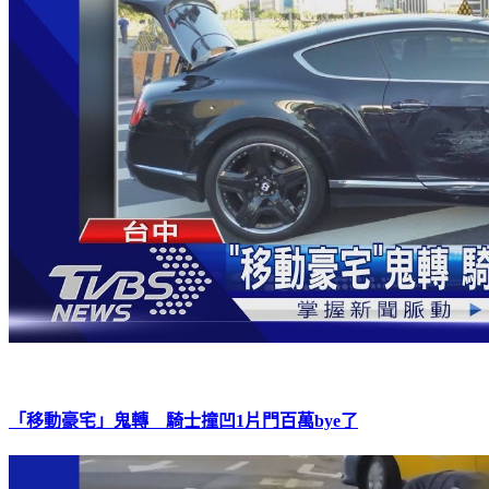
「移動豪宅」鬼轉 騎士撞凹1片門百萬bye了