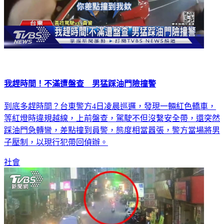
我趕時間！不滿遭盤查 男猛踩油門險撞警
到底多趕時間？台東警方4日凌晨巡邏，發現一輛紅色轎車，
等紅燈時違規越線，上前盤查，駕駛不但沒繫安全帶，還突然
踩油門急轉彎，差點撞到員警，態度相當囂張，警方當場將男
子壓制，以現行犯帶回偵辦。
社會