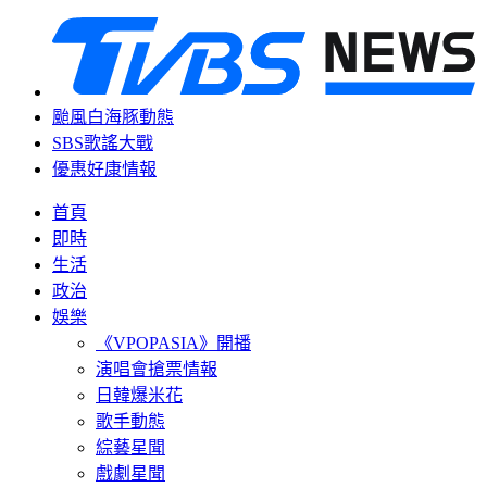
颱風白海豚動態
SBS歌謠大戰
優惠好康情報
首頁
即時
生活
政治
娛樂
《VPOPASIA》開播
演唱會搶票情報
日韓爆米花
歌手動態
綜藝星聞
戲劇星聞