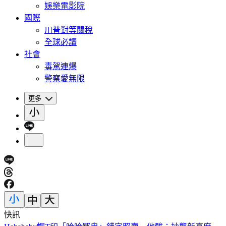
娛樂電影院
國際
川普對等關稅
全球必讀
社會
毒駕連爆
警察愛無限
更多
快訊