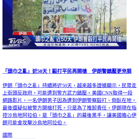
「頭巾之亂」近50天！毆打平民再開槍 伊朗警鎮壓更兇狠
伊朗「頭巾之亂」持續將近50天，越來越多證據顯示，民眾走
上街頭反政府，可能遭到警方武力鎮壓。美國CNN取得一段
網路影片，一名伊朗男子因為遭到伊朗警察毆打、倒臥在地，
最後還疑似被警方開槍打死。只是為了推卸責任，伊朗現在指
控沙烏地阿拉伯，是「頭巾之亂」的幕後黑手，讓美國擔心伊
朗可能會攻擊沙烏地阿拉伯。
國際