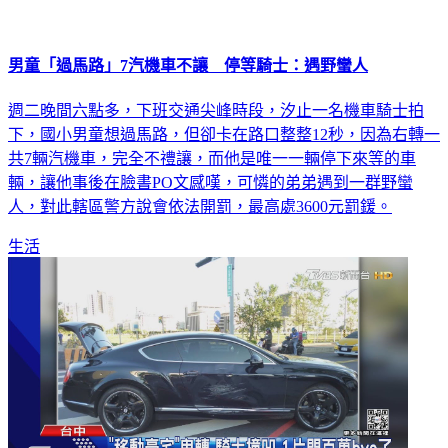
男童「過馬路」7汽機車不讓 停等騎士：遇野蠻人
週二晚間六點多，下班交通尖峰時段，汐止一名機車騎士拍
下，國小男童想過馬路，但卻卡在路口整整12秒，因為右轉一
共7輛汽機車，完全不禮讓，而他是唯一一輛停下來等的車
輛，讓他事後在臉書PO文感嘆，可憐的弟弟遇到一群野蠻
人，對此轄區警方說會依法開罰，最高處3600元罰鍰。
生活