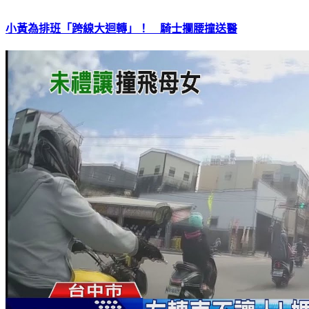
小黃為排班「跨線大迴轉」！ 騎士攔腰撞送醫