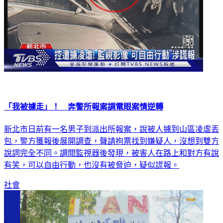
「我被擄走」！ 奔警所報案調電眼案情逆轉
新北市日前有一名男子到派出所報案，說被人擄到山區凌虐丟
包，警方獲報後展開調查，聲請拘票找到嫌疑人，沒想到雙方
說詞完全不同。調閱監視器後發現，被害人在路上和對方有說
有笑，可以自由行動，也沒有被脅迫，疑似謊報。
社會