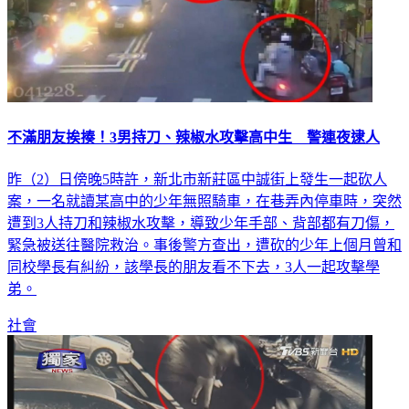
不滿朋友挨揍！3男持刀、辣椒水攻擊高中生 警連夜逮人
昨（2）日傍晚5時許，新北市新莊區中誠街上發生一起砍人
案，一名就讀某高中的少年無照騎車，在巷弄內停車時，突然
遭到3人持刀和辣椒水攻擊，導致少年手部、背部都有刀傷，
緊急被送往醫院救治。事後警方查出，遭砍的少年上個月曾和
同校學長有糾紛，該學長的朋友看不下去，3人一起攻擊學
弟。
社會