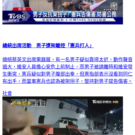
總統出席活動 男子遭架離控「憲兵打人」
總統蔡英文出席電器展，有一名男子疑似靠得太近，動作聲音
過大，維安人員擔心安危上前制止，而男子被請離時和維安發
生衝突，憲兵疑似對男子腹部出拳，但憲指部表示沒看到同仁
有出手，而當事憲兵也認為被架拐子，堅持對男子提告傷害。
社會