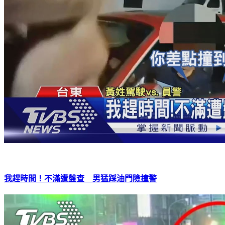
我趕時間！不滿遭盤查 男猛踩油門險撞警