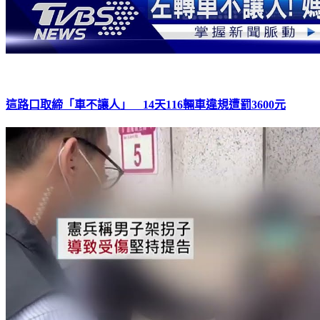
這路口取締「車不讓人」 14天116輛車違規遭罰3600元