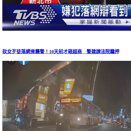
砍女歹徒落網竟襲警！10天前才砸超商 警建請法院羈押