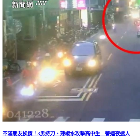
不滿朋友挨揍！3男持刀、辣椒水攻擊高中生 警連夜逮人