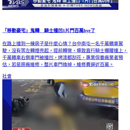
「移動豪宅」鬼轉 騎士撞凹1片門百萬bye了
在路上撞到一棟房子是什麼心情？台中南屯一名千萬轎車駕
駛，沒有等左轉燈亮起，提前轉彎，導致直行騎士攔腰撞上，
千萬轎車右側車門被撞凹，烤漆都刮花，專業保養廠業者預
估，若是原廠維修，整片車門換掉，維修費逼近百萬。
社會