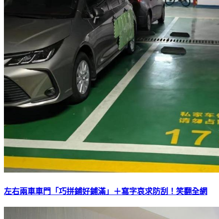
左右兩車車門「巧拼鋪好鋪滿」＋寫字哀求防刮！笑翻全網