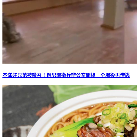
不滿好兄弟被徵召！俄男闖徵兵辦公室開槍 全場役男慌逃