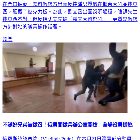
在門口抽菸，怎料飯店方出面反控潘男爆氣在櫃台大吼並摔東
西，砸毀了壓克力板。為此，劉宜函出面說明過程，強調先生
摔東西不對，但反稱丈夫先被「震天大聲怒吼」，更質疑飯店
方針對她的職業操作話題。
娛樂
不滿好兄弟被徵召！俄男闖徵兵辦公室開槍 全場役男慌逃
俄羅斯總統普欽（Vladimir Putin）在本月21日簽署部分動員