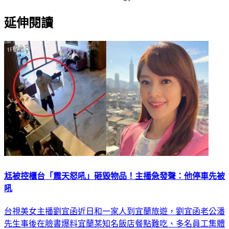
延伸閱讀
尪被控櫃台「震天怒吼」砸毀物品！主播急發聲：他停車先被
吼
台視美女主播劉宜函近日和一家人到宜蘭旅遊，劉宜函老公潘
先生事後在臉書爆料宜蘭某知名飯店餐點難吃、多名員工集體