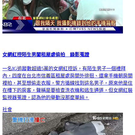
女網紅控陌生男闖租屋處偷拍 錄影蒐證
一名IG追蹤數超過5萬的女網紅控訴，有陌生男子一個禮拜
內，四度在台北市信義區租屋處房間外徘徊、還拿手機朝房間
裡拍，甚至想偷走衣服，警方循線找到這名男子，原來他是住
在樓下的房客，聲稱是要檢查洗衣機和逃生通道，但女網紅裝
監視器蒐證，認為他的舉動沒那麼單純。
社會