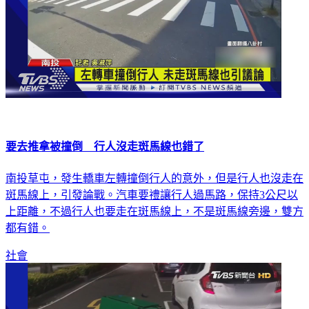
要去推拿被撞倒 行人沒走斑馬線也錯了
南投草屯，發生轎車左轉撞倒行人的意外，但是行人也沒走在
斑馬線上，引發論戰。汽車要禮讓行人過馬路，保持3公尺以
上距離，不過行人也要走在斑馬線上，不是斑馬線旁邊，雙方
都有錯。
社會