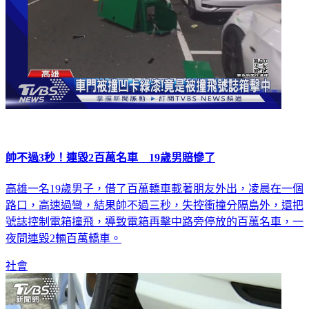
帥不過3秒！連毀2百萬名車 19歲男賠慘了
高雄一名19歲男子，借了百萬轎車載著朋友外出，凌晨在一個
路口，高速過彎，結果帥不過三秒，失控衝撞分隔島外，還把
號誌控制電箱撞飛，導致電箱再擊中路旁停放的百萬名車，一
夜間連毀2輛百萬轎車。
社會