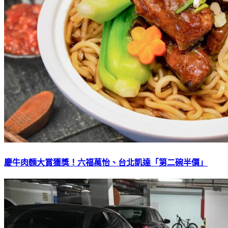
慶牛肉麵大賞獲獎！六福萬怡、台北凱達「第二碗半價」