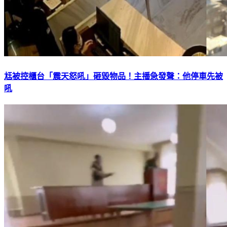
尪被控櫃台「震天怒吼」砸毀物品！主播急發聲：他停車先被
吼