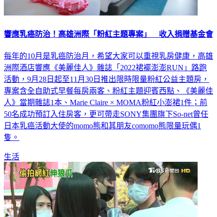
響應乳癌防治！高雄洲際「粉紅主題專案」 收入捐贈基金會
每年的10月是乳癌防治月，希望大家可以重視乳房健康，高雄
洲際酒店響應《美麗佳人》雜誌「2022裙襬澎澎RUN」路跑
活動，9月28日起至11月30日推出限時限量粉紅公益主題房，
專案含全自助式早餐每房兩客、粉紅主題迎賓西點、《美麗佳
人》當期雜誌1本、Marie Claire × MOMA粉紅小澎裙1件；前
50名成功預訂入住房客，更可帶走SONY集團旗下So-net曾任
日本乳癌活動大使的momo熊和其朋友comomo熊限量玩偶1
隻。
生活