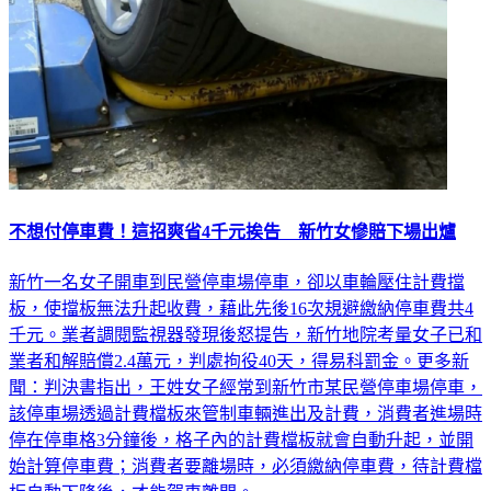
不想付停車費！這招爽省4千元挨告 新竹女慘賠下場出爐
新竹一名女子開車到民營停車場停車，卻以車輪壓住計費擋
板，使擋板無法升起收費，藉此先後16次規避繳納停車費共4
千元。業者調閱監視器發現後怒提告，新竹地院考量女子已和
業者和解賠償2.4萬元，判處拘役40天，得易科罰金。更多新
聞：判決書指出，王姓女子經常到新竹市某民營停車場停車，
該停車場透過計費檔板來管制車輛進出及計費，消費者進場時
停在停車格3分鐘後，格子內的計費檔板就會自動升起，並開
始計算停車費；消費者要離場時，必須繳納停車費，待計費檔