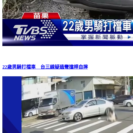
22歲男騎打檔車 台三線疑過彎撞桿自摔