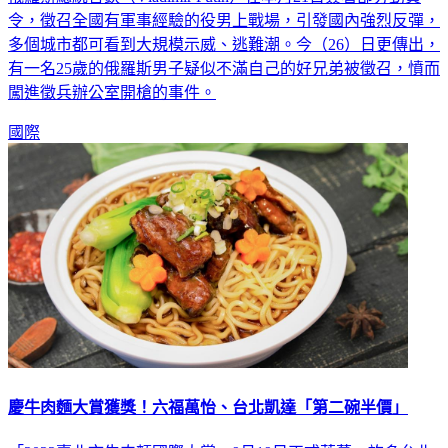
令，徵召全國有軍事經驗的役男上戰場，引發國內強烈反彈，
多個城市都可看到大規模示威、逃難潮。今（26）日更傳出，
有一名25歲的俄羅斯男子疑似不滿自己的好兄弟被徵召，憤而
闖進徵兵辦公室開槍的事件。
國際
慶牛肉麵大賞獲獎！六福萬怡、台北凱達「第二碗半價」