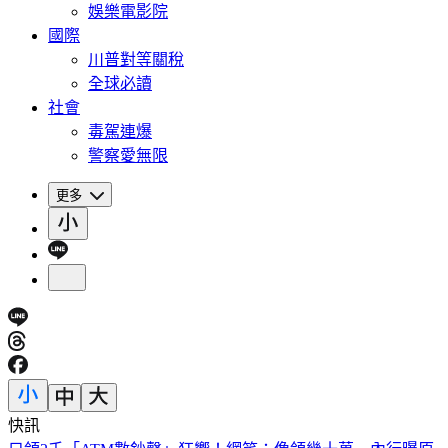
娛樂電影院
國際
川普對等關稅
全球必讀
社會
毒駕連爆
警察愛無限
更多
快訊