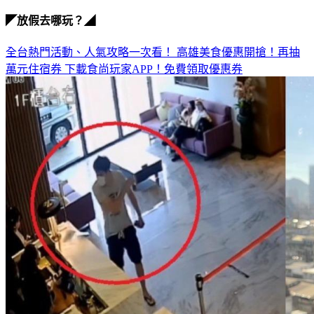
◤放假去哪玩？◢
全台熱門活動、人氣攻略一次看！
高雄美食優惠開搶！再抽
萬元住宿券
下載食尚玩家APP！免費領取優惠券