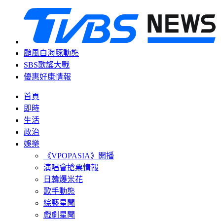
颱風白海豚動態
SBS歌謠大戰
優惠好康情報
首頁
即時
生活
政治
娛樂
《VPOPASIA》開播
演唱會搶票情報
日韓爆米花
歌手動態
綜藝星聞
戲劇星聞