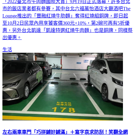
「2022臺北市牛肉麵國際大賞」9月19日正式落幕，許多台北
市的飯店業者都有參賽，其中台北六福萬怡酒店大廳酒吧The
Lounge推出的「豐融紅燒牛肋麵」奪得紅燒組銅牌，即日起
至10月2日民眾內用享饕客價360元+10%，第2碗可再有5折優
惠，另外台北凱達「凱達特選紅燒牛肉麵」也是銅牌，同樣祭
出優惠。
生活
左右兩車車門「巧拼鋪好鋪滿」＋寫字哀求防刮！笑翻全網