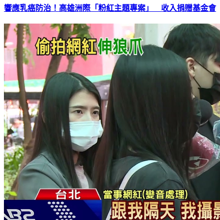
響應乳癌防治！高雄洲際「粉紅主題專案」 收入捐贈基金會