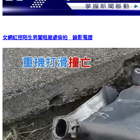
女網紅控陌生男闖租屋處偷拍 錄影蒐證