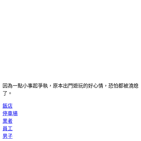
因為一點小事起爭執，原本出門遊玩的好心情，恐怕都被澆熄
了。
飯店
停車場
業者
員工
男子