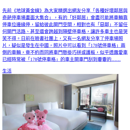
先前《地球黃金線》為大家精選出網友分享「各種好壞鄰居與
奇葩停車場畫面大集合」，有的「好鄰居」會盡可能將車輛靠
停車位邊緣停，留給彼此開門空間，相對也有「惡鄰」不留任
何開門活路、甚至還會跨越到隔壁停車格，讓許多車主也是哭
笑不得。日前在臉書社團上，又有一名網友分享了停車場照
片，疑似是發生在中國，照片中可以看到「178號停車格」兩
側的車輛，竟不約而同將車門懸掛巧拼或護板，似乎透露愛車
已經時常被「178號停車格」的車主開車門刮到嫑嫑的……
生活