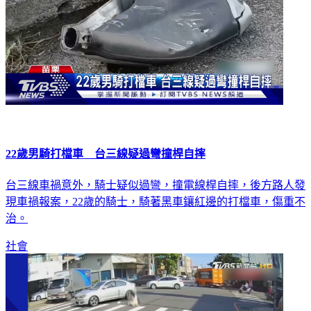
22歲男騎打檔車 台三線疑過彎撞桿自摔
台三線車禍意外，騎士疑似過彎，撞電線桿自摔，後方路人發
現車禍報案，22歲的騎士，騎著黑車鑲紅邊的打檔車，傷重不
治。
社會