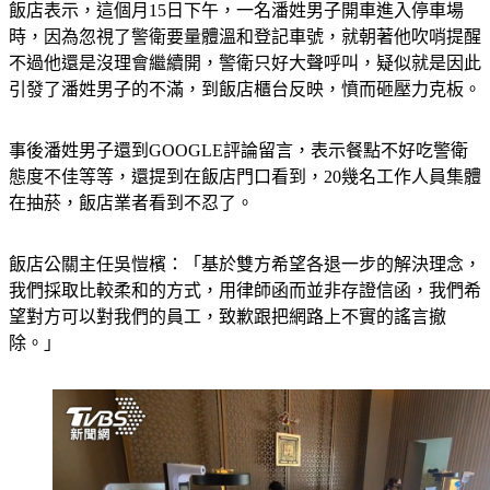
飯店表示，這個月15日下午，一名潘姓男子開車進入停車場
時，因為忽視了警衛要量體溫和登記車號，就朝著他吹哨提醒
不過他還是沒理會繼續開，警衛只好大聲呼叫，疑似就是因此
引發了潘姓男子的不滿，到飯店櫃台反映，憤而砸壓力克板。
事後潘姓男子還到GOOGLE評論留言，表示餐點不好吃警衛
態度不佳等等，還提到在飯店門口看到，20幾名工作人員集體
在抽菸，飯店業者看到不忍了。
飯店公關主任吳愷檳：「基於雙方希望各退一步的解決理念，
我們採取比較柔和的方式，用律師函而並非存證信函，我們希
望對方可以對我們的員工，致歉跟把網路上不實的謠言撤
除。」