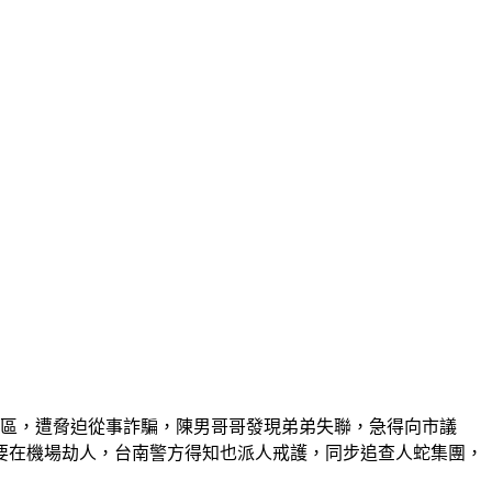
園區，遭脅迫從事詐騙，陳男哥哥發現弟弟失聯，急得向市議
要在機場劫人，台南警方得知也派人戒護，同步追查人蛇集團，