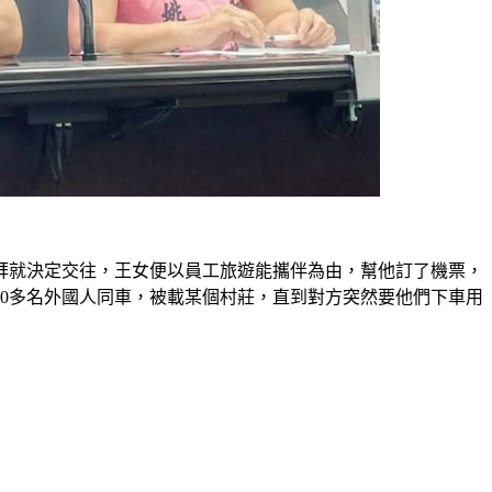
拜就決定交往，王女便以員工旅遊能攜伴為由，幫他訂了機票，
10多名外國人同車，被載某個村莊，直到對方突然要他們下車用