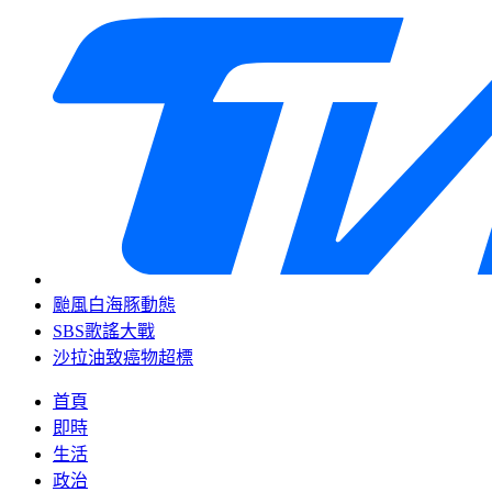
颱風白海豚動態
SBS歌謠大戰
沙拉油致癌物超標
首頁
即時
生活
政治