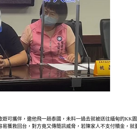
旅遊可攜伴，邀他飛一趟泰國，未料一過去就被送往緬甸的KK
容易獲救回台，對方竟又傳簡訊威脅，若陳家人不支付贖金，就