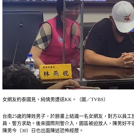
女網友約泰國見，純情男遭送KK。（圖／TVBS）
台南25歲的陳姓男子，於臉書上結識一名女網友，對方以員工
員、警方求助。後來國際刑警介入，園區被迫放人，陳男好不
陳男今（30）日也出面陳述恐怖經歷。