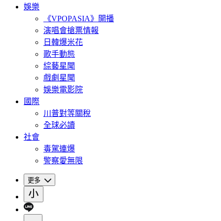
娛樂
《VPOPASIA》開播
演唱會搶票情報
日韓爆米花
歌手動態
綜藝星聞
戲劇星聞
娛樂電影院
國際
川普對等關稅
全球必讀
社會
毒駕連爆
警察愛無限
更多