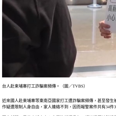
台人赴柬埔寨打工詐騙案頻傳。（圖／TVBS）
近來國人赴柬埔寨等東南亞國家打工遭詐騙案頻傳，甚至發生被
作疑遭限制人身自由，家人連絡不到，因而報警案件共有34件3