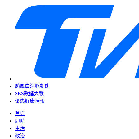
颱風白海豚動態
SBS歌謠大戰
優惠好康情報
首頁
即時
生活
政治