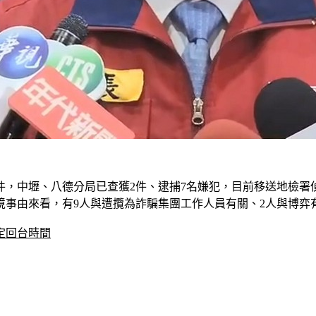
，中壢、八德分局已查獲2件、逮捕7名嫌犯，目前移送地檢署偵
境事由來看，有9人與遭攬為詐騙集團工作人員有關、2人與博弈
定回台時間