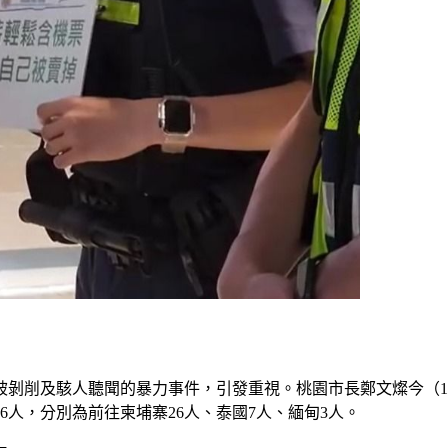
剝削及駭人聽聞的暴力事件，引發重視。桃園市長鄭文燦今（17
6人，分別為前往柬埔寨26人、泰國7人、緬甸3人。