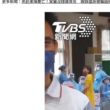
更多新聞：
男赴柬埔寨亡！家屬沒錢運骨灰　親妹還原被騙過