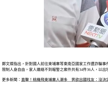
鄭文燦指出，針對國人前往柬埔寨等東南亞國家工作遭詐騙事件
限制人身自由，家人連絡不到報警之案件共有34件36人，以出
更多新聞：
直擊！桃機飛柬埔寨人潮多　男欲出國找友：沒決