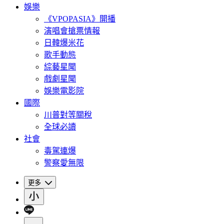
娛樂
《VPOPASIA》開播
演唱會搶票情報
日韓爆米花
歌手動態
綜藝星聞
戲劇星聞
娛樂電影院
國際
川普對等關稅
全球必讀
社會
毒駕連爆
警察愛無限
更多