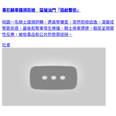
毒犯騎車違規拒檢 猛催油門「逃給警追」
桃園一名騎士違規迴轉、遭員警攔查，突然拒檢逃逸，演變成
警匪追逐，最後和警車發生擦撞，騎士摔車遭逮，驗尿呈現陽
性反應，被依毒品和公共危險罪送辦。
社會