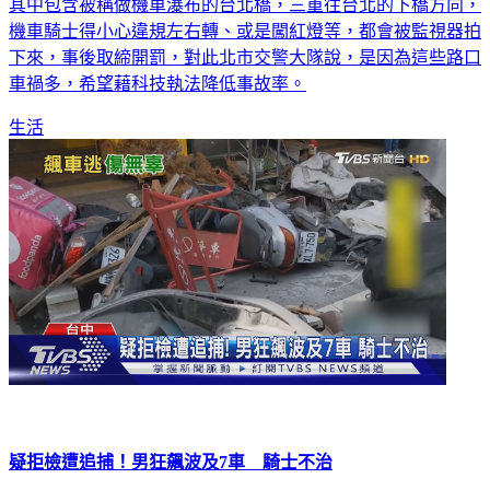
北市科技執法將再擴大，預計年底前會有20個路口新增上路，
其中包含被稱做機車瀑布的台北橋，三重往台北的下橋方向，
機車騎士得小心違規左右轉、或是闖紅燈等，都會被監視器拍
下來，事後取締開罰，對此北市交警大隊說，是因為這些路口
車禍多，希望藉科技執法降低事故率。
生活
疑拒檢遭追捕！男狂飆波及7車 騎士不治