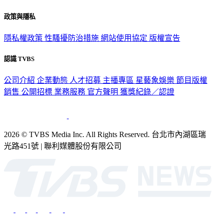
關於我們
56新聞台節目表
政策與隱私
隱私權政策
性騷擾防治措施
網站使用協定
版權宣告
認識 TVBS
公司介紹
企業動態
人才招募
主播專區
星藝象娛樂
節目版權
銷售
公開招標
業務服務
官方聲明
獲獎紀錄／認證
2026 © TVBS Media Inc. All Rights Reserved. 台北市內湖區瑞
光路451號 | 聯利媒體股份有限公司