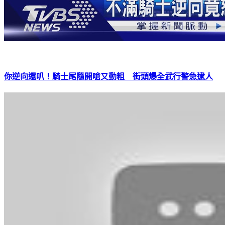
你逆向還叭！騎士尾隨開嗆又動粗 街頭爆全武行警急逮人