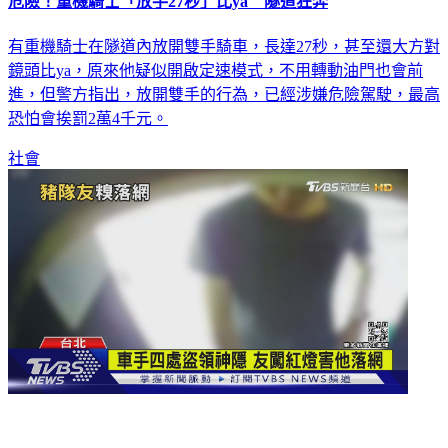
危險！重機騎士「放手27秒」比ya 隧道狂奔
有重機騎士在隧道內放開雙手騎車，長達27秒，甚至還大方對
鏡頭比ya，原來他疑似開啟定速模式，不用轉動油門也會前
進，但警方指出，放開雙手的行為，已經涉嫌危險駕駛，最高
恐怕會挨罰2萬4千元。
社會