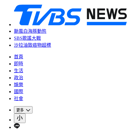
颱風白海豚動態
SBS歌謠大戰
沙拉油致癌物超標
首頁
即時
生活
政治
娛樂
國際
社會
更多