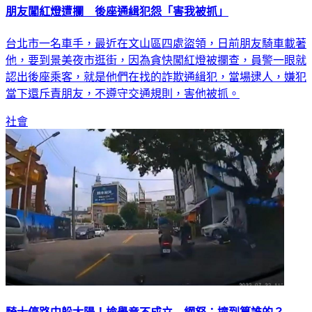
朋友闖紅燈遭攔 後座通緝犯怨「害我被抓」
台北市一名車手，最近在文山區四處盜領，日前朋友騎車載著
他，要到景美夜市逛街，因為貪快闖紅燈被攔查，員警一眼就
認出後座乘客，就是他們在找的詐欺通緝犯，當場逮人，嫌犯
當下還斥責朋友，不遵守交通規則，害他被抓。
社會