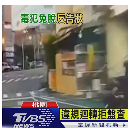
騎士停路中躲太陽！檢舉竟不成立 網怒：撞到算誰的？