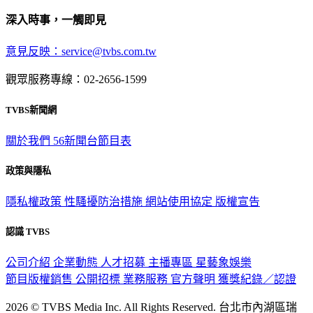
深入時事，一觸即見
意見反映：service@tvbs.com.tw
觀眾服務專線：02-2656-1599
TVBS新聞網
關於我們
56新聞台節目表
政策與隱私
隱私權政策
性騷擾防治措施
網站使用協定
版權宣告
認識 TVBS
公司介紹
企業動態
人才招募
主播專區
星藝象娛樂
節目版權銷售
公開招標
業務服務
官方聲明
獲獎紀錄／認證