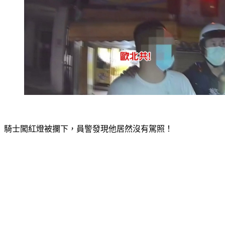
騎士闖紅燈被攔下，員警發現他居然沒有駕照！