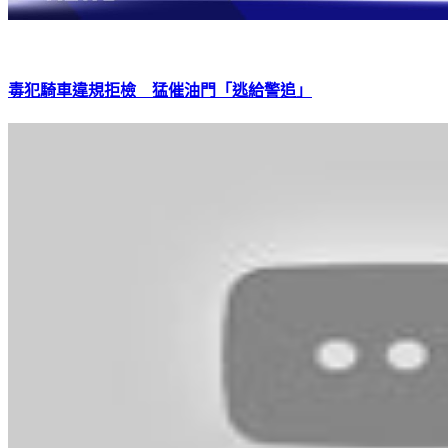
毒犯騎車違規拒檢 猛催油門「逃給警追」