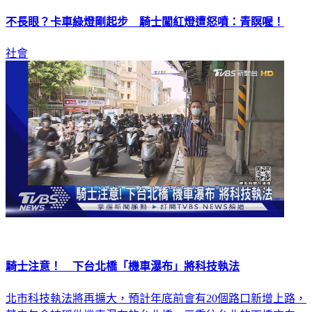
不長眼？卡車綠燈剛起步 騎士闖紅燈遭怒噴：青瞑喔！
社會
騎士注意！ 下台北橋「機車瀑布」將科技執法