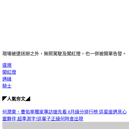
現場被逮送辦之外，無照駕駛及闖紅燈，也一併被開單告發。
違規
闖紅燈
通緝
騎士
◤人氣夯文◢
何潤東、曹佑寧獨家專訪搶先看
8月緣分排行榜 這星座遇見心
靈夥伴
超準測字!這輩子正緣何時會出現