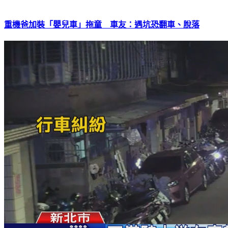
重機爸加裝「嬰兒車」拖童 車友：遇坑恐翻車、脫落