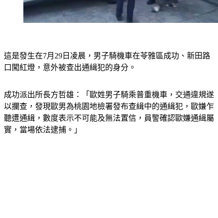
這是發生在7月29日凌晨，男子騎機車在苓雅區成功、新田路
口闖紅燈，意外被查出通緝犯的身分。
成功派出所長方哲雄：「歐姓男子騎乘普重機車，交通違規遂
以攔查，發現歐男為桃園地檢署發布查緝中的通緝犯，歐嫌乍
聽遭通緝，數度表示不可能及無法置信，員警確認歐嫌通緝屬
實，當場依法逮捕。」