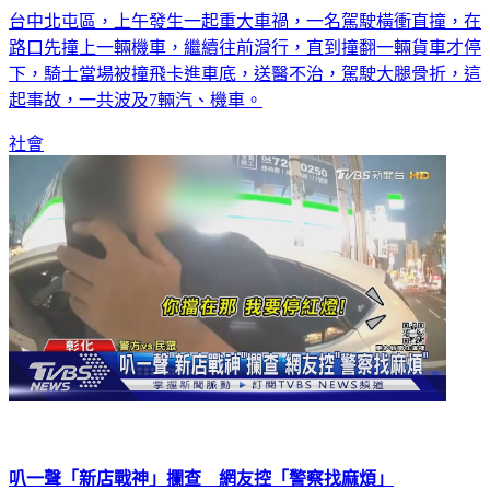
台中北屯區，上午發生一起重大車禍，一名駕駛橫衝直撞，在
路口先撞上一輛機車，繼續往前滑行，直到撞翻一輛貨車才停
下，騎士當場被撞飛卡進車底，送醫不治，駕駛大腿骨折，這
起事故，一共波及7輛汽、機車。
社會