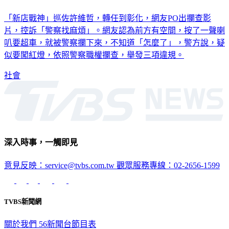
叭一聲「新店戰神」攔查 網友控「警察找麻煩」
「新店戰神」巡佐許維哲，轉任到彰化，網友PO出攔查影
片，控訴「警察找麻煩」。網友認為前方有空間，按了一聲喇
叭要超車，就被警察攔下來，不知道「怎麼了」，警方說，疑
似要闖紅燈，依照警察職權攔查，舉發三項違規。
社會
深入時事，一觸即見
意見反映：service@tvbs.com.tw
觀眾服務專線：02-2656-1599
TVBS新聞網