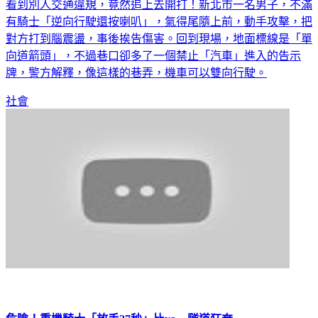
看到別人交通違規，竟然追上去開打！新北市一名男子，不滿
有騎士「逆向行駛還按喇叭」，氣得尾隨上前，動手攻擊，把
對方打到腦震盪，事後挨告傷害。回到現場，地面標線是「單
向道箭頭」，不過巷口卻多了一個禁止「汽車」進入的告示
牌，警方解釋，像這樣的巷弄，機車可以雙向行駛。
社會