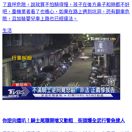
帶著小孩出遊，還想在測試後用相同方式帶小孩環島，讓人看
了直呼危險，說就算不怕騎得慢，孩子在後方鼻子和肺都不好
吧，重機業者看了也擔心，如果在路上遇到坑洞，恐有翻車危
險，且加裝嬰兒車上路也已經違法。
生活
你逆向還叭！騎士尾隨開嗆又動粗 街頭爆全武行警急逮人