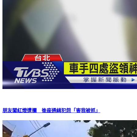
朋友闖紅燈遭攔 後座通緝犯怨「害我被抓」