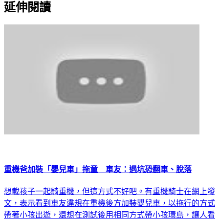
延伸閱讀
重機爸加裝「嬰兒車」拖童 車友：遇坑恐翻車、脫落
想載孩子一起騎重機，但這方式不好吧。有重機騎士在網上發
文，表示看到車友違規在重機後方加裝嬰兒車，以拖行的方式