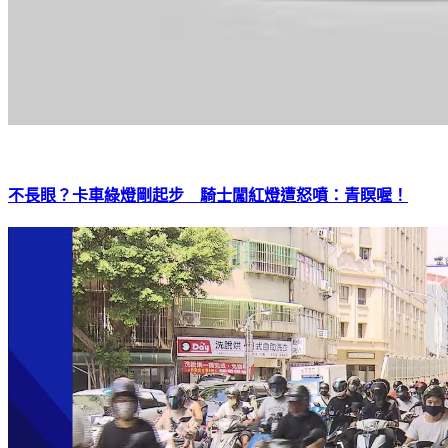
不長眼？卡車綠燈剛起步 騎士闖紅燈遭怒噴：青瞑喔！