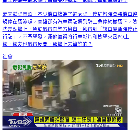
騎士停路中躲太陽！檢舉竟不成立 網怒：撞到算誰的？
夏天豔陽高照，不少機車族為了躲太陽，停紅燈時會將機車違
規停在蔭涼處，高雄卻有汽車駕駛遇到騎士急停於樹蔭下，險
些差點撞上，駕駛氣得向警方檢舉，卻得到「該車屬暫時停止
行駛」，不予舉發，讓他氣得將行車影片和檢舉來函PO上
網，網友也氣得反問，那撞上去算誰的？
社會