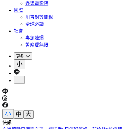
娛樂電影院
國際
川普對等關稅
全球必讀
社會
毒駕連爆
警察愛無限
更多
快訊