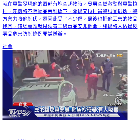
就在員警發現他的臀部有塊突起物時，吳男突然激動與員警拉
扯，趁機將不明物品丟到橋下，隨後又拉扯員警試圖逃逸，警
方奮力將他制伏，還因此受了不少傷，最後也把他丟棄的物品
找回，確認裏頭就是裝有二級毒品安非他命，訊後將人依違反
毒品危害防制條例罪嫌送辦。
社會