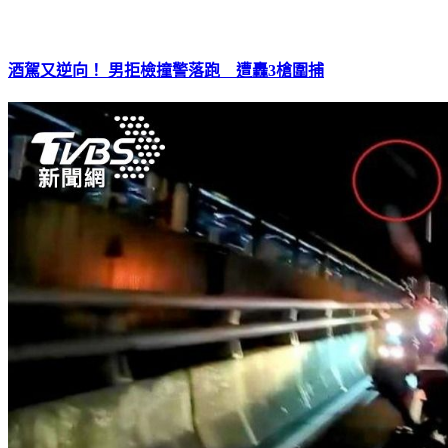
酒駕又逆向！ 男拒檢撞警落跑 遭轟3槍圍捕