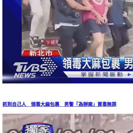
抓到自己人 領毒大麻包裹 男警「為辦案」買毒無罪