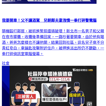
我要開車！父不讓酒駕 兒朝鄰夫妻洩憤一拳打碎警電腦
隨機毆打鄰居，被抓進警局還搞破壞！新北市一名男子和父親
在夜市擺攤，收攤後準備回家，一路吵著要開車，由於他有喝
酒，爸爸怎麼樣也不讓他開，結果回到社區，這名兒子竟不分
青紅皂白，拿鑰匙攻擊附近住戶，被押進派出所仍不聽勸，一
拳打碎偵訊室電腦螢幕。
社會