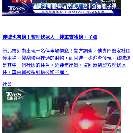
連賊也有槍！警埋伏逮人 搜車查獲槍、子彈
新北市近期出現一名停車場慣竊！警方調查，他專門鎖定社區
停車場，搜刮轎車裡頭的財物，而且進一步追查發現，竊賊還
是其中一個社區的住戶，近幾年出獄，這回遭到警方埋伏逮
住，車內還被搜到槍枝和子彈。
社會