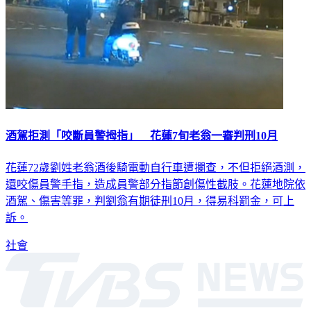
酒駕拒測「咬斷員警拇指」 花蓮7旬老翁一審判刑10月
花蓮72歲劉姓老翁酒後騎電動自行車遭攔查，不但拒絕酒測，
還咬傷員警手指，造成員警部分指節創傷性截肢。花蓮地院依
酒駕、傷害等罪，判劉翁有期徒刑10月，得易科罰金，可上
訴。
社會