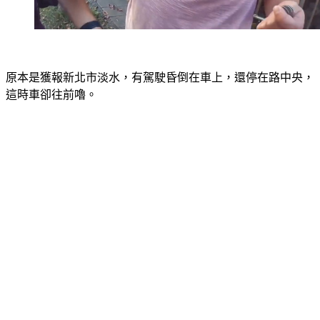
原本是獲報新北市淡水，有駕駛昏倒在車上，還停在路中央，
這時車卻往前嚕。