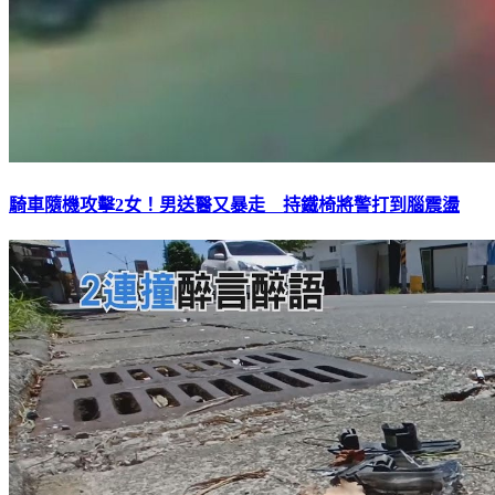
騎車隨機攻擊2女！男送醫又暴走 持鐵椅將警打到腦震盪