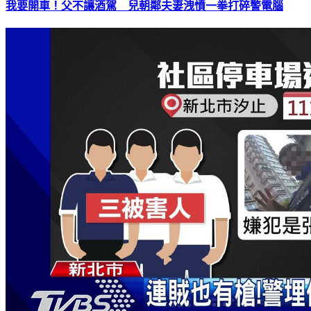
我要開車！父不讓酒駕 兒朝鄰夫妻洩憤一拳打碎警電腦