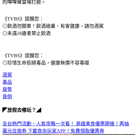
的嗶嗶聲當場打臉。
《TVBS》提醒您：
◎飲酒勿開車！飲酒過量，有害健康，請勿酒駕
◎未滿18歲者禁止飲酒
《TVBS》提醒您：
◎珍惜生命拒絕毒品，健康無價不容毒噬
酒駕
毒品
員警
昏倒
◤放假去哪玩？◢
全台熱門活動、人氣攻略一次看！
高雄美食優惠開搶！再抽
萬元住宿券
下載食尚玩家APP！免費領取優惠券