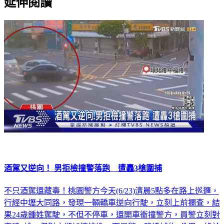
延伸閱讀
酒駕又逆向！ 男拒檢撞警落跑 遭轟3槍圍捕
不只酒駕還藏毒！桃園警方今天(6/23)清晨5點多在路上巡邏，
行經中壢大同路，發現一輛轎車逆向行駛，立刻上前攔查，結
果24歲鍾姓駕駛，不但不停車，還開車衝撞警方，員警立刻對