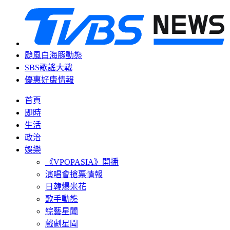
颱風白海豚動態
SBS歌謠大戰
優惠好康情報
首頁
即時
生活
政治
娛樂
《VPOPASIA》開播
演唱會搶票情報
日韓爆米花
歌手動態
綜藝星聞
戲劇星聞