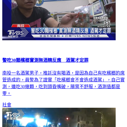
警吃30顆檳榔實測無酒精反應 酒駕才定罪
南投一名酒駕男子，推託沒有喝酒，是因為自己有吃檳榔的席
管造成的，員警為了證實「吃檳榔會不會造成酒駕」，自己實
測，連吃30幾顆，吃到頭昏嘴破，腸胃不舒服，酒測值都是
零。
社會