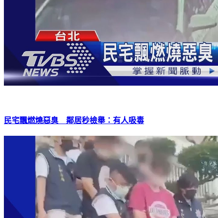
民宅飄燃燒惡臭 鄰居秒檢舉：有人吸毒