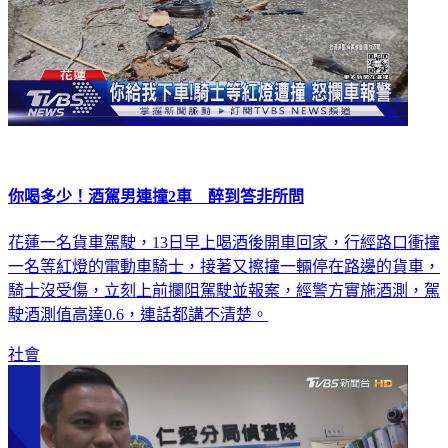
你喝多少！酒駕男連撞2車 醉到答非所問
花蓮一名貨車駕駛，13日早上喝酒後開車回家，行經路口衝撞
一名等紅燈的電動車騎士，接著又擦撞一輛停在路邊的貨車，
騎士沒受傷，立刻上前攔阻駕駛並報案，經警方實施酒測，駕
駛酒測值高達0.6，連話都講不清楚。
社會