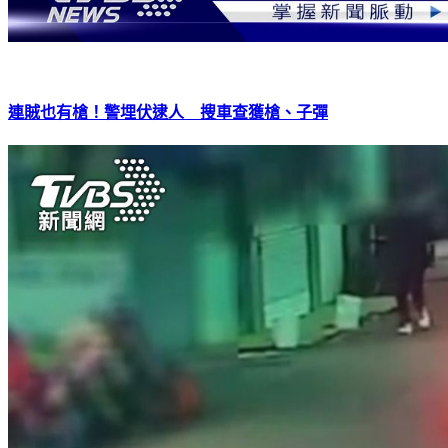
連賊也有槍！警埋伏逮人 搜車查獲槍、子彈