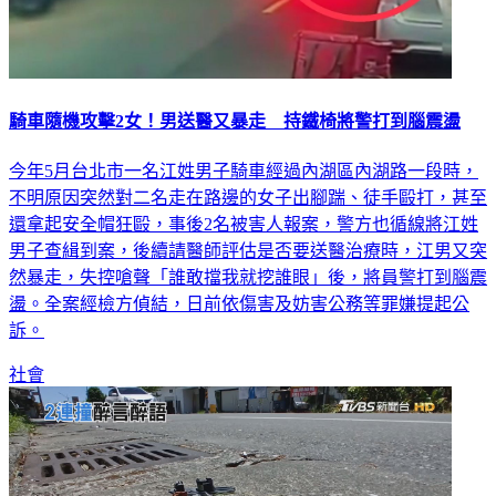
騎車隨機攻擊2女！男送醫又暴走 持鐵椅將警打到腦震盪
今年5月台北市一名江姓男子騎車經過內湖區內湖路一段時，
不明原因突然對二名走在路邊的女子出腳踹、徒手毆打，甚至
還拿起安全帽狂毆，事後2名被害人報案，警方也循線將江姓
男子查緝到案，後續請醫師評估是否要送醫治療時，江男又突
然暴走，失控嗆聲「誰敢擋我就挖誰眼」後，將員警打到腦震
盪。全案經檢方偵結，日前依傷害及妨害公務等罪嫌提起公
訴。
社會