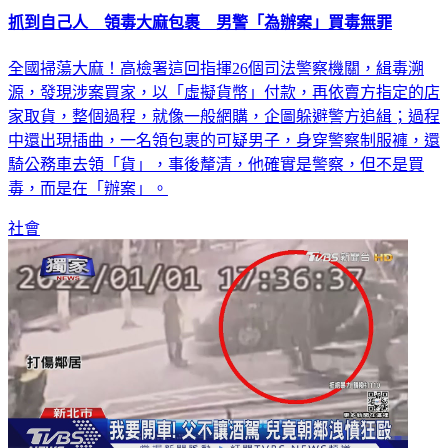
抓到自己人 領毒大麻包裹 男警「為辦案」買毒無罪
全國掃蕩大麻！高檢署這回指揮26個司法警察機關，緝毒溯
源，發現涉案買家，以「虛擬貨幣」付款，再依賣方指定的店
家取貨，整個過程，就像一般網購，企圖躲避警方追緝；過程
中還出現插曲，一名領包裹的可疑男子，身穿警察制服褲，還
騎公務車去領「貨」，事後釐清，他確實是警察，但不是買
毒，而是在「辦案」。
社會