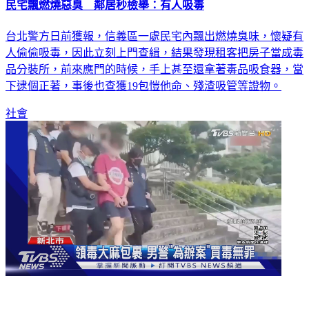
民宅飄燃燒惡臭 鄰居秒檢舉：有人吸毒
台北警方日前獲報，信義區一處民宅內飄出燃燒臭味，懷疑有
人偷偷吸毒，因此立刻上門查緝，結果發現租客把房子當成毒
品分裝所，前來應門的時候，手上甚至還拿著毒品吸食器，當
下逮個正著，事後也查獲19包愷他命、殘渣吸管等證物。
社會