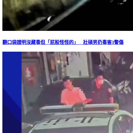
翻口袋證明沒藏毒但「屁股怪怪的」 壯碩男扔毒害3警傷