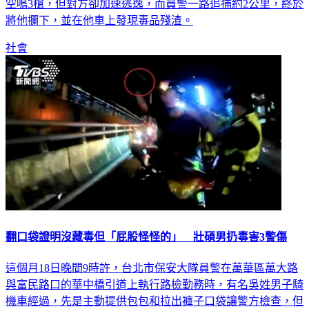
空鳴3槍，但對方卻加速逃逸，而員警一路追捕約2公里，終於
將他攔下，並在他車上發現毒品殘渣。
社會
翻口袋證明沒藏毒但「屁股怪怪的」 壯碩男扔毒害3警傷
這個月18日晚間9時許，台北市保安大隊員警在萬華區萬大路
與富民路口的華中橋引道上執行路檢勤務時，有名吳姓男子騎
機車經過，先是主動提供包包和拉出褲子口袋讓警方檢查，但