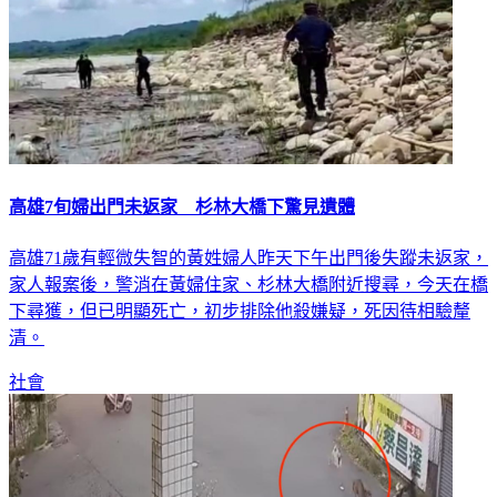
高雄7旬婦出門未返家 杉林大橋下驚見遺體
高雄71歲有輕微失智的黃姓婦人昨天下午出門後失蹤未返家，
家人報案後，警消在黃婦住家、杉林大橋附近搜尋，今天在橋
下尋獲，但已明顯死亡，初步排除他殺嫌疑，死因待相驗釐
清。
社會