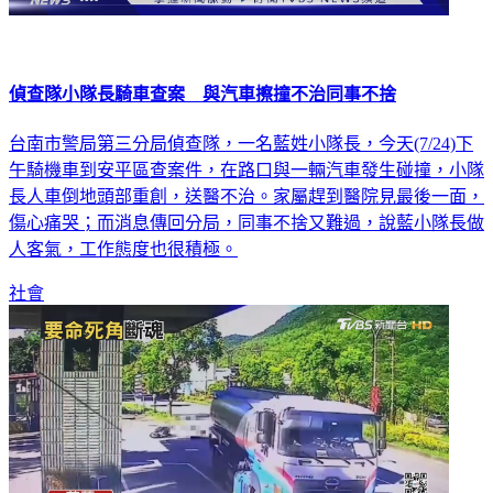
偵查隊小隊長騎車查案 與汽車擦撞不治同事不捨
台南市警局第三分局偵查隊，一名藍姓小隊長，今天(7/24)下
午騎機車到安平區查案件，在路口與一輛汽車發生碰撞，小隊
長人車倒地頭部重創，送醫不治。家屬趕到醫院見最後一面，
傷心痛哭；而消息傳回分局，同事不捨又難過，說藍小隊長做
人客氣，工作態度也很積極。
社會