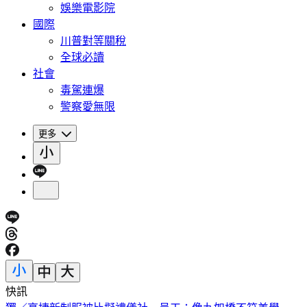
娛樂電影院
國際
川普對等關稅
全球必讀
社會
毒駕連爆
警察愛無限
更多
快訊