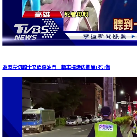
為閃左切騎士又誤踩油門 轎車撞烤肉攤釀1死1傷