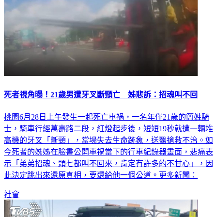
死者視角曝！21歲男遭牙叉斷頸亡 姊悲訴：招魂叫不回
桃園6月28日上午發生一起死亡車禍，一名年僅21歲的簡姓騎
士，騎車行經萬壽路二段，紅燈起步後，短短19秒就遭一輛堆
高機的牙叉「斷頸」，當場失去生命跡象，送醫搶救不治。如
今死者的姊姊在臉書公開車禍當下的行車紀錄器畫面，悲痛表
示「弟弟招魂、頭七都叫不回來，肯定有許多的不甘心」，因
此決定跳出來還原真相，要還給他一個公道。更多新聞：
社會