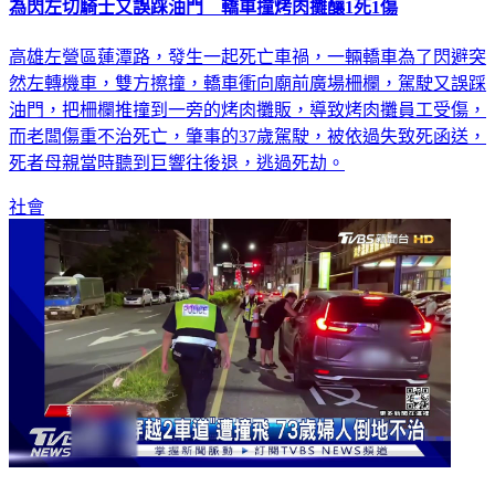
為閃左切騎士又誤踩油門 轎車撞烤肉攤釀1死1傷
高雄左營區蓮潭路，發生一起死亡車禍，一輛轎車為了閃避突
然左轉機車，雙方擦撞，轎車衝向廟前廣場柵欄，駕駛又誤踩
油門，把柵欄推撞到一旁的烤肉攤販，導致烤肉攤員工受傷，
而老闆傷重不治死亡，肇事的37歲駕駛，被依過失致死函送，
死者母親當時聽到巨響往後退，逃過死劫。
社會