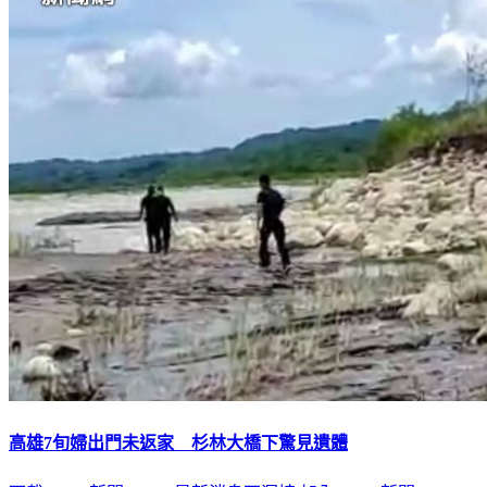
高雄7旬婦出門未返家 杉林大橋下驚見遺體