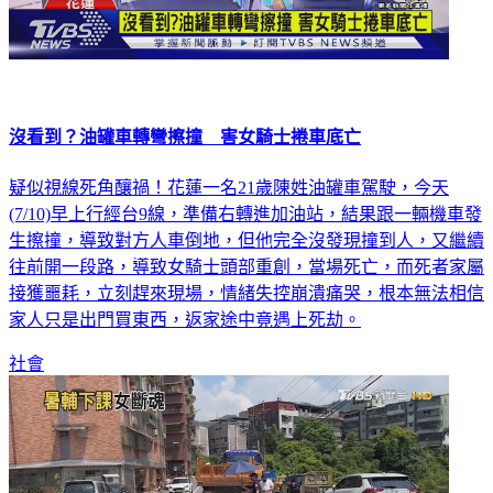
沒看到？油罐車轉彎擦撞 害女騎士捲車底亡
疑似視線死角釀禍！花蓮一名21歲陳姓油罐車駕駛，今天
(7/10)早上行經台9線，準備右轉進加油站，結果跟一輛機車發
生擦撞，導致對方人車倒地，但他完全沒發現撞到人，又繼續
往前開一段路，導致女騎士頭部重創，當場死亡，而死者家屬
接獲噩耗，立刻趕來現場，情緒失控崩潰痛哭，根本無法相信
家人只是出門買東西，返家途中竟遇上死劫。
社會