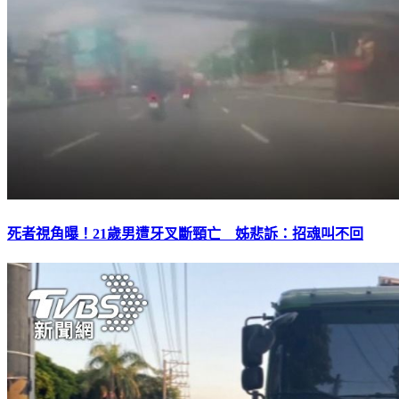
死者視角曝！21歲男遭牙叉斷頸亡 姊悲訴：招魂叫不回