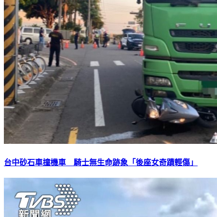
台中砂石車撞機車 騎士無生命跡象「後座女奇蹟輕傷」