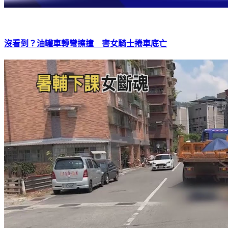
沒看到？油罐車轉彎擦撞 害女騎士捲車底亡