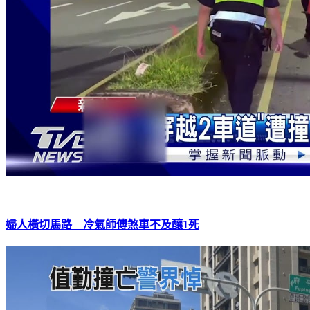
婦人橫切馬路 冷氣師傅煞車不及釀1死