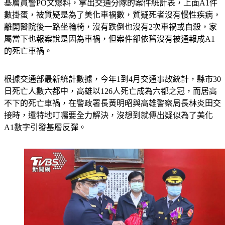
基層員警PO文爆料，拿出交通分隊的案件統計表，上面A1件
數掛蛋，被質疑是為了美化車禍數，質疑死者沒有慢性疾病，
離開醫院後一路坐輪椅，沒有跌倒也沒有2次車禍或自殺，家
屬當下也報案說是因為車禍，但案件卻依舊沒有被通報成A1
的死亡車禍。
根據交通部最新統計數據，今年1到4月交通事故統計，縣市30
日死亡人數六都中，高雄以126人死亡成為六都之冠，而居高
不下的死亡車禍，在警政署長黃明昭與高雄警察局長林炎田交
接時，還特地叮囑要全力解決，沒想到就傳出疑似為了美化
A1數字引發基層反彈。