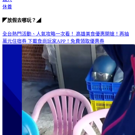
婦人
休養
◤放假去哪玩？◢
全台熱門活動、人氣攻略一次看！
高雄美食優惠開搶！再抽
萬元住宿券
下載食尚玩家APP！免費領取優惠券