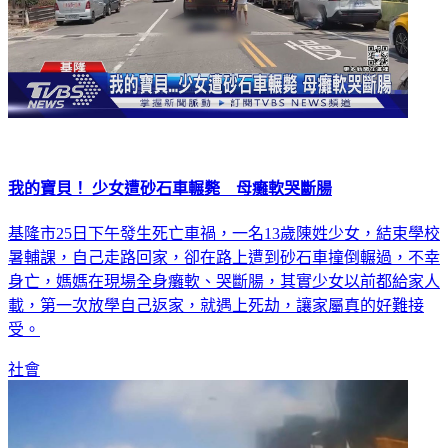
我的寶貝！ 少女遭砂石車輾斃 母癱軟哭斷腸
基隆市25日下午發生死亡車禍，一名13歲陳姓少女，結束學校
暑輔課，自己走路回家，卻在路上遭到砂石車撞倒輾過，不幸
身亡，媽媽在現場全身癱軟、哭斷腸，其實少女以前都給家人
載，第一次放學自己返家，就遇上死劫，讓家屬真的好難接
受。
社會