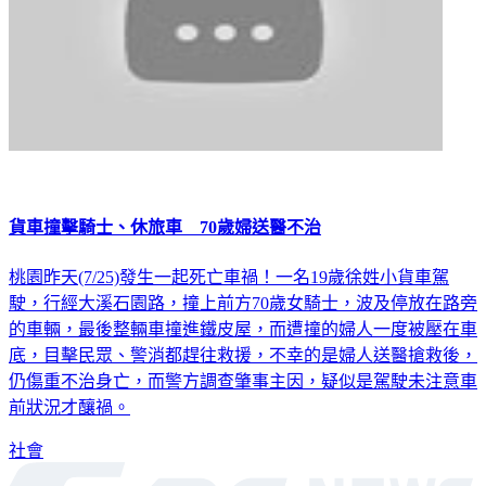
貨車撞擊騎士、休旅車 70歲婦送醫不治
桃園昨天(7/25)發生一起死亡車禍！一名19歲徐姓小貨車駕
駛，行經大溪石園路，撞上前方70歲女騎士，波及停放在路旁
的車輛，最後整輛車撞進鐵皮屋，而遭撞的婦人一度被壓在車
底，目擊民眾、警消都趕往救援，不幸的是婦人送醫搶救後，
仍傷重不治身亡，而警方調查肇事主因，疑似是駕駛未注意車
前狀況才釀禍。
社會