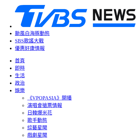
颱風白海豚動態
SBS歌謠大戰
優惠好康情報
首頁
即時
生活
政治
娛樂
《VPOPASIA》開播
演唱會搶票情報
日韓爆米花
歌手動態
綜藝星聞
戲劇星聞