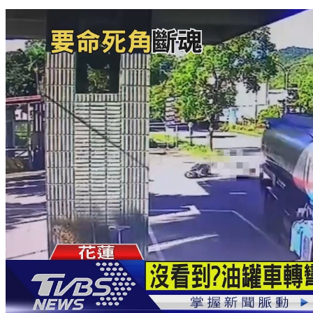
偵查隊小隊長騎車查案 與汽車擦撞不治同事不捨