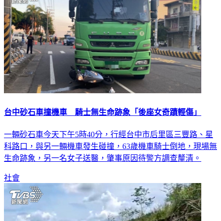
台中砂石車撞機車 騎士無生命跡象「後座女奇蹟輕傷」
一輛砂石車今天下午5時40分，行經台中市后里區三豐路、星
科路口，與另一輛機車發生碰撞，63歲機車騎士倒地，現場無
生命跡象，另一名女子送醫，肇事原因待警方調查釐清。
社會