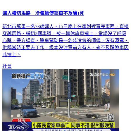
婦人橫切馬路 冷氣師傅煞車不及釀1死
新北市萬里一名73歲婦人，15日晚上在家附近買完東西，直接
穿越馬路，橫切2個車道，被一輛休旅車撞上，當場沒了呼吸
心跳，警方調查，肇事駕駛是一名裝冷氣的師傅，沒有酒駕，
供稱當時正要去工作，根本沒注意前方有人，來不及踩煞車因
此撞上。
社會