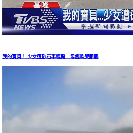
我的寶貝！ 少女遭砂石車輾斃 母癱軟哭斷腸