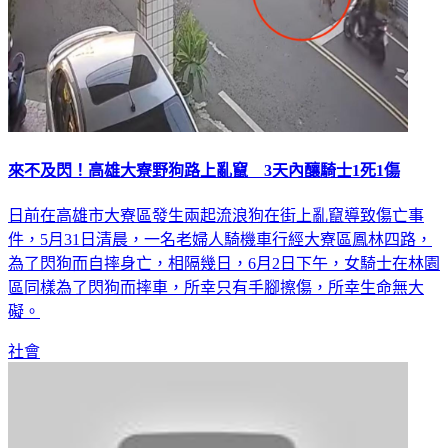
來不及閃！高雄大寮野狗路上亂竄 3天內釀騎士1死1傷
日前在高雄市大寮區發生兩起流浪狗在街上亂竄導致傷亡事
件，5月31日清晨，一名老婦人騎機車行經大寮區鳳林四路，
為了閃狗而自摔身亡，相隔幾日，6月2日下午，女騎士在林園
區同樣為了閃狗而摔車，所幸只有手腳擦傷，所幸生命無大
礙。
社會