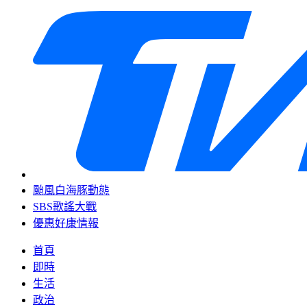
颱風白海豚動態
SBS歌謠大戰
優惠好康情報
首頁
即時
生活
政治