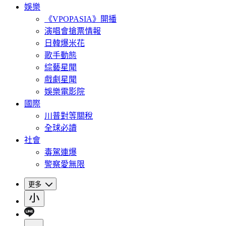
娛樂
《VPOPASIA》開播
演唱會搶票情報
日韓爆米花
歌手動態
綜藝星聞
戲劇星聞
娛樂電影院
國際
川普對等關稅
全球必讀
社會
毒駕連爆
警察愛無限
更多