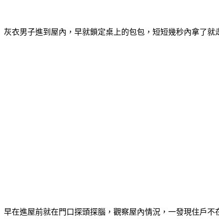
灰衣男子進到屋內，早就鎖定桌上的包包，短短幾秒內拿了就
早在進屋前就在門口探頭探腦，觀察屋內情況，一發現住戶不