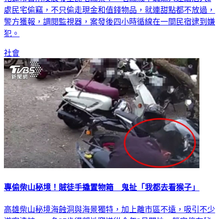
花蓮市日前凌晨發生民宅竊案！一名竊賊學蜘蛛人連續潛入2
處民宅偷竊，不只偷走現金和值錢物品，就連甜點都不放過，
警方獲報，調閱監視器，案發後四小時循線在一間民宿逮到嫌
犯。
社會
專偷柴山秘境！賊徒手撬置物箱 鬼扯「我都去看猴子」