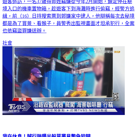
高雄柴山秘境海蝕洞與海景獨特，加上離市區不遠，吸引不少
遊客造訪，一名37歲得郭姓竊嫌從今年2月開始，鎖定停在秘
境入口的機車置物箱，趁遊客下到海灘時進行偷竊，經警方追
緝，前（16）日持搜索票到郭嫌家中逮人，他辯稱每次去秘境
都是為了賞景、看猴子，員警秀出監視畫面才坦承犯行，全案
也依竊盜罪嫌送辦。
社會