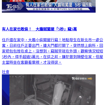
有人在家也敢偷！ 大膽賊闖屋「5秒」竊5萬
住戶還在家中，大膽小偷闖屋行竊！地點發生在新北市一處公
寓，日前住戶正要出門，連大門都打開了，突然想上廁所，回
家把包包放在桌上，沒想到，竊賊早就在外頭，觀察情況短短
5秒內，得手超過5萬元，在這之前，嫌犯曾到隔壁住家，但屋
主當時坐在客廳看電視，才沒得逞。
社會