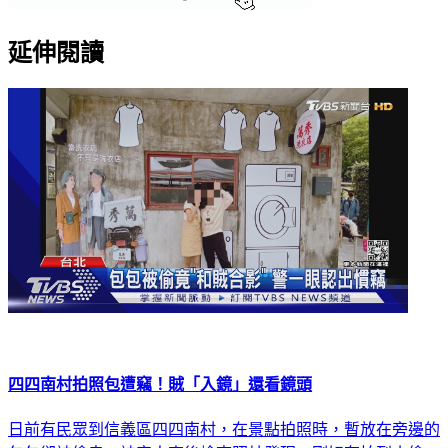
延伸閱讀
四四南村拍照包遭竊！賊「入鏡」還看鏡頭