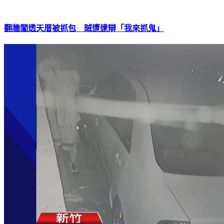
翻牆闖透天厝被抓包 賊遭逮辯「我來抓鬼」