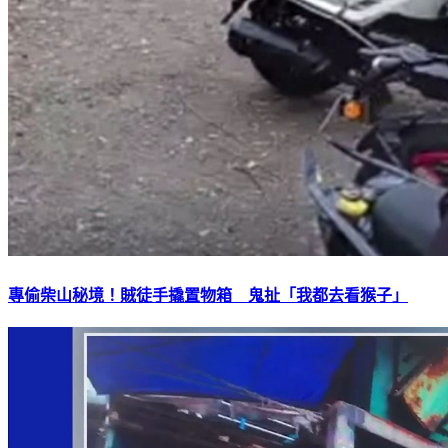
專偷柴山秘境！賊徒手撬置物箱 鬼扯「我都去看猴子」