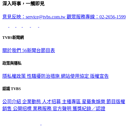
深入時事，一觸即見
意見反映：service@tvbs.com.tw
觀眾服務專線：02-2656-1599
TVBS新聞網
關於我們
56新聞台節目表
政策與隱私
隱私權政策
性騷擾防治措施
網站使用協定
版權宣告
認識 TVBS
公司介紹
企業動態
人才招募
主播專區
星藝象娛樂
節目版權
銷售
公開招標
業務服務
官方聲明
獲獎紀錄／認證