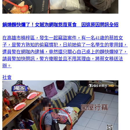
鍋燒麵快爛了！女賊泡網咖悠哉覓食 因這原因問訊全招
在高雄市楠梓區，發生一起竊盜案件，有一名41歲的蔡姓女
子，是警方熟知的偷竊慣犯，日前她偷了一名學生的零用錢，
遭員警在網咖內逮捕，竟然還只關心自己桌上的麵快爛掉了，
請員警加快問訊，警方傻眼並且不甩其理由，將蔡女移送法
辦。
社會