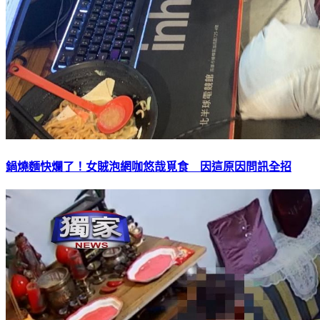
鍋燒麵快爛了！女賊泡網咖悠哉覓食 因這原因問訊全招