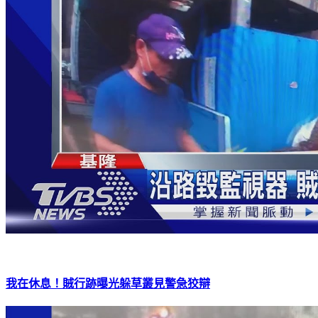
我在休息！賊行跡曝光躲草叢見警急狡辯