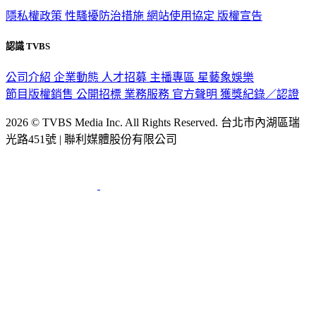
政策與隱私
隱私權政策
性騷擾防治措施
網站使用協定
版權宣告
認識 TVBS
公司介紹
企業動態
人才招募
主播專區
星藝象娛樂
節目版權銷售
公開招標
業務服務
官方聲明
獲獎紀錄／認證
2026 © TVBS Media Inc. All Rights Reserved. 台北市內湖區瑞
光路451號 | 聯利媒體股份有限公司