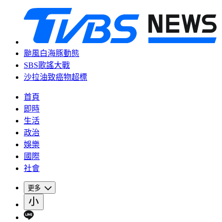
颱風白海豚動態
SBS歌謠大戰
沙拉油致癌物超標
首頁
即時
生活
政治
娛樂
國際
社會
更多