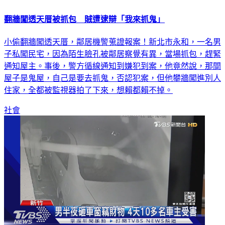
翻牆闖透天厝被抓包 賊遭逮辯「我來抓鬼」
小偷翻牆闖透天厝，鄰居機警蒐證報案！新北市永和，一名男
子私闖民宅，因為陌生臉孔被鄰居察覺有異，當場抓包，趕緊
通知屋主。事後，警方循線通知到嫌犯到案，他竟然說，那間
屋子是鬼屋，自己是要去抓鬼，否認犯案，但他攀牆闖進別人
住家，全都被監視器拍了下來，想賴都賴不掉。
社會