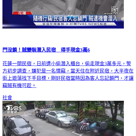
門沒鎖！賊變裝潛入民宿 得手現金3萬6
花蓮一間民宿，日前遭小偷潛入櫃台，偷走現金3萬多元，警
方初步調查，嫌犯是一名慣竊，當天住在附近民宿，大半夜在
街上遊蕩找下手目標，剛好民宿當時因為客人忘記鎖門，才讓
竊賊有機可趁。
社會