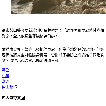
高市鼓山警分局新濱副所長林裕翔：「於郭男租屋處將其查緝
到案，全案依竊盜罪嫌移請偵辦。」
雖然事發後，警方已經把停車處，列為重點巡邏的定點，但遊
客仍得將貴重財物隨身攜帶，否則除了要防止附近猴子偷吃食
物，還得小心遭宵小鎖定破壞車輛。
竊盜
小偷
潮汐
柴山秘境
◤人氣夯文◢