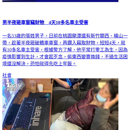
男半夜砸車窗竊財物 4天10多名車主受害
一名53歲的張姓男子，日前在桃園龍潭還有新竹關西、橫山一
帶，趁著半夜砸破轎車車窗，再鑽入竊取財物，短短4天，就
有10多名車主受害，根據警方了解，他平常打零工為生，因為
疫情影響到生計，才會起歹念，偷東西變賣換錢，不過生活困
境還沒解決，恐怕就得先吃上牢飯。
社會