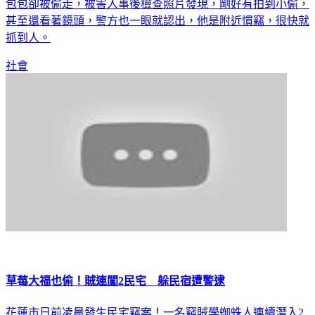
日前有民眾到信義區四四南村，在景點拍照時，暫放在旁邊的
包包卻被偷走，被害人事後檢查照片發現，剛好有拍到小偷，
甚至還看著鏡頭，警方也一眼就認出，他是附近慣竊，很快就
抓到人。
社會
草莓大福也偷！賊連闖2民宅 躲民宿遭警逮