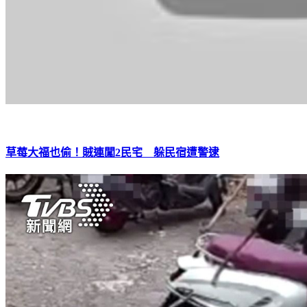
草莓大福也偷！賊連闖2民宅 躲民宿遭警逮