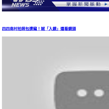
四四南村拍照包遭竊！賊「入鏡」還看鏡頭