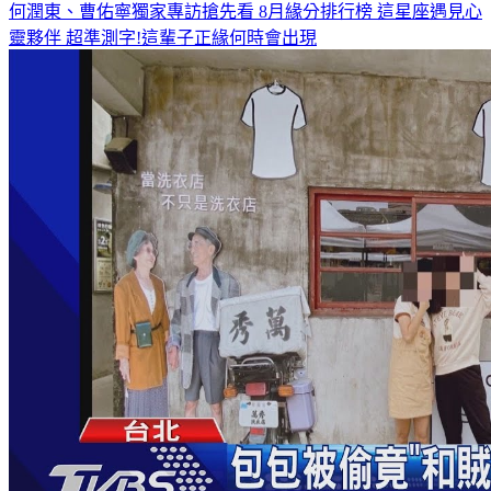
何潤東、曹佑寧獨家專訪搶先看
8月緣分排行榜 這星座遇見心
靈夥伴
超準測字!這輩子正緣何時會出現