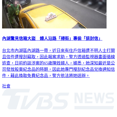
內湖驚見信箱大盜 婦人沿路「掃街」專偷「這封信」
台北市內湖區內湖路一帶，近日來有住戶信箱遭不明人士打開
且信件遭搜刮竊取，因此報案求助，警方透過監視器畫面循線
追查，日前約談涉案的65歲陳姓婦人，據悉，她深知最近是公
司發放股東紀念品的時期，因此她專門搜刮紀念品兌換通知信
件，藉此換取免費紀念品，警方依法將她送辦。
社會