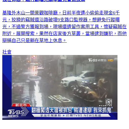
我在休息！賊行跡曝光躲草叢見警急狡辯
基隆外木山一間景觀咖啡廳，日前半夜遭小偷偷走現金6千
元，狡猾的竊賊還沿路破壞9支路口監視器，想避免行蹤曝
光，不過警方獲報到場，現場還遺留作案用工具，懷疑竊賊在
附近，展開搜索，果然在店家後方草叢，當場逮到嫌犯，而他
辯稱自己只是躺在草地上休息。
社會