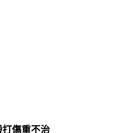
毆打傷重不治