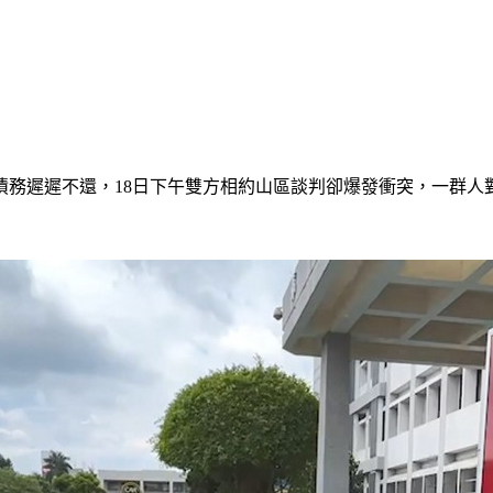
萬債務遲遲不還，18日下午雙方相約山區談判卻爆發衝突，一群