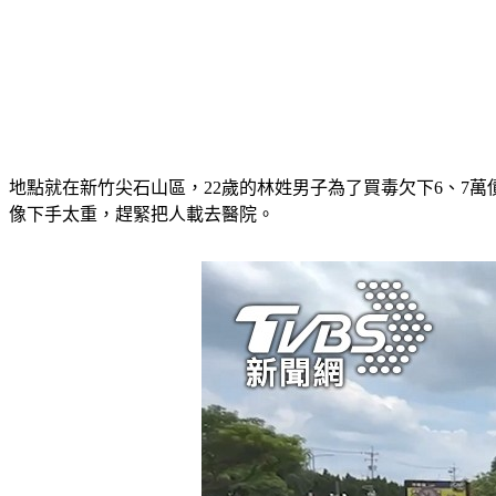
地點就在新竹尖石山區，22歲的林姓男子為了買毒欠下6、7
像下手太重，趕緊把人載去醫院。