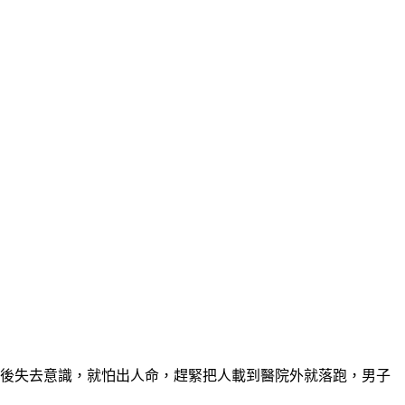
毆後失去意識，就怕出人命，趕緊把人載到醫院外就落跑，男子