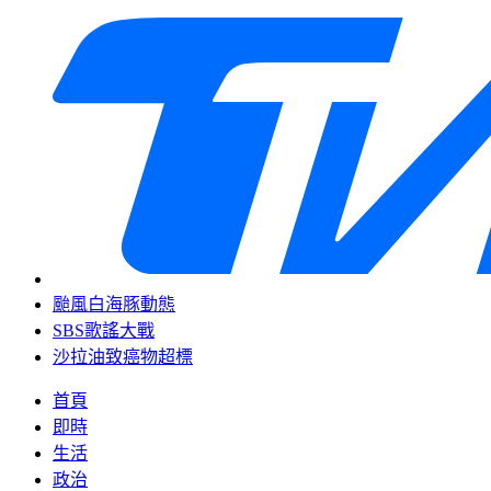
颱風白海豚動態
SBS歌謠大戰
沙拉油致癌物超標
首頁
即時
生活
政治