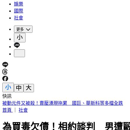
娛樂
國際
社會
更多
快訊
被動元件又被殺！賣壓湧現拖累 國巨、華新科等多檔全跌
首頁
｜
社會
為買毒欠債！相約談判 男遭