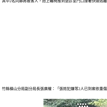
其中2名同夥將被害人，抬上輪椅推到急診室門口接著快速逃
竹縣橫山分局副分局長張廣權：「張姓犯嫌等2人已到案依重