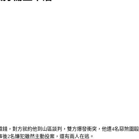
還錢，對方就約他到山區談判，雙方爆發衝突，他遭4名惡煞圍
事後2名嫌犯雖然主動投案，還有兩人在逃。