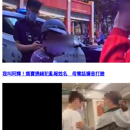
我叫阿輝！媽寶通緝犯亂報姓名 母電話擴音打臉