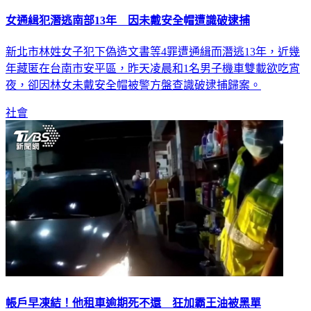
女通緝犯潛逃南部13年 因未戴安全帽遭識破逮捕
新北市林姓女子犯下偽造文書等4罪遭通緝而潛逃13年，近幾
年藏匿在台南市安平區，昨天凌晨和1名男子機車雙載欲吃宵
夜，卻因林女未戴安全帽被警方盤查識破逮捕歸案。
社會
帳戶早凍結！他租車逾期死不還 狂加霸王油被黑單