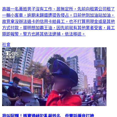
高雄一名黃姓男子沒有工作、居無定所，先前向租賃公司租了
一輛小客車，逾期未歸還遭提告侵占。日前他到加油站加油，
故意拿沒辦法過卡的信用卡給員工，也不打算用現金或是其他
方式付款，擺明想加霸王油，因先前就有其他業者受害，員工
隨即報警，警方也將其依法逮捕，依法移送。
社會
我叫阿輝！媽寶通緝犯亂報姓名 母電話擴音打臉