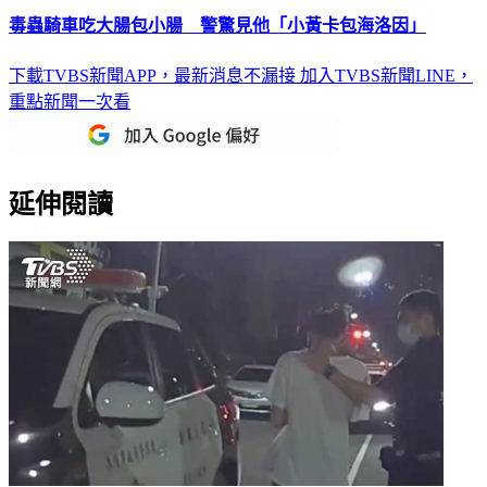
毒蟲騎車吃大腸包小腸 警驚見他「小黃卡包海洛因」
下載TVBS新聞APP，最新消息不漏接
加入TVBS新聞LINE，
重點新聞一次看
延伸閱讀