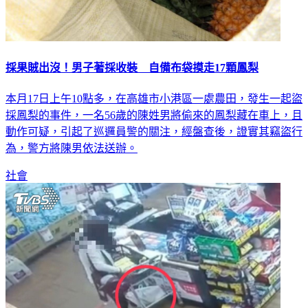
採果賊出沒！男子著採收裝 自備布袋摸走17顆鳳梨
本月17日上午10點多，在高雄市小港區一處農田，發生一起盜
採鳳梨的事件，一名56歲的陳姓男將偷來的鳳梨藏在車上，且
動作可疑，引起了巡邏員警的關注，經盤查後，證實其竊盜行
為，警方將陳男依法送辦。
社會