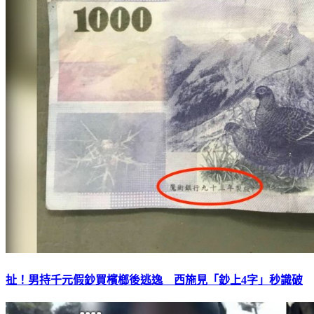
扯！男持千元假鈔買檳榔後逃逸 西施見「鈔上4字」秒識破