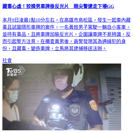
藏毒心虛！狡猾男車牌掛反光片 眼尖警逮走下場GG
本月9日凌晨1點10分左右，在高雄市鳥松區，發生一起車內藏
毒且試圖隱形車牌的案件，一名黃姓男子駕駛一輛自小客車，
並持有毒品，且將車牌加裝反光片，企圖讓車牌不易辨識，反
而引起警方注意，在攔查黃男後，員警發現其為通緝犯的身
份，且藏毒、變造車牌，立馬將其逮捕移送法辦。
社會