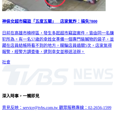
神偷女超市竊盜「五度五關」 店家氣炸：損失7800
日前在高雄市楠梓區，發生多起超市竊盜案件，皆由同一名嫌
犯所為。有一名57歲的幸姓女準備一個專門裝贓物的袋子，並
藏在店員結帳時看不到的地方，矇騙店員過關5次，店家氣得
報警，經警方調查後，逮到幸女並移送法辦。
社會
深入時事，一觸即見
意見反映：service@tvbs.com.tw
觀眾服務專線：02-2656-1599