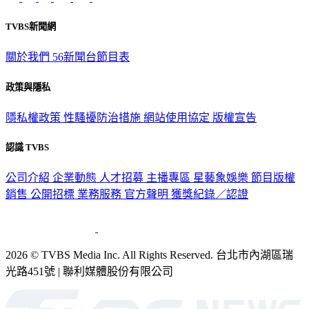
TVBS新聞網
關於我們
56新聞台節目表
政策與隱私
隱私權政策
性騷擾防治措施
網站使用協定
版權宣告
認識 TVBS
公司介紹
企業動態
人才招募
主播專區
星藝象娛樂
節目版權
銷售
公開招標
業務服務
官方聲明
獲獎紀錄／認證
2026 © TVBS Media Inc. All Rights Reserved. 台北市內湖區瑞
光路451號 | 聯利媒體股份有限公司