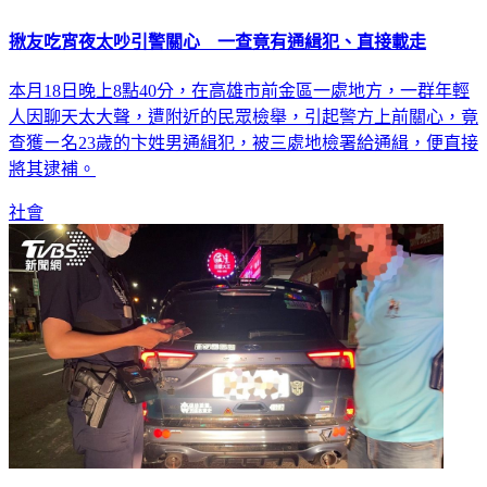
揪友吃宵夜太吵引警關心 一查竟有通緝犯、直接載走
本月18日晚上8點40分，在高雄市前金區一處地方，一群年輕
人因聊天太大聲，遭附近的民眾檢舉，引起警方上前關心，竟
查獲ㄧ名23歲的卞姓男通緝犯，被三處地檢署給通緝，便直接
將其逮補。
社會