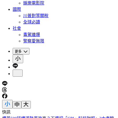
娛樂電影院
國際
川普對等關稅
全球必讀
社會
毒駕連爆
警察愛無限
更多
快訊