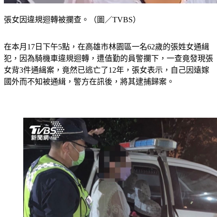
張女因違規迴轉被攔查。（圖／TVBS）
在本月17日下午5點，在高雄市林園區一名62歲的張姓女通緝
犯，因為騎機車違規迴轉，遭值勤的員警攔下，一查竟發現張
女背3件通緝案，竟然已逃亡了12年，張女表示，自己因遠嫁
國外而不知被通緝，警方在訊後，將其逮捕歸案。