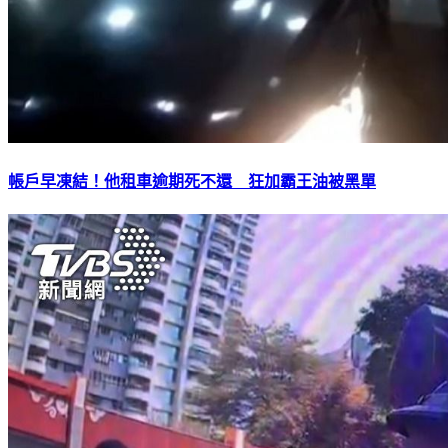
帳戶早凍結！他租車逾期死不還 狂加霸王油被黑單