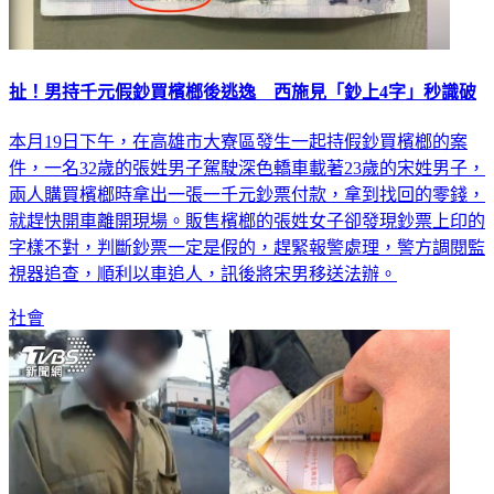
扯！男持千元假鈔買檳榔後逃逸 西施見「鈔上4字」秒識破
本月19日下午，在高雄市大寮區發生一起持假鈔買檳榔的案
件，一名32歲的張姓男子駕駛深色轎車載著23歲的宋姓男子，
兩人購買檳榔時拿出一張一千元鈔票付款，拿到找回的零錢，
就趕快開車離開現場。販售檳榔的張姓女子卻發現鈔票上印的
字樣不對，判斷鈔票一定是假的，趕緊報警處理，警方調閱監
視器追查，順利以車追人，訊後將宋男移送法辦。
社會