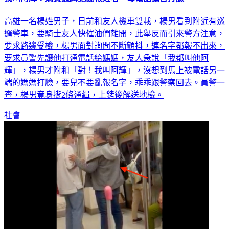
高雄一名楊姓男子，日前和友人機車雙載，楊男看到附近有巡
邏警車，要騎士友人快催油們離開，此舉反而引來警方注意，
要求路邊受檢，楊男面對詢問不斷顫抖，連名字都報不出來，
要求員警先讓他打通電話給媽媽，友人急說「我都叫他阿
輝」，楊男才附和「對！我叫阿輝」，沒想到馬上被電話另一
端的媽媽打臉，要兒不要亂報名字，乖乖跟警察回去。員警一
查，楊男竟身揹2條通緝，上銬後解送地檢。
社會