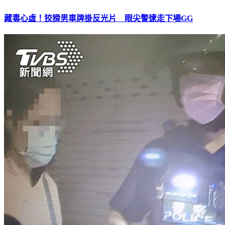
藏毒心虛！狡猾男車牌掛反光片 眼尖警逮走下場GG