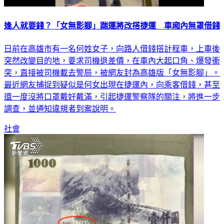
逢人就要錢？「女無影腳」踹運將改搭捷運 車廂內無罩借錢
日前在高雄市有一名何姓女子，向路人借錢搭計程車，上車後
突然改變目的地，要求司機退差價，在車內大起口角、爆發衝
突，直接被司機載去警局，被網友封為高雄版「女無影腳」。
最近網友捕捉到疑似是何女出現在捷運內，向乘客借錢，甚至
還一度沒將口罩戴好戴滿，引起捷運警察隊的關注，將進一步
調查，並通知違規者到案說明。
社會