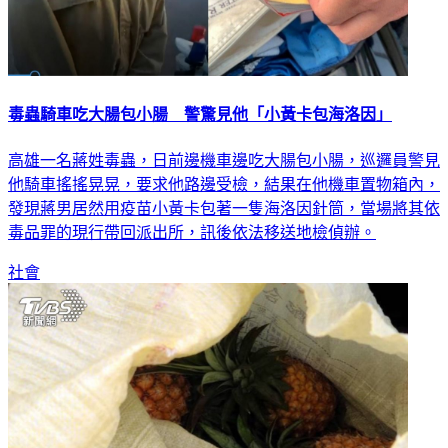
毒蟲騎車吃大腸包小腸 警驚見他「小黃卡包海洛因」
高雄一名蔣姓毒蟲，日前邊機車邊吃大腸包小腸，巡邏員警見
他騎車搖搖晃晃，要求他路邊受檢，結果在他機車置物箱內，
發現蔣男居然用疫苗小黃卡包著一隻海洛因針筒，當場將其依
毒品罪的現行帶回派出所，訊後依法移送地檢偵辦。
社會