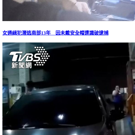
女通緝犯潛逃南部13年 因未戴安全帽遭識破逮捕