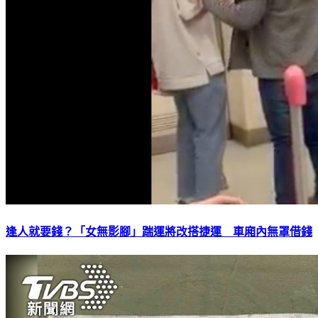
逢人就要錢？「女無影腳」踹運將改搭捷運 車廂內無罩借錢