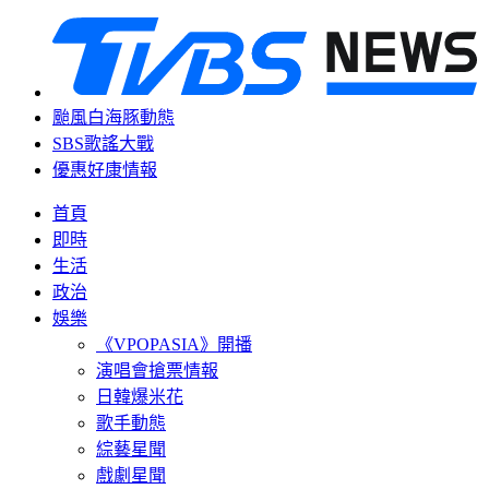
颱風白海豚動態
SBS歌謠大戰
優惠好康情報
首頁
即時
生活
政治
娛樂
《VPOPASIA》開播
演唱會搶票情報
日韓爆米花
歌手動態
綜藝星聞
戲劇星聞