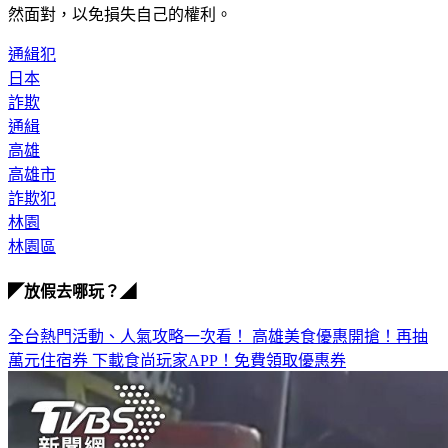
然面對，以免損失自己的權利。
通緝犯
日本
詐欺
通緝
高雄
高雄市
詐欺犯
林園
林園區
◤放假去哪玩？◢
全台熱門活動、人氣攻略一次看！
高雄美食優惠開搶！再抽
萬元住宿券
下載食尚玩家APP！免費領取優惠券