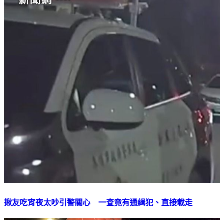
揪友吃宵夜太吵引警關心 一查竟有通緝犯、直接載走