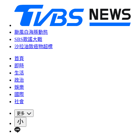
颱風白海豚動態
SBS歌謠大戰
沙拉油致癌物超標
首頁
即時
生活
政治
娛樂
國際
社會
更多