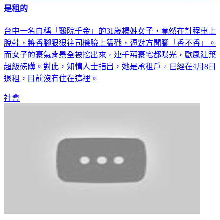
是租的
台中一名自稱「醫院千金」的31歲楊姓女子，竟然在計程車上
脫鞋，將香腳狠狠往司機臉上猛戳，逼對方聞腳「香不香」。
而女子的豪氣背景全被挖出來，連千萬豪宅都曝光，歐風建築
超級磅礡。對此，知情人士指出，她是承租戶，已經在4月8日
退租，目前沒有住在這裡。
社會