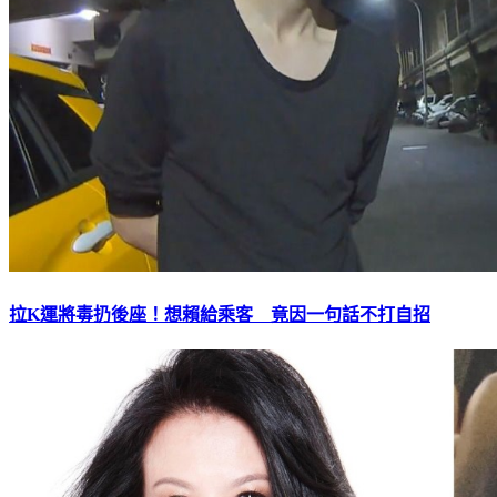
拉K運將毒扔後座！想賴給乘客 竟因一句話不打自招