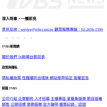
深入時事，一觸即見
意見反映：service@tvbs.com.tw
觀眾服務專線：02-2656-1599
TVBS新聞網
關於我們
56新聞台節目表
政策與隱私
隱私權政策
性騷擾防治措施
網站使用協定
版權宣告
認識 TVBS
公司介紹
企業動態
人才招募
主播專區
星藝象娛樂
節目版權
銷售
公開招標
業務服務
官方聲明
獲獎紀錄／認證