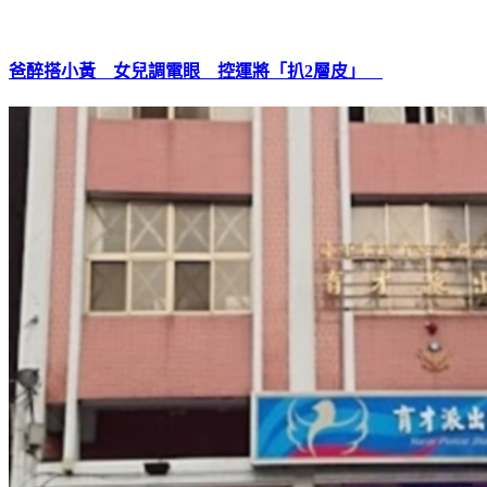
爸醉搭小黃 女兒調電眼 控運將「扒2層皮」