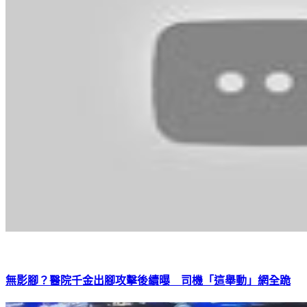
無影腳？醫院千金出腳攻擊後續曝 司機「這舉動」網全跪