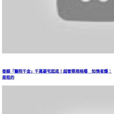
香腳「醫院千金」千萬豪宅起底！超奢華規格曝 知情者爆：
是租的