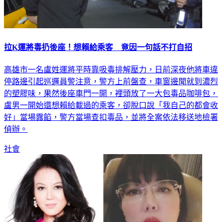
拉K運將毒扔後座！想賴給乘客 竟因一句話不打自招
高雄市一名盧姓運將平時靠吸毒排解壓力，日前深夜他將車違
停路邊引起巡邏員警注意，警方上前盤查，車窗邊聞就到濃烈
的塑膠味，果然後座車門一開，裡頭放了一大包毒品咖啡包，
盧男一開始還想賴給載過的乘客，卻脫口說「我自己的都會收
好」當場露餡，警方當場查扣毒品，並將全案依法移送地檢署
偵辦。
社會