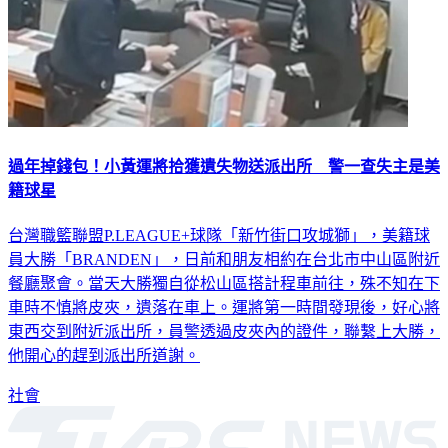
過年掉錢包！小黃運將拾獲遺失物送派出所 警一查失主是美
籍球星
台灣職籃聯盟P.LEAGUE+球隊「新竹街口攻城獅」，美籍球
員大勝「BRANDEN」，日前和朋友相約在台北市中山區附近
餐廳聚會。當天大勝獨自從松山區搭計程車前往，殊不知在下
車時不慎將皮夾，遺落在車上。運將第一時間發現後，好心將
東西交到附近派出所，員警透過皮夾內的證件，聯繫上大勝，
他開心的趕到派出所道謝。
社會