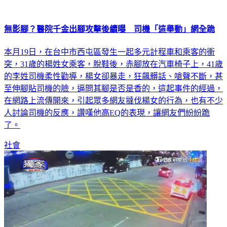
無影腳？醫院千金出腳攻擊後續曝 司機「這舉動」網全跪
本月19日，在台中市西屯區發生一起多元計程車和乘客的衝
突，31歲的楊姓女乘客，脫鞋後，赤腳放在汽車椅子上，41歲
的李姓司機柔性勸導，楊女卻暴走，狂飆髒話、嗆聲不斷，甚
至伸腳貼司機的臉，逼問其腳是否是香的，這起事件的經過，
在網路上流傳開來，引起眾多網友撻伐楊女的行為，也有不少
人討論司機的反應，讚嘆他高EQ的表現，讓網友們紛紛跪
了。
社會