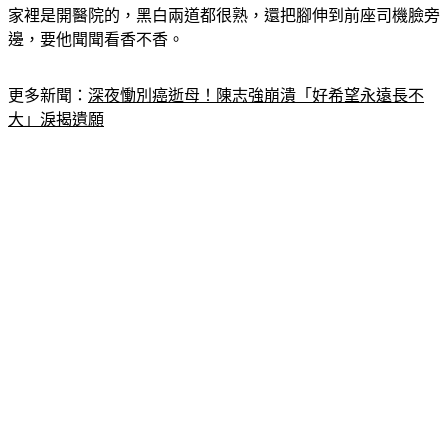
家裡是開醫院的，黑白兩道都很熟，還把腳伸到前座司機臉旁
邊，要他聞聞看香不香。
更多新聞：
深夜慟別癌逝母！陳志強崩潰「好希望永遠長不
大」淚揭遺願