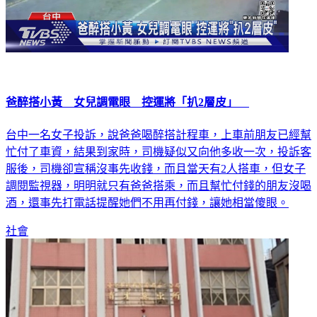
爸醉搭小黃 女兒調電眼 控運將「扒2層皮」
台中一名女子投訴，說爸爸喝醉搭計程車，上車前朋友已經幫
忙付了車資，結果到家時，司機疑似又向他多收一次，投訴客
服後，司機卻宣稱沒事先收錢，而且當天有2人搭車，但女子
調閱監視器，明明就只有爸爸搭乘，而且幫忙付錢的朋友沒喝
酒，還事先打電話提醒她們不用再付錢，讓她相當傻眼。
社會