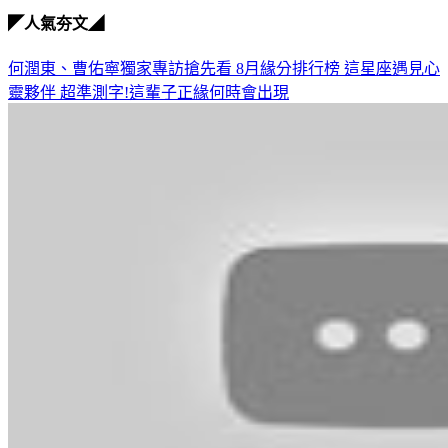
◤人氣夯文◢
何潤東、曹佑寧獨家專訪搶先看
8月緣分排行榜 這星座遇見心
靈夥伴
超準測字!這輩子正緣何時會出現