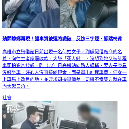
殯葬蟑螂再現！誆車資被運將識破 反譙三字經、腳踹椅背
高雄市立殯儀館日前出現一名何姓女子，到處假借廠商的名
義，向往生者家屬收款，大賺「死人錢」，沒想到她又被計程
車司拍影片控訴，昨（22）日高鐵站向路人誆稱，要去長庚看
沒錢坐車，好心人沒直接給現金，而是幫出計程車費，何女一
上車馬上改目的地，並要求司機退價差，司機不肯雙方就在車
內大起口角。
社會