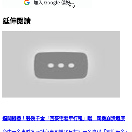
延伸閱讀
逼聞腳香！醫院千金「回豪宅奢華行程」曝 司機崩潰還原
台中一名李姓多元計程車司機19日載到一名自稱「醫院千金」