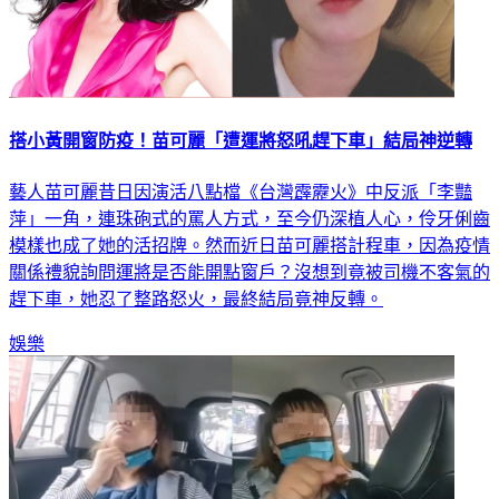
搭小黃開窗防疫！苗可麗「遭運將怒吼趕下車」結局神逆轉
藝人苗可麗昔日因演活八點檔《台灣霹靂火》中反派「李豔
萍」一角，連珠砲式的罵人方式，至今仍深植人心，伶牙俐齒
模樣也成了她的活招牌。然而近日苗可麗搭計程車，因為疫情
關係禮貌詢問運將是否能開點窗戶？沒想到竟被司機不客氣的
趕下車，她忍了整路怒火，最終結局竟神反轉。
娛樂