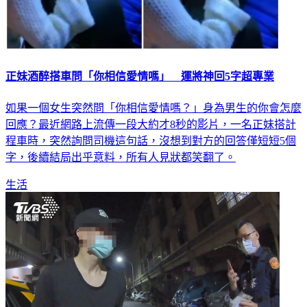
正妹酒醉搭車問「你相信愛情嗎」 運將神回5字超專業
如果一個女生突然問「你相信愛情嗎？」身為男生的你會怎麼
回應？最近網路上流傳一段大約才8秒的影片，一名正妹搭計
程車時，突然詢問司機這句話，沒想到對方的回答僅短短5個
字，後續結局出乎意料，所有人見狀都笑翻了。
生活