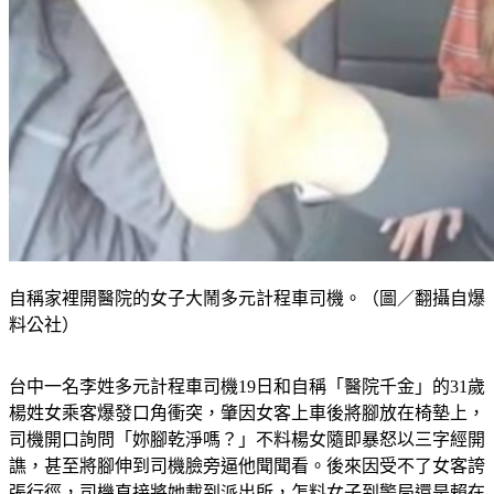
自稱家裡開醫院的女子大鬧多元計程車司機。（圖／翻攝自爆
料公社）
台中一名李姓多元計程車司機19日和自稱「醫院千金」的31歲
楊姓女乘客爆發口角衝突，肇因女客上車後將腳放在椅墊上，
司機開口詢問「妳腳乾淨嗎？」不料楊女隨即暴怒以三字經開
譙，甚至將腳伸到司機臉旁逼他聞聞看。後來因受不了女客誇
張行徑，司機直接將她載到派出所，怎料女子到警局還是賴在