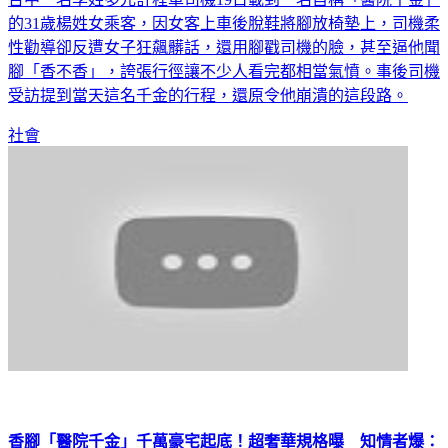
的31歲楊姓女乘客，因女客上車後脫鞋將腳放椅墊上，司機柔
性勸導卻反遭女子狂飆髒話，還用腳戳司機的臉，甚至逼他聞
腳「香不香」，誇張行徑讓不少人看完都相當氣憤。事後司機
受訪提到當天這名千金的行程，還原令他崩潰的這段路。
社會
香腳「醫院千金」千萬豪宅起底！超奢華規格曝 知情者爆：