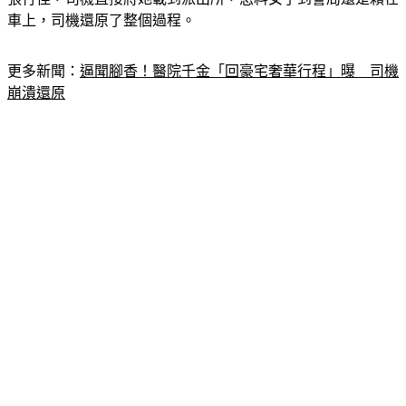
車上，司機還原了整個過程。
更多新聞：
逼聞腳香！醫院千金「回豪宅奢華行程」曝　司機
崩潰還原