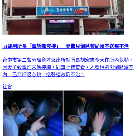
53歲副所長「電話都沒接」 妻驚見倒臥警局寢室送醫不治
台中市第二警分局育才派出所副所長劉宏志今天在所內執勤，
因妻子致電均未獲接聽，同事上樓查看，才發現劉男倒臥寢室
內，已無呼吸心跳，送醫搶救仍不治。
社會