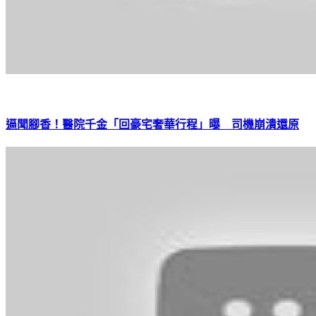
逼聞腳香！醫院千金「回豪宅奢華行程」曝 司機崩潰還原