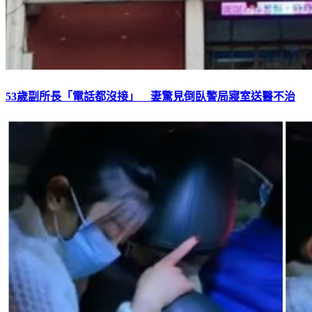
53歲副所長「電話都沒接」 妻驚見倒臥警局寢室送醫不治