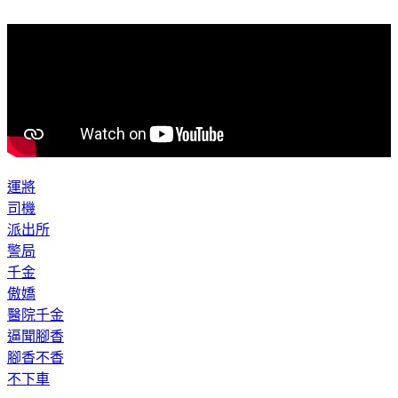
運將
司機
派出所
警局
千金
傲嬌
醫院千金
逼聞腳香
腳香不香
不下車