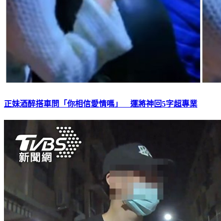
正妹酒醉搭車問「你相信愛情嗎」 運將神回5字超專業