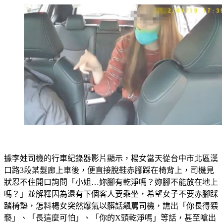
據李姓司機的行車紀錄器影片顯示，楊女當天從台中市北區漢
口路3段某髮廊上車後，便直接脫鞋赤腳踩在椅背上，司機見
狀忍不住開口詢問「小姐…妳腳有乾淨嗎？妳腳不能放在地上
嗎？」並解釋因為還有下個客人要乘坐，希望女子不要赤腳踩
踏椅墊，怎料楊女突然爆氣以髒話飆罵司機，譙出「你長得猥
褻」、「長這麼可怕」、「你的X頭乾淨嗎」等話，甚至嗆出