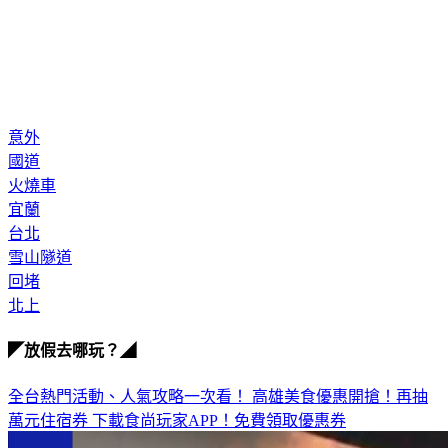
意外
國道
火燒車
宜蘭
台北
雪山隧道
回堵
北上
◤放假去哪玩？◢
全台熱門活動、人氣攻略一次看！
高雄美食優惠開搶！再抽
萬元住宿券
下載食尚玩家APP！免費領取優惠券