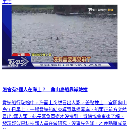
生活
怎會有2個人在海上？ 龜山島船靠岸險撞
賞鯨船行駛途中，海面上突然冒出人影，差點撞上！宜蘭龜山
島10日早上，一艘賞鯨船結束導覽準備靠岸，船頭正前方突然
冒出2顆人頭，船長緊急閃避才沒撞到，賞鯨協會事後了解，
發現疑似是科技部人員在做研究，沒事先告知，才差點釀成意