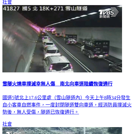
社會
雪隧火燒車撲滅幸無人傷 南北向車道陸續恢復通行
國道5號北上17.6公里處（雪山隧道內）今天上午8時34分發生
自小客車自燃事件，一度封閉隧道雙向車道，經消防員撲滅火
勢後，無人受傷，隧道已恢復通行。
社會