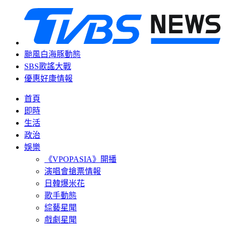
颱風白海豚動態
SBS歌謠大戰
優惠好康情報
首頁
即時
生活
政治
娛樂
《VPOPASIA》開播
演唱會搶票情報
日韓爆米花
歌手動態
綜藝星聞
戲劇星聞