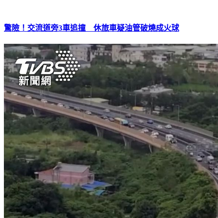
驚險！交流道旁3車追撞 休旅車疑油管破燒成火球