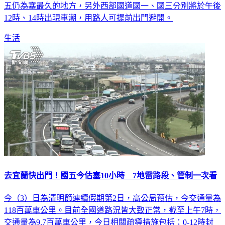
五仍為塞最久的地方，另外西部國道國一、國三分別將於午後
12時、14時出現車潮，用路人可提前出門避開。
生活
去宜蘭快出門！國五今估塞10小時 7地雷路段、管制一次看
今（3）日為清明節連續假期第2日，高公局預估，今交通量為
118百萬車公里。目前全國道路況皆大致正常，截至上午7時，
交通量為9.7百萬車公里，今日相關疏導措施包括：0-12時封