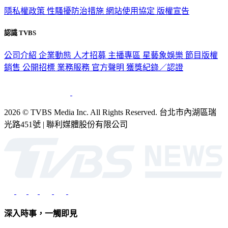
隱私權政策
性騷擾防治措施
網站使用協定
版權宣告
認識 TVBS
公司介紹
企業動態
人才招募
主播專區
星藝象娛樂
節目版權
銷售
公開招標
業務服務
官方聲明
獲獎紀錄／認證
2026 © TVBS Media Inc. All Rights Reserved. 台北市內湖區瑞
光路451號 | 聯利媒體股份有限公司
深入時事，一觸即見