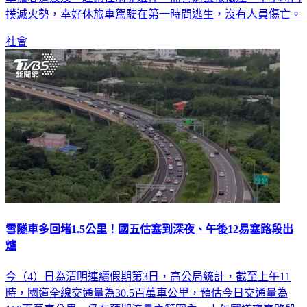
撲滅火勢，幸好休旅車駕駛在第一時間逃生，沒有人員傷亡。
社會
雪隧車多回堵1.5公里！國五估塞到深夜、午後12易塞路段出
爐
今（4）日為清明連續假期第3日，高公局統計，截至上午11
時，國道全線交通量為30.5百萬車公里，預估今日交通量為