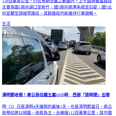
118百萬車公里，仍在預期流量之範圍內。上午國道壅塞路段
主要為國1南向湖口至新竹；國5南向南港系統至石碇；國5北
向宜蘭至頭城等路段，其餘路段均能維持行車順暢。
生活
清明節收假！高公局估國五塞11小時 西部「這時間」出發
明（5）日是清明4天連假的最後1天，也是清明節當日，高公
局預估將以掃墓、收假為主，全線達112百萬車公里，其中國