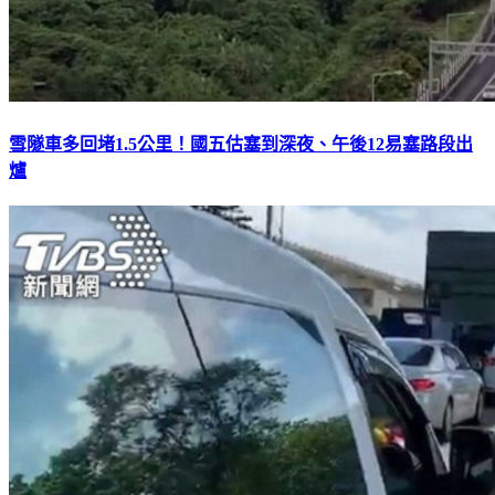
雪隧車多回堵1.5公里！國五估塞到深夜、午後12易塞路段出
爐