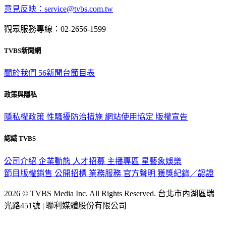
意見反映：service@tvbs.com.tw
觀眾服務專線：02-2656-1599
TVBS新聞網
關於我們
56新聞台節目表
政策與隱私
隱私權政策
性騷擾防治措施
網站使用協定
版權宣告
認識 TVBS
公司介紹
企業動態
人才招募
主播專區
星藝象娛樂
節目版權銷售
公開招標
業務服務
官方聲明
獲獎紀錄／認證
2026 © TVBS Media Inc. All Rights Reserved. 台北市內湖區瑞
光路451號 | 聯利媒體股份有限公司