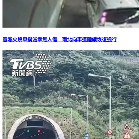
雪隧火燒車撲滅幸無人傷 南北向車道陸續恢復通行