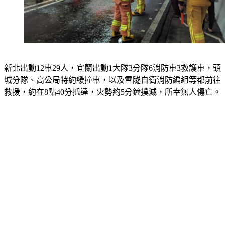
新北出動12車29人，宜蘭出動1大隊3分隊6消防車3救護車，頭
城分隊、高公局特約緩撞車，以及雪隧自衛消防編組等都前往
救援，約在8點40分抵達，火勢約5分鐘撲滅，所幸無人傷亡。