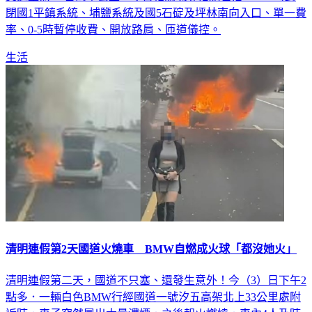
閉國1平鎮系統、埔鹽系統及國5石碇及坪林南向入口、單一費
率、0-5時暫停收費、開放路肩、匝道儀控。
生活
清明連假第2天國道火燒車 BMW自燃成火球「都沒她火」
清明連假第二天，國道不只塞、還發生意外！今（3）日下午2
點多．一輛白色BMW行經國道一號汐五高架北上33公里處附