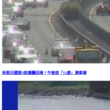
收假日國道3追撞釀回堵！午後這「11處」湧車潮