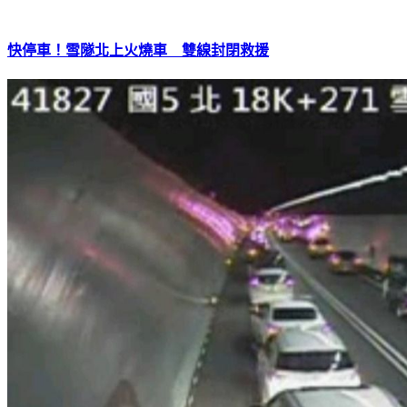
快停車！雪隧北上火燒車 雙線封閉救援