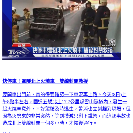
快停車！雪隧北上火燒車 雙線封閉救援
要開車出門前，真的得要確認一下車況再上路。今天(8日)上
午8點半左右，國道五號北上17.7公里處雪山隧道內，發生一
起火燒車意外，幸好駕駛及時逃生，警消也立刻趕到現場，但
因為火勢來的非常突然，等到撲滅只剩下鐵架，而這起事故也
造成北上雙線封閉一個多小時，才恢復通行。