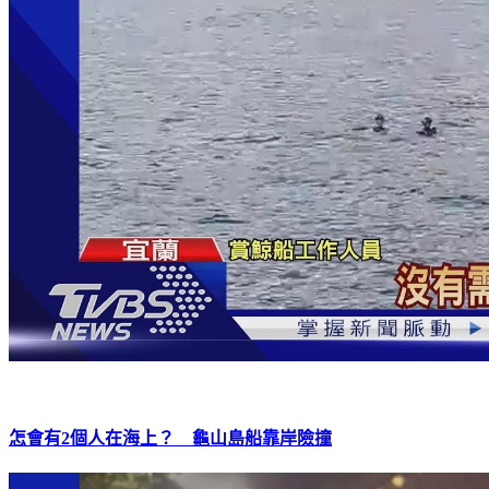
怎會有2個人在海上？ 龜山島船靠岸險撞