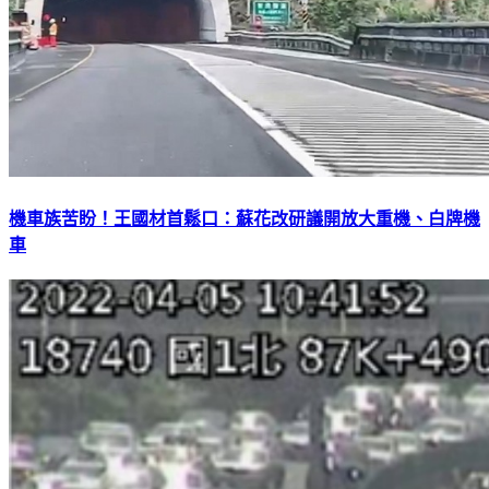
機車族苦盼！王國材首鬆口：蘇花改研議開放大重機、白牌機
車