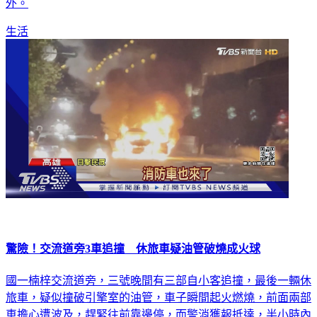
外。
生活
驚險！交流道旁3車追撞 休旅車疑油管破燒成火球
國一楠梓交流道旁，三號晚間有三部自小客追撞，最後一輛休
旅車，疑似撞破引擎室的油管，車子瞬間起火燃燒，前面兩部
車擔心遭波及，趕緊往前靠邊停，而警消獲報抵達，半小時內