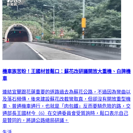
機車族苦盼！王國材首鬆口：蘇花改研議開放大重機、白牌機
車
連結宜蘭跟花蓮重要的道路過去為蘇花公路，不過因為彎曲以
及落石頻傳，後來建設蘇花改截彎取直，但卻沒有開放重型機
車、普通機車通行，也就是「肉包鐵」反而要騎危險的路，交
通部長王國材今（6）在交通委員會受質詢時，鬆口表示自己
是贊同的，將請公路總局研議。
生活