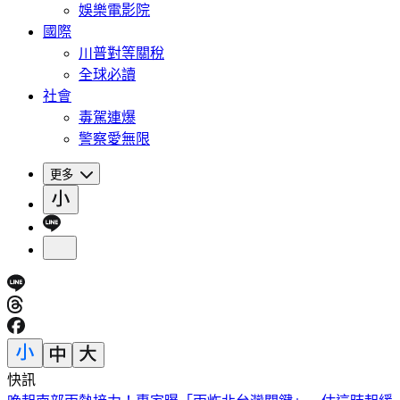
娛樂電影院
國際
川普對等關稅
全球必讀
社會
毒駕連爆
警察愛無限
更多
快訊