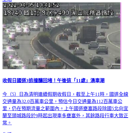
收假日國道3追撞釀回堵！午後這「11處」湧車潮
今（5）日為清明連續假期收假日，截至上午11時，國道全線
交通量為32.0百萬車公里，預估今日交通量為112百萬車公
里，仍在預期流量之範圍內。上午國道壅塞路段除國5北向宜
蘭至頭城路段於9時起出現車多壅塞外，其餘路段行車大致正
常。