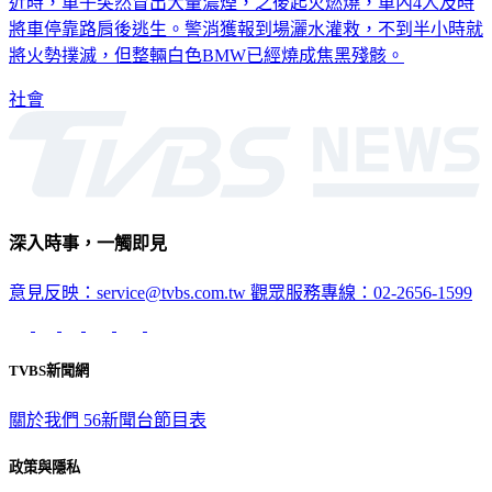
近時，車子突然冒出大量濃煙，之後起火燃燒，車內4人及時
將車停靠路肩後逃生。警消獲報到場灑水灌救，不到半小時就
將火勢撲滅，但整輛白色BMW已經燒成焦黑殘骸。
社會
深入時事，一觸即見
意見反映：service@tvbs.com.tw
觀眾服務專線：02-2656-1599
TVBS新聞網
關於我們
56新聞台節目表
政策與隱私