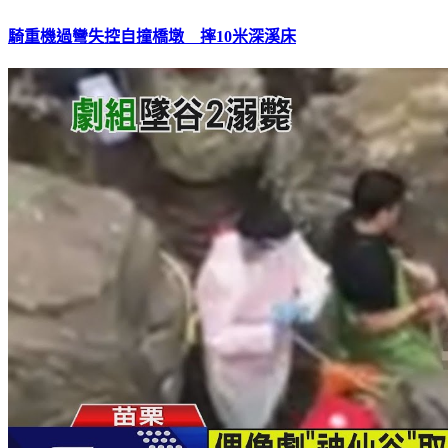
騎重機過彎失控自撞橋墩 摔10米深溪床