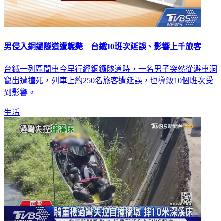
男侵入銅鑼隧道遭輾斃 台鐵10班次延誤、影響上千旅客
台鐵一列區間車今早行經銅鑼隧道時，一名男子突然從避車洞
竄出遭撞死，列車上約250名旅客遭延誤，也導致10個班次受
到影響。
生活