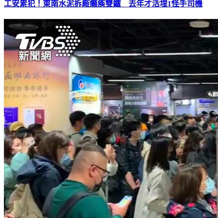
工安累犯！東南水泥拆廠癱瘓雙鐵 去年才活埋1怪手司機