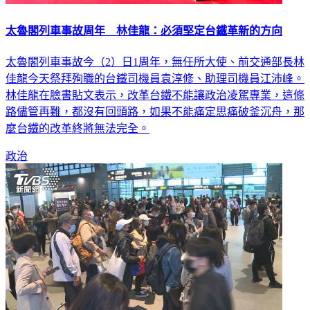
太魯閣列車事故周年 林佳龍：必須堅定台鐵革新的方向
太魯閣列車事故今（2）日1周年，無任所大使、前交通部長林
佳龍今天祭拜殉職的台鐵司機員袁淳修、助理司機員江沛峰。
林佳龍在臉書貼文表示，改革台鐵不能讓政治凌駕專業，這條
路儘管再難，都沒有回頭路，如果不能痛定思痛破釜沉舟，那
麼台鐵的改革終將無法完全。
政治