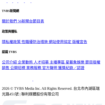
TVBS新聞網
關於我們
56新聞台節目表
政策與隱私
隱私權政策
性騷擾防治措施
網站使用協定
版權宣告
認識 TVBS
公司介紹
企業動態
人才招募
主播專區
星藝象娛樂
節目版權
銷售
公開招標
業務服務
官方聲明
獲獎紀錄／認證
2026 © TVBS Media Inc. All Rights Reserved. 台北市內湖區瑞
光路451號 | 聯利媒體股份有限公司