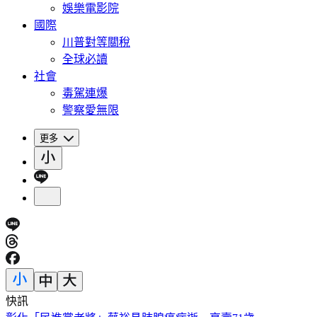
娛樂電影院
國際
川普對等關稅
全球必讀
社會
毒駕連爆
警察愛無限
更多
快訊