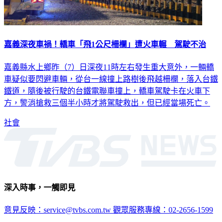
嘉義深夜車禍！轎車「飛1公尺柵欄」遭火車輾 駕駛不治
嘉義縣水上鄉昨（7）日深夜11時左右發生重大意外，一輛轎
車疑似要閃避車輛，從台一線撞上路樹後飛越柵欄，落入台鐵
鐵道，隨後被行駛的台鐵電聯車撞上，轎車駕駛卡在火車下
方，警消搶救三個半小時才將駕駛救出，但已經當場死亡。
社會
深入時事，一觸即見
意見反映：service@tvbs.com.tw
觀眾服務專線：02-2656-1599