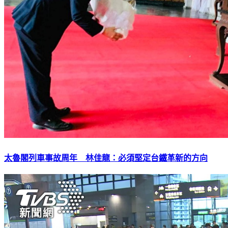
太魯閣列車事故周年 林佳龍：必須堅定台鐵革新的方向