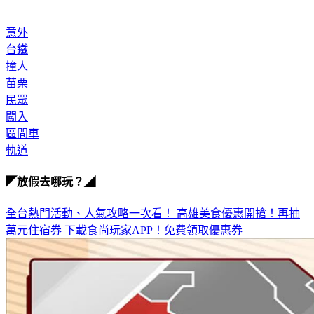
意外
台鐵
撞人
苗栗
民眾
闖入
區間車
軌道
◤放假去哪玩？◢
全台熱門活動、人氣攻略一次看！
高雄美食優惠開搶！再抽
萬元住宿券
下載食尚玩家APP！免費領取優惠券