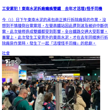
工安累犯！東南水泥拆廠癱瘓雙鐵 去年才活埋1怪手司機
今（1）日下午東南水泥的承包商正進行拆除廠房的作業，沒
想到不慎撞倒台電電塔，左營高鐵站因此遭到波及被迫中斷供
電，此次搶修造成雙鐵都受到影響，全台鐵路交通大受影響。
事實上，此次發生工安意外的東南水泥，才在去年同樣進行拆
除廠房作業時，發生了一起「活埋怪手司機」的悲劇。
社會