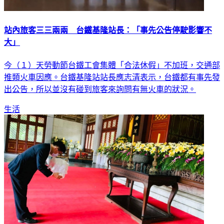
站內旅客三三兩兩 台鐵基隆站長：「事先公告停駛影響不
大」
今（１）天勞動節台鐵工會集體「合法休假」不加班，交通部
推類火車因應。台鐵基隆站站長應志清表示，台鐵都有事先發
出公告，所以並沒有碰到旅客來詢問有無火車的狀況。
生活