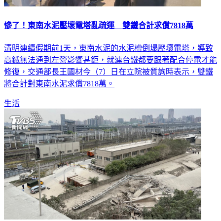
慘了！東南水泥壓壞電塔亂疏運 雙鐵合計求償7818萬
清明連續假期前1天，東南水泥的水泥槽倒塌壓壞電塔，導致
高鐵無法通到左營影響甚鉅，就連台鐵都要跟著配合停電才能
修復，交通部長王國材今（7）日在立院被質詢時表示，雙鐵
將合計對東南水泥求償7818萬。
生活