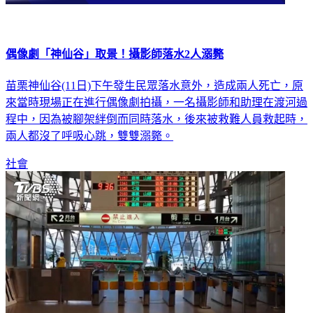
偶像劇「神仙谷」取景！攝影師落水2人溺斃
苗栗神仙谷(11日)下午發生民眾落水意外，造成兩人死亡，原
來當時現場正在進行偶像劇拍攝，一名攝影師和助理在渡河過
程中，因為被腳架絆倒而同時落水，後來被救難人員救起時，
兩人都沒了呼吸心跳，雙雙溺斃。
社會