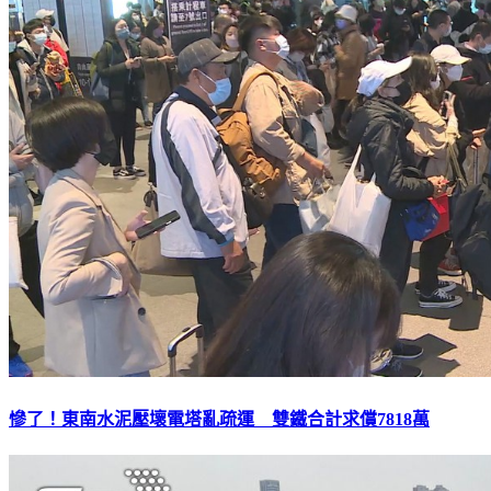
慘了！東南水泥壓壞電塔亂疏運 雙鐵合計求償7818萬