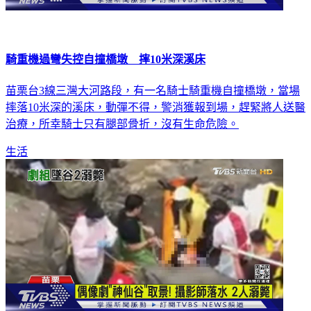
騎重機過彎失控自撞橋墩 摔10米深溪床
苗栗台3線三灣大河路段，有一名騎士騎重機自撞橋墩，當場
摔落10米深的溪床，動彈不得，警消獲報到場，趕緊將人送醫
治療，所幸騎士只有腿部骨折，沒有生命危險。
生活