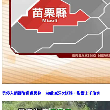
男侵入銅鑼隧道遭輾斃 台鐵10班次延誤、影響上千旅客