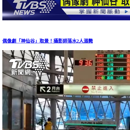
偶像劇「神仙谷」取景！攝影師落水2人溺斃