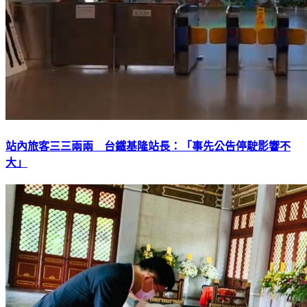
站內旅客三三兩兩 台鐵基隆站長：「事先公告停駛影響不
大」