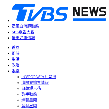
颱風白海豚動態
SBS歌謠大戰
優惠好康情報
首頁
即時
生活
政治
娛樂
《VPOPASIA》開播
演唱會搶票情報
日韓爆米花
歌手動態
綜藝星聞
戲劇星聞