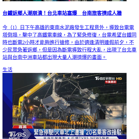
台鐵返鄉人潮崩潰！台北車站塞爆 台南旅客擠成人牆
今（1）日下午高雄的東南水泥廠發生工程意外，導致台電電
塔倒塌，擊中了高鐵電車線，為了緊急修復，台電希望台鐵同
時也斷電2小時才能夠進行搶修，由於適逢清明連假前夕，不
少民眾急著返鄉，但是因為斷電導致行程大亂，出現了台北車
站與台南中洲車站都出現大量人潮擠爆的畫面。
生活