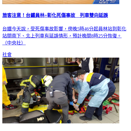
旅客注意！台鐵員林=彰化死傷事故 列車雙向延誤
台鐵今天說，受死傷事故影響，傍晚5時46分起員林站到彰化
站間南下、北上列車有延誤情形，預計晚間8時25分恢復。
（中央社）
社會