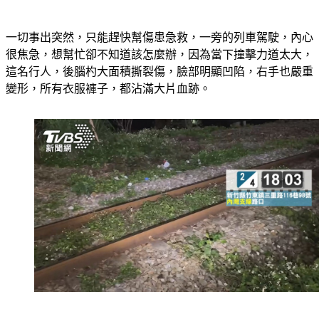
一切事出突然，只能趕快幫傷患急救，一旁的列車駕駛，內心
很焦急，想幫忙卻不知道該怎麼辦，因為當下撞擊力道太大，
這名行人，後腦杓大面積撕裂傷，臉部明顯凹陷，右手也嚴重
變形，所有衣服褲子，都沾滿大片血跡。