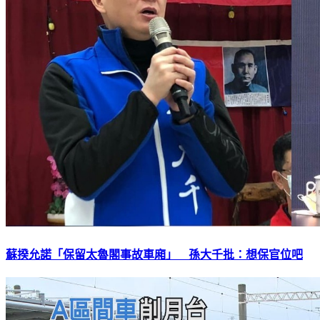
蘇揆允諾「保留太魯閣事故車廂」 孫大千批：想保官位吧