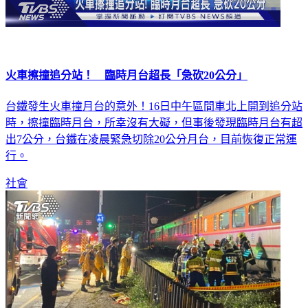
火車擦撞追分站！ 臨時月台超長「急砍20公分」
台鐵發生火車撞月台的意外！16日中午區間車北上開到追分站
時，擦撞臨時月台，所幸沒有大礙，但事後發現臨時月台有超
出7公分，台鐵在凌晨緊急切除20公分月台，目前恢復正常運
行。
社會