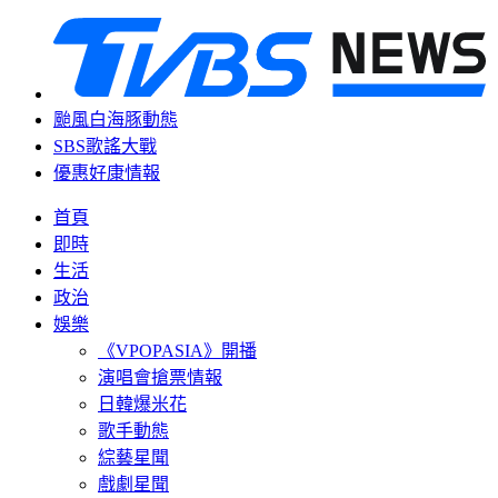
颱風白海豚動態
SBS歌謠大戰
優惠好康情報
首頁
即時
生活
政治
娛樂
《VPOPASIA》開播
演唱會搶票情報
日韓爆米花
歌手動態
綜藝星聞
戲劇星聞