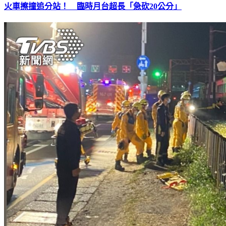
火車擦撞追分站！ 臨時月台超長「急砍20公分」