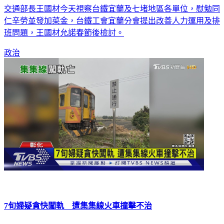
交通部長王國材今天視察台鐵宜蘭及七堵地區各單位，慰勉同
仁辛勞並發加菜金，台鐵工會宜蘭分會提出改善人力運用及排
班問題，王國材允諾春節後檢討。
政治
7旬婦疑貪快闖軌 遭集集線火車撞擊不治