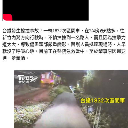
台鐵發生擦撞事故！一輛1832次區間車，在2/4傍晚6點多，往
新竹內灣方向行駛時，不慎擦撞到一名路人，而且因為撞擊力
道太大，導致傷患頭部嚴重變形，醫護人員抵達現場時，人早
就沒了呼吸心跳，目前正在醫院急救當中，至於肇事原因還要
進一步釐清。