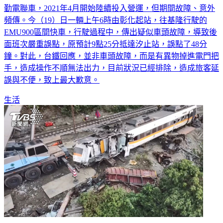
勤電聯車，2021年4月開始陸續投入營運，但期間故障、意外
頻傳。今（19）日一輛上午6時由彰化起站，往基隆行駛的
EMU900區間快車，行駛過程中，傳出疑似車頭故障，導致後
面班次嚴重誤點，原預計9點25分抵達汐止站，誤點了48分
鐘。對此，台鐵回應，並非車頭故障，而是有異物掉進電門把
手，造成操作不順無法出力，目前狀況已經排除，造成旅客延
誤與不便，致上最大歉意。
生活