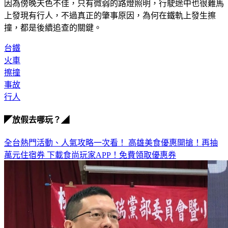
因為傍晚天色不佳，只有微弱的路燈照明，行駛途中也很難馬
上發現有行人，不過真正的肇事原因，為何在鐵軌上發生擦
撞，都是後續追查的關鍵。
台鐵
火車
擦撞
事故
行人
◤放假去哪玩？◢
全台熱門活動、人氣攻略一次看！
高雄美食優惠開搶！再抽
萬元住宿券
下載食尚玩家APP！免費領取優惠券