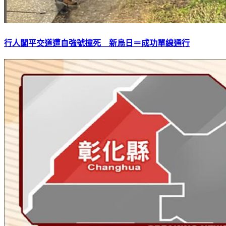
行人闖平交道遭自強號撞死 新烏日＝成功單線通行