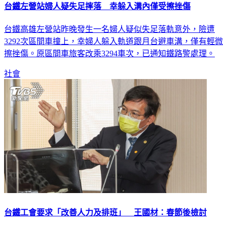
台鐵左營站婦人疑失足摔落 幸躲入溝內僅受擦挫傷
台鐵高雄左營站昨晚發生一名婦人疑似失足落軌意外，險遭
3292次區間車撞上，幸婦人躲入軌道跟月台避車溝，僅有輕微
擦挫傷。原區間車旅客改乘3294車次，已通知鐵路警處理。
社會
台鐵工會要求「改善人力及排班」 王國材：春節後檢討