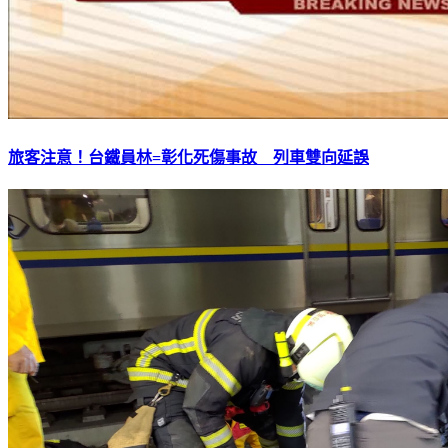
旅客注意！台鐵員林=彰化死傷事故 列車雙向延誤