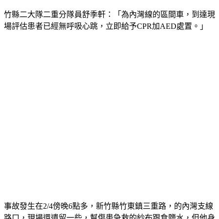
竹縣二大隊二重分隊員舒季軒：「為內灣線的區間車，到達現
場評估患者已經無呼吸心跳，立即給予CPR加AED處置。」
事故發生在2/4傍晚6點多，新竹縣竹東鎮三重路，的內灣支線
路口，現場還遺留一些，幫傷患急救的紗布跟食鹽水，但他身