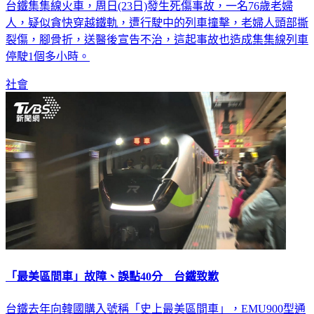
台鐵集集線火車，周日(23日)發生死傷事故，一名76歲老婦
人，疑似貪快穿越鐵軌，遭行駛中的列車撞擊，老婦人頭部撕
裂傷，腳骨折，送醫後宣告不治，這起事故也造成集集線列車
停駛1個多小時。
社會
「最美區間車」故障、誤點40分 台鐵致歉
台鐵去年向韓國購入號稱「史上最美區間車」，EMU900型通