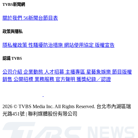
TVBS新聞網
關於我們
56新聞台節目表
政策與隱私
隱私權政策
性騷擾防治措施
網站使用協定
版權宣告
認識 TVBS
公司介紹
企業動態
人才招募
主播專區
星藝象娛樂
節目版權
銷售
公開招標
業務服務
官方聲明
獲獎紀錄／認證
2026 © TVBS Media Inc. All Rights Reserved. 台北市內湖區瑞
光路451號 | 聯利媒體股份有限公司