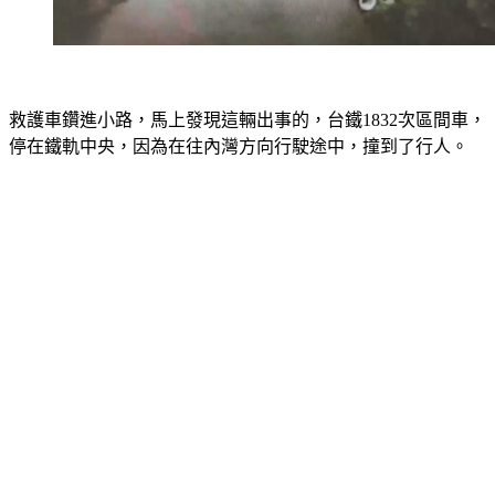
救護車鑽進小路，馬上發現這輛出事的，台鐵1832次區間車，
停在鐵軌中央，因為在往內灣方向行駛途中，撞到了行人。