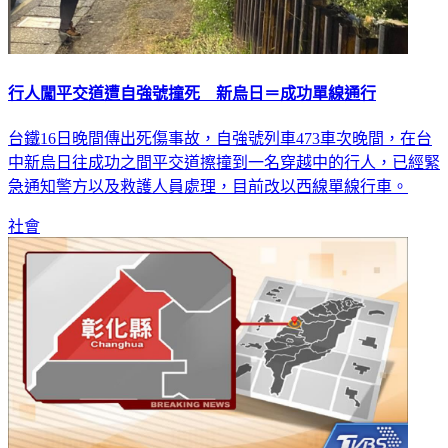
行人闖平交道遭自強號撞死 新烏日＝成功單線通行
台鐵16日晚間傳出死傷事故，自強號列車473車次晚間，在台
中新烏日往成功之間平交道擦撞到一名穿越中的行人，已經緊
急通知警方以及救護人員處理，目前改以西線單線行車。
社會