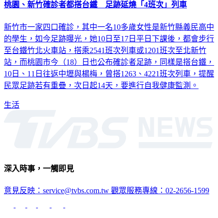
桃園、新竹確診者都搭台鐵 足跡延燒「4班次」列車
新竹市一家四口確診，其中一名10多歲女性是新竹縣義民高中
的學生，如今足跡曝光，她10日至17日平日下課後，都會步行
至台鐵竹北火車站，搭乘2541班次列車或1201班次至北新竹
站，而桃園市今（18）日也公布確診者足跡，同樣是搭台鐵，
10日、11日往返中壢與楊梅，曾搭1263、4221班次列車，提醒
民眾足跡若有重疊，次日起14天，要進行自我健康監測。
生活
深入時事，一觸即見
意見反映：service@tvbs.com.tw
觀眾服務專線：02-2656-1599