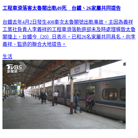
工程車滑落害太魯閣出軌49死 台鐵、26家屬共同提告
台鐵去年4月2日發生408車次太魯閣號出軌事故，主因為義祥
工業社負責人李義祥的工程車滑落軌道卻未及時處理導致太魯
閣撞上，台鐵今（20）日表示，已和26名家屬共同具名，向李
義祥、監造的聯合大地提告。
生活