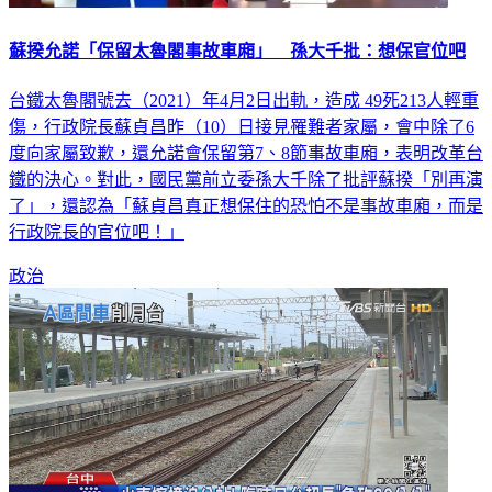
蘇揆允諾「保留太魯閣事故車廂」 孫大千批：想保官位吧
台鐵太魯閣號去（2021）年4月2日出軌，造成 49死213人輕重
傷，行政院長蘇貞昌昨（10）日接見罹難者家屬，會中除了6
度向家屬致歉，還允諾會保留第7、8節事故車廂，表明改革台
鐵的決心。對此，國民黨前立委孫大千除了批評蘇揆「別再演
了」，還認為「蘇貞昌真正想保住的恐怕不是事故車廂，而是
行政院長的官位吧！」
政治