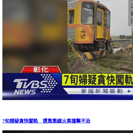
7旬婦疑貪快闖軌 遭集集線火車撞擊不治