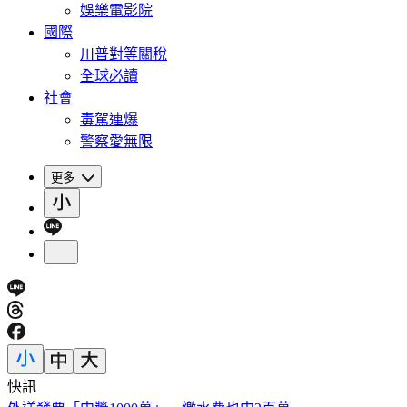
娛樂電影院
國際
川普對等關稅
全球必讀
社會
毒駕連爆
警察愛無限
更多
快訊