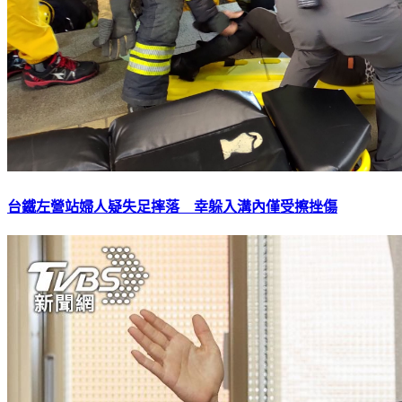
台鐵左營站婦人疑失足摔落 幸躲入溝內僅受擦挫傷