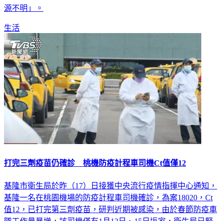
生活
打完三劑疫苗仍確診 桃機防疫計程車司機Ct值僅12
基隆市衛生局於昨（17）日接獲中央流行疫情指揮中心通知，
基隆一名在桃園機場的防疫計程車司機確診，為案18020，Ct
值12，已打完第三劑疫苗，研判近期被感染，由於春節防疫車
隊工作量暴增，該司機僅有1月13日、15日返家，衛生局已緊