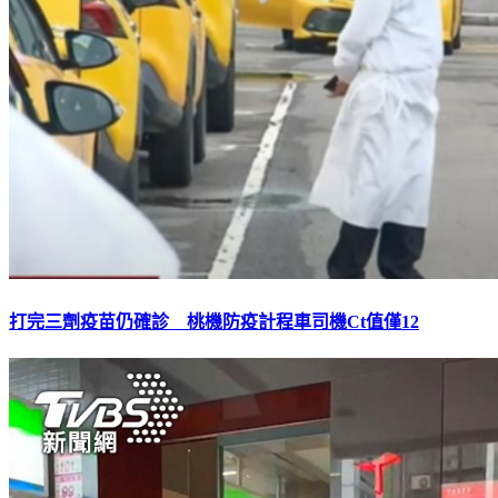
打完三劑疫苗仍確診 桃機防疫計程車司機Ct值僅12