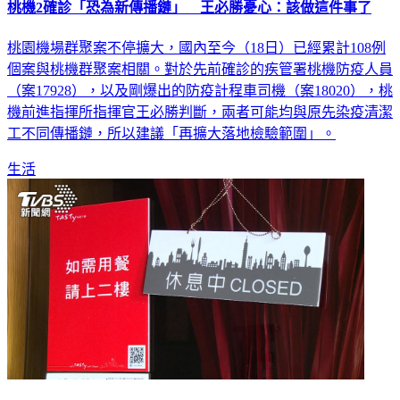
桃園機場群聚案不停擴大，國內至今（18日）已經累計108例
個案與桃機群聚案相關。對於先前確診的疾管署桃機防疫人員
（案17928），以及剛爆出的防疫計程車司機（案18020），桃
機前進指揮所指揮官王必勝判斷，兩者可能均與原先染疫清潔
工不同傳播鏈，所以建議「再擴大落地檢驗範圍」。
生活
西堤案再添1童染疫 Ct值曝光「學校停課14天」