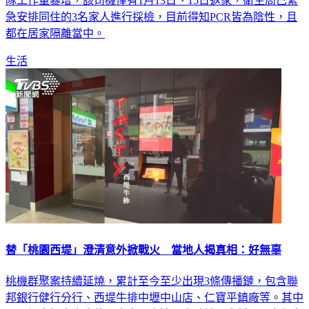
急安排同住的3名家人進行採檢，目前得知PCR皆為陰性，且
都在居家隔離當中。
生活
替「桃園西堤」澄清意外掀戰火 當地人揭真相：好無辜
桃機群聚案持續延燒，累計至今至少出現3條傳播鏈，包含聯
邦銀行健行分行、西堤牛排中壢中山店、仁寶平鎮廠等。其中
以西堤中壢中山店佔最大宗，多達27人確診。豈料，一名網友