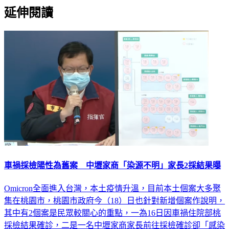
延伸閱讀
車禍採檢陽性為舊案 中壢家商「染源不明」家長2採結果曝
Omicron全面進入台灣，本土疫情升溫，目前本土個案大多聚
集在桃園市，桃園市政府今（18）日也針對新增個案作說明，
其中有2個案是民眾較關心的重點，一為16日因車禍住院部桃
採檢結果確診，二是一名中壢家商家長前往採檢確診卻「感染
源不明」。