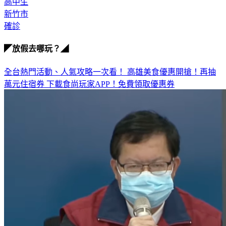
新竹市
確診
◤放假去哪玩？◢
全台熱門活動、人氣攻略一次看！
高雄美食優惠開搶！再抽
萬元住宿券
下載食尚玩家APP！免費領取優惠券