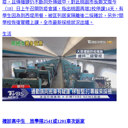
（18）日上午召開防疫會議，指出桃園再增2校停課14天，有
學生因為到西堤用餐，被匡列居家隔離後二採確診，另外7間
學校恢復實體上課，全市最新採檢狀況出爐。
生活
確診高中生 放學搭2541或1201車次返家
染疫的一家四口，其中就讀高中的女學生，上課由家人送，下