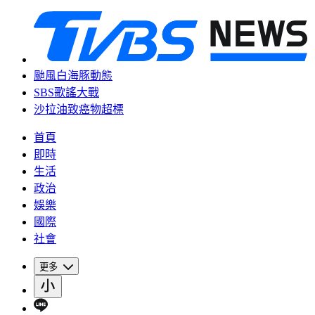
颱風白海豚動態
SBS歌謠大戰
沙拉油致癌物超標
首頁
即時
生活
政治
娛樂
國際
社會
更多