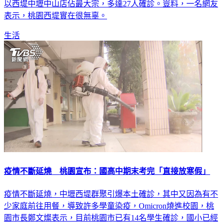
表示，桃園西堤實在很無辜。
生活
疫情不斷延燒 桃園宣布：國高中期末考完「直接放寒假」
疫情不斷延燒，中壢西堤群聚引爆本土確診，其中又因為有不
少家庭前往用餐，導致許多學童染疫，Omicron燒進校園，桃
園市長鄭文燦表示，目前桃園市已有14名學生確診，國小已經
提早一週放寒假，今（18）日再宣布，桃園市國高中今天考完