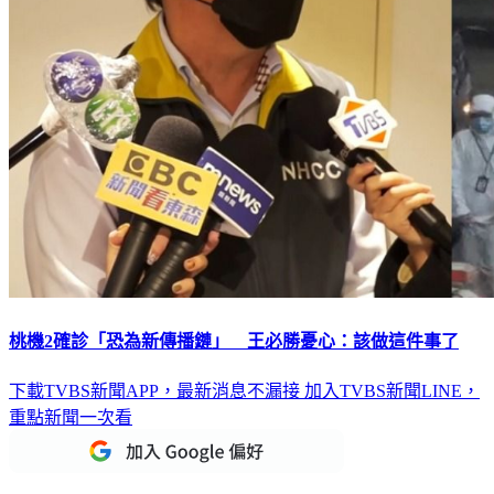
桃機2確診「恐為新傳播鏈」 王必勝憂心：該做這件事了
下載TVBS新聞APP，最新消息不漏接
加入TVBS新聞LINE，
重點新聞一次看