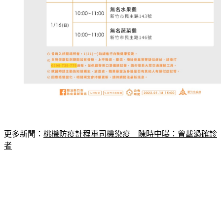
更多新聞：
桃機防疫計程車司機染疫　陳時中曝：曾載過確診
者