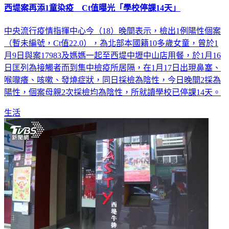
中央流行疫情指揮中心今（18）晚間表示，檢出1例陽性個案
（暫未編號，Ct值22.0），為北部本國籍10多歲女童，曾於1
月9日與案17983及媽媽一起至西堤中壢中山店用餐，於1月16
日匡列為接觸者而到集中檢疫所居隔，在1月17日出現鼻塞、
喉嚨癢、咳嗽、發燒症狀，同日採檢為陰性，今日晚間2採為
陽性，個案母親2次採檢均為陰性，所就讀學校已停課14天。
生活