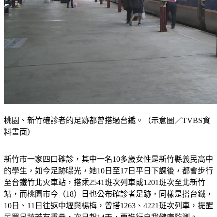
桃園、新竹確診者的足跡都曾搭過台鐵。（示意圖／TVBS資
料畫面）
新竹市一家四口確診，其中一名10多歲女性是新竹縣義民高中
的學生，如今足跡曝光，她10日至17日平日下課後，都會步行
至台鐵竹北火車站，搭乘2541班次列車或1201班次至北新竹
站，而桃園市今（18）日也公布確診者足跡，同樣是搭台鐵，
10日、11日往返中壢與楊梅，曾搭1263、4221班次列車，提醒
民眾足跡若有重疊，次日起14天，要進行自我健康監測。