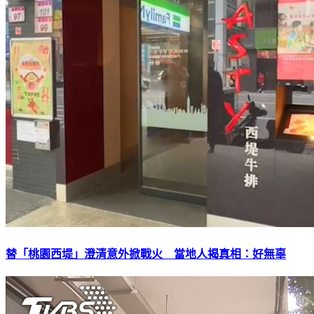
替「桃園西堤」澄清意外掀戰火 當地人揭真相：好無辜