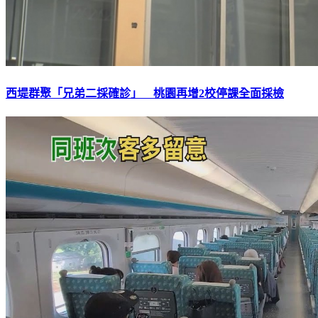
西堤群聚「兄弟二採確診」 桃園再增2校停課全面採檢