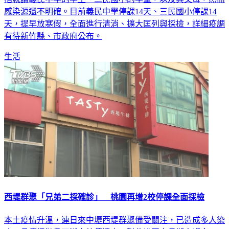
天，提早放寒假，全面進行清消、擴大匡列與採檢，詳細疫調
有待新竹縣、市政府公布。
生活
西堤群聚「兄弟二採確診」 桃園再增2校停課全面採檢
本土疫情升溫，連日來中壢西堤群聚備受關注，已造成多人染
疫，且傳播鏈仍不斷向外傳遞中。對此桃園市長鄭文燦今