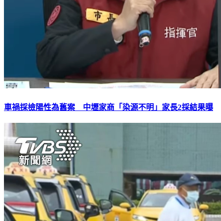
車禍採檢陽性為舊案 中壢家商「染源不明」家長2採結果曝