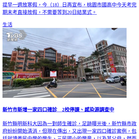
期末考直接放假，不需要等到20日結業式。
生活
新竹市新增一家四口確診 2校停課、感染源調查中
新竹縣明新科大因為一對師生確診，足跡曝光後，新竹縣市政
府紛紛開始清消，但現在傳出，又出現一家四口確診案例，包
括就讀義民中學的學生、三民國小的學童，以及其父母，然而
感染源還不明確。目前義民中學停課14天、三民國小停課14