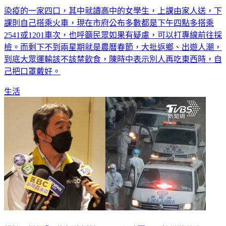
課則自己搭乘火車，現在市府公布多數都是下午四點多搭乘
2541或1201車次，也呼籲民眾如果有疑慮，可以打專線前往採
檢。而剩下不到兩星期就是農曆春節，大批返鄉、出遊人潮，
到底大眾運輸該不該禁飲食，陳時中表示別人再吃東西時，自
己把口罩戴好。
生活
桃機2確診「恐為新傳播鏈」 王必勝憂心：該做這件事了