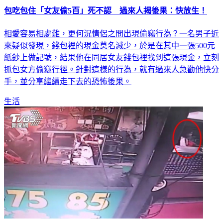
包吃包住「女友偷5百」死不認 過來人揭後果：快放生！
相愛容易相處難，更何況情侶之間出現偷竊行為？一名男子近
來疑似發現，錢包裡的現金莫名減少，於是在其中一張500元
紙鈔上做記號，結果他在同居女友錢包裡找到這張現金，立刻
抓包女方偷竊行徑。針對這樣的行為，就有過來人急勸他快分
手，並分享繼續走下去的恐怖後果。
生活