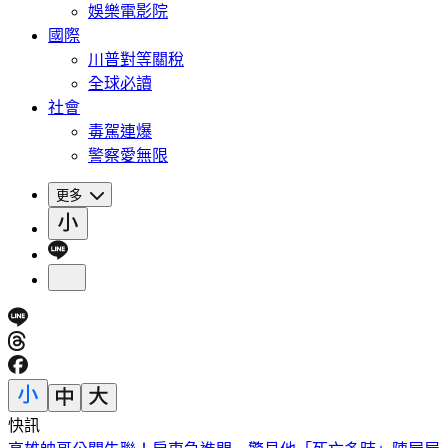
娛樂電影院
國際
川普對等關稅
全球必讀
社會
毒駕連爆
警察愛無限
更多
快訊