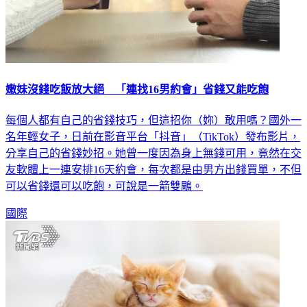
嫩妹沒錢吃飯放大絕 「連找16男約會」省錢又能吃飽
每個人都有自己的省錢技巧，但這招你（妳）敢用嗎？國外一
名年輕女子，日前在影音平台「抖音」（TikTok）發布影片，
分享自己的省錢妙招。她曾一度因為身上無錢可用，竟然在交
友軟體上一連安排16天約會，每次都是由男方出錢買單，不但
可以省錢還可以吃飽，可說是一箭雙鵰。
國際