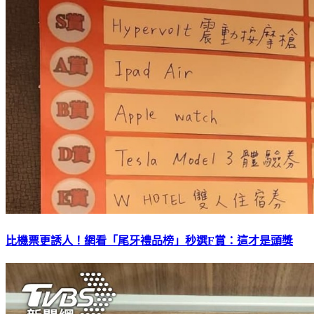
比機票更誘人！網看「尾牙禮品榜」秒選F賞：這才是頭獎