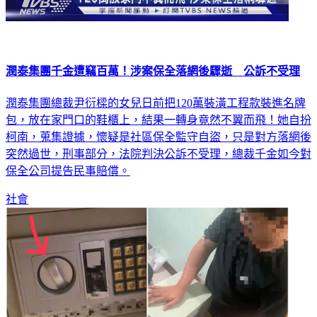
潤泰集團千金遭竊百萬！涉案保全落網後驟逝 公訴不受理
潤泰集團總裁尹衍樑的女兒日前把120萬裝潢工程款裝進名牌
包，放在家門口的鞋櫃上，結果一轉身竟然不翼而飛！她自扮
柯南，蒐集證據，懷疑是社區保全監守自盜，只是對方落網後
突然過世，刑事部分，法院判決公訴不受理，總裁千金如今對
保全公司提告民事賠償。
社會