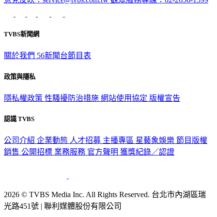
TVBS新聞網
關於我們
56新聞台節目表
政策與隱私
隱私權政策
性騷擾防治措施
網站使用協定
版權宣告
認識 TVBS
公司介紹
企業動態
人才招募
主播專區
星藝象娛樂
節目版權
銷售
公開招標
業務服務
官方聲明
獲獎紀錄／認證
2026 © TVBS Media Inc. All Rights Reserved. 台北市內湖區瑞
光路451號 | 聯利媒體股份有限公司