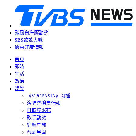
颱風白海豚動態
SBS歌謠大戰
優惠好康情報
首頁
即時
生活
政治
娛樂
《VPOPASIA》開播
演唱會搶票情報
日韓爆米花
歌手動態
綜藝星聞
戲劇星聞