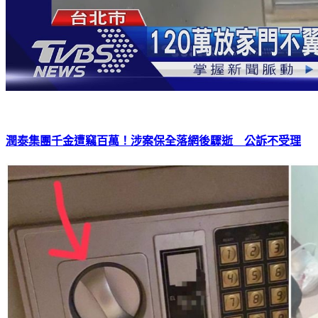
潤泰集團千金遭竊百萬！涉案保全落網後驟逝 公訴不受理