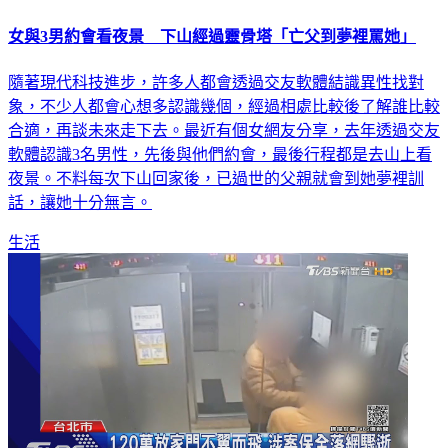
女與3男約會看夜景 下山經過靈骨塔「亡父到夢裡罵她」
隨著現代科技進步，許多人都會透過交友軟體結識異性找對
象，不少人都會心想多認識幾個，經過相處比較後了解誰比較
合適，再談未來走下去。最近有個女網友分享，去年透過交友
軟體認識3名男性，先後與他們約會，最後行程都是去山上看
夜景。不料每次下山回家後，已過世的父親就會到她夢裡訓
話，讓她十分無言。
生活