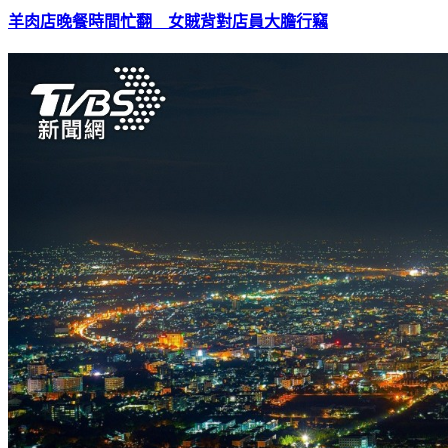
羊肉店晚餐時間忙翻 女賊背對店員大膽行竊