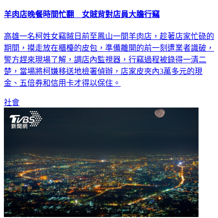
羊肉店晚餐時間忙翻 女賊背對店員大膽行竊
高雄一名柯姓女竊賊日前至鳳山一間羊肉店，趁著店家忙碌的
期間，摸走放在櫃檯的皮包，準備離開的前一刻遭業者識破，
警方趕來現場了解，調店內監視器，行竊過程被錄得一清二
楚，當場將柯嫌移送地檢署偵辦，店家皮夾內3萬多元的現
金、五倍券和信用卡才得以保住。
社會