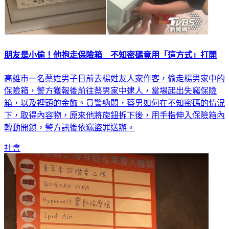
朋友是小偷！他抱走保險箱 不知密碼竟用「這方式」打開
高雄市一名蔡姓男子日前去楊姓友人家作客，偷走楊男家中的
保險箱，警方獲報後前往蔡男家中逮人，當場起出失竊保險
箱，以及裡頭的金飾。員警納悶，蔡男如何在不知密碼的情況
下，取得內容物，原來他將旋鈕拆下後，用手指伸入保險箱內
轉動開鎖，警方訊後依竊盜罪送辦。
社會