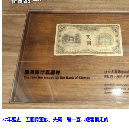
87年歷史「五圓骨董鈔」失竊 警一查…遊客摸走的