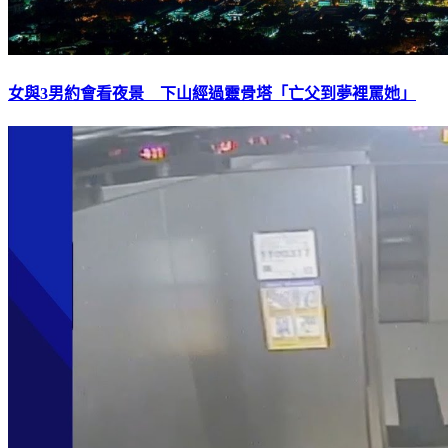
女與3男約會看夜景 下山經過靈骨塔「亡父到夢裡罵她」