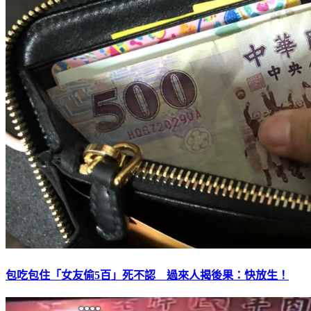
包吃包住「女友偷5百」死不認 過來人揭後果：快放生！