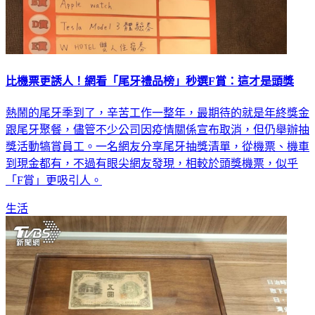
比機票更誘人！網看「尾牙禮品榜」秒選F賞：這才是頭獎
熱鬧的尾牙季到了，辛苦工作一整年，最期待的就是年終獎金
跟尾牙聚餐，儘管不少公司因疫情關係宣布取消，但仍舉辦抽
獎活動犒賞員工。一名網友分享尾牙抽獎清單，從機票、機車
到現金都有，不過有眼尖網友發現，相較於頭獎機票，似乎
「F賞」更吸引人。
生活