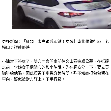
更多新聞：
「紅頭」太亮眼成關鍵！女賊赴南北雜貨行竊　老
婦肉身護鈔慘跌
小陳當下答應了，雙方才會開車前往文山區這處公墓，在抵達
之前，李姓女子還貼心的和小陳說，先在超商停一下，要去買
咖啡給他喝，因此短暫下車幾分鐘時間。殊不知她把包包留在
車內，疑似被對方盯上，下手行竊。