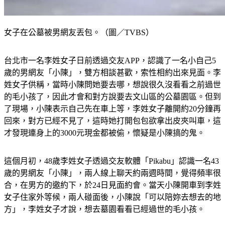
女子在公墓被男網友丟包。（圖／TVBS）
台北市一名李姓女子日前透過交友APP，認識了一名小自己5
歲的男網友「小陳」，雙方相談甚歡，索性相約出來見面。李
姓女子供稱，當時小陳問她要去哪，想說很久沒看看之前過世
的毛小孩了，因此才會和對方說要去文山區的公墓園區。但到
了現場，小陳表示自己先在車上等，李姓女子離開約20分鐘再
回來，對方已經不見了，這時她打開包包欲拿出皮夾叫車，這
才發現連身上的3000元現金都被偷，懷疑是小陳搞的鬼。
這個月初，48歲李姓女子透過交友軟體「Pikabu」認識一名43
歲的男網友「小陳」，兩人線上聊天約兩週時間，覺得頻率很
合，在男方的邀約下，於24日見面約會。當天小陳開車到李姓
女子住家外等候，兩人碰面後，小陳說「可以陪妳去想去的地
方」，李姓女子才說，想去墓園看看已經過世的毛小孩。