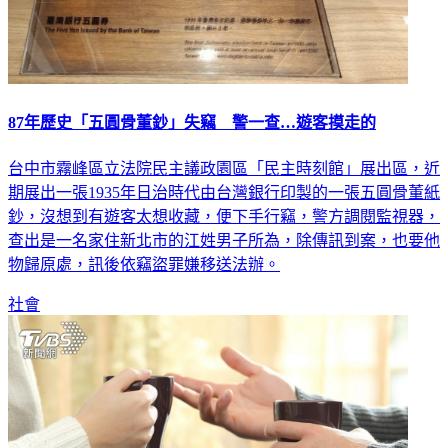
87年歷史「五圓骨董鈔」失竊 警一查…遊客摸走的
台中市霧峰區立法院民主議政園區「民主時刻館」展出區，近
期展出一張1935年日治時代由台灣銀行印製的一張五圓骨董紙
鈔，沒想到有遊客太想收藏，便下手行竊，警方調閱監視器，
查出是一名家住新北市的江姓男子所為，除傳訊到案，也要他
物歸原處，訊後依竊盜罪嫌移送法辦。
社會