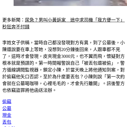
更多新聞：
尿急？男叫小黃返家　途中求司機「我方便一下」
秒狂奔不付錢
李姓女子供稱，當時自己都沒發現對方有異，到了公墓後，小
陳還說要在車上等她，沒想到20分鐘後回來，人跟車都不見
了，這時才會發現，皮夾現金3000元，也不翼而飛，懷疑對方
根本就是預謀的。第一時間報警說自己「被丟包還被偷」，警
方循線調閱監視器，鎖定小陳，於當天晚上將他通知到案，對
於偷竊他矢口否認，至於為什麼要丟包？小陳則說「第一次約
會就在公墓喝咖啡，心裡毛毛的，才會先行離開」。訊後警方
也依竊盜罪將他函送法辦。
偷竊
公墓
現金
丟包