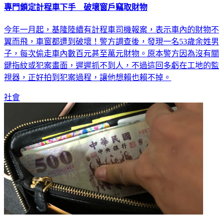
專門鎖定計程車下手 破壞窗戶竊取財物
今年一月起，基隆陸續有計程車司機報案，表示車內的財物不
翼而飛，車窗都遭到破壞！警方調查後，發現一名53歲余姓男
子，每次偷走車內數百元甚至萬元財物。原本警方因為沒有關
鍵指紋或犯案畫面，遲遲抓不到人，不過這回多虧在工地的監
視器，正好拍到犯案過程，讓他想賴也賴不掉。
社會