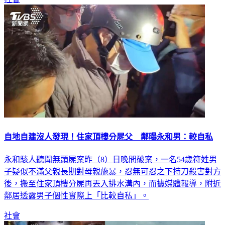
自地自建沒人發現！住家頂樓分屍父 鄰曝永和男：較自私
永和駭人聽聞無頭屍案昨（8）日晚間破案，一名54歲符姓男
子疑似不滿父親長期對母親施暴，忍無可忍之下持刀殺害對方
後，搬至住家頂樓分屍再丟入排水溝內，而據媒體報導，附近
鄰居透露男子個性實際上「比較自私」。
社會