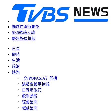
颱風白海豚動態
SBS歌謠大戰
優惠好康情報
首頁
即時
生活
政治
娛樂
《VPOPASIA》開播
演唱會搶票情報
日韓爆米花
歌手動態
綜藝星聞
戲劇星聞