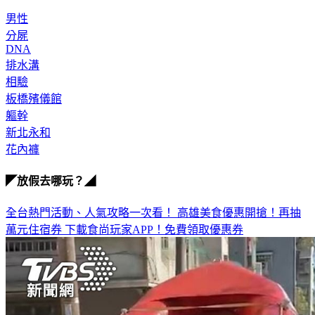
男性
分屍
DNA
排水溝
相驗
板橋殯儀館
軀幹
新北永和
花內褲
◤放假去哪玩？◢
全台熱門活動、人氣攻略一次看！
高雄美食優惠開搶！再抽
萬元住宿券
下載食尚玩家APP！免費領取優惠券