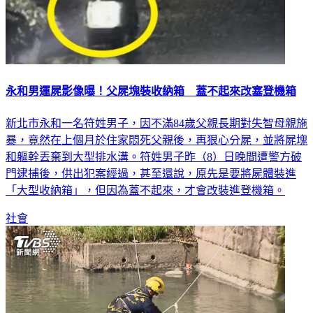
永和男運屍影像曝！父屍塊裝收納箱 蓋不起來改塞登機箱
新北市永和一名符姓男子，因不滿84歲父親長期對失智母親施
暴，竟然在上個月於住家悶死父親後，再狠心分屍，並將屍塊
和軀幹丟棄到大型排水溝。符姓男子昨（8）日晚間遭警方破
門逮捕後，供出犯案經過，甚至還說，原先是要將屍體裝進
「大型收納箱」，但因為蓋不起來，才會改裝進登機箱。
社會