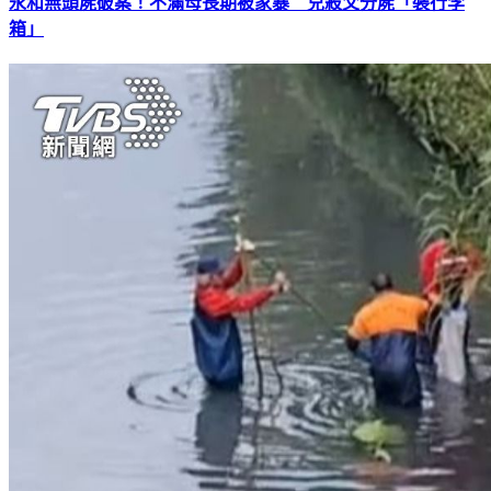
永和無頭屍破案！不滿母長期被家暴 兒殺父分屍「裝行李
箱」