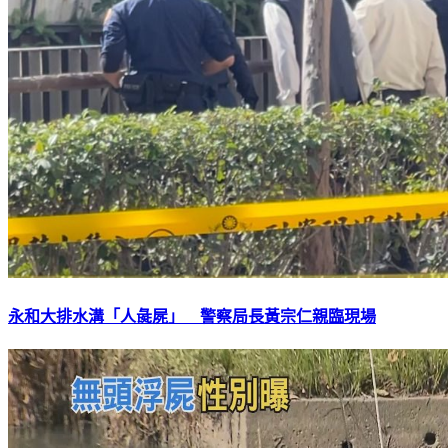
永和大排水溝「人彘屍」 警察局長黃宗仁親臨現場