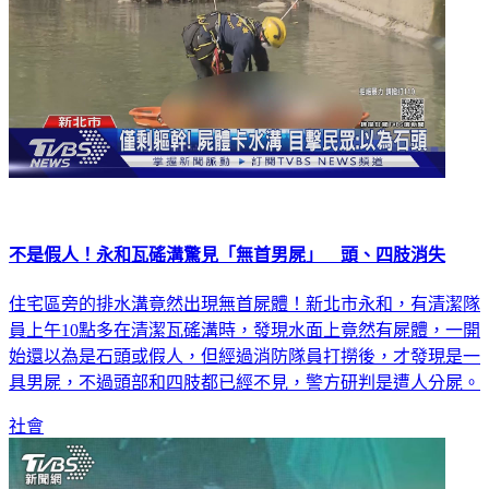
不是假人！永和瓦磘溝驚見「無首男屍」 頭、四肢消失
住宅區旁的排水溝竟然出現無首屍體！新北市永和，有清潔隊
員上午10點多在清潔瓦磘溝時，發現水面上竟然有屍體，一開
始還以為是石頭或假人，但經過消防隊員打撈後，才發現是一
具男屍，不過頭部和四肢都已經不見，警方研判是遭人分屍。
社會