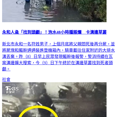
永和人彘「找到頭顱」！泡水48小時腫脹爛 卡溝邊草叢
新北市永和一名符姓男子，上個月底將父親悶死後再分屍，並
將屍塊和軀幹通通裝進登機箱內，騎車載往住家附近的大排水
溝丟棄。昨（8）日早上民眾發現軀幹後報警，警消持續在瓦
窯溝邊擴大搜索，今（9）日下午終於在溝邊草叢找到死者頭
顱。
社會