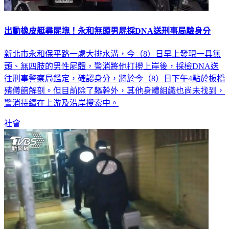
出動橡皮艇尋屍塊！永和無頭男屍採DNA送刑事局驗身分
新北市永和保平路一處大排水溝，今（8）日早上發現一具無
頭、無四肢的男性屍體，警消將他打撈上岸後，採檢DNA送
往刑事警察局鑑定，確認身分，將於今（8）日下午4點於板橋
殯儀館解剖。但目前除了軀幹外，其他身體組織也尚未找到，
警消持續在上游及沿岸搜索中。
社會