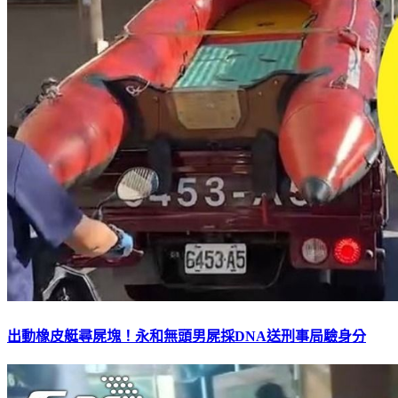
出動橡皮艇尋屍塊！永和無頭男屍採DNA送刑事局驗身分