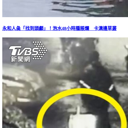
永和人彘「找到頭顱」！泡水48小時腫脹爛 卡溝邊草叢