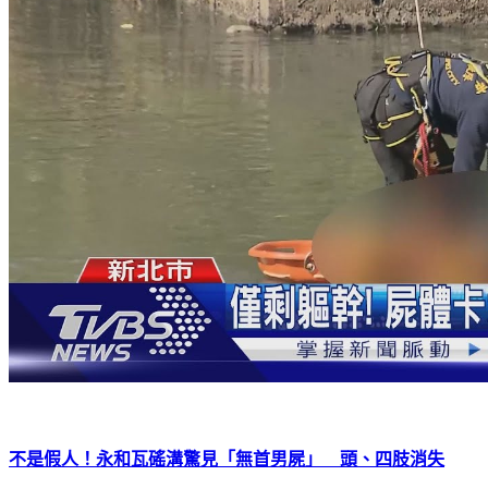
不是假人！永和瓦磘溝驚見「無首男屍」 頭、四肢消失