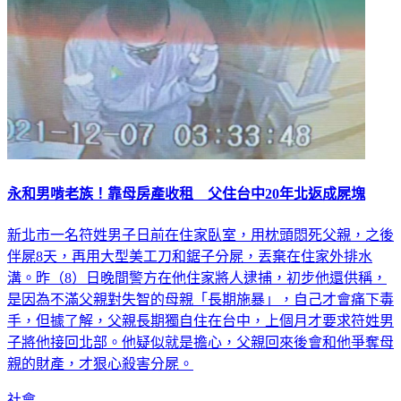
永和男啃老族！靠母房產收租 父住台中20年北返成屍塊
新北市一名符姓男子日前在住家臥室，用枕頭悶死父親，之後
伴屍8天，再用大型美工刀和鋸子分屍，丟棄在住家外排水
溝。昨（8）日晚間警方在他住家將人逮捕，初步他還供稱，
是因為不滿父親對失智的母親「長期施暴」，自己才會痛下毒
手，但據了解，父親長期獨自住在台中，上個月才要求符姓男
子將他接回北部。他疑似就是擔心，父親回來後會和他爭奪母
親的財產，才狠心殺害分屍。
社會