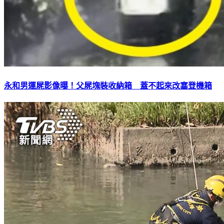
永和男運屍影像曝！父屍塊裝收納箱 蓋不起來改塞登機箱