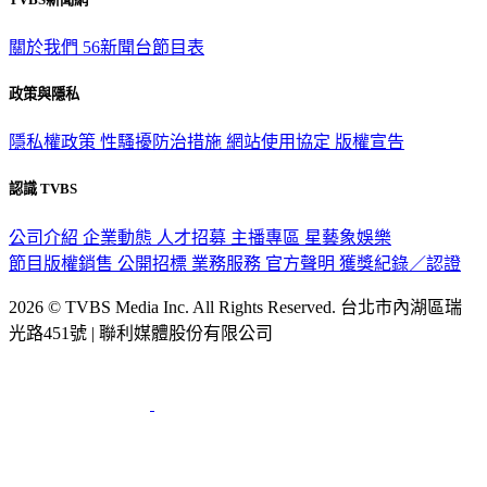
關於我們
56新聞台節目表
政策與隱私
隱私權政策
性騷擾防治措施
網站使用協定
版權宣告
認識 TVBS
公司介紹
企業動態
人才招募
主播專區
星藝象娛樂
節目版權銷售
公開招標
業務服務
官方聲明
獲獎紀錄／認證
2026 © TVBS Media Inc. All Rights Reserved. 台北市內湖區瑞
光路451號 | 聯利媒體股份有限公司