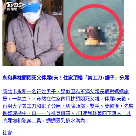
永和男枕頭悶死父伴屍8天！住家頂樓「美工刀+鋸子」分屍
新北市永和一名符姓男子，疑似因為不滿父親長期對媽媽施
暴，一氣之下，竟然在住家內用枕頭悶死父親，伴屍8天後，
再用大型美工刀和鋸子分屍，切除頭部、雙手、雙腳後，先裝
進整理櫃中，再一一放進登機箱。7日凌晨趁著四下無人，才
將屍塊和犯案工具，通通丟到排水溝內。
社會