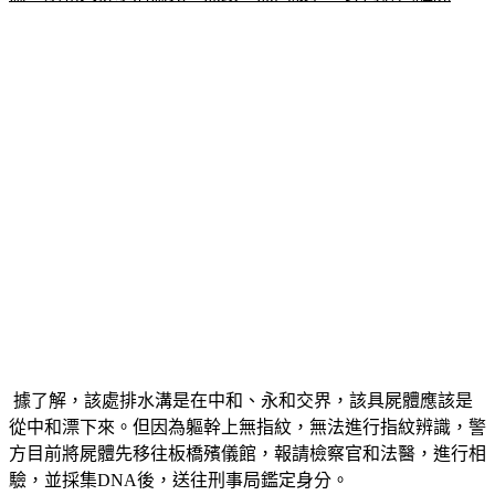
 據了解，該處排水溝是在中和、永和交界，該具屍體應該是
從中和漂下來。但因為軀幹上無指紋，無法進行指紋辨識，警
方目前將屍體先移往板橋殯儀館，報請檢察官和法醫，進行相
驗，並採集DNA後，送往刑事局鑑定身分。