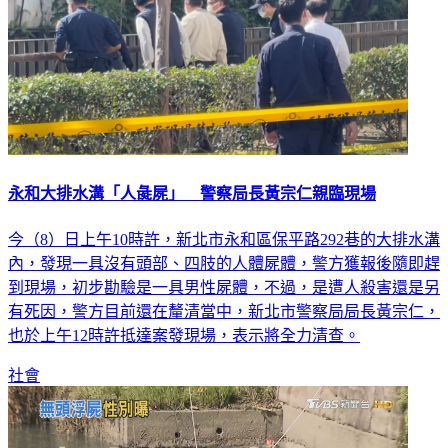
永和大排水溝「人彘屍」 警察局長黃宗仁親臨現場
今（8）日上午10時許，新北市永和區保平路292巷的大排水溝
內，發現一具沒有頭部、四肢的人體屍體，警方獲報後隨即趕
到現場，初步勘驗是一具男性屍體，不過，是遭人殺害還是另
有死因，警方目前還在釐清當中，新北市警察局局長黃宗仁，
也於上午12時許抵達案發現場，表示將全力清查。
社會