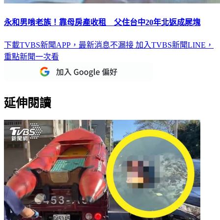
永和男啃老族！靠母房產收租 父住台中20年北返成屍塊
下載TVBS新聞APP，最新消息不漏接
加入TVBS新聞LINE，
重點新聞一次看
延伸閱讀