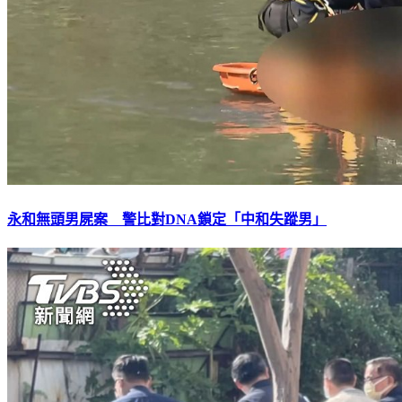
永和無頭男屍案 警比對DNA鎖定「中和失蹤男」