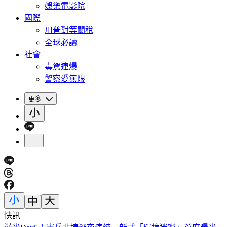
娛樂電影院
國際
川普對等關稅
全球必讀
社會
毒駕連爆
警察愛無限
更多
快訊