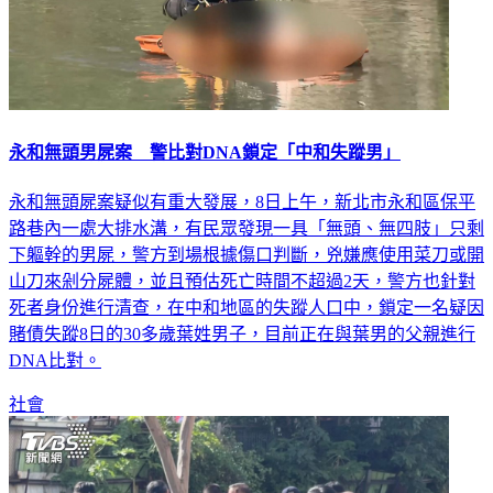
永和無頭男屍案 警比對DNA鎖定「中和失蹤男」
永和無頭屍案疑似有重大發展，8日上午，新北市永和區保平
路巷內一處大排水溝，有民眾發現一具「無頭、無四肢」只剩
下軀幹的男屍，警方到場根據傷口判斷，兇嫌應使用菜刀或開
山刀來剁分屍體，並且預估死亡時間不超過2天，警方也針對
死者身份進行清查，在中和地區的失蹤人口中，鎖定一名疑因
賭債失蹤8日的30多歲葉姓男子，目前正在與葉男的父親進行
DNA比對。
社會