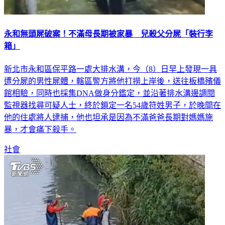
永和無頭屍破案！不滿母長期被家暴 兒殺父分屍「裝行李
箱」
新北市永和區保平路一處大排水溝，今（8）日早上發現一具
遭分屍的男性屍體，轄區警方將他打撈上岸後，送往板橋殯儀
館相驗，同時也採集DNA做身分鑑定，並沿著排水溝邊調閱
監視器找尋可疑人士，終於鎖定一名54歲符姓男子，於晚間在
他的住處將人逮捕，他也坦承是因為不滿爸爸長期對媽媽施
暴，才會痛下殺手。
社會