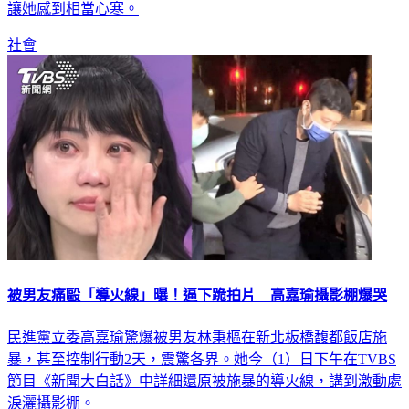
讓她感到相當心寒。
社會
被男友痛毆「導火線」曝！逼下跪拍片 高嘉瑜攝影棚爆哭
民進黨立委高嘉瑜驚爆被男友林秉樞在新北板橋馥都飯店施
暴，甚至控制行動2天，震驚各界。她今（1）日下午在TVBS
節目《新聞大白話》中詳細還原被施暴的導火線，講到激動處
淚灑攝影棚。