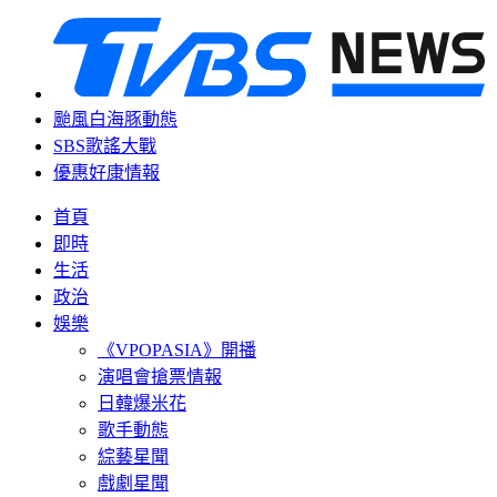
颱風白海豚動態
SBS歌謠大戰
優惠好康情報
首頁
即時
生活
政治
娛樂
《VPOPASIA》開播
演唱會搶票情報
日韓爆米花
歌手動態
綜藝星聞
戲劇星聞