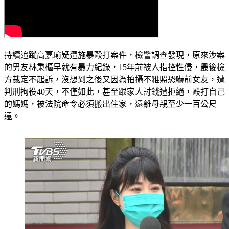
持續追蹤高嘉瑜疑遭施暴毆打案件，檢警調查發現，原來涉案
的男友林秉樞早就有暴力紀錄，15年前被人指控性侵，最後檢
方裁定不起訴，沒想到之後又因為拍攝不雅照恐嚇前女友，遭
判刑拘役40天，不僅如此，甚至跟家人討錢遭拒絕，毆打自己
的媽媽，被法院命令必須搬出住家，遠離母親至少一百公尺
遠。