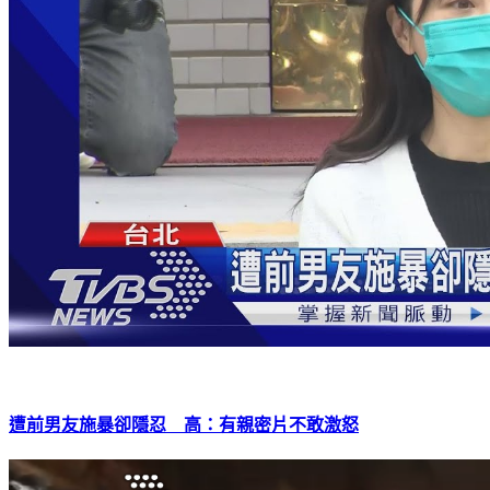
遭前男友施暴卻隱忍 高：有親密片不敢激怒