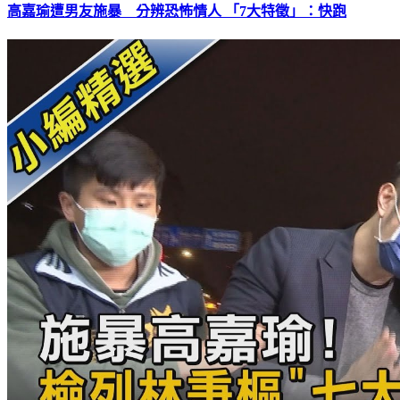
高嘉瑜遭男友施暴 分辨恐怖情人 「7大特徵」：快跑