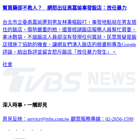
幫買藥卻不救人？ 網怒出征高嘉瑜事發飯店：放任暴力
台北市立委高嘉瑜遭到男友林秉樞毆打，事發地點就在男友居
住的飯店，傷勢嚴重的她，還曾經請飯店服務人員幫忙買要、
拿冰敷袋，不過飯店人員卻沒有發現任何異狀，民眾質疑是飯
店措施了協助的機會，讓網友們湧入飯店的臉書粉專及Google
評論，給出負評並留言怒斥飯店「放任暴力發生」。
社會
深入時事，一觸即見
意見反映：service@tvbs.com.tw
觀眾服務專線：02-2656-1599