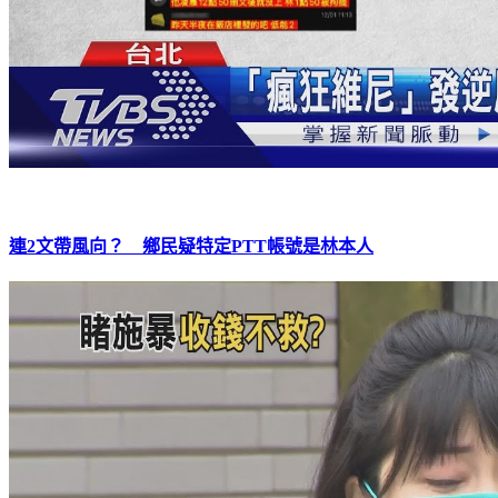
連2文帶風向？ 鄉民疑特定PTT帳號是林本人