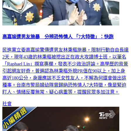
高嘉瑜遭男友施暴 分辨恐怖情人 「7大特徵」：快跑
民進黨立委高嘉瑜驚傳遭男友林秉樞施暴，限制行動自由長達
2天，現年43歲的林秉樞被挖出正在政大攻讀博士班，以筆名
「Raphael Lin」撰寫專欄，發表不少政治評論。高學歷的背景
引起網友好奇，普遍認為林秉樞外貌PR值在90以上，加上身
高近180公分，身邊應該不乏女性友人，不解為何還會做出這
種事。台南市警局婦幼隊曾歸納恐怖情人7大特徵，像是緊迫
盯人、情緒反覆無常、疑心病重等，提醒民眾多加注意。
社會