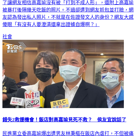
了讓網友相信高嘉瑜沒有被「打到不成人形」，還附上高嘉瑜
被暴打後隔幾天吃飯的照片。不過卻遭到網友抓包並打臉，網
友認為發出私人照片，不就是在佐證發文人的身份？網友大感
傻眼「有沒有人要澄清還拿出證據自爆啊？」
社會
錯失2救援機會！飯店對高嘉瑜見死不救？ 侯友宜說話了
民進黨立委高嘉瑜爆出遭男友林秉樞在飯店內虐打，不但被痛