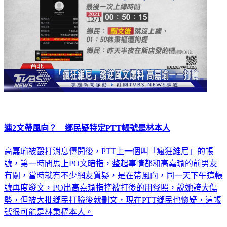
連2文帶風向？ 鄉民疑特定PTT帳號是林本人
高嘉瑜被毆打消息傳開後，PTT上一個叫「瘋狂維尼」的帳
號，第一時間馬上PO文暗指，整起事情都和高嘉瑜的前男友
有關，當時就有不少網友質疑，是在帶風向，同一天下午這帳
號再度發文，PO出高嘉瑜指控被打後的用餐照，說她誇大傷
勢，但被大批鄉民打臉後就刪文，現在PTT鄉民也懷疑，這帳
號很可能是林秉樞本人。