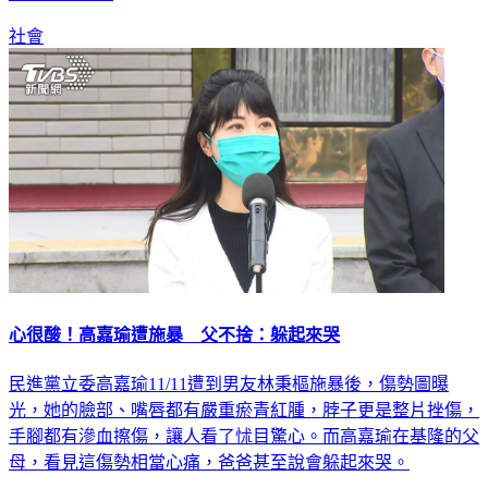
社會
心很酸！高嘉瑜遭施暴 父不捨：躲起來哭
民進黨立委高嘉瑜11/11遭到男友林秉樞施暴後，傷勢圖曝
光，她的臉部、嘴唇都有嚴重瘀青紅腫，脖子更是整片挫傷，
手腳都有滲血擦傷，讓人看了怵目驚心。而高嘉瑜在基隆的父
母，看見這傷勢相當心痛，爸爸甚至說會躲起來哭。