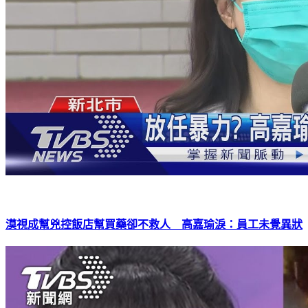
漠視成幫兇控飯店幫買藥卻不救人 高嘉瑜淚：員工未覺異狀