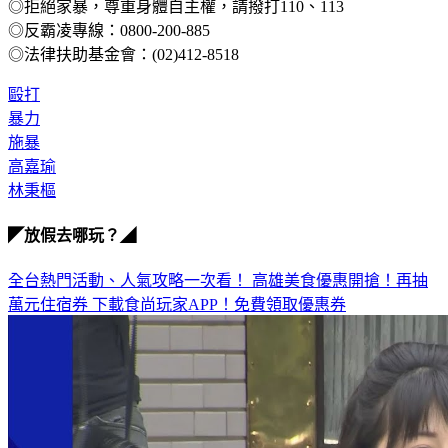
◎拒絕家暴，尊重身體自主權，請撥打110、113
◎反霸凌專線：0800-200-885
◎法律扶助基金會：(02)412-8518
毆打
暴力
施暴
高嘉瑜
林秉樞
◤放假去哪玩？◢
全台熱門活動、人氣攻略一次看！
高雄美食優惠開搶！再抽
萬元住宿券
下載食尚玩家APP！免費領取優惠券