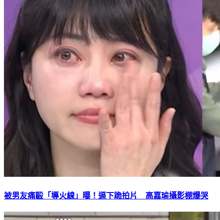
被男友痛毆「導火線」曝！逼下跪拍片 高嘉瑜攝影棚爆哭