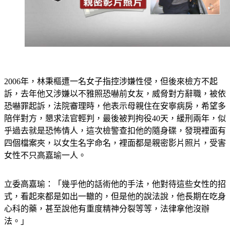
2006年，林秉樞遭一名女子指控涉嫌性侵，但後來檢方不起
訴，去年他又涉嫌以不雅照恐嚇前女友，威脅對方辭職，被依
恐嚇罪起訴，法院審理時，他表示母親住在安寧病房，希望多
陪伴對方，懇求法官輕判，最後被判拘役40天，緩刑兩年，似
乎過去就是恐怖情人，這次檢警查扣他的隨身碟，發現裡面有
四個檔案夾，以女生名字命名，裡面都是親密影片照片，受害
女性不只高嘉瑜一人。
立委高嘉瑜：「幾乎他的話術他的手法，他對待這些女性的招
式，看起來都是如出一轍的，但是他的說法說，他長期在吃身
心科的藥，甚至說他有重度精神分裂等等，法律拿他沒辦
法。」