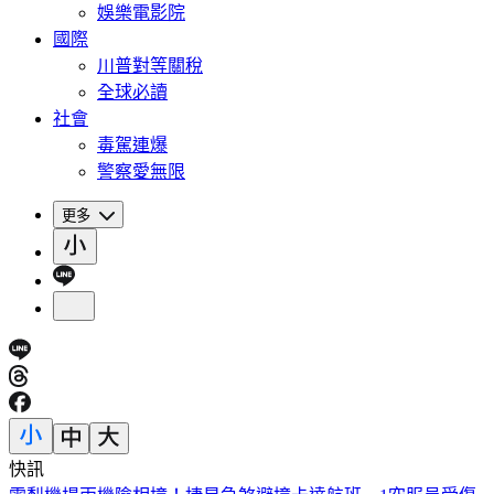
娛樂電影院
國際
川普對等關稅
全球必讀
社會
毒駕連爆
警察愛無限
更多
快訊