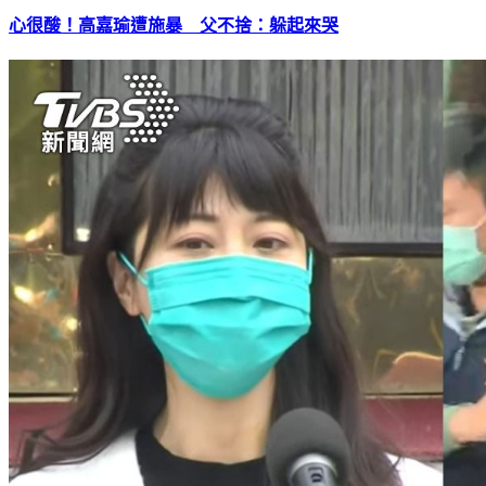
心很酸！高嘉瑜遭施暴 父不捨：躲起來哭