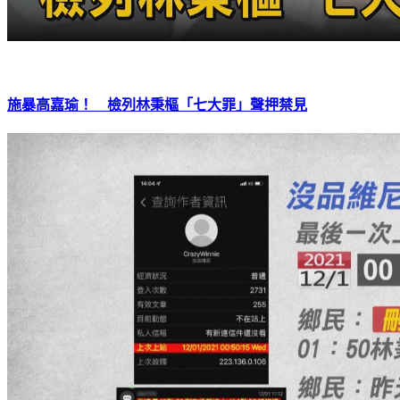
施暴高嘉瑜！ 檢列林秉樞「七大罪」聲押禁見