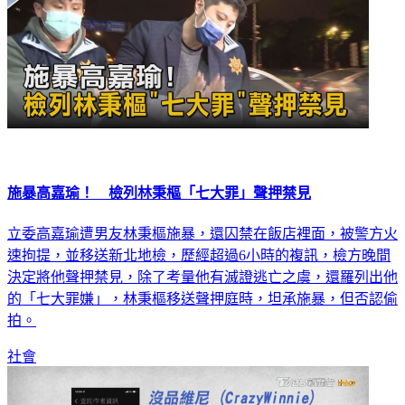
施暴高嘉瑜！ 檢列林秉樞「七大罪」聲押禁見
立委高嘉瑜遭男友林秉樞施暴，還囚禁在飯店裡面，被警方火
速拘提，並移送新北地檢，歷經超過6小時的複訊，檢方晚間
決定將他聲押禁見，除了考量他有滅證逃亡之虞，還羅列出他
的「七大罪嫌」，林秉樞移送聲押庭時，坦承施暴，但否認偷
拍。
社會