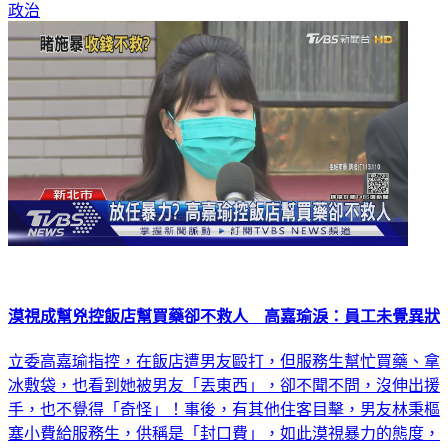
政治
漠視成幫兇控飯店幫買藥卻不救人 高嘉瑜淚：員工未覺異狀
立委高嘉瑜指控，在飯店遭男友毆打，但服務生幫忙買藥、拿
冰敷袋，也看到她被男友「丟東西」，卻不聞不問，沒伸出援
手，也不覺得「奇怪」！事後，有其他住客目擊，男友林秉樞
塞小費給服務生，供稱是「封口費」，如此漠視暴力的態度，