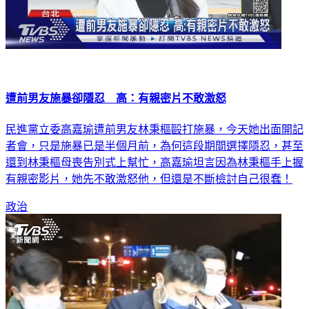
遭前男友施暴卻隱忍 高：有親密片不敢激怒
民進黨立委高嘉瑜遭前男友林秉樞毆打施暴，今天她出面開記
者會，只是施暴已是半個月前，為何這段期間選擇隱忍，甚至
還到林秉樞母喪告別式上幫忙，高嘉瑜坦言因為林秉樞手上握
有親密影片，她先不敢激怒他，但還是不斷檢討自己很蠢！
政治