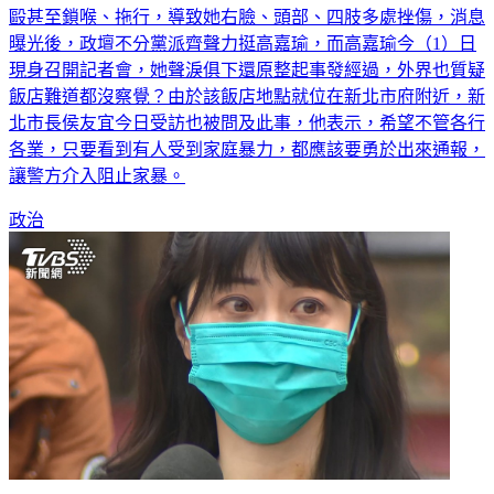
毆甚至鎖喉、拖行，導致她右臉、頭部、四肢多處挫傷，消息
曝光後，政壇不分黨派齊聲力挺高嘉瑜，而高嘉瑜今（1）日
現身召開記者會，她聲淚俱下還原整起事發經過，外界也質疑
飯店難道都沒察覺？由於該飯店地點就位在新北市府附近，新
北市長侯友宜今日受訪也被問及此事，他表示，希望不管各行
各業，只要看到有人受到家庭暴力，都應該要勇於出來通報，
讓警方介入阻止家暴。
政治