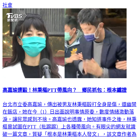
社會
高嘉瑜遭毆！林秉樞PTT帶風向？ 鄉民抓包：根本鐵證
台北市立委高嘉瑜，傳出被男友林秉樞毆打全身是傷，還幽禁
在飯店，她在今（1）日出面說明事情原委，數度情緒激動落
淚，讓民眾感到不捨。高嘉瑜也透露，她知道事件之後，林秉
樞曾試圖在PTT（批踢踢）上各種帶風向。有眼尖的網友就識
破一篇文章，質疑「根本是林秉樞本人發文」，該文章作者為