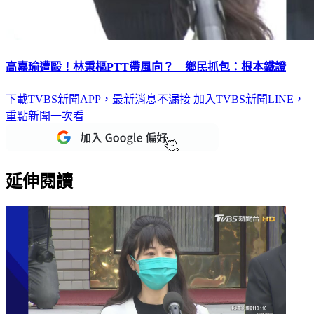
高嘉瑜遭毆！林秉樞PTT帶風向？ 鄉民抓包：根本鐵證
下載TVBS新聞APP，最新消息不漏接
加入TVBS新聞LINE，
重點新聞一次看
延伸閱讀