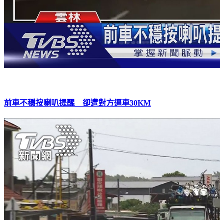
前車不穩按喇叭提醒 卻遭對方逼車30KM