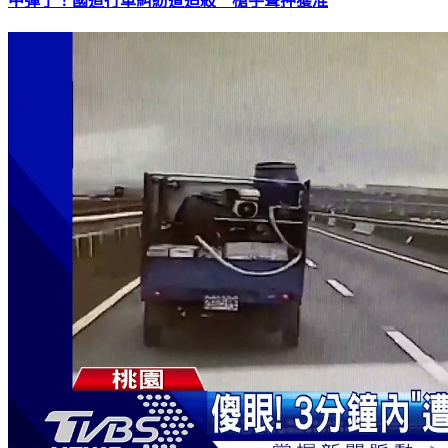
中彈了！國道行車糾紛遭追殺 槍手聲押獲准