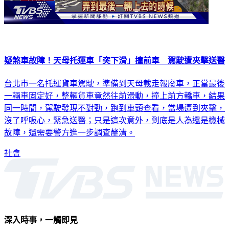
疑煞車故障！天母托運車「突下滑」撞前車 駕駛遭夾擊送醫
台北市一名托運貨車駕駛，準備到天母載走報廢車，正當最後
一輛車固定好，整輛貨車竟然往前滑動，撞上前方轎車，結果
同一時間，駕駛發現不對勁，跑到車頭查看，當場遭到夾擊，
沒了呼吸心，緊急送醫；只是這次意外，到底是人為還是機械
故障，還需要警方進一步調查釐清。
社會
深入時事，一觸即見