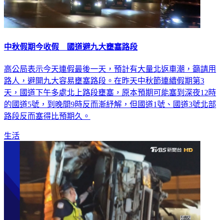
中秋假期今收假 國道避九大壅塞路段
高公局表示今天連假最後一天，預計有大量北返車潮，籲請用
路人，避開九大容易壅塞路段。在昨天中秋節連續假期第3
天，國道下午多處北上路段壅塞，原本預期可能塞到深夜12時
的國道5號，到晚間9時反而漸紓解，但國道1號、國道3號北部
路段反而塞得比預期久。
生活