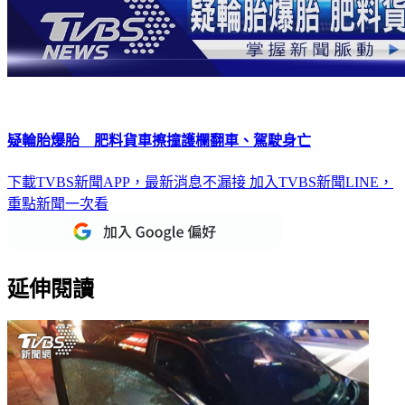
疑輪胎爆胎 肥料貨車擦撞護欄翻車、駕駛身亡
下載TVBS新聞APP，最新消息不漏接
加入TVBS新聞LINE，
重點新聞一次看
延伸閱讀