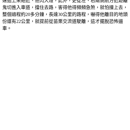
速追上來貼近、狂閃大燈，此外，更從左、右兩側前方近距離
鬼切進入車道，擋住去路，害得他得頻頻急煞，就怕撞上去，
整個過程約20多分鐘，長達30公里的路程，嚇得他離目的地頭
份還有22公里，就提前從苗栗交流道駛離，這才擺脫恐怖逼
車。