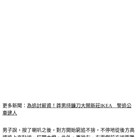
更多新聞：
為追討薪資！莽男持鐮刀大鬧新莊IKEA　警追公
車逮人
男子說，按了喇叭之後，對方開始窮追不捨，不停地從後方高