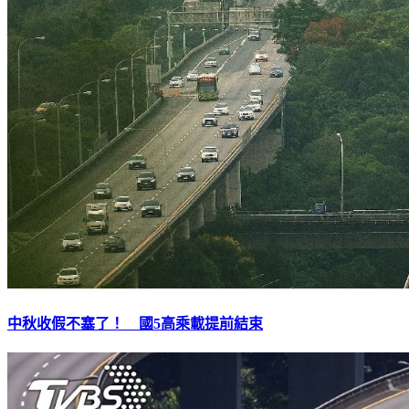
中秋收假不塞了！ 國5高乘載提前結束