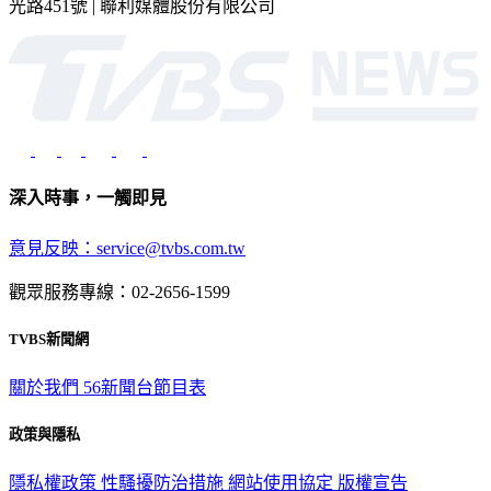
光路451號 | 聯利媒體股份有限公司
深入時事，一觸即見
意見反映：service@tvbs.com.tw
觀眾服務專線：02-2656-1599
TVBS新聞網
關於我們
56新聞台節目表
政策與隱私
隱私權政策
性騷擾防治措施
網站使用協定
版權宣告