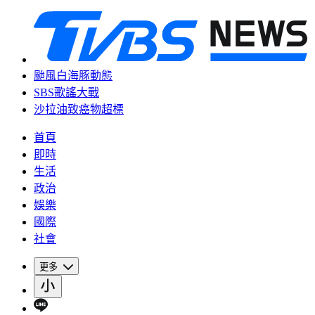
颱風白海豚動態
SBS歌謠大戰
沙拉油致癌物超標
首頁
即時
生活
政治
娛樂
國際
社會
更多