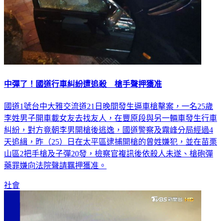
中彈了！國道行車糾紛遭追殺 槍手聲押獲准
國道1號台中大雅交流道21日晚間發生逼車槍擊案，一名25歲
李姓男子開車載女友去找友人，在豐原段與另一輛車發生行車
糾紛，對方竟朝李男開槍後逃逸，國道警察及霧峰分局經過4
天追緝，昨（25）日在太平區逮捕開槍的曾姓嫌犯，並在苗栗
山區2把手槍及子彈20發，檢察官複訊後依殺人未遂、槍砲彈
藥罪嫌向法院聲請羈押獲准。
社會