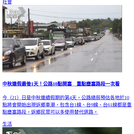
社會
中秋連假最後1天！公路10點開塞 重點壅塞路段一次看
今（21）日是中秋連續假期的第4天，公路總局預估各地於10
點將會開始出現返鄉車潮，包含台1線、台9線、台61線都是重
點壅塞路段，返鄉民眾可以多使用替代道路。
生活