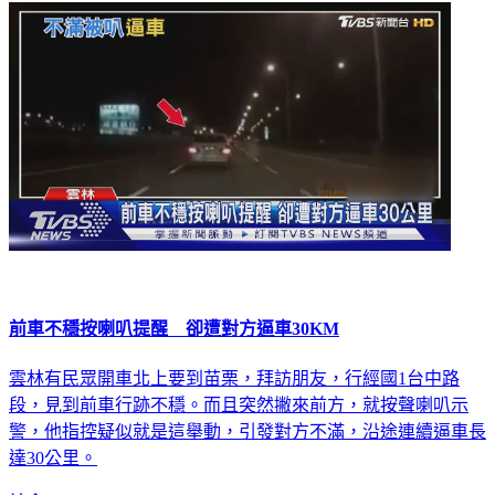
前車不穩按喇叭提醒 卻遭對方逼車30KM
雲林有民眾開車北上要到苗栗，拜訪朋友，行經國1台中路
段，見到前車行跡不穩。而且突然撇來前方，就按聲喇叭示
警，他指控疑似就是這舉動，引發對方不滿，沿途連續逼車長
達30公里。