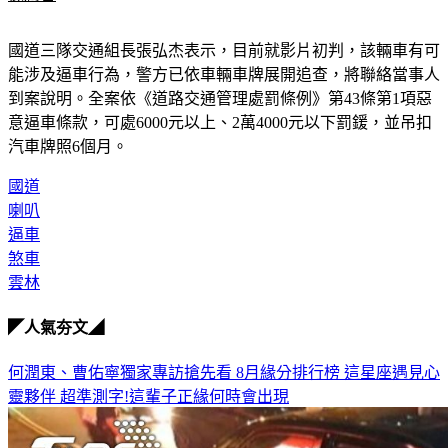
國道三隊交通組長張弘杰表示，目前就影片初判，該輛車有可
能涉及逼車行為，警方已依車輛車牌展開追查，將聯絡當事人
到案說明。全案依《道路交通管理處罰條例》第43條第1項惡
意逼車條款，可處6000元以上、2萬4000元以下罰鍰，並吊扣
汽車牌照6個月。
國道
喇叭
逼車
煞車
雲林
◤人氣夯文◢
何潤東、曹佑寧獨家專訪搶先看
8月緣分排行榜 這星座遇見心
靈夥伴
超準測字!這輩子正緣何時會出現