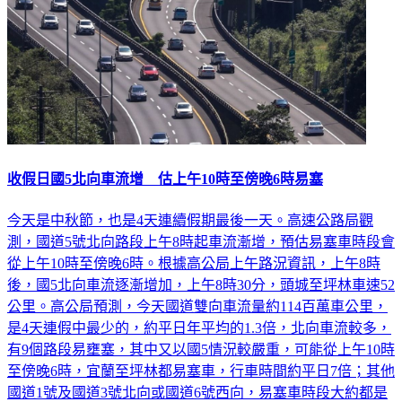
收假日國5北向車流增 估上午10時至傍晚6時易塞
今天是中秋節，也是4天連續假期最後一天。高速公路局觀
測，國道5號北向路段上午8時起車流漸增，預估易塞車時段會
從上午10時至傍晚6時。根據高公局上午路況資訊，上午8時
後，國5北向車流逐漸增加，上午8時30分，頭城至坪林車速52
公里。高公局預測，今天國道雙向車流量約114百萬車公里，
是4天連假中最少的，約平日年平均的1.3倍，北向車流較多，
有9個路段易壅塞，其中又以國5情況較嚴重，可能從上午10時
至傍晚6時，宜蘭至坪林都易塞車，行車時間約平日7倍；其他
國道1號及國道3號北向或國道6號西向，易塞車時段大約都是