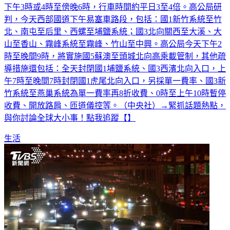
下午3時或4時至傍晚6時，行車時間約平日3至4倍。高公局研
判，今天西部國道下午易塞車路段，包括：國1新竹系統至竹
北、南屯至后里、西螺至埔鹽系統；國3北向關西至大溪、大
山至香山、霧峰系統至霧峰、竹山至中興。高公局今天下午2
時至晚間9時，將實施國5蘇澳至頭城北向高乘載管制，其他疏
導措施還包括：全天封閉國1埔鹽系統、國3西濱北向入口，上
午7時至晚間7時封閉國1虎尾北向入口，另採單一費率、國3新
竹系統至燕巢系統為單一費率再8折收費、0時至上午10時暫停
收費、開放路肩、匝道儀控等。（中央社）→緊抓話題熱點，
與你討論全球大小事！點我追蹤【】
生活