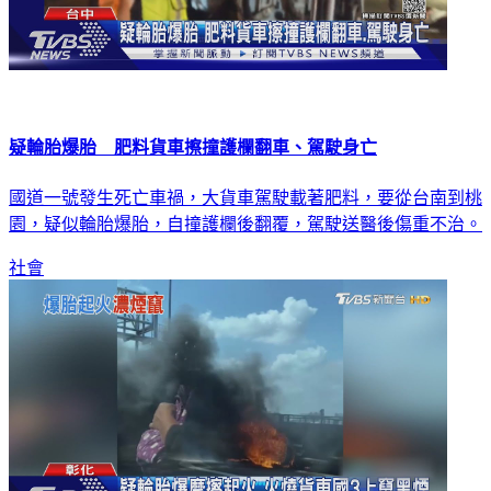
疑輪胎爆胎 肥料貨車擦撞護欄翻車、駕駛身亡
國道一號發生死亡車禍，大貨車駕駛載著肥料，要從台南到桃
園，疑似輪胎爆胎，自撞護欄後翻覆，駕駛送醫後傷重不治。
社會