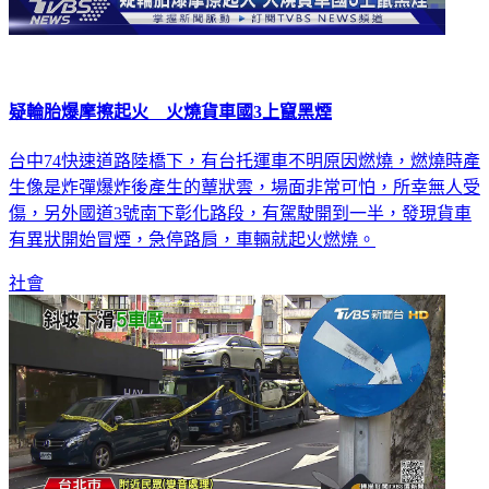
疑輪胎爆摩擦起火 火燒貨車國3上竄黑煙
台中74快速道路陸橋下，有台托運車不明原因燃燒，燃燒時產
生像是炸彈爆炸後產生的蕈狀雲，場面非常可怕，所幸無人受
傷，另外國道3號南下彰化路段，有駕駛開到一半，發現貨車
有異狀開始冒煙，急停路肩，車輛就起火燃燒。
社會