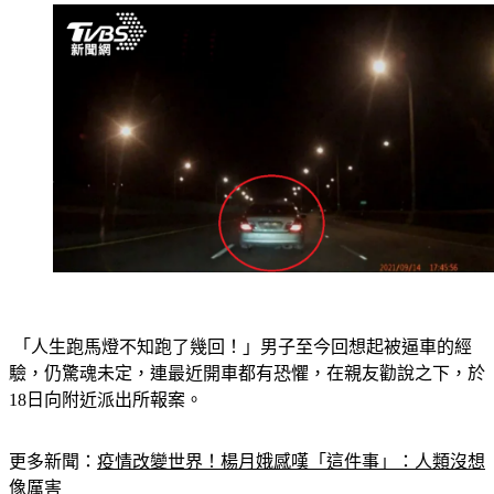
 「人生跑馬燈不知跑了幾回！」男子至今回想起被逼車的經
驗，仍驚魂未定，連最近開車都有恐懼，在親友勸說之下，於
18日向附近派出所報案。
更多新聞：
疫情改變世界！楊月娥感嘆「這件事」：人類沒想
像厲害