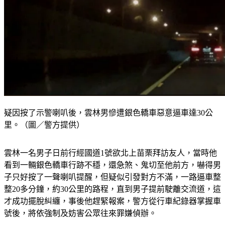
疑因按了示警喇叭後，雲林男慘遭銀色轎車惡意逼車達30公
里。（圖／警方提供）
雲林一名男子日前行經國道1號欲北上苗栗拜訪友人，當時他
看到一輛銀色轎車行跡不穩，還急煞、鬼切至他前方，嚇得男
子只好按了一聲喇叭提醒，但疑似引發對方不滿，一路逼車整
整20多分鐘，約30公里的路程，直到男子提前駛離交流道，這
才成功擺脫糾纏，事後他趕緊報案，警方從行車紀錄器掌握車
號後，將依強制及妨害公眾往來罪嫌偵辦。