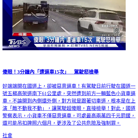
傻眼！3分鐘內「遭逼車15次」 駕駛怒檢舉
好端端開在國道上，卻被惡意逼車！有駕駛日前行駛在國道一
號五楊高架道南下61公里處，突然遭到前方一輛藍色小貨車逼
車，不論開到內側還外側，對方就是跟著切車道，根本是在上
演「敵不動我不動」，讓駕駛超傻眼，直接檢舉！對此，國道
警察表示，小貨車不僅惡意逼車，可處最高兩萬四千元罰鍰，
還可能吊扣牌照六個月，更涉及了公共危險及強制罪。
社會