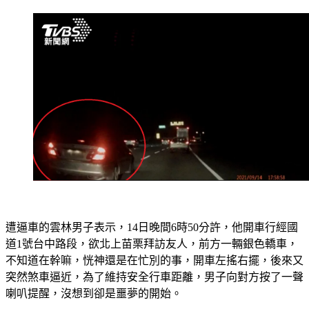
遭逼車的雲林男子表示，14日晚間6時50分許，他開車行經國
道1號台中路段，欲北上苗栗拜訪友人，前方一輛銀色轎車，
不知道在幹嘛，恍神還是在忙別的事，開車左搖右擺，後來又
突然煞車逼近，為了維持安全行車距離，男子向對方按了一聲
喇叭提醒，沒想到卻是噩夢的開始。