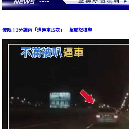
傻眼！3分鐘內「遭逼車15次」 駕駛怒檢舉