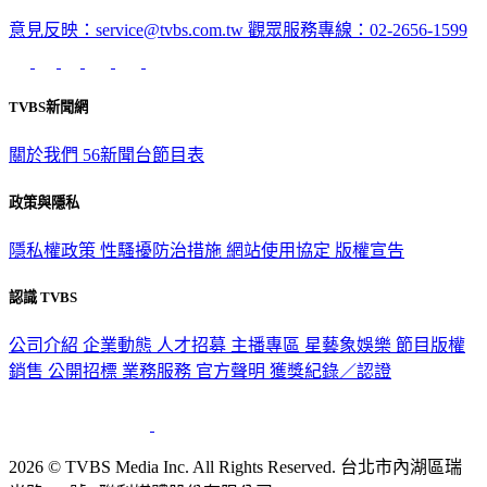
意見反映：service@tvbs.com.tw
觀眾服務專線：02-2656-1599
TVBS新聞網
關於我們
56新聞台節目表
政策與隱私
隱私權政策
性騷擾防治措施
網站使用協定
版權宣告
認識 TVBS
公司介紹
企業動態
人才招募
主播專區
星藝象娛樂
節目版權
銷售
公開招標
業務服務
官方聲明
獲獎紀錄／認證
2026 © TVBS Media Inc. All Rights Reserved. 台北市內湖區瑞