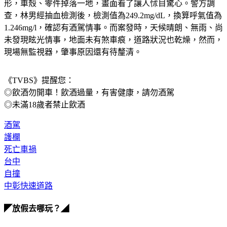
形，車殼、零件掉落一地，畫面看了讓人怵目驚心。警方調
查，林男經抽血檢測後，檢測值為249.2mg/dL，換算呼氣值為
1.246mg/l，確認有酒駕情事。而案發時，天候晴朗、無雨、尚
未發現眩光情事，地面未有煞車痕，道路狀況也乾燥，然而，
現場無監視器，肇事原因還有待釐清。
《TVBS》提醒您：
◎飲酒勿開車！飲酒過量，有害健康，請勿酒駕
◎未滿18歲者禁止飲酒
酒駕
護欄
死亡車禍
台中
自撞
中彰快速道路
◤放假去哪玩？◢