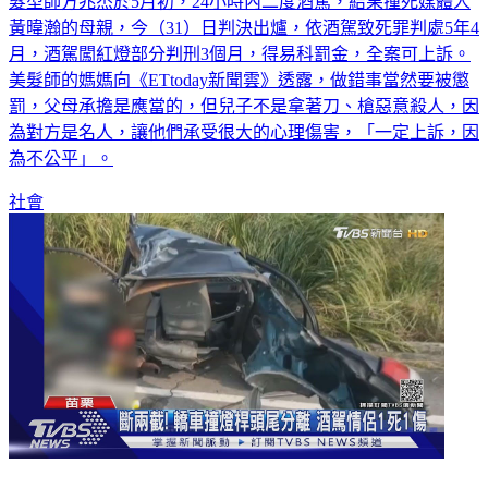
髮型師方兆杰於5月初，24小時內二度酒駕，結果撞死媒體人
黃暐瀚的母親，今（31）日判決出爐，依酒駕致死罪判處5年4
月，酒駕闖紅燈部分判刑3個月，得易科罰金，全案可上訴。
美髮師的媽媽向《ETtoday新聞雲》透露，做錯事當然要被懲
罰，父母承擔是應當的，但兒子不是拿著刀、槍惡意殺人，因
為對方是名人，讓他們承受很大的心理傷害，「一定上訴，因
為不公平」。
社會