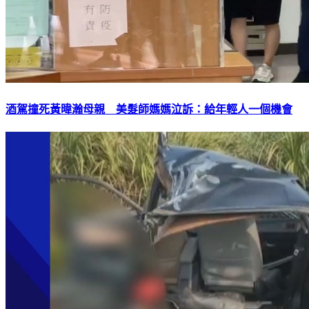
酒駕撞死黃暐瀚母親 美髮師媽媽泣訴：給年輕人一個機會