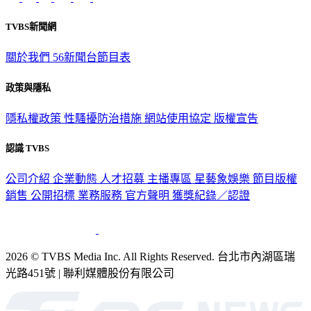
TVBS新聞網
關於我們
56新聞台節目表
政策與隱私
隱私權政策
性騷擾防治措施
網站使用協定
版權宣告
認識 TVBS
公司介紹
企業動態
人才招募
主播專區
星藝象娛樂
節目版權
銷售
公開招標
業務服務
官方聲明
獲獎紀錄／認證
2026 © TVBS Media Inc. All Rights Reserved. 台北市內湖區瑞
光路451號 | 聯利媒體股份有限公司