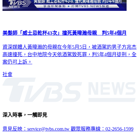
美髮師「威士忌乾杯43次」撞死黃暐瀚母親 判5年4個月
資深媒體人黃暐瀚的母親在今年5月5日，被酒駕的男子方兆杰
高速撞死，台中地院今天依酒駕致死罪，判5年4個月徒刑，全
案仍可上訴。
社會
深入時事，一觸即見
意見反映：service@tvbs.com.tw
觀眾服務專線：02-2656-1599