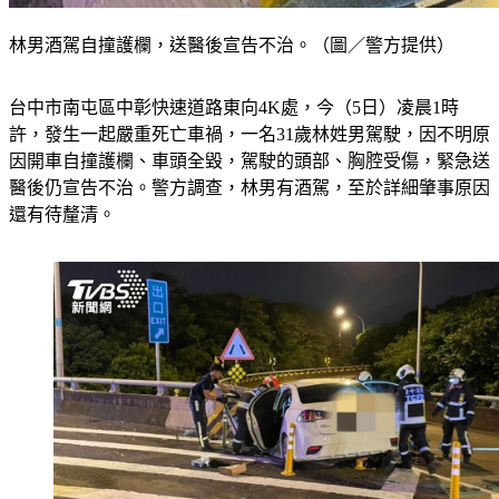
林男酒駕自撞護欄，送醫後宣告不治。（圖／警方提供）
台中市南屯區中彰快速道路東向4K處，今（5日）凌晨1時
許，發生一起嚴重死亡車禍，一名31歲林姓男駕駛，因不明原
因開車自撞護欄、車頭全毀，駕駛的頭部、胸腔受傷，緊急送
醫後仍宣告不治。警方調查，林男有酒駕，至於詳細肇事原因
還有待釐清。