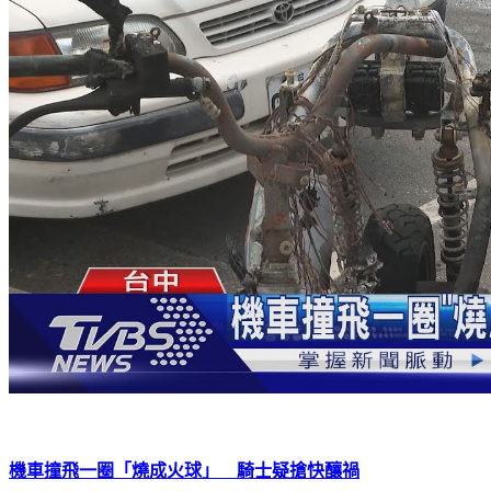
機車撞飛一圈「燒成火球」 騎士疑搶快釀禍