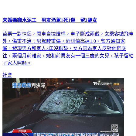
未婚媽戀水泥工 男友酒駕1死1傷 留3歲女
苗栗一對情侶，開車自撞燈桿，車子斷成兩截，女乘客拋飛車
外，傷重不治；男駕駛重傷，酒測值高達1.0。警方通知家
屬，發現男方和家人3年沒聯繫，女方因為家人反對他們交
往，兩個月前離家，她和前男友有一個三歲的女兒，孩子留給
了家人照顧。
社會