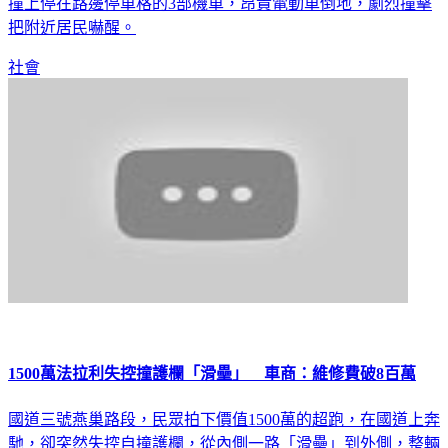
撞上停在路邊停車格的3部機車，昂貴電動車倒地，劇烈撞擊
把附近居民嚇醒。
社會
1500萬法拉利失控撞護欄「滑壘」 車商：維修費破8百萬
國道三號燕巢路段，民眾拍下價值1500萬的超跑，在國道上奔
馳，卻突然失控自撞護欄，從內側一路「滑壘」到外側，整輛