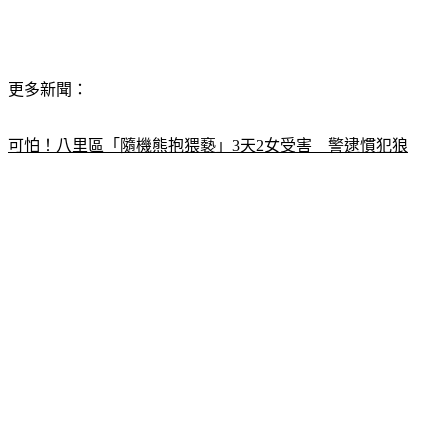
更多新聞：
可怕！八里區「隨機熊抱猥褻」3天2女受害　警逮慣犯狼