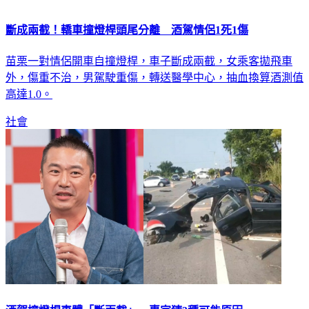
斷成兩截！轎車撞燈桿頭尾分離 酒駕情侶1死1傷
苗栗一對情侶開車自撞燈桿，車子斷成兩截，女乘客拋飛車
外，傷重不治，男駕駛重傷，轉送醫學中心，抽血換算酒測值
高達1.0。
社會