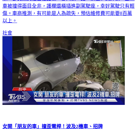
車被撞得面目全非，護欄還橫插進副駕駛座，幸好駕駛只有輕
傷。車商推測，有可能是人為疏失，預估維修費可能要8百萬
以上。
社會
女開「朋友的車」撞歪電桿！波及2機車、招牌