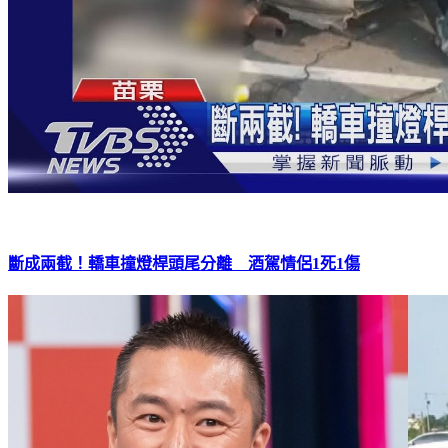
斷成兩截！轎車撞燈桿頭尾分離 酒駕情侶1死1傷