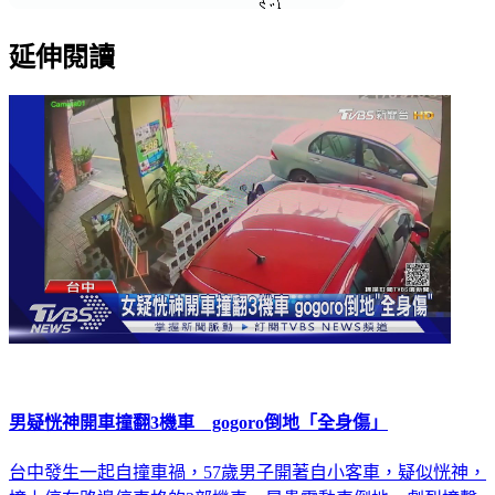
延伸閱讀
男疑恍神開車撞翻3機車 gogoro倒地「全身傷」
台中發生一起自撞車禍，57歲男子開著自小客車，疑似恍神，