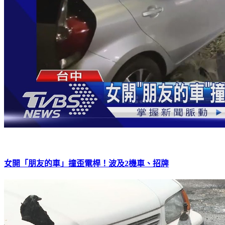
女開「朋友的車」撞歪電桿！波及2機車、招牌