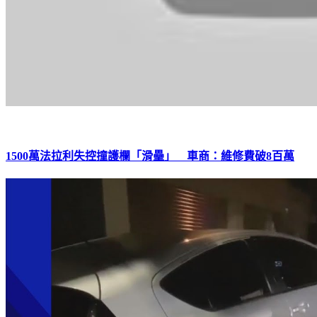
1500萬法拉利失控撞護欄「滑壘」 車商：維修費破8百萬