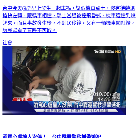
台中今天(9/7)早上發生一起車禍，疑似機車騎士，沒有待轉還
搶快左轉，跟轎車相撞，騎士當場被撞飛昏迷，機車還撞到燒
起來，而且事故發生後，不到10秒鐘，又有一輛機車闖紅燈，
讓民眾看了直呼不可取。
社會
酒駕心虛撞人沒停！ 台中霹靂警秒抓肇逃犯