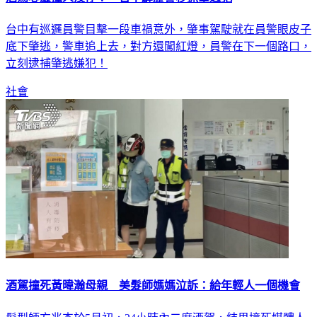
台中有巡邏員警目擊一段車禍意外，肇事駕駛就在員警眼皮子
底下肇逃，警車追上去，對方還闖紅燈，員警在下一個路口，
立刻逮捕肇逃嫌犯！
社會
酒駕撞死黃暐瀚母親 美髮師媽媽泣訴：給年輕人一個機會