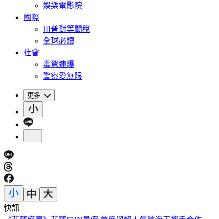
娛樂電影院
國際
川普對等關稅
全球必讀
社會
毒駕連爆
警察愛無限
更多
快訊