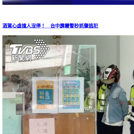
酒駕心虛撞人沒停！ 台中霹靂警秒抓肇逃犯