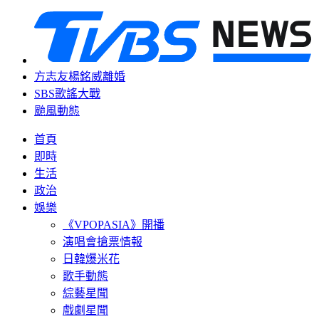
方志友楊銘威離婚
SBS歌謠大戰
颱風動態
首頁
即時
生活
政治
娛樂
《VPOPASIA》開播
演唱會搶票情報
日韓爆米花
歌手動態
綜藝星聞
戲劇星聞