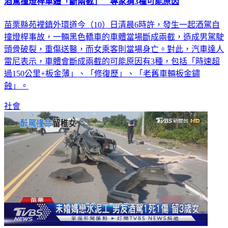
酒駕撞燈桿車體「斷兩截」 專家猜3種可能原因
苗栗縣苑裡鎮外環道今（10）日清晨6時許，發生一起酒駕自
撞燈桿事故，一輛黑色轎車的車體當場斷成兩截，造成男駕駛
頭骨破裂，重傷送醫，而女乘客則當場身亡。對此，汽車達人
雷尼表示，車體會斷成兩截的可能原因有3種，包括「時速超
過150公里+板金薄」、「修復歷」、「老舊車輛板金鏽
蝕」。
社會