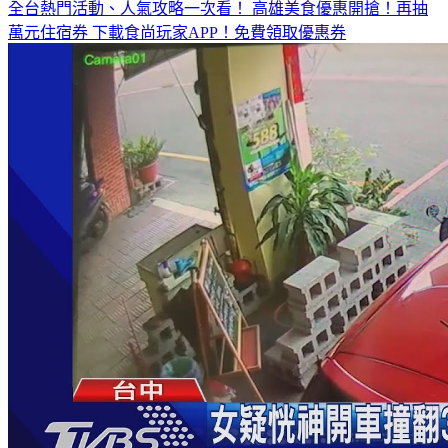
全台熱門活動、人氣攻略一次看！
高雄美食優惠開搶！再抽
萬元住宿券
下載食尚玩家APP！免費領取優惠券