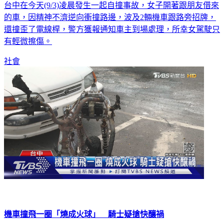
台中在今天(9/3)凌晨發生一起自撞事故，女子開著跟朋友借來
的車，因精神不濟逆向衝撞路邊，波及2輛機車跟路旁招牌，
還撞歪了電線桿，警方獲報通知車主到場處理，所幸女駕駛只
有輕微擦傷。
社會
機車撞飛一圈「燒成火球」 騎士疑搶快釀禍