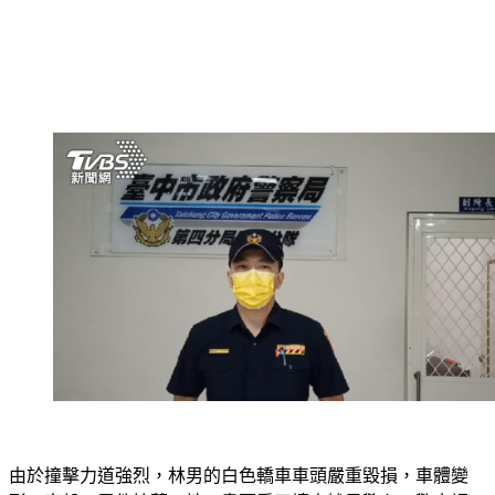
由於撞擊力道強烈，林男的白色轎車車頭嚴重毀損，車體變