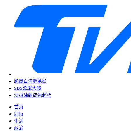
颱風白海豚動態
SBS歌謠大戰
沙拉油致癌物超標
首頁
即時
生活
政治