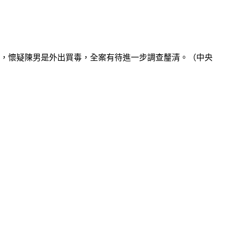
疑，懷疑陳男是外出買毒，全案有待進一步調查釐清。（中央