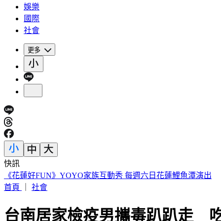
娛樂
國際
社會
更多
快訊
穿UNIQLO AIRism發現不涼了？網見「1關鍵」驚呆
首頁
｜
社會
台南居家檢疫男攜毒趴趴走 吃