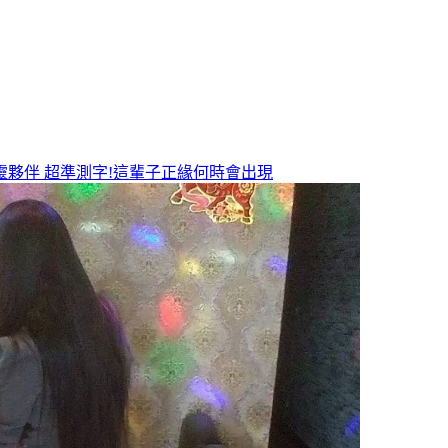
靈夥伴
超準測字!這輩子正緣何時會出現