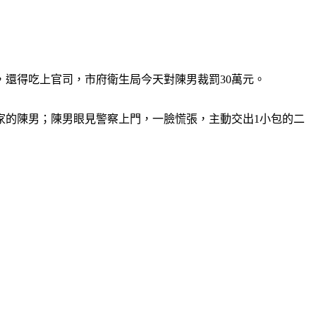
，還得吃上官司，市府衛生局今天對陳男裁罰30萬元。
家的陳男；陳男眼見警察上門，一臉慌張，主動交出1小包的二