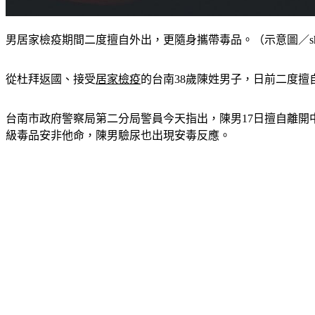
男居家檢疫期間二度擅自外出，更隨身攜帶毒品。（示意圖／shutte
從杜拜返國、接受
居家檢疫
的台南38歲陳姓男子，日前二度
台南市政府警察局第二分局警員今天指出，陳男17日擅自離開
級毒品安非他命，陳男驗尿也出現安毒反應。