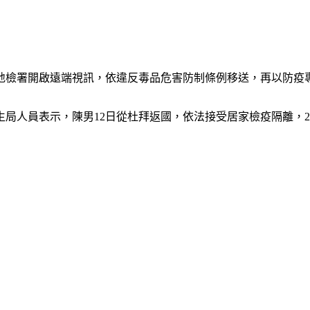
地檢署開啟遠端視訊，依違反毒品危害防制條例移送，再以防疫
局人員表示，陳男12日從杜拜返國，依法接受居家檢疫隔離，27