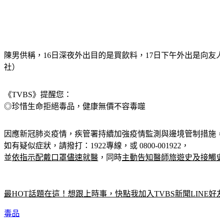
陳男供稱，16日深夜外出目的是買飲料，17日下午外出是向
社）
《TVBS》提醒您：
◎珍惜生命拒絕毒品，健康無價不容毒噬
因應新冠肺炎疫情，疾管署持續加強疫情監測與邊境管制措施
如有疑似症狀，請撥打：1922專線，或 0800-001922，
並
依指示配戴口罩儘速就醫
，同時
主動告知醫師旅遊史及接觸
最HOT話題在這！想跟上時事，快點我加入TVBS新聞LINE好
毒品