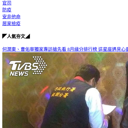
官司
防疫
安非他命
居家檢疫
◤人氣夯文◢
何潤東、曹佑寧獨家專訪搶先看
8月緣分排行榜 這星座遇見心