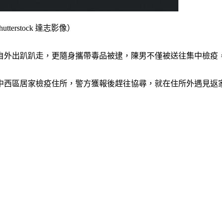
rstock 達志影像）
擅自外出趴趴走，更隨身攜帶毒品被逮，陳男不僅被送往集中檢疫
中西區居家檢疫住所，警方獲報後趕往協尋，就在住所外遇見返