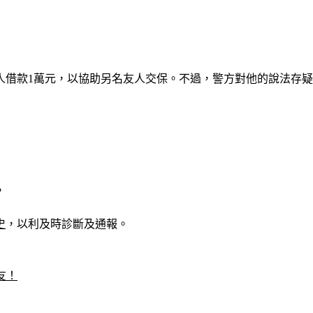
友人借款1萬元，以協助另名友人交保。不過，警方對他的說法存
，
史
，以利及時診斷及通報。
友！