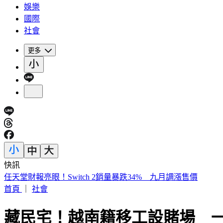
娛樂
國際
社會
更多
快訊
《夏日活動》航海王首度降臨花蓮鯉魚潭FUN暑假活動
首頁
｜
社會
藏民宅！越南籍移工設賭場 