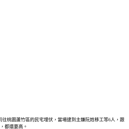
前往桃園蘆竹區的民宅埋伏，當場逮到主嫌阮姓移工等6人，跟
場，都還要高。