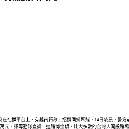
在社群平台上，有越南籍移工招攬同鄉聚賭，14日凌晨，警方
11萬元，讓專勤隊直說，這賭博金額，比大多數的台灣人開設賭