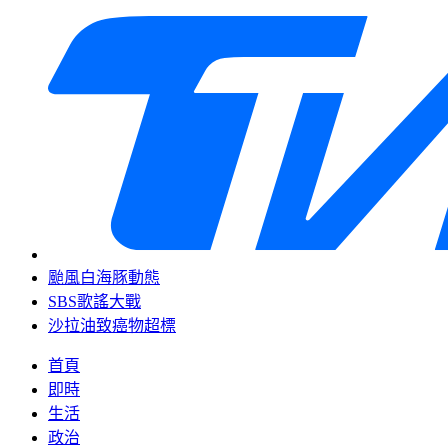
颱風白海豚動態
SBS歌謠大戰
沙拉油致癌物超標
首頁
即時
生活
政治