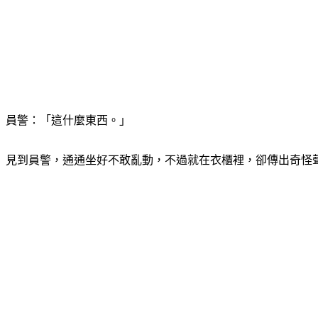
員警：「這什麼東西。」
見到員警，通通坐好不敢亂動，不過就在衣櫃裡，卻傳出奇怪