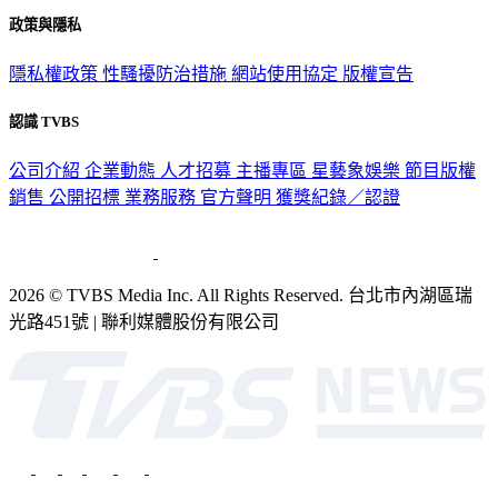
政策與隱私
隱私權政策
性騷擾防治措施
網站使用協定
版權宣告
認識 TVBS
公司介紹
企業動態
人才招募
主播專區
星藝象娛樂
節目版權
銷售
公開招標
業務服務
官方聲明
獲獎紀錄／認證
2026 © TVBS Media Inc. All Rights Reserved. 台北市內湖區瑞
光路451號 | 聯利媒體股份有限公司