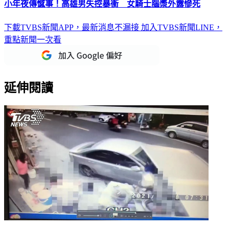
小年夜傳憾事！高雄男失控暴衝 女騎士腦漿外露慘死
下載TVBS新聞APP，最新消息不漏接
加入TVBS新聞LINE，
重點新聞一次看
延伸閱讀