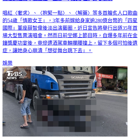
唱紅〈奢求〉、〈抱緊一點〉、〈解藥〉等多首膾炙人口歌曲
的54歲「情歌女王」，3年多前嫁給身家逾280億台幣的「四星
國際」董座薛智偉後淡出演藝圈，近日宣告將舉行出道35年首
場大型售票演唱會。然而日前坣娜上節目時，自爆多年前在金
鐘獎慶功宴後，竟慘遭酒駕車輛攔腰撞上，留下多個可怕後遺
症，讓她身心崩潰「想從舞台跳下去」。
娛樂