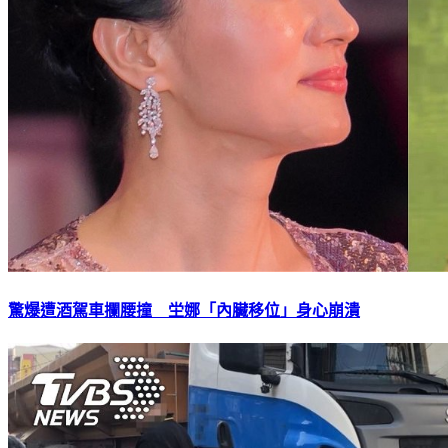
驚爆遭酒駕車攔腰撞 坣娜「內臟移位」身心崩潰