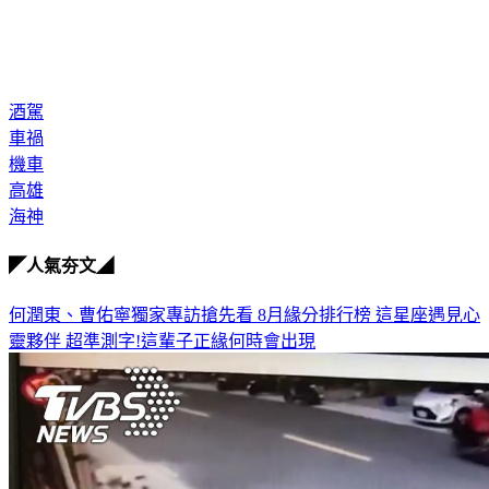
酒駕
車禍
機車
高雄
海神
◤人氣夯文◢
何潤東、曹佑寧獨家專訪搶先看
8月緣分排行榜 這星座遇見心
靈夥伴
超準測字!這輩子正緣何時會出現