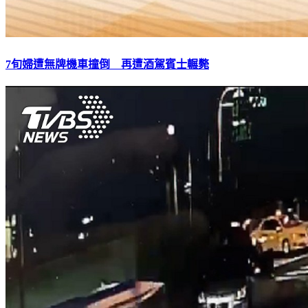
7旬婦遭無牌機車撞倒 再遭酒駕賓士輾斃