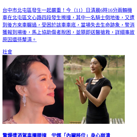
台中市北屯區發生一起嚴重！今（11）日清晨6時16分兩輛機
車在北屯區文心路四段發生擦撞，其中一名騎士倒地後，又遭
到後方來車輾過，受困於該車車底，當場失去生命跡象，警消
獲報到場後，馬上協助傷者脫困，並隨即送醫搶救，詳細事故
原因還待釐清。
社會
驚爆遭酒駕車攔腰撞 坣娜「內臟移位」身心崩潰