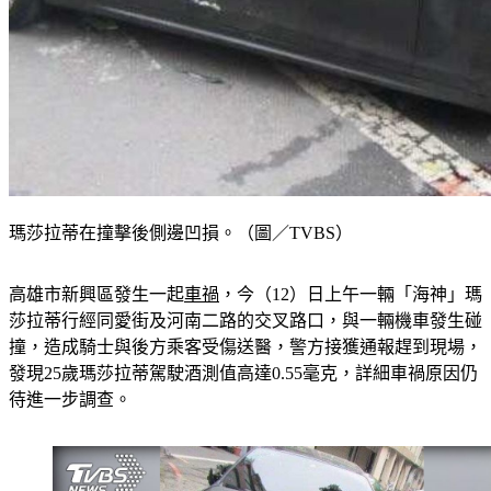
瑪莎拉蒂在撞擊後側邊凹損。（圖／TVBS）
高雄市新興區發生一起
車禍
，今（12）日上午一輛「海神」瑪
莎拉蒂行經同愛街及河南二路的交叉路口，與一輛機車發生碰
撞，造成騎士與後方乘客受傷送醫，警方接獲通報趕到現場，
發現25歲瑪莎拉蒂駕駛酒測值高達0.55毫克，詳細車禍原因仍
待進一步調查。