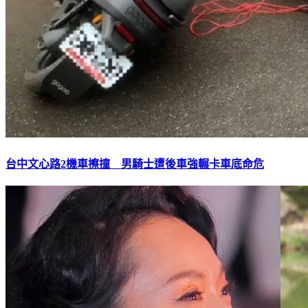
台中文心路2機車擦撞 男騎士遭後車強輾卡車底命危