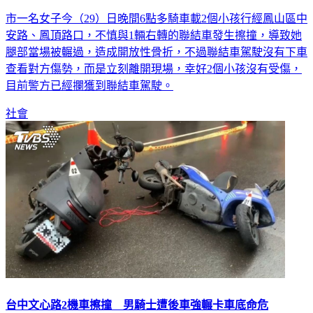
市一名女子今（29）日晚間6點多騎車載2個小孩行經鳳山區中
安路、鳳頂路口，不慎與1輛右轉的聯結車發生擦撞，導致她
腿部當場被輾過，造成開放性骨折，不過聯結車駕駛沒有下車
查看對方傷勢，而是立刻離開現場，幸好2個小孩沒有受傷，
目前警方已經攔獲到聯結車駕駛。
社會
台中文心路2機車擦撞 男騎士遭後車強輾卡車底命危