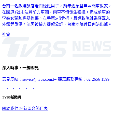
台南一名鍋燒麵店老闆沈姓男子，前年酒駕且無照開車返家，
在國道1號未注意前方車輛，兩車不慎發生碰撞，造成前車的
李姓女駕駛胸壁挫傷、左手第5指骨折，且導致施姓乘客睪丸
外露等重傷。沈男被檢方提起公訴，台南地院近日判決出爐。
社會
深入時事，一觸即見
意見反映：service@tvbs.com.tw
觀眾服務專線：02-2656-1599
TVBS新聞網
關於我們
56新聞台節目表