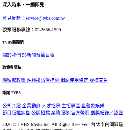
深入時事，一觸即見
意見反映：service@tvbs.com.tw
觀眾服務專線：02-2656-1599
TVBS新聞網
關於我們
56新聞台節目表
政策與隱私
隱私權政策
性騷擾防治措施
網站使用協定
版權宣告
認識 TVBS
公司介紹
企業動態
人才招募
主播專區
星藝象娛樂
節目版權銷售
公開招標
業務服務
官方聲明
獲獎紀錄／認證
2026 © TVBS Media Inc. All Rights Reserved. 台北市內湖區瑞