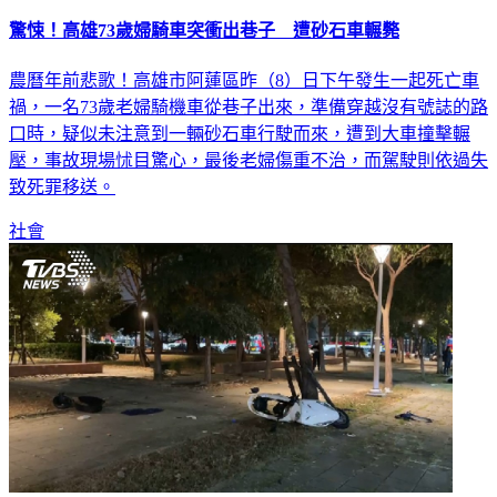
驚悚！高雄73歲婦騎車突衝出巷子 遭砂石車輾斃
農曆年前悲歌！高雄市阿蓮區昨（8）日下午發生一起死亡車
禍，一名73歲老婦騎機車從巷子出來，準備穿越沒有號誌的路
口時，疑似未注意到一輛砂石車行駛而來，遭到大車撞擊輾
壓，事故現場怵目驚心，最後老婦傷重不治，而駕駛則依過失
致死罪移送。
社會