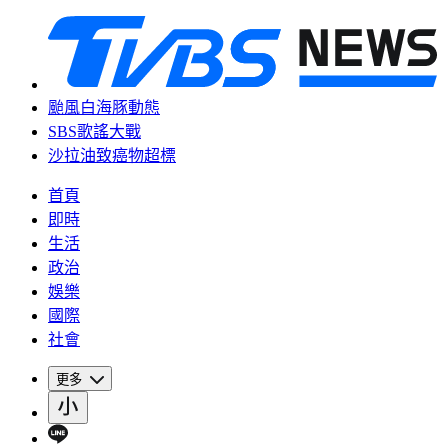
颱風白海豚動態
SBS歌謠大戰
沙拉油致癌物超標
首頁
即時
生活
政治
娛樂
國際
社會
更多