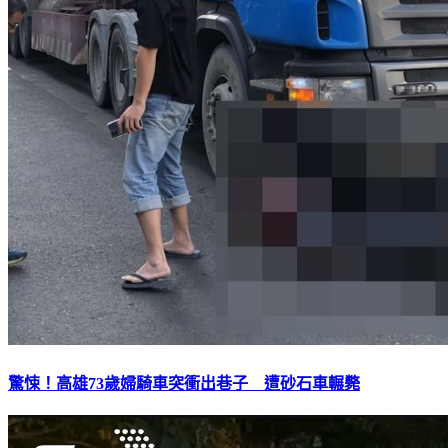
驚悚！高雄73歲婦騎車突衝出巷子 遭砂石車輾斃