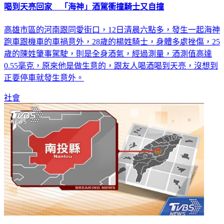
喝到天亮回家 「海神」酒駕衝撞騎士又自撞
高雄市區的河南跟同愛街口，12日清晨六點多，發生一起海神
跑車跟機車的車禍意外，28歲的楊姓騎士，身體多處挫傷，25
歲的陳姓肇事駕駛，則是全身酒氣，經過測量，酒測值高達
0.55毫克，原來他是做生意的，跟友人喝酒喝到天亮，沒想到
正要停車就發生意外。
社會