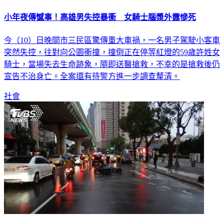
小年夜傳憾事！高雄男失控暴衝 女騎士腦漿外露慘死
今（10）日晚間市三民區驚傳重大車禍，一名男子駕駛小客車
突然失控，往對向公園衝撞，撞倒正在停等紅燈的59歲許姓女
騎士，當場失去生命跡象，隨即送醫搶救，不幸的是搶救後仍
宣告不治身亡。全案還有待警方進一步調查釐清。
社會