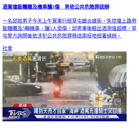
酒駕撞飯糰攤及機車釀3傷 男依公共危險罪送辦
一名邱姓男子今天上午駕車行經草屯鎮炎峰街，失控撞上路旁
飯糰攤及5輛機車，釀3人受傷，邱男事後驗出酒測值超標，草
屯警方詢問後依涉犯公共危險罪移送南投地檢署偵辦。
社會