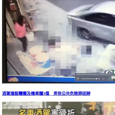
酒駕撞飯糰攤及機車釀3傷 男依公共危險罪送辦