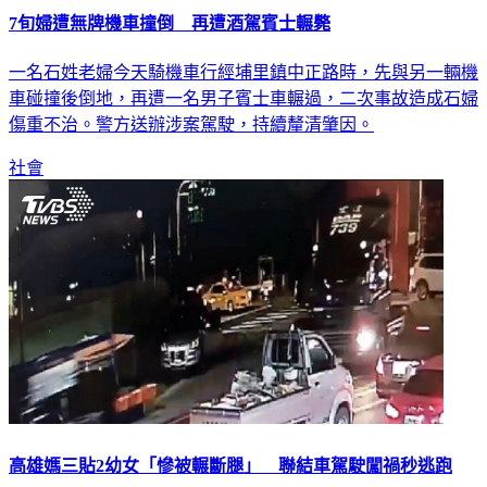
7旬婦遭無牌機車撞倒 再遭酒駕賓士輾斃
一名石姓老婦今天騎機車行經埔里鎮中正路時，先與另一輛機
車碰撞後倒地，再遭一名男子賓士車輾過，二次事故造成石婦
傷重不治。警方送辦涉案駕駛，持續釐清肇因。
社會
高雄媽三貼2幼女「慘被輾斷腿」 聯結車駕駛闖禍秒逃跑