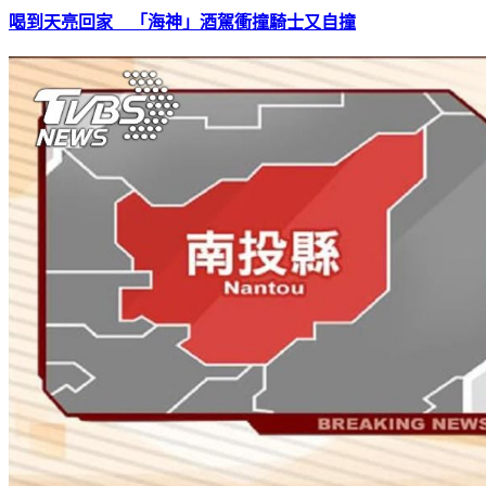
喝到天亮回家 「海神」酒駕衝撞騎士又自撞