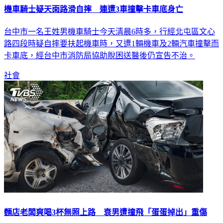
機車騎士疑天雨路滑自摔 連遭3車撞擊卡車底身亡
台中市一名王姓男機車騎士今天清晨6時多，行經北屯區文心
路四段時疑自摔要扶起機車時，又遭1輛機車及2輛汽車撞擊而
卡車底，經台中市消防局協助脫困送醫後仍宣告不治。
社會
麵店老闆爽喝3杯無照上路 衰男遭撞飛「蛋蛋掉出」重傷