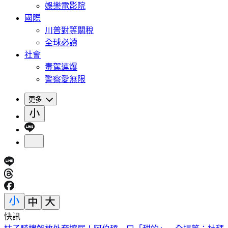
娛樂電影院
國際
川普對等關稅
全球必讀
社會
毒駕連爆
警察愛無限
更多
快訊