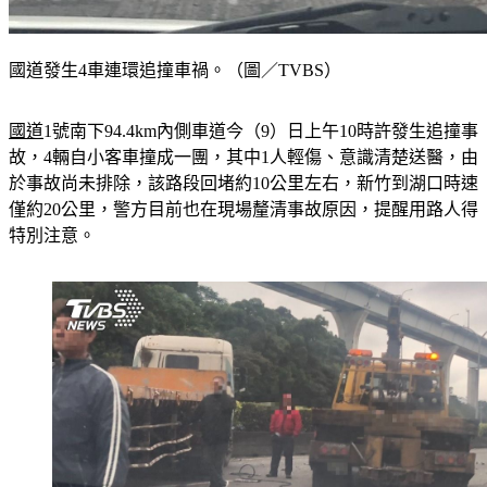
國道發生4車連環追撞車禍。（圖／TVBS）
國道
1號南下94.4km內側車道今（9）日上午10時許發生追撞事
故，4輛自小客車撞成一團，其中1人輕傷、意識清楚送醫，由
於事故尚未排除，該路段回堵約10公里左右，新竹到湖口時速
僅約20公里，警方目前也在現場釐清事故原因，提醒用路人得
特別注意。