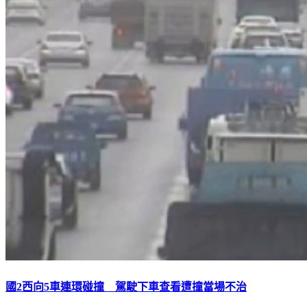
國2西向5車連環碰撞 駕駛下車查看遭撞當場不治