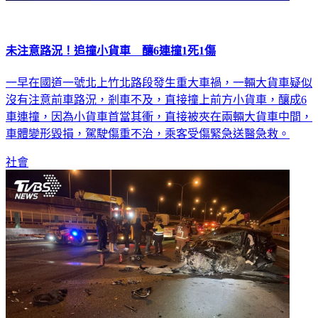
未注意路況！追撞小貨車 釀6連撞1死1傷
一早在國道一號北上竹北路段發生重大車禍，一輛大貨車疑似
沒有注意前車路況，剎車不及，直接撞上前方小貨車，釀成6
車連撞，因為小貨車首當其衝，直接被夾在兩輛大貨車中間，
車體變形毀損，駕駛傷重不治，乘客受傷緊急送醫急救。
社會