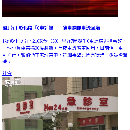
國1南下彰化段「6車追撞」 貨車翻覆車流回堵
1號彰化段南下216K今（30）早近7時發生6車連環追撞事故，
一輛小貨車當場90度翻覆，造成車流嚴重回堵，目前僅一車道
可通行，警消仍在處理當中，詳細事故原因有待進一步調查釐
清。
社會