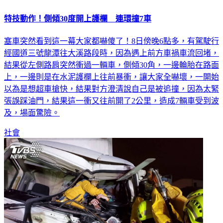
特技動作！側傾30度開上護欄 連環撞7車
塞車突然看到這一幕大家都嚇傻了！8日傍晚6點多，有駕駛行
經國道三號龍潭往大溪路段時，因為遇上前方車禍車流回堵，
結果從左側路肩突然衝過一輛車，側傾30角，一邊輪胎在路面
上，一邊則是在水泥護欄上往前暴衝，讓大家全嚇壞，一開始
以為是想超車搶快，結果對方澄清說自己是被追撞，因為太緊
張誤踩油門，結果這一衝又往前開了2公里，造成7輛車受到波
及，場面驚險。
社會