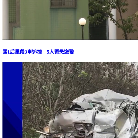
國1后里段3車追撞 5人緊急送醫