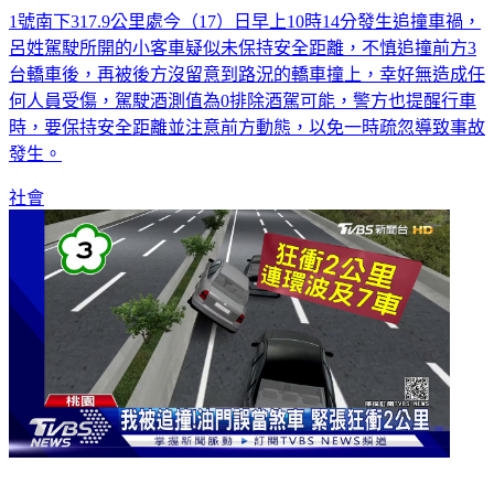
呂姓駕駛所開的小客車疑似未保持安全距離，不慎追撞前方3
台轎車後，再被後方沒留意到路況的轎車撞上，幸好無造成任
何人員受傷，駕駛酒測值為0排除酒駕可能，警方也提醒行車
時，要保持安全距離並注意前方動態，以免一時疏忽導致事故
發生。
社會