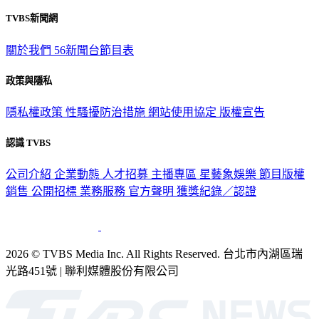
TVBS新聞網
關於我們
56新聞台節目表
政策與隱私
隱私權政策
性騷擾防治措施
網站使用協定
版權宣告
認識 TVBS
公司介紹
企業動態
人才招募
主播專區
星藝象娛樂
節目版權
銷售
公開招標
業務服務
官方聲明
獲獎紀錄／認證
2026 © TVBS Media Inc. All Rights Reserved. 台北市內湖區瑞
光路451號 | 聯利媒體股份有限公司