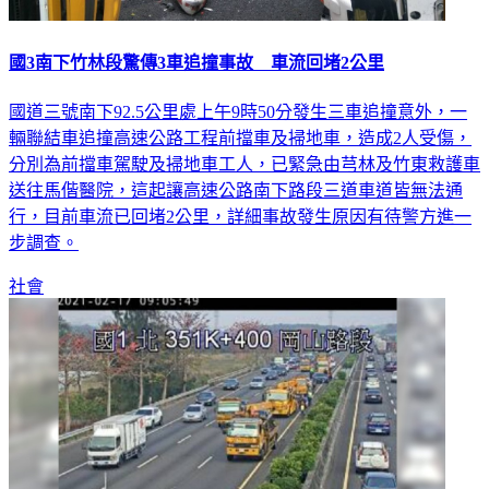
國3南下竹林段驚傳3車追撞事故 車流回堵2公里
國道三號南下92.5公里處上午9時50分發生三車追撞意外，一
輛聯結車追撞高速公路工程前擋車及掃地車，造成2人受傷，
分別為前擋車駕駛及掃地車工人，已緊急由芎林及竹東救護車
送往馬偕醫院，這起讓高速公路南下路段三道車道皆無法通
行，目前車流已回堵2公里，詳細事故發生原因有待警方進一
步調查。
社會