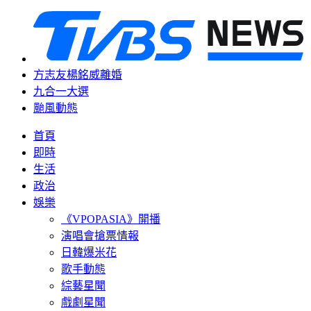
方志友楊銘威離婚
九合一大選
颱風動態
首頁
即時
生活
政治
娛樂
《VPOPASIA》開播
演唱會搶票情報
日韓爆米花
歌手動態
綜藝星聞
戲劇星聞