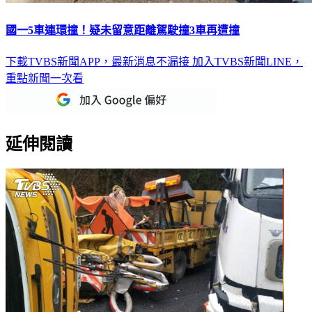
國一5車連環撞！疑未留意距離駕駛撞3車再遭撞
下載TVBS新聞APP，最新消息不漏接
加入TVBS新聞LINE，
重點新聞一次看
延伸閱讀