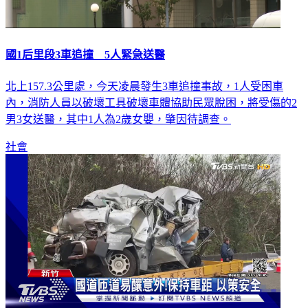
國1后里段3車追撞 5人緊急送醫
北上157.3公里處，今天凌晨發生3車追撞事故，1人受困車
內，消防人員以破壞工具破壞車體協助民眾脫困，將受傷的2
男3女送醫，其中1人為2歲女嬰，肇因待調查。
社會