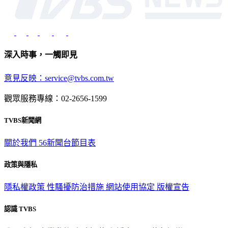
深入時事，一觸即見
意見反映：service@tvbs.com.tw
觀眾服務專線：02-2656-1599
TVBS新聞網
關於我們
56新聞台節目表
政策與隱私
隱私權政策
性騷擾防治措施
網站使用協定
版權宣告
認識 TVBS
公司介紹
企業動態
人才招募
主播專區
星藝象娛樂