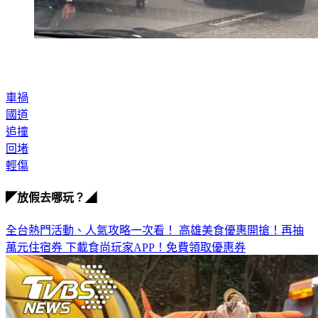
車禍
國道
追撞
回堵
輕傷
◤放假去哪玩？◢
全台熱門活動、人氣攻略一次看！
高雄美食優惠開搶！再抽
萬元住宿券
下載食尚玩家APP！免費領取優惠券