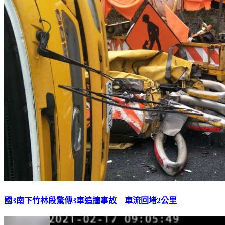
國3南下竹林段驚傳3車追撞事故 車流回堵2公里