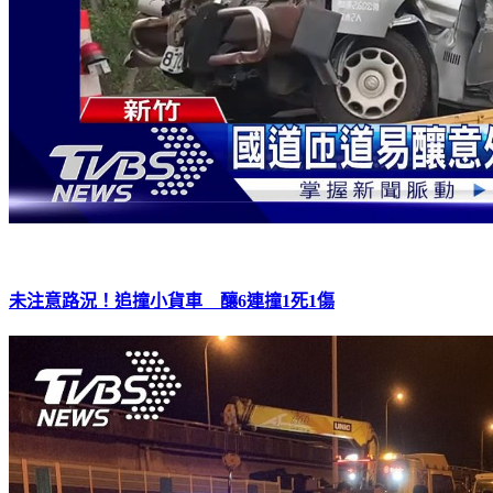
未注意路況！追撞小貨車 釀6連撞1死1傷