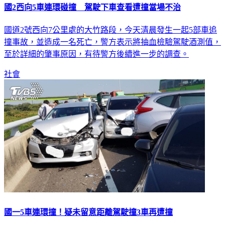
國道2號西向7公里處的大竹路段，今天清晨發生一起5部車追
撞事故，並造成一名死亡，警方表示將抽血檢驗駕駛酒測值，
至於詳細的肇事原因，有待警方後續進一步的調查。
社會
國一5車連環撞！疑未留意距離駕駛撞3車再遭撞
1號南下317.9公里處今（17）日早上10時14分發生追撞車禍，