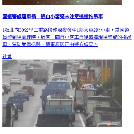
國道警處理車禍 遇自小客疑未注意追撞拖吊車
1號北向30公里三重路段昨深夜發生1部大車2部小車，當國道
員警到場處理時，續有一輛自小客車自後追撞現場警戒的拖吊
車，駕駛受傷送醫，肇事原因正由警方調查。
社會
國2西向5車連環碰撞 駕駛下車查看遭撞當場不治