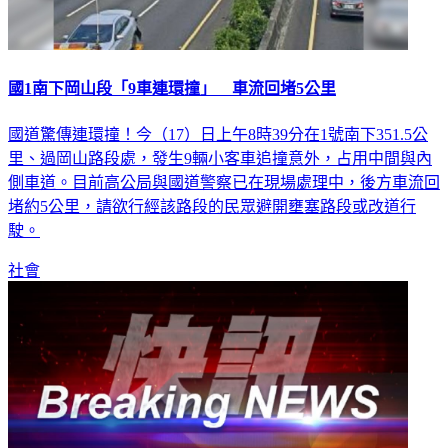
國1南下岡山段「9車連環撞」 車流回堵5公里
國道驚傳連環撞！今（17）日上午8時39分在1號南下351.5公
里、過岡山路段處，發生9輛小客車追撞意外，占用中間與內
側車道。目前高公局與國道警察已在現場處理中，後方車流回
堵約5公里，請欲行經該路段的民眾避開壅塞路段或改道行
駛。
社會