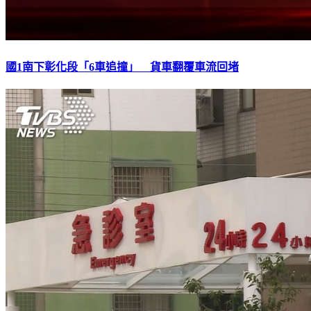
國1南下彰化段「6車追撞」 貨車翻覆車流回堵