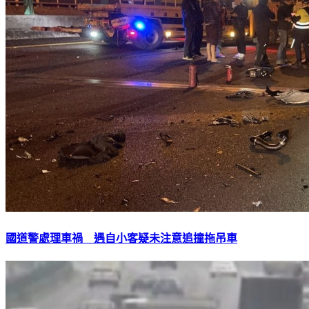
國道警處理車禍 遇自小客疑未注意追撞拖吊車