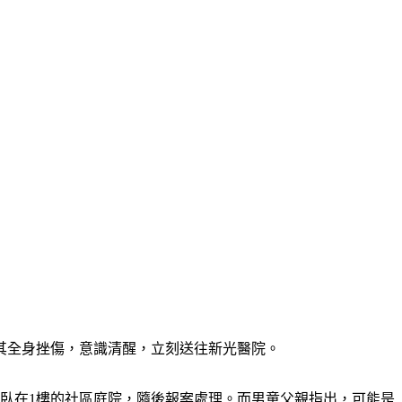
現其全身挫傷，意識清醒，立刻送往新光醫院。
臥在1樓的社區庭院，隨後報案處理。而男童父親指出，可能是