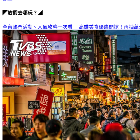
◤放假去哪玩？◢
全台熱門活動、人氣攻略一次看！
高雄美食優惠開搶！再抽萬