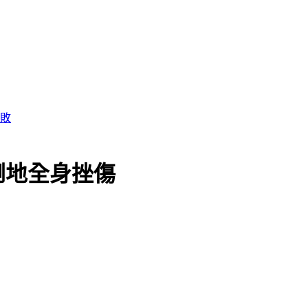
倒地全身挫傷