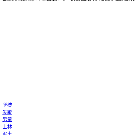
墜樓
失蹤
男童
士林
泥土