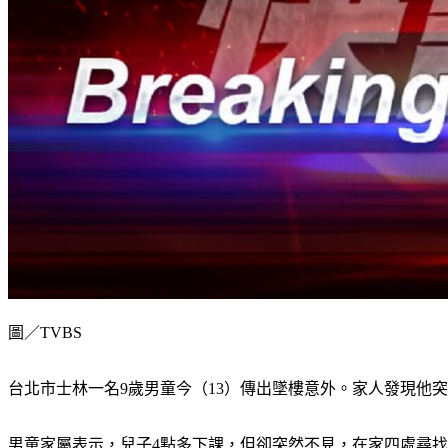
圖／TVBS
台北市士林一名9歲男童今（13）傳出墜樓意外。家人發現他
男童家屬表示，兒子4點多下課，但卻突然不見，在家四處尋