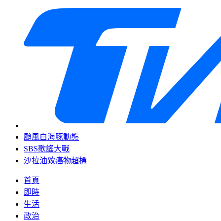
颱風白海豚動態
SBS歌謠大戰
沙拉油致癌物超標
首頁
即時
生活
政治