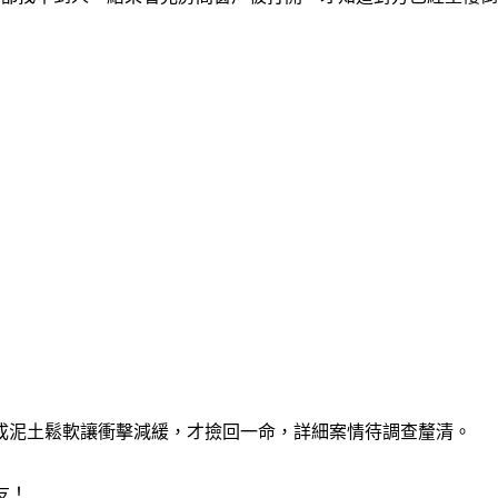
成泥土鬆軟讓衝擊減緩，才撿回一命，詳細案情待調查釐清。
友！