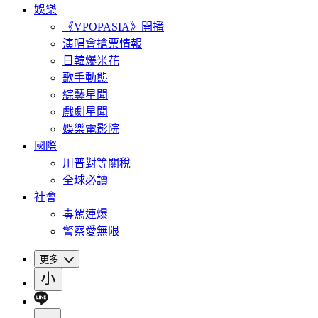
娛樂
《VPOPASIA》開播
演唱會搶票情報
日韓爆米花
歌手動態
綜藝星聞
戲劇星聞
娛樂電影院
國際
川普對等關稅
全球必讀
社會
毒駕連爆
警察愛無限
更多