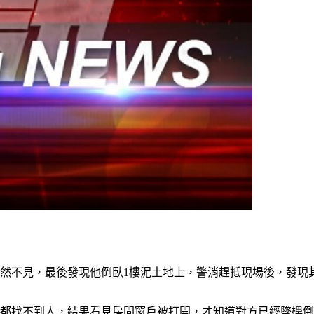
突然不見，最後發現他倒臥1樓泥土地上，警消趕抵現場後，發
找都找不到人，結果看見房間窗戶被打開，才知道對方已經墜樓倒