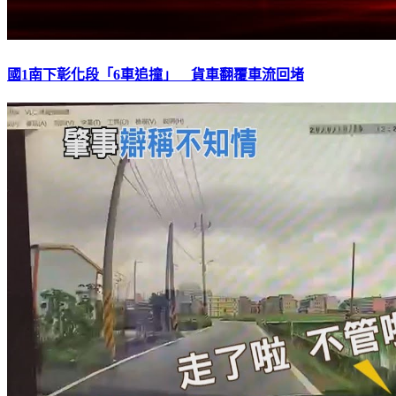
國1南下彰化段「6車追撞」 貨車翻覆車流回堵