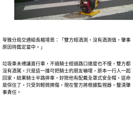
苓雅分局交通組長楊境恩：「雙方經酒測，沒有酒測值，肇事
原因待鑑定當中。」
垃圾車未禮讓直行車，不過騎士經過路口速度也不慢，雙方都
沒有酒駕，只是這一撞可把騎士的朋友嚇壞，原本一行人一起
回家，結果騎士半路摔車，好險他有配戴全罩式安全帽，這命
是保住了，只受到輕微擦傷，現在警方將根據監視器，釐清肇
事責任。