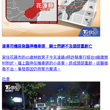
貨車司機尿急臨停機車道 騎士閃避不及頭部重創亡
家住花蓮市的45歲林姓男子今天凌晨4時許騎車行經台9線康樂
村附近，撞上臨停在機車道的小貨車，造成頭部重創，送醫搶
救不治，事發原因仍待警方釐清。
社會