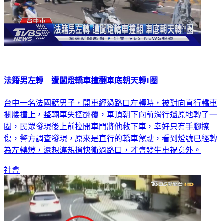
法籍男左轉 遭闖燈轎車撞翻車底朝天轉1圈
台中一名法國籍男子，開車經過路口左轉時，被對向直行轎車
攔腰撞上，整輛車失控翻覆，車頂朝下向前滑行還原地轉了一
圈，民眾發現後上前拉開車門將他救下車，幸好只有手腳擦
傷，警方調查發現，原來是直行的轎車駕駛，看到燈號已經轉
為左轉燈，還想違規搶快衝過路口，才會發生車禍意外。
社會