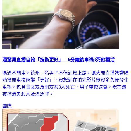
酒駕男直播自誇「技術更好」 6分鐘後車禍3死他獨活
喝酒不開車，德州一名男子不但酒駕上路，還大開直播誇讚喝
酒後開車技術變「更好」，沒想到在拍完影片後沒多久便發生
車禍，包含其女友及朋友共3人死亡，男子重傷送醫，現在還
被控過失殺人及酒駕罪。
國際