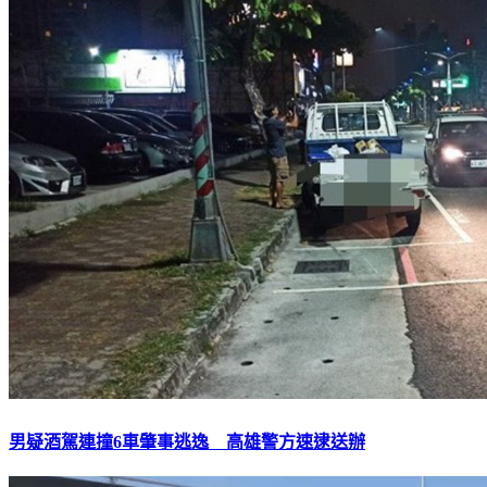
男疑酒駕連撞6車肇事逃逸 高雄警方速逮送辦