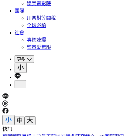
娛樂電影院
國際
川普對等關稅
全球必讀
社會
毒駕連爆
警察愛無限
更多
快訊