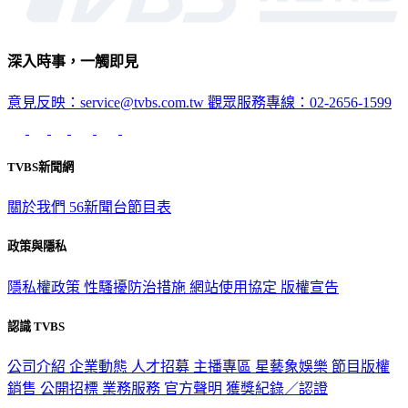
深入時事，一觸即見
意見反映：service@tvbs.com.tw
觀眾服務專線：02-2656-1599
TVBS新聞網
關於我們
56新聞台節目表
政策與隱私
隱私權政策
性騷擾防治措施
網站使用協定
版權宣告
認識 TVBS
公司介紹
企業動態
人才招募
主播專區
星藝象娛樂
節目版權