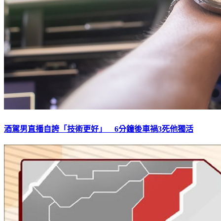
酒駕男直播自誇「技術更好」 6分鐘後車禍3死他獨活