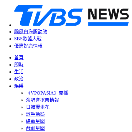
颱風白海豚動態
SBS歌謠大戰
優惠好康情報
首頁
即時
生活
政治
娛樂
《VPOPASIA》開播
演唱會搶票情報
日韓爆米花
歌手動態
綜藝星聞
戲劇星聞