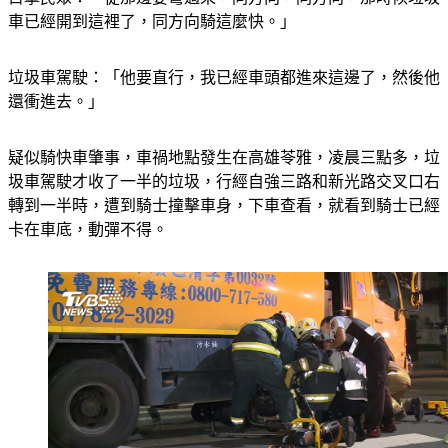
目擊民眾：「從那邊要彎過來，同方向，同方向，那時候垃圾
車已經開到這裡了，同方向騎這麼快。」
垃圾車駕駛：「他要直行，我已經車頭都進來這邊了，然後他
還衝進去。」
疑似騎快車肇事，車禍地點發生在高雄苓雅，凌晨三點多，垃
圾車駕駛才收了一半的垃圾，行經自強三路和新光路交叉口右
轉到一半時，遭到騎士撞擊車身，下車查看，就看到騎士已經
卡在車底，動彈不得。