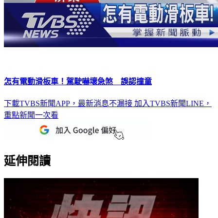
怎有電動滑板車！駕駛嚇壞急煞 誤認撞童
下載TVBS新聞APP，最新消息不漏接
加入TVBS新聞LINE，
重點新聞一次看
延伸閱讀