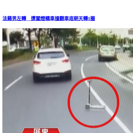
法籍男左轉 遭闖燈轎車撞翻車底朝天轉1圈