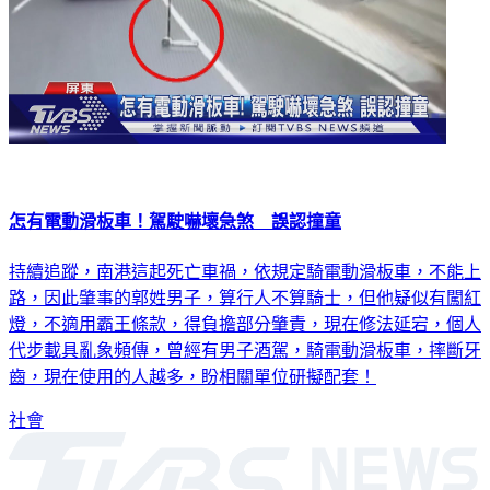
怎有電動滑板車！駕駛嚇壞急煞 誤認撞童
持續追蹤，南港這起死亡車禍，依規定騎電動滑板車，不能上
路，因此肇事的郭姓男子，算行人不算騎士，但他疑似有闖紅
燈，不適用霸王條款，得負擔部分肇責，現在修法延宕，個人
代步載具亂象頻傳，曾經有男子酒駕，騎電動滑板車，摔斷牙
齒，現在使用的人越多，盼相關單位研擬配套！
社會