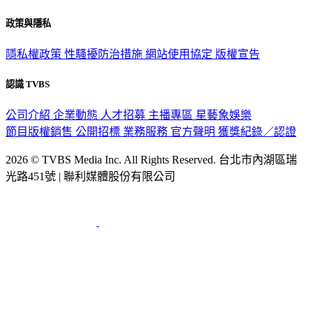
關於我們
56新聞台節目表
政策與隱私
隱私權政策
性騷擾防治措施
網站使用協定
版權宣告
認識 TVBS
公司介紹
企業動態
人才招募
主播專區
星藝象娛樂
節目版權銷售
公開招標
業務服務
官方聲明
獲獎紀錄／認證
2026 © TVBS Media Inc. All Rights Reserved. 台北市內湖區瑞
光路451號 | 聯利媒體股份有限公司