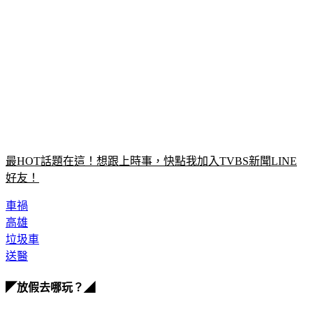
最HOT話題在這！想跟上時事，快點我加入TVBS新聞LINE
好友！
車禍
高雄
垃圾車
送醫
◤放假去哪玩？◢