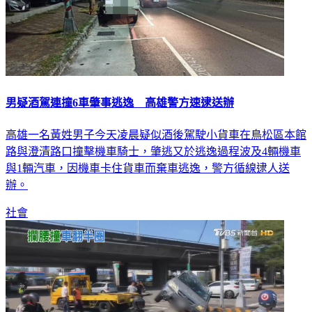
男疑酒駕連撞6車肇事逃逸 高雄警方速逮送辦
高雄一名黃姓男子今天凌晨疑似酒後駕駛小貨車在鳥松區本館
路與澄清路口撞擊機車騎士，肇逃又於逃逸過程波及4輛機車
與1輛汽車，因機車卡住貨車而棄車逃逸，警方循線逮人送
辦。
社會