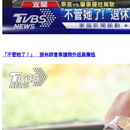
「不管她了！」 退休師會車撞倒外送員肇逃