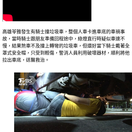
高雄苓雅發生有騎士撞垃圾車，整個人車卡進車底的車禍事
故，當時騎士跟朋友準備回程途中，綠燈直行時疑似車速不
慢，結果煞車不及撞上轉彎的垃圾車，但還好當下騎士戴著全
罩式安全帽，只受到輕傷，警消人員利用破壞器材，順利將他
拉出車底，送醫救治。