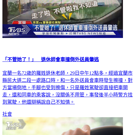
「不管她了！」 退休師會車撞倒外送員肇逃
宜蘭一名72歲的羅姓退休老師，29日中午12點多，經過宜蘭市
縣民大道二段一處路口時，和一名外送員會車時發生擦撞，對
方當場倒地，手腳也受到擦傷，只是羅姓駕駛卻直接把車開
走，還和同車的乘客說，沒關係不用管，事發後半小時警方找
到駕駛，他還辯稱說自己不知情。
社會