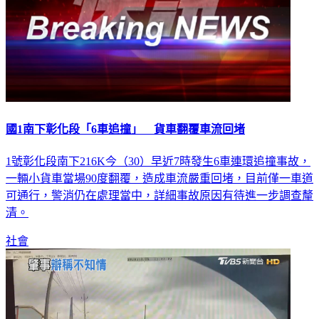
國1南下彰化段「6車追撞」 貨車翻覆車流回堵
1號彰化段南下216K今（30）早近7時發生6車連環追撞事故，
一輛小貨車當場90度翻覆，造成車流嚴重回堵，目前僅一車道
可通行，警消仍在處理當中，詳細事故原因有待進一步調查釐
清。
社會