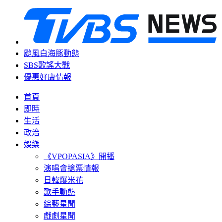
颱風白海豚動態
SBS歌謠大戰
優惠好康情報
首頁
即時
生活
政治
娛樂
《VPOPASIA》開播
演唱會搶票情報
日韓爆米花
歌手動態
綜藝星聞
戲劇星聞