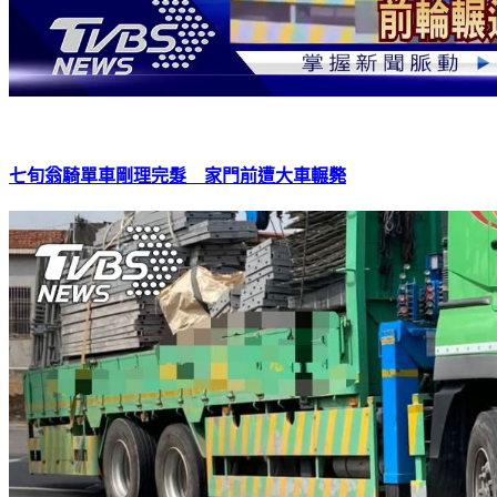
七旬翁騎單車剛理完髮 家門前遭大車輾斃