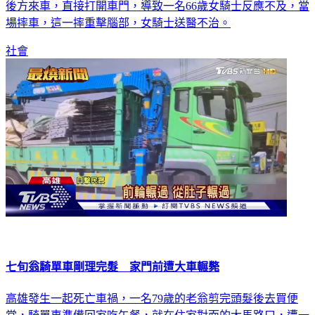
場摔車，這一摔重擊腦部，女騎士送醫不治。
社會
七旬翁騎單車剛理完髮 家門前遭大車輾斃
高雄發生一起死亡車禍，一名79歲的老翁剪完頭髮後去買便
當，騎單車準備回家吃午餐，就在住家對面的大馬路口，遭一