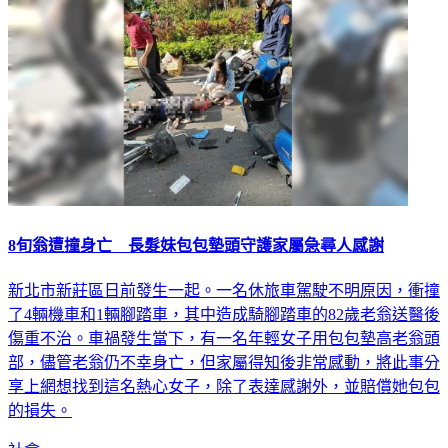
8旬翁遭撞身亡 長髮妹包包墊頭守護家屬急尋人感謝
新北市新莊區日前發生一起。一名休旅車駕駛不明原因，衝撞
了4輛機車和1輛腳踏車，其中造成騎腳踏車的82歲老翁送醫後
傷重不治。車禍發生當下，有一名年輕女子用包包墊高老翁頭
部，儘管老翁仍不幸身亡，但家屬得知後非常感動，將此事分
享上網想找到這名熱心女子，除了表達感謝外，並賠償她包包
的損失。
社會