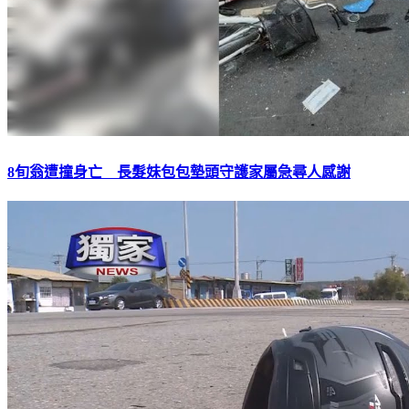
8旬翁遭撞身亡 長髮妹包包墊頭守護家屬急尋人感謝