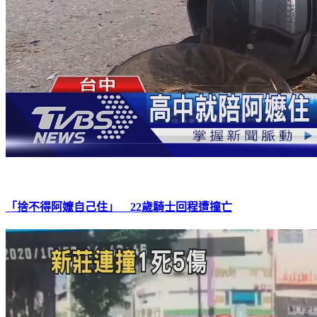
「捨不得阿嬤自己住」 22歲騎士回程遭撞亡