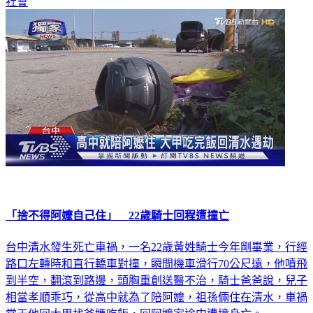
「捨不得阿嬤自己住」 22歲騎士回程遭撞亡
台中清水發生死亡車禍，一名22歲黃姓騎士今年剛畢業，行經
路口左轉時和直行轎車對撞，瞬間機車滑行70公尺遠，他噴飛
到半空，翻滾到路邊，頭胸重創送醫不治，騎士爸爸說，兒子
相當孝順乖巧，從高中就為了陪阿嬤，祖孫倆住在清水，車禍
當天他回大甲找爸媽吃飯，回阿嬤家途中遭撞身亡。