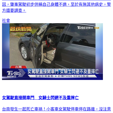
方還要調查。
社會
女駕駛直接開車門 女騎士閃避不及重摔亡
台南發生一起死亡車禍！小客車女駕駛停車停在路邊，沒注意
後方來車，直接打開車門，導致一名66歲女騎士反應不及，當