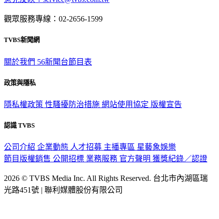
觀眾服務專線：02-2656-1599
TVBS新聞網
關於我們
56新聞台節目表
政策與隱私
隱私權政策
性騷擾防治措施
網站使用協定
版權宣告
認識 TVBS
公司介紹
企業動態
人才招募
主播專區
星藝象娛樂
節目版權銷售
公開招標
業務服務
官方聲明
獲獎紀錄／認證
2026 © TVBS Media Inc. All Rights Reserved. 台北市內湖區瑞
光路451號 | 聯利媒體股份有限公司