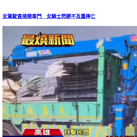
女駕駛直接開車門 女騎士閃避不及重摔亡