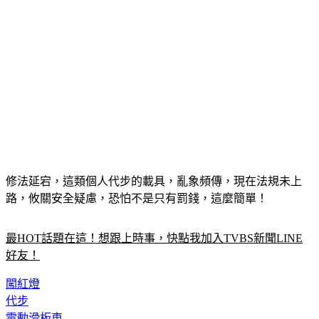
修法延宕，這類個人代步的載具，亂象頻傳，現在法規未上
路，攸關安全疑慮，恐怕不是只有罰錢，這麼簡單！
最HOT話題在這！想跟上時事，快點我加入TVBS新聞LINE
好友！
闖紅燈
代步
電動滑板車
載具