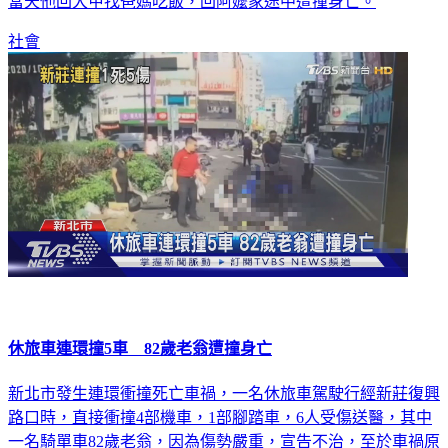
社會
休旅車連環撞5車 82歲老翁遭撞身亡
新北市發生連環衝撞死亡車禍，一名休旅車駕駛行經新莊復興
路口時，直接衝撞4部機車，1部腳踏車，6人受傷送醫，其中
一名騎單車82歲老翁，因為傷勢嚴重，宣告不治，至於車禍原
因，肇事駕駛初步供稱自己身體不適，至於有無其他病史，警