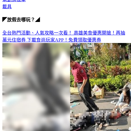
◤放假去哪玩？◢
全台熱門活動、人氣攻略一次看！
高雄美食優惠開搶！再抽
萬元住宿券
下載食尚玩家APP！免費領取優惠券