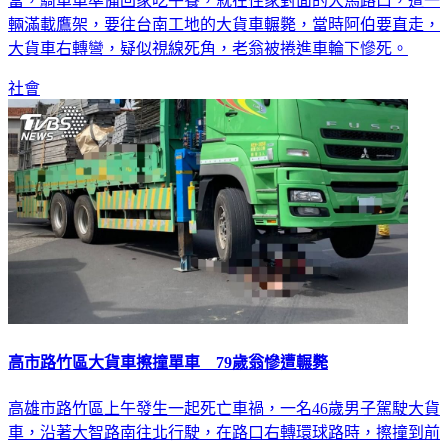
輛滿載鷹架，要往台南工地的大貨車輾斃，當時阿伯要直走，
大貨車右轉彎，疑似視線死角，老翁被捲進車輪下慘死。
社會
高市路竹區大貨車擦撞單車 79歲翁慘遭輾斃
高雄市路竹區上午發生一起死亡車禍，一名46歲男子駕駛大貨
車，沿著大智路南往北行駛，在路口右轉環球路時，擦撞到前
方騎乘單車的79歲老翁，老翁遭大貨車輾壓輪下臟器外露，當