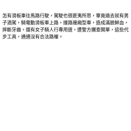
怎有滑板車往馬路行駛，駕駛也很匪夷所思，畢竟過去就有男
子酒駕，騎電動滑板車上路，撞路邊廂型車，造成滿臉鮮血，
摔斷牙齒，還有女子騎人行專用道，遭警方攔查開單，這些代
步工具，通通沒有合法路權。