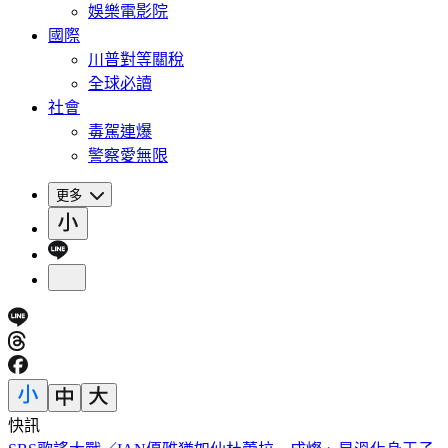
娛樂電影院
國際
川普對等關稅
全球必讀
社會
毒駕連爆
警察愛無限
更多
快訊