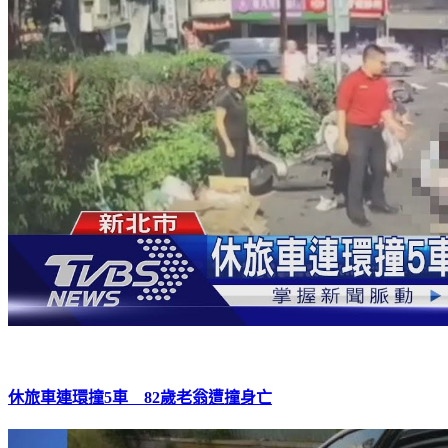
休旅車連環撞5車 82歲老翁遭撞身亡