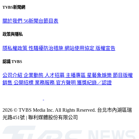
TVBS新聞網
關於我們
56新聞台節目表
政策與隱私
隱私權政策
性騷擾防治措施
網站使用協定
版權宣告
認識 TVBS
公司介紹
企業動態
人才招募
主播專區
星藝象娛樂
節目版權
銷售
公開招標
業務服務
官方聲明
獲獎紀錄／認證
2026 © TVBS Media Inc. All Rights Reserved. 台北市內湖區瑞
光路451號 | 聯利媒體股份有限公司