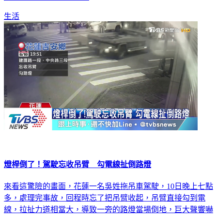
生活
燈桿倒了！駕駛忘收吊臂 勾電線扯倒路燈
來看這驚險的畫面，花蓮一名吳姓拖吊車駕駛，10日晚上七點
多，處理完事故，回程時忘了把吊臂收起，吊臂直接勾到電
線，拉扯力道相當大，導致一旁的路燈當場倒地，巨大聲響嚇