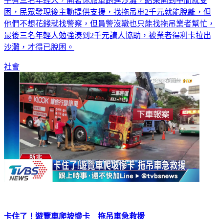
午有三名年輕人，開著休旅車跑進沙灘，結果開到中間就受
困，民眾發現後主動提供支援，找拖吊車2千元就能脫離，但
他們不想花錢就找警察，但員警沒轍也只能找拖吊業者幫忙，
最後三名年輕人勉強湊到2千元請人協助，被業者得利卡拉出
沙灘，才得已脫困。
社會
卡住了！遊覽車爬坡慘卡 拖吊車急救援