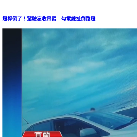
燈桿倒了！駕駛忘收吊臂 勾電線扯倒路燈