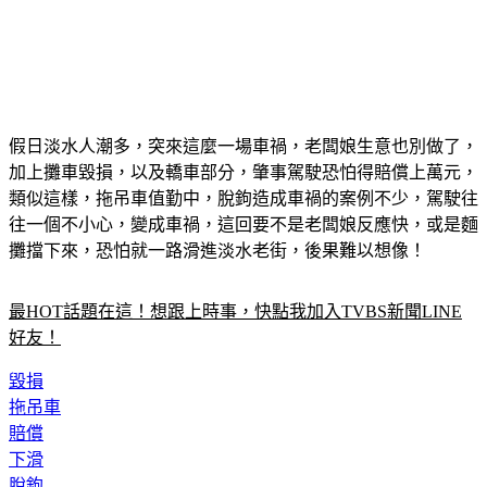
假日淡水人潮多，突來這麼一場車禍，老闆娘生意也別做了，
加上攤車毀損，以及轎車部分，肇事駕駛恐怕得賠償上萬元，
類似這樣，拖吊車值勤中，脫鉤造成車禍的案例不少，駕駛往
往一個不小心，變成車禍，這回要不是老闆娘反應快，或是麵
攤擋下來，恐怕就一路滑進淡水老街，後果難以想像！
最HOT話題在這！想跟上時事，快點我加入TVBS新聞LINE
好友！
毀損
拖吊車
賠償
下滑
脫鉤