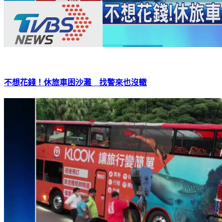
不想花錢！休旅車困沙灘 找警來也沒轍