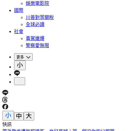
娛樂電影院
國際
川普對等關稅
全球必讀
社會
毒駕連爆
警察愛無限
更多
快訊