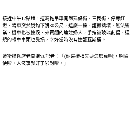
接近中午12點鐘，這輛拖吊車開到建設街、三民街，停等紅
燈，轎車突然脫鉤下滑30公尺，這麼一撞，麵攤擠壞，無法營
業，機車也被撞毀，來買麵的連姓婦人，手指被玻璃割傷，違
規的轎車車頭也受損，幸好當時沒有撞翻瓦斯桶。
遭衝撞麵店老闆娘vs.記者：「(你這樣損失要怎麼算啊)，啊隨
便啦，人沒事就好了啦對啦。」