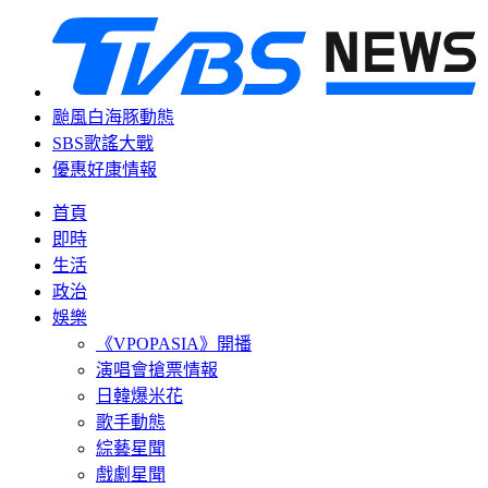
颱風白海豚動態
SBS歌謠大戰
優惠好康情報
首頁
即時
生活
政治
娛樂
《VPOPASIA》開播
演唱會搶票情報
日韓爆米花
歌手動態
綜藝星聞
戲劇星聞