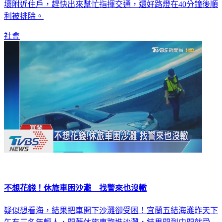
壞附近住戶，趕快出來幫忙指揮交通，還好路燈在40分鐘後順
利被排除。
社會
不想花錢！休旅車困沙灘 找警來也沒轍
疑似想看海，結果把車開下沙灘卻受困！宜蘭五結海灘昨天下