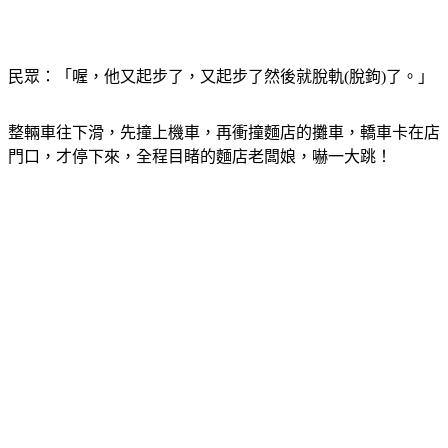
民眾：「喔，他又起步了，又起步了然後就脫軌(脫鉤)了。」
整輛車往下滑，先撞上機車，再衝撞麵店的攤車，轎車卡在店
門口，才停下來，全程目睹的麵店老闆娘，嚇一大跳！