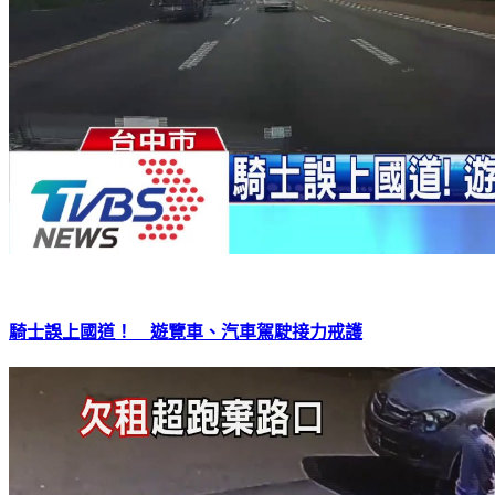
騎士誤上國道！ 遊覽車、汽車駕駛接力戒護