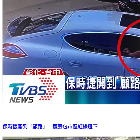
保時捷開到「顧路」 遭丟包市區紅綠燈下