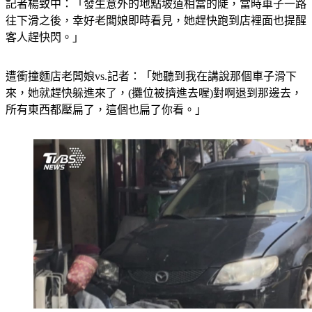
記者楊致中：「發生意外的地點坡道相當的陡，當時車子一路
往下滑之後，幸好老闆娘即時看見，她趕快跑到店裡面也提醒
客人趕快閃。」
遭衝撞麵店老闆娘vs.記者：「她聽到我在講說那個車子滑下
來，她就趕快躲進來了，(攤位被擠進去喔)對啊退到那邊去，
所有東西都壓扁了，這個也扁了你看。」