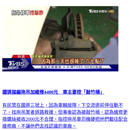
國道拋錨拖吊加維修4400元 車主妻控「敲竹槓」
有民眾在國道三號上，因為車輛故障，下交流道前停住動不
了，找拖吊業者道路救援，但事後認為被敲竹槓，認為維修更
換螺絲被收2000元不合理，指控拖吊車司機硬把他們載往配合
維修廠，不讓他們去找認識的車廠。