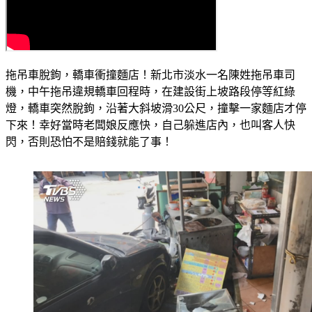
拖吊車脫鉤，轎車衝撞麵店！新北市淡水一名陳姓拖吊車司
機，中午拖吊違規轎車回程時，在建設街上坡路段停等紅綠
燈，轎車突然脫鉤，沿著大斜坡滑30公尺，撞擊一家麵店才停
下來！幸好當時老闆娘反應快，自己躲進店內，也叫客人快
閃，否則恐怕不是賠錢就能了事！