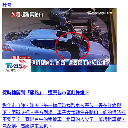
社會
保時捷開到「顧路」 遭丟包市區紅綠燈下
彰化市自強，昨天下午一輛保時捷跑車被丟包，丟在紅綠燈
下，阻礙交通。警方到場，車子大辣辣停在路口，誰的保時捷
不要了？一查是台中的租賃車，租車的人欠了一萬塊租車費，
竟然還把高級跑車丟包。