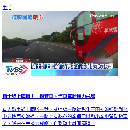
生活
騎士誤上國道！ 遊覽車、汽車駕駛接力戒護
有人騎車誤上國道一號，就這樣一路從彰化王田交流道騎到台
中五權西交流道，一路上有熱心的客運司機和小客車駕駛發現
了，減速在旁接力戒護，直到騎士離開國道！