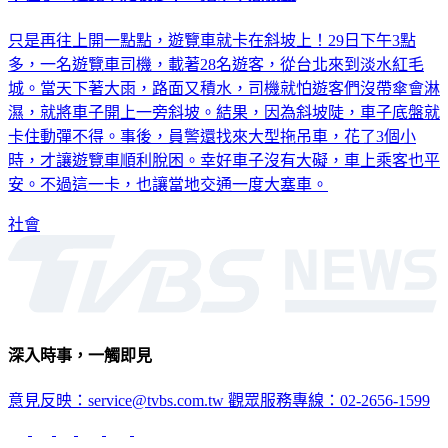
只是再往上開一點點，遊覽車就卡在斜坡上！29日下午3點
多，一名遊覽車司機，載著28名遊客，從台北來到淡水紅毛
城。當天下著大雨，路面又積水，司機就怕遊客們沒帶傘會淋
濕，就將車子開上一旁斜坡。結果，因為斜坡陡，車子底盤就
卡住動彈不得。事後，員警還找來大型拖吊車，花了3個小
時，才讓遊覽車順利脫困。幸好車子沒有大礙，車上乘客也平
安。不過這一卡，也讓當地交通一度大塞車。
社會
深入時事，一觸即見
意見反映：service@tvbs.com.tw
觀眾服務專線：02-2656-1599