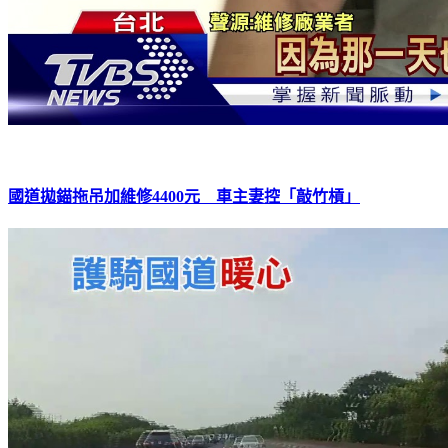
國道拋錨拖吊加維修4400元 車主妻控「敲竹槓」