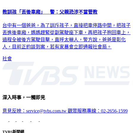
教訓孩「丟後車廂」 警：父親恐涉不當管教
台中有一個爸爸，為了訓斥孩子，直接把車停路中間，把孩子
丟進後車廂，媽媽趕緊從副駕駛座下車，再把孩子抱回車上，
過程全被後方駕駛目擊，直呼太嚇人，警方說，爸爸是彰化
人，目前正約談到案，若有家暴會立即通報社會局。
社會
深入時事，一觸即見
意見反映：service@tvbs.com.tw
觀眾服務專線：02-2656-1599
TVBS新聞網