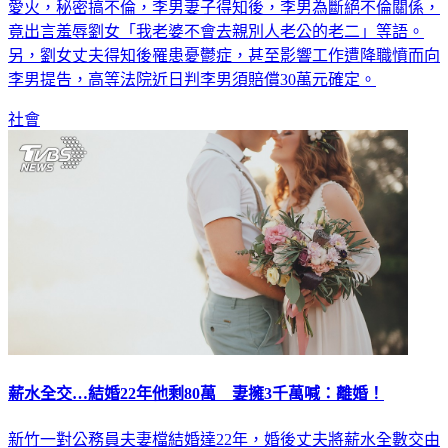
愛火，秘密搞不倫，李男妻子得知後，李男為斷絕不倫關係，
竟出言羞辱劉女「我老婆不會去親別人老公的老二」等語。
另，劉女丈夫得知後罹患憂鬱症，甚至影響工作遭降職憤而向
李男提告，高等法院近日判李男須賠償30萬元確定。
社會
薪水全交…結婚22年他剩80萬 妻擁3千萬喊：離婚！
新竹一對公務員夫妻檔結婚達22年，婚後丈夫將薪水全數交由