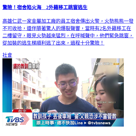
驚險！宿舍陷火海 2外籍移工跳窗逃生
高雄仁武一家金屬加工廠的員工宿舍傳出火警，火勢熊熊一發
不可收拾，還伴隨著驚人的爆裂聲響，當時有2名外籍移工在
二樓留守，眼見火勢越來猛烈，在呼喊聲中，他們緊急跳窗，
從加裝的逃生梯順利逃了出來，過程十分驚險！
社會