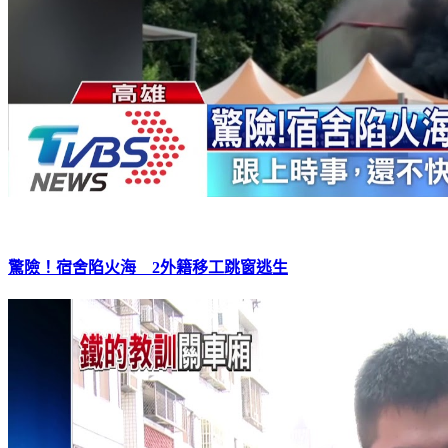
驚險！宿舍陷火海 2外籍移工跳窗逃生