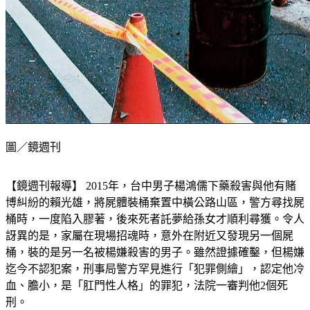
圖／鏡週刊
【鏡週刊報導】 2015年，台中男子楊鴻儒下藥殺害與他有賭
博糾紛的賴光雄，將屍體裝桶棄置中橫公路山區，警方尋找屍
桶時，一度陷入膠著，後來死者託夢給孫女才順利尋獲。令人
訝異的是，家屬在現場招魂時，意外在附近又發現另一個屍
桶，裝的是另一名被楊嫌殺害的男子。雖然證據確鑿，但楊嫌
迄今不認犯案，刑事局警方罕見進行「犯罪側繪」，認定他冷
血、膽小，是「肛門性人格」的罪犯，法院一審判他2個死
刑。