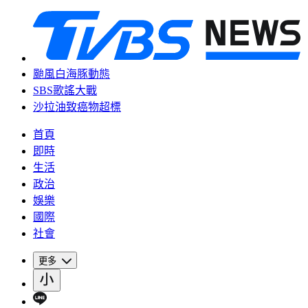
颱風白海豚動態
SBS歌謠大戰
沙拉油致癌物超標
首頁
即時
生活
政治
娛樂
國際
社會
更多