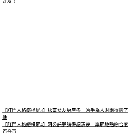
好友！
【肛門人格鐵桶屍3】炫富女友房產多　凶手為人財兩得殺了
他
【肛門人格鐵桶屍4】阿公託夢講得超清楚　棄屍地點吻合度
百分百