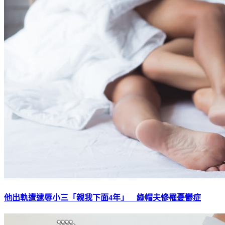
他出軌遭逮辱小三「親我下面4年」 綠帽夫慘罹憂鬱症