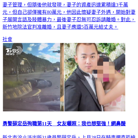
妻子管理，但隨後他就發現，妻子的資產迅速累積達3千萬
元，但自己卻僅擁有80萬元，他因此懷疑妻子外遇，開始對妻
子展開言語及肢體暴力，最後妻子忍無可忍訴請離婚。對此，
新竹地院法官判准離婚，且妻子應還5百萬元給丈夫。
社會
勇警薛定岳殉職第11天 女友曬照：我也想堅強！網鼻酸
新北市汐止派出所31歲員警薛定岳，上月28日在騎車攔查拒檢