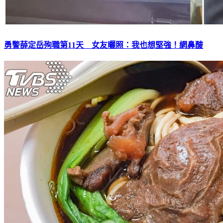
勇警薛定岳殉職第11天 女友曬照：我也想堅強！網鼻酸