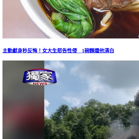
主動獻身秒反悔！女大生怒告性侵 1碗麵還他清白