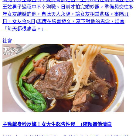
王姓男子過程中不幸殉職。日前才拍完婚紗照，準備與交往多
年女友結婚的他，自此天人永隔，讓女友相當悲痛。事隔11
日，女友今(8日)再度在臉書發文，寫下對他的思念，坦言
「每天都很痛苦。」
社會
主動獻身秒反悔！女大生怒告性侵 1碗麵還他清白