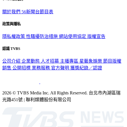
關於我們
56新聞台節目表
政策與隱私
隱私權政策
性騷擾防治措施
網站使用協定
版權宣告
認識 TVBS
公司介紹
企業動態
人才招募
主播專區
星藝象娛樂
節目版權
銷售
公開招標
業務服務
官方聲明
獲獎紀錄／認證
2026 © TVBS Media Inc. All Rights Reserved. 台北市內湖區瑞
光路451號 | 聯利媒體股份有限公司