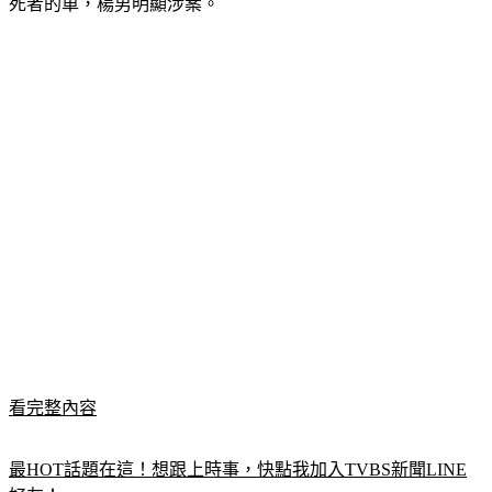
死者的車，楊男明顯涉案。
看完整內容
最HOT話題在這！想跟上時事，快點我加入TVBS新聞LINE