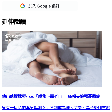
延伸閱讀
他出軌遭逮辱小三「親我下面4年」 綠帽夫慘罹憂鬱症
曾有一段情的李男與劉女，各別成為他人丈夫、妻子後卻重燃