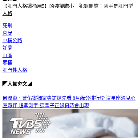
【肛門人格鐵桶屍5】凶殘卻膽小　犯罪側繪：凶手是肛門型
人格
死刑
棄屍
中橫公路
託夢
山區
屍桶
肛門性人格
◤人氣夯文◢
何潤東、曹佑寧獨家專訪搶先看
8月緣分排行榜 這星座遇見心
靈夥伴
超準測字!這輩子正緣何時會出現