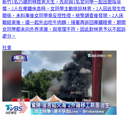
新竹1名25歲的林姓男大生，先前與1名女同學一起出遊採草
莓，2人在摩鐵休息時，女同學主動挑逗林男，2人因此發生性
關係，未料事後女同學竟反控性侵。檢警調查後發現，2人床
戰結束後，還一起外出吃牛肉麵，接著再返回摩鐵睡覺，期間
女同學都未向外界求援，與常理不符，因此對林男予以不起訴
處分。
社會