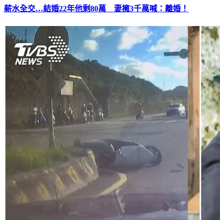
薪水全交…結婚22年他剩80萬 妻擁3千萬喊：離婚！