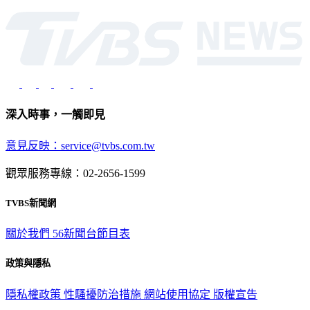
深入時事，一觸即見
意見反映：service@tvbs.com.tw
觀眾服務專線：02-2656-1599
TVBS新聞網
關於我們
56新聞台節目表
政策與隱私
隱私權政策
性騷擾防治措施
網站使用協定
版權宣告