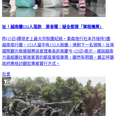
扯！越南團152人落跑 業者曝：疑全都買「單程機票」
昨(25日)爆發史上最大宗脫團紀錄，東森旅行社本月接待5團
越南旅行團，153人當中有152人脫團，僅剩下一名領隊。台灣
國際觀光救援服務協會理事長許高慶今 (25日)表示，據說越南
方面組團社幫旅客買的都是單程車票，顯然有問題，嚴正呼籲
政府應檢討觀宏專案實行方式。
社會