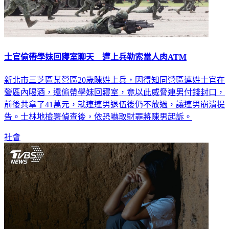
士官偷帶學妹回寢室聊天 遭上兵勒索當人肉ATM
新北市三芝區某營區20歲陳姓上兵，因得知同營區連姓士官在
營區內喝酒，還偷帶學妹回寢室，竟以此威脅連男付錢封口，
前後共拿了41萬元，就連連男退伍後仍不放過，讓連男崩潰提
告。士林地檢署偵查後，依恐嚇取財罪將陳男起訴。
社會