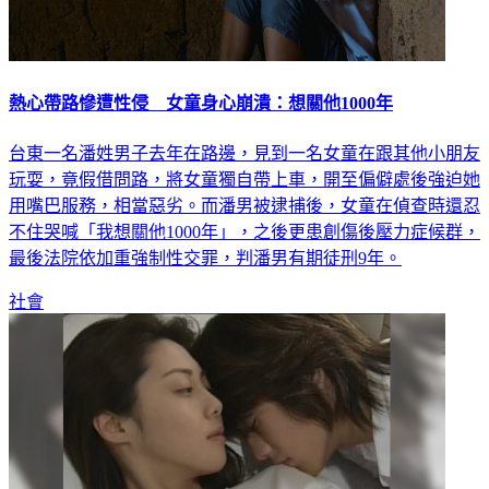
熱心帶路慘遭性侵 女童身心崩潰：想關他1000年
台東一名潘姓男子去年在路邊，見到一名女童在跟其他小朋友
玩耍，竟假借問路，將女童獨自帶上車，開至偏僻處後強迫她
用嘴巴服務，相當惡劣。而潘男被逮捕後，女童在偵查時還忍
不住哭喊「我想關他1000年」，之後更患創傷後壓力症候群，
最後法院依加重強制性交罪，判潘男有期徒刑9年。
社會