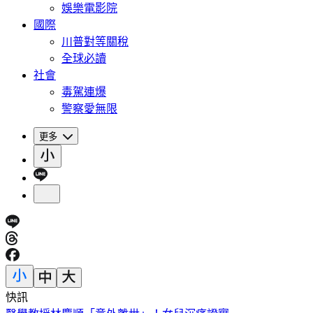
娛樂電影院
國際
川普對等關稅
全球必讀
社會
毒駕連爆
警察愛無限
更多
快訊