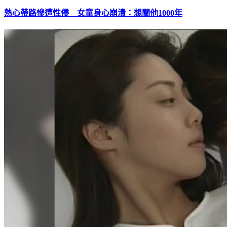
熱心帶路慘遭性侵 女童身心崩潰：想關他1000年