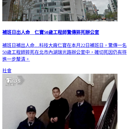
補班日出人命 仁寶50歲工程師驚傳猝死辦公室
補班日補出人命…科技大廠仁寶在本月22日補班日，驚傳一名
50歲工程師猝死在北市內湖瑞光路辦公室中，確切死因仍有待
進一步釐清。
社會