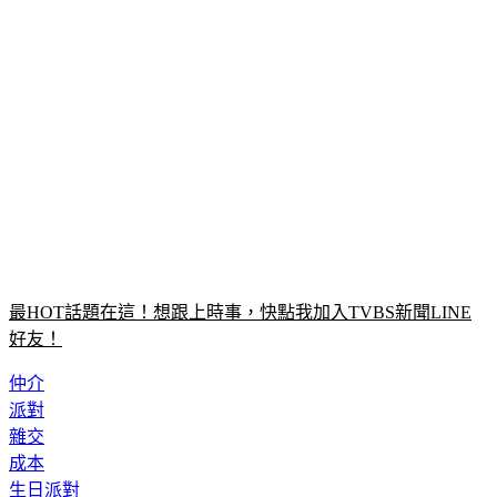
最HOT話題在這！想跟上時事，快點我加入TVBS新聞LINE
好友！
仲介
派對
雜交
成本
生日派對