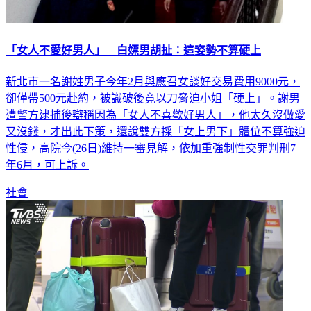
「女人不愛好男人」 白嫖男胡扯：這姿勢不算硬上
新北市一名謝姓男子今年2月與應召女談好交易費用9000元，
卻僅帶500元赴約，被識破後竟以刀脅迫小姐「硬上」。謝男
遭警方逮捕後辯稱因為「女人不喜歡好男人」，他太久沒做愛
又沒錢，才出此下策，還說雙方採「女上男下」體位不算強迫
性侵，高院今(26日)維持一審見解，依加重強制性交罪判刑7
年6月，可上訴。
社會