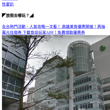
性愛趴
◤放假去哪玩？◢
全台熱門活動、人氣攻略一次看！
高雄美食優惠開搶！再抽
萬元住宿券
下載食尚玩家APP！免費領取優惠券