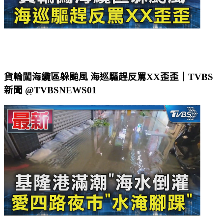
貨輪闖海纜區躲颱風 海巡驅趕反罵XX歪歪｜TVBS
新聞 @TVBSNEWS01