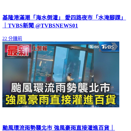
基隆港滿潮「海水倒灌」 愛四路夜市「水淹腳踝」
｜TVBS新聞 @TVBSNEWS01
22 分鐘前