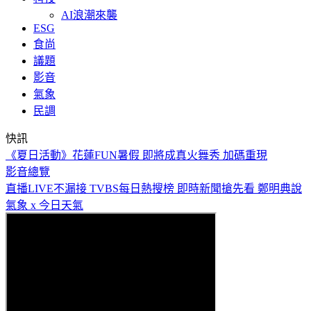
AI浪潮來襲
ESG
食尚
議題
影音
氣象
民調
快訊
白海豚「影響最劇」時間到！中北部防豪雨 恐一路濕到下週
末
影音總覽
直播LIVE不漏接
TVBS每日熱搜榜
即時新聞搶先看
鄭明典說
氣象 x 今日天氣