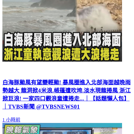
白海豚颱風有望變輕颱! 暴風圈進入北部海面越晚雨
勢越大 龍洞掀4米浪.帳篷遭吹垮.淡水現龍捲風 浙江
掀巨浪! 一家四口觀浪童遭捲走...｜【話題懶人包】
｜TVBS新聞 @TVBSNEWS01
1 小時前