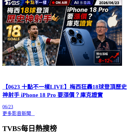
06/23
【0623 十點不一樣LIVE】梅西狂轟18球登頂歷史
神射手 iPhone 18 Pro 要漲價？庫克證實
06/23
更多影音新聞