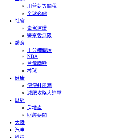
川普對等關稅
全球必讀
社會
毒駕連爆
警察愛無限
體育
十分鐘體壇
NBA
台灣職籃
棒球
健康
瘦瘦針風潮
減肥攻略大進擊
財經
房地產
財經要聞
大陸
汽車
科技