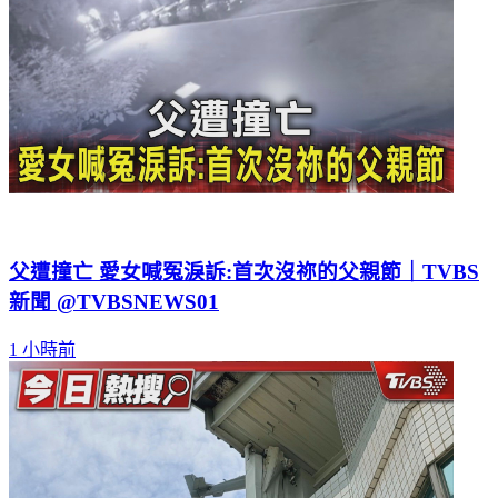
父遭撞亡 愛女喊冤淚訴:首次沒祢的父親節｜TVBS
新聞 @TVBSNEWS01
1 小時前