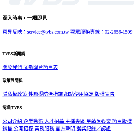
深入時事，一觸即見
意見反映：service@tvbs.com.tw
觀眾服務專線：02-2656-1599
TVBS新聞網
關於我們
56新聞台節目表
政策與隱私
隱私權政策
性騷擾防治措施
網站使用協定
版權宣告
認識 TVBS
公司介紹
企業動態
人才招募
主播專區
星藝象娛樂
節目版權
銷售
公開招標
業務服務
官方聲明
獲獎紀錄／認證