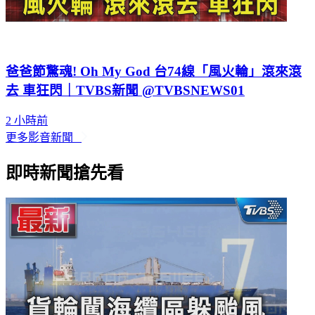
爸爸節驚魂! Oh My God 台74線「風火輪」滾來滾
去 車狂閃｜TVBS新聞 @TVBSNEWS01
2 小時前
更多影音新聞
即時新聞搶先看