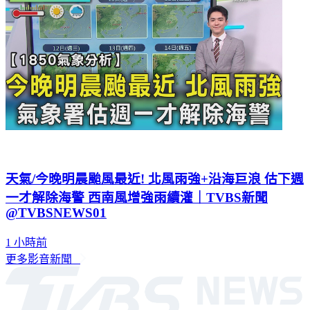
天氣/今晚明晨颱風最近! 北風雨強+沿海巨浪 估下週
一才解除海警 西南風增強雨續灌｜TVBS新聞
@TVBSNEWS01
1 小時前
更多影音新聞