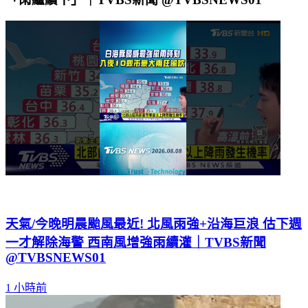
「雨繼續下」｜TVBS新聞 @TVBSNEWS01
天氣/今晚明晨颱風最近! 北風雨強+沿海巨浪 估下週
一才解除海警 西南風增強雨續灌｜TVBS新聞
@TVBSNEWS01
1 小時前