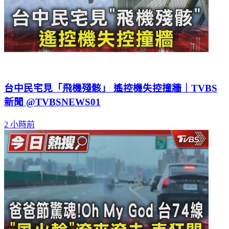
台中民宅見「飛機殘骸」 遙控機失控撞牆｜TVBS
新聞 @TVBSNEWS01
2 小時前