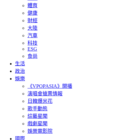
體育
健康
財經
大陸
汽車
科技
ESG
食尚
生活
政治
娛樂
《VPOPASIA》開播
演唱會搶票情報
日韓爆米花
歌手動態
綜藝星聞
戲劇星聞
娛樂電影院
國際