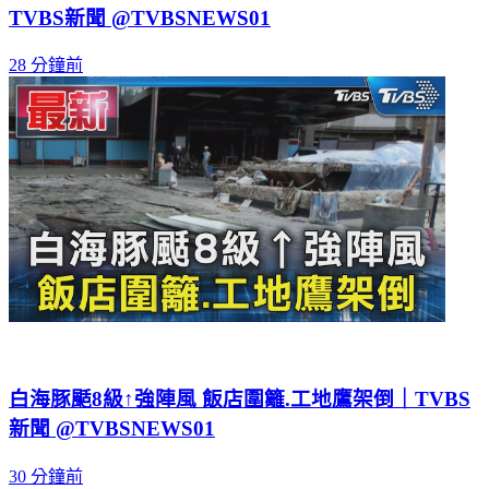
颱風環流雨勢襲北市 強風豪雨直接灌進百貨｜
TVBS新聞 @TVBSNEWS01
28 分鐘前
白海豚颳8級↑強陣風 飯店圍籬.工地鷹架倒｜TVBS
新聞 @TVBSNEWS01