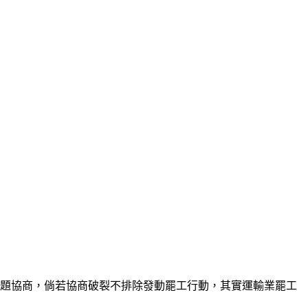
議題協商，倘若協商破裂不排除發動罷工行動，其實運輸業罷工