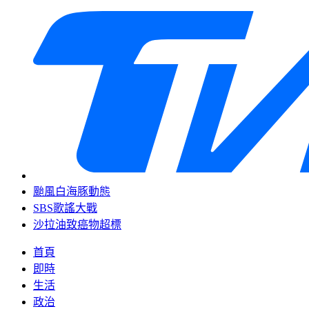
颱風白海豚動態
SBS歌謠大戰
沙拉油致癌物超標
首頁
即時
生活
政治