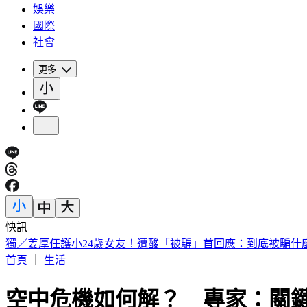
娛樂
國際
社會
更多
快訊
獨／姜厚任護小24歲女友！遭酸「被騙」首回應：到底被騙什
首頁
｜
生活
空中危機如何解？ 專家：關