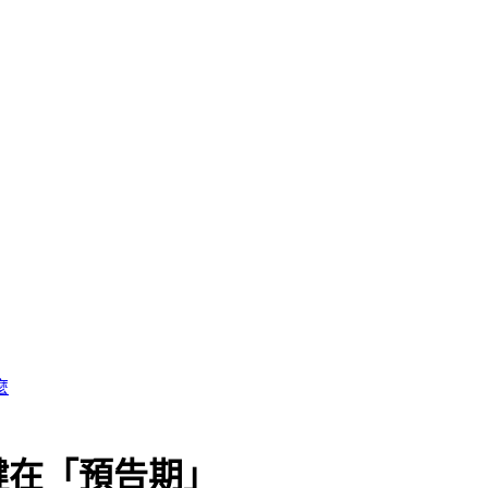
麼
鍵在「預告期」