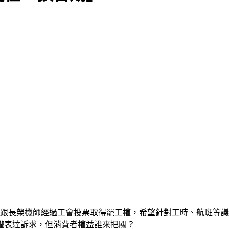
航跟長榮機師經過工會投票取得罷工權，希望針對工時、航班等
權表達訴求，但消費者權益誰來把關？