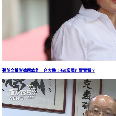
蔡英文推崇德國綠能 台大醫：有9鄰國可買賣電？