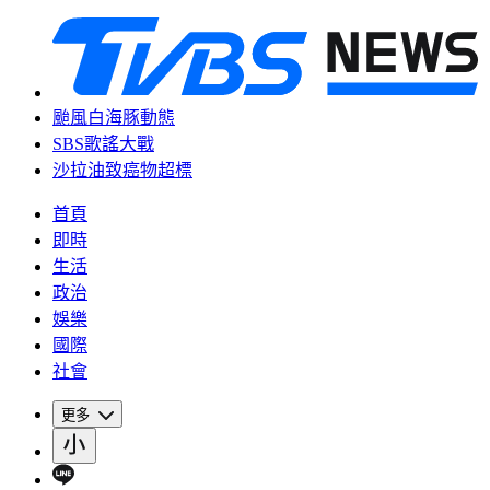
颱風白海豚動態
SBS歌謠大戰
沙拉油致癌物超標
首頁
即時
生活
政治
娛樂
國際
社會
更多