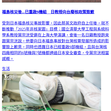
福島核災後...已重啟9機組 日教授向台廢核政策致歉
受到日本福島核災事故影響，因此蔡英文政府自上任後，就不
斷推動「2025年非核家園」目標；國立清華大學工程與系統科
學系教授葉宗洸受邀在上海大學演講，會後一名日籍教授跑來
跟葉宗洸說，他要向日本福島事故對台灣核電發展所造成的影
響致上歉意，同時也透露日本已經重啟9部機組，且與台灣核
四廠相同的6號機與7號機都通過日本安全審查，令葉宗洸相當
感概。
生活