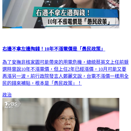
右邊不拿左邊掏錢！10年不漲電價是「愚民政策」
為了安撫非核家園可能帶來的用電危機，總統蔡英文上任前競
選時曾說10年不漲電價，但上任2年已經漲價，10月可能又要
再漲另一波。前行政院發言人鄭麗文說，台電不漲價一樣用全
民的錢來補貼，根本是「愚民政策」！
政治