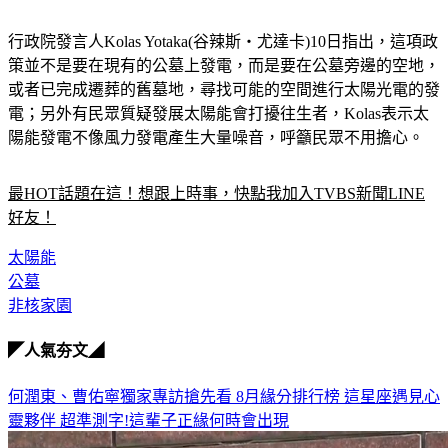
行政院發言人Kolas Yotaka(谷辣斯‧尤達卡)10日指出，這項政
策並不是要在現有的公墓上發電，而是要在公墓旁邊的空地，
或者已完成遷葬的舊墓地，尋找可能的空間進行太陽光電的發
電；另外有民眾質疑發展太陽能會打擾往生者，Kolas表示太
陽能發電不像風力發電產生大量噪音，呼籲民眾不用擔心。
最HOT話題在這！想跟上時事，快點我加入TVBS新聞LINE
好友！
太陽能
公墓
非核家園
◤人氣夯文◢
何潤東、曹佑寧獨家專訪搶先看
8月緣分排行榜 這星座遇見心
靈夥伴
超準測字!這輩子正緣何時會出現