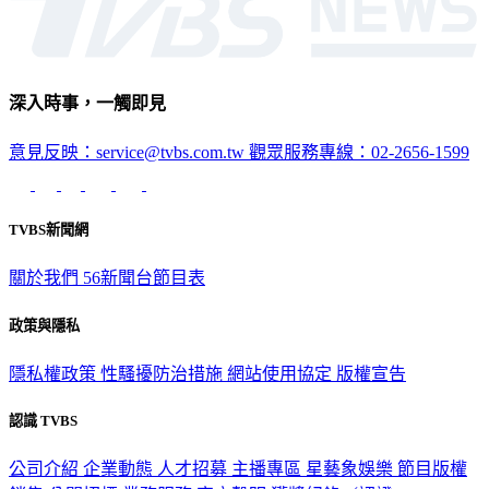
深入時事，一觸即見
意見反映：service@tvbs.com.tw
觀眾服務專線：02-2656-1599
TVBS新聞網
關於我們
56新聞台節目表
政策與隱私
隱私權政策
性騷擾防治措施
網站使用協定
版權宣告
認識 TVBS
公司介紹
企業動態
人才招募
主播專區
星藝象娛樂
節目版權