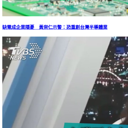
缺電成企業隱憂 黃崇仁示警：恐重創台灣半導體業