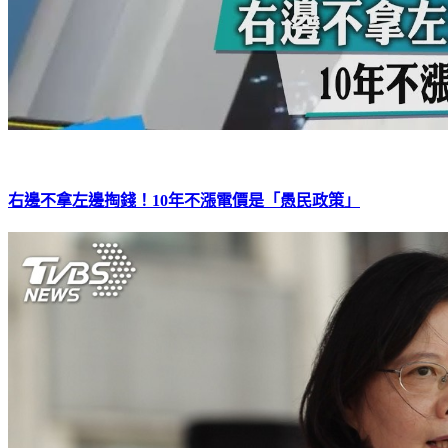
右邊不拿左邊掏錢！10年不漲電價是「愚民政策」