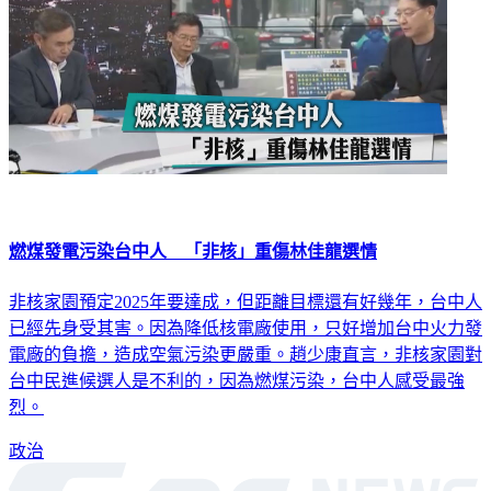
燃煤發電污染台中人 「非核」重傷林佳龍選情
非核家園預定2025年要達成，但距離目標還有好幾年，台中人
已經先身受其害。因為降低核電廠使用，只好增加台中火力發
電廠的負擔，造成空氣污染更嚴重。趙少康直言，非核家園對
台中民進候選人是不利的，因為燃煤污染，台中人感受最強
烈。
政治