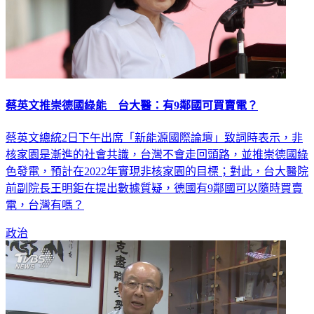
蔡英文推崇德國綠能 台大醫：有9鄰國可買賣電？
蔡英文總統2日下午出席「新能源國際論壇」致詞時表示，非
核家園是漸進的社會共識，台灣不會走回頭路，並推崇德國綠
色發電，預計在2022年實現非核家園的目標；對此，台大醫院
前副院長王明鉅在提出數據質疑，德國有9鄰國可以隨時買賣
電，台灣有嗎？
政治