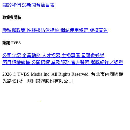
關於我們
56新聞台節目表
政策與隱私
隱私權政策
性騷擾防治措施
網站使用協定
版權宣告
認識 TVBS
公司介紹
企業動態
人才招募
主播專區
星藝象娛樂
節目版權銷售
公開招標
業務服務
官方聲明
獲獎紀錄／認證
2026 © TVBS Media Inc. All Rights Reserved. 台北市內湖區瑞
光路451號 | 聯利媒體股份有限公司