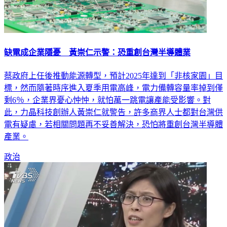
缺電成企業隱憂 黃崇仁示警：恐重創台灣半導體業
蔡政府上任後推動能源轉型，預計2025年達到「非核家園」目
標，然而隨著時序進入夏季用電高峰，電力備轉容量率掉到僅
剩6％，企業界憂心忡忡，就怕萬一跳電讓產能受影響。對
此，力晶科技創辦人黃崇仁就警告，許多商界人士都對台灣供
電有疑慮，若相關問題再不妥善解決，恐怕將重創台灣半導體
產業。
政治