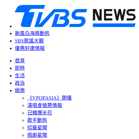
颱風白海豚動態
SBS歌謠大戰
優惠好康情報
首頁
即時
生活
政治
娛樂
《VPOPASIA》開播
演唱會搶票情報
日韓爆米花
歌手動態
綜藝星聞
戲劇星聞