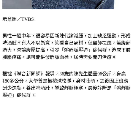
示意圖／TVBS
男性一過中年，很容易因新陳代謝減緩，加上缺乏運動，形成
啤酒肚。有人不以為意，笑看自己身材，但醫師提醒，若腹部
過大，會讓腹壓提高，引發「髂靜脈壓迫」症候群，造成下肢
腫脹疼痛，還可能併發靜脈血栓，屆時需要開刀治療。
根據《聯合新聞網》報導，36歲的陳先生體重96公斤，身高
180多公分，大學曾是橄欖球校隊，身材壯碩，之後因上班應
酬少運動，養出啤酒肚，導致靜脈栓塞，最後診斷是「髂靜脈
壓迫」症候群。