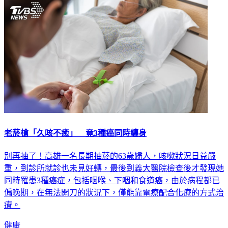
老菸槍「久咳不癒」 竟3種癌同時纏身
別再抽了！高雄一名長期抽菸的63歲婦人，咳嗽狀況日益嚴
重，到診所就診也未見好轉，最後到義大醫院檢查後才發現她
同時罹患3種癌症，包括咽喉、下咽和食道癌，由於病程都已
偏晚期，在無法開刀的狀況下，僅能靠電療配合化療的方式治
療。
健康