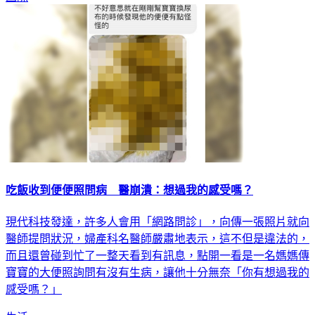
吃飯收到便便照問病 醫崩潰：想過我的感受嗎？
現代科技發達，許多人會用「網路問診」，向傳一張照片就向
醫師提問狀況，婦產科名醫師嚴肅地表示，這不但是違法的，
而且還曾碰到忙了一整天看到有訊息，點開一看是一名媽媽傳
寶寶的大便照詢問有沒有生病，讓他十分無奈「你有想過我的
感受嗎？」