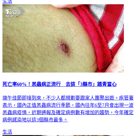
生活
死亡率60%！恙蟲病正流行 去這「3縣市」踏青當心
端午佳節即接到來，不少人都規劃要跟家人團聚出遊。疾管署
表示，國內正值恙蟲病流行季節，國內往年6至7月會出現一波
恙蟲病疫情，近期通報及確定病例數有增加的趨勢，今年確定
病例感染地以這3個縣市最多。
生活