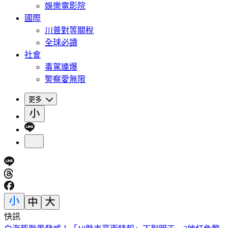
娛樂電影院
國際
川普對等關稅
全球必讀
社會
毒駕連爆
警察愛無限
更多
快訊