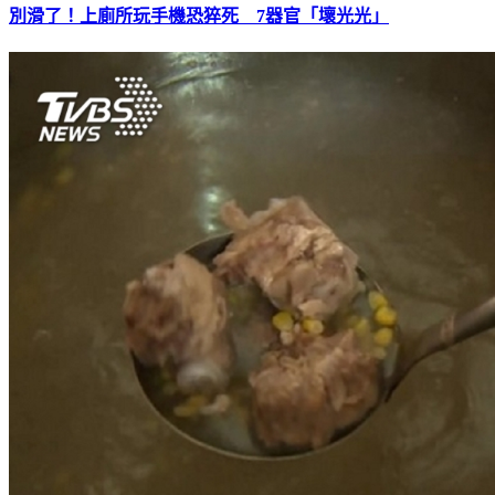
別滑了！上廁所玩手機恐猝死 7器官「壞光光」