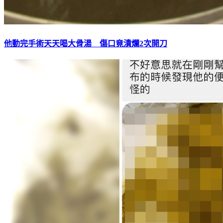
他動完手術天天喝大骨湯 傷口竟潰爛2次開刀