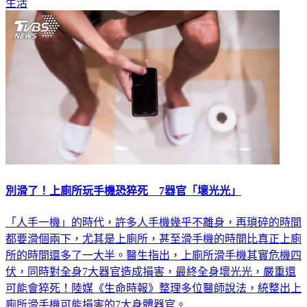
生活
別滑了！上廁所玩手機恐猝死 7器官「壞光光」
「人手一機」的時代，許多人手機幾乎不離身，再瑣碎的時間
都要滑個兩下，尤其是上廁所，甚至滑手機的時間比真正上廁
所的時間還多了一大半。醫生指出，上廁所滑手機其實危機四
伏，同時對全身7大器官造成損害，最終全身壞光光，嚴重還
可能會猝死！陸媒《生命時報》整理多位醫師說法，統整出上
廁所滑手機可能損害的7大身體器官。