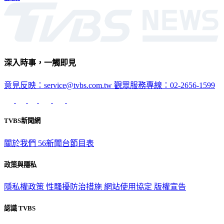
深入時事，一觸即見
意見反映：service@tvbs.com.tw
觀眾服務專線：02-2656-1599
TVBS新聞網
關於我們
56新聞台節目表
政策與隱私
隱私權政策
性騷擾防治措施
網站使用協定
版權宣告
認識 TVBS