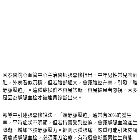
國泰醫院心血管中心主治醫師張嘉修指出，中年男性常見啤酒
肚，外表看似沉穩，但若腹部過大，會讓腹壓升高，引發「髂
靜脈壓迫」。這種症候群不容易診斷，容易被患者忽視，大多
是因為靜脈血栓才被連帶診斷出來。
報導中引述張嘉修說法，「髂靜脈壓迫」通常有20%的發生
率，平時症狀不明顯，但若持續受到壓迫，會讓靜脈血流產生
障礙，增加下肢靜脈壓力。輕則水腫脹痛，嚴重可能引起皮膚
潰瘍或靜脈血栓，必須開刀治療，有時還會影響男性生育能