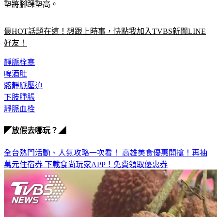
墊將腳踝墊高。
最HOT話題在這！想跟上時事，快點我加入TVBS新聞LINE
好友！
靜脈栓塞
啤酒肚
髂靜脈壓迫
下肢腫脹
靜脈血栓
◤放假去哪玩？◢
全台熱門活動、人氣攻略一次看！
高雄美食優惠開搶！再抽
萬元住宿券
下載食尚玩家APP！免費領取優惠券