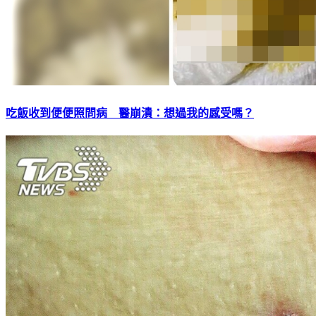
吃飯收到便便照問病 醫崩潰：想過我的感受嗎？