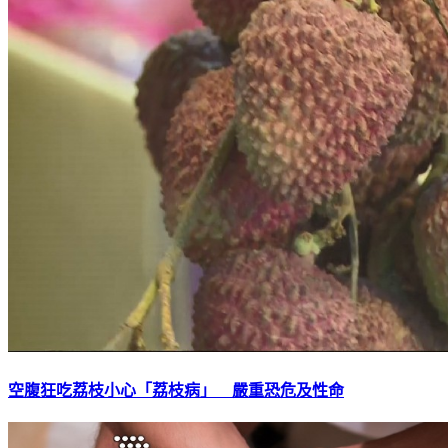
空腹狂吃荔枝小心「荔枝病」 嚴重恐危及性命