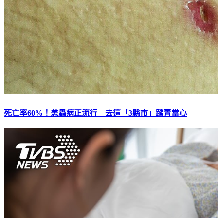
死亡率60%！恙蟲病正流行 去這「3縣市」踏青當心