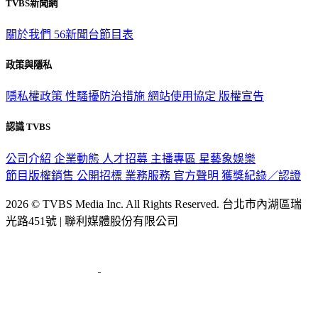
TVBS新聞網
關於我們
56新聞台節目表
政策與隱私
隱私權政策
性騷擾防治措施
網站使用協定
版權宣告
認識 TVBS
公司介紹
企業動態
人才招募
主播專區
星藝象娛樂
節目版權銷售
公開招標
業務服務
官方聲明
獲獎紀錄／認證
2026 © TVBS Media Inc. All Rights Reserved. 台北市內湖區瑞
光路451號 | 聯利媒體股份有限公司