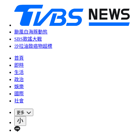
颱風白海豚動態
SBS歌謠大戰
沙拉油致癌物超標
首頁
即時
生活
政治
娛樂
國際
社會
更多