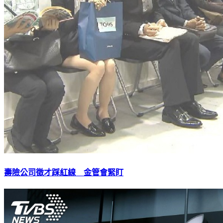
壽險公司徵才踩紅線 金管會緊盯