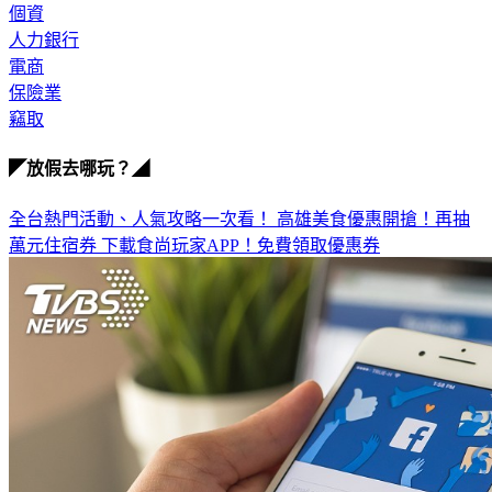
個資
人力銀行
電商
保險業
竊取
◤放假去哪玩？◢
全台熱門活動、人氣攻略一次看！
高雄美食優惠開搶！再抽
萬元住宿券
下載食尚玩家APP！免費領取優惠券