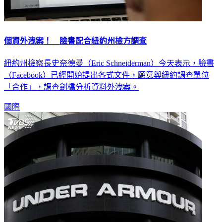
個資外洩案！ 臉書配合紐約州檢方調查
紐約州檢察長史奈德曼（Eric Schneiderman）今天表示，臉書
（Facebook）已經開始提出各式文件，願意與紐約調查單位
「合作」，調查劍橋分析資料外洩案。
國際