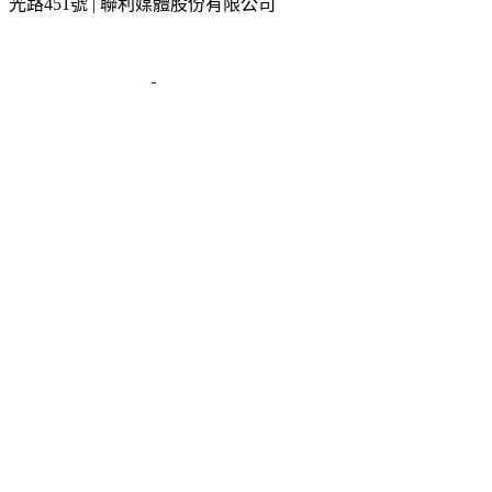
2026 © TVBS Media Inc. All Rights Reserved. 台北市內湖區瑞
光路451號 | 聯利媒體股份有限公司