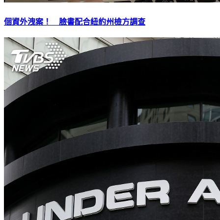
個資外洩案！ 臉書配合紐約州檢方調查