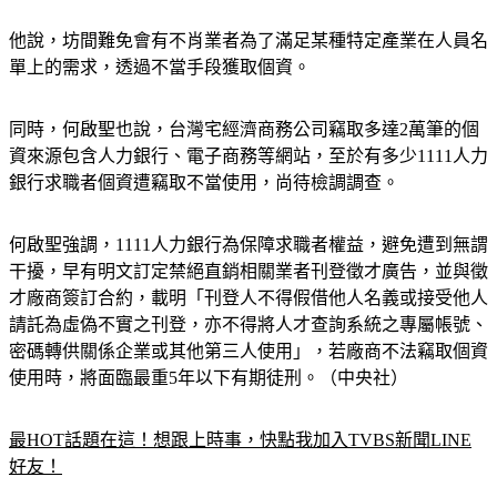
他說，坊間難免會有不肖業者為了滿足某種特定產業在人員名
單上的需求，透過不當手段獲取個資。
同時，何啟聖也說，台灣宅經濟商務公司竊取多達2萬筆的個
資來源包含人力銀行、電子商務等網站，至於有多少1111人力
銀行求職者個資遭竊取不當使用，尚待檢調調查。
何啟聖強調，1111人力銀行為保障求職者權益，避免遭到無謂
干擾，早有明文訂定禁絕直銷相關業者刊登徵才廣告，並與徵
才廠商簽訂合約，載明「刊登人不得假借他人名義或接受他人
請託為虛偽不實之刊登，亦不得將人才查詢系統之專屬帳號、
密碼轉供關係企業或其他第三人使用」，若廠商不法竊取個資
使用時，將面臨最重5年以下有期徒刑。（中央社）
最HOT話題在這！想跟上時事，快點我加入TVBS新聞LINE
好友！