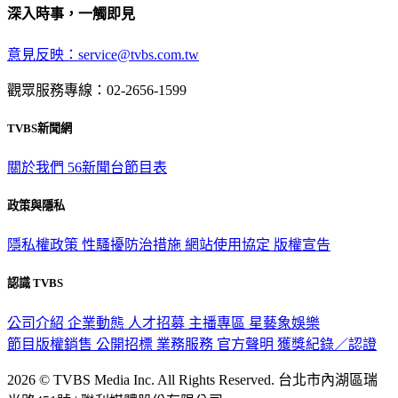
深入時事，一觸即見
意見反映：service@tvbs.com.tw
觀眾服務專線：02-2656-1599
TVBS新聞網
關於我們
56新聞台節目表
政策與隱私
隱私權政策
性騷擾防治措施
網站使用協定
版權宣告
認識 TVBS
公司介紹
企業動態
人才招募
主播專區
星藝象娛樂
節目版權銷售
公開招標
業務服務
官方聲明
獲獎紀錄／認證