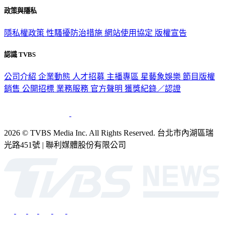
關於我們
56新聞台節目表
政策與隱私
隱私權政策
性騷擾防治措施
網站使用協定
版權宣告
認識 TVBS
公司介紹
企業動態
人才招募
主播專區
星藝象娛樂
節目版權
銷售
公開招標
業務服務
官方聲明
獲獎紀錄／認證
2026 © TVBS Media Inc. All Rights Reserved. 台北市內湖區瑞
光路451號 | 聯利媒體股份有限公司