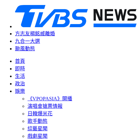
方志友楊銘威離婚
九合一大選
颱風動態
首頁
即時
生活
政治
娛樂
《VPOPASIA》開播
演唱會搶票情報
日韓爆米花
歌手動態
綜藝星聞
戲劇星聞