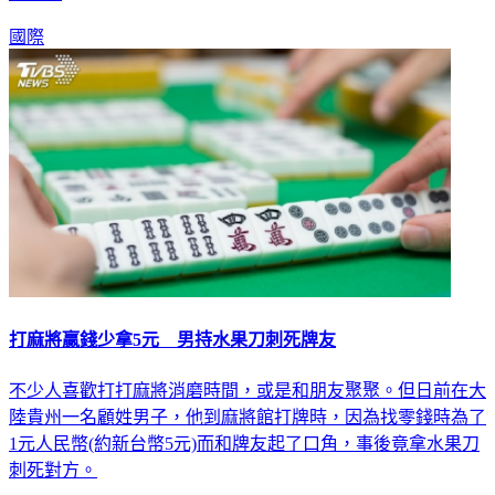
國際
打麻將贏錢少拿5元 男持水果刀刺死牌友
不少人喜歡打打麻將消磨時間，或是和朋友聚聚。但日前在大
陸貴州一名顧姓男子，他到麻將館打牌時，因為找零錢時為了
1元人民幣(約新台幣5元)而和牌友起了口角，事後竟拿水果刀
刺死對方。
國際