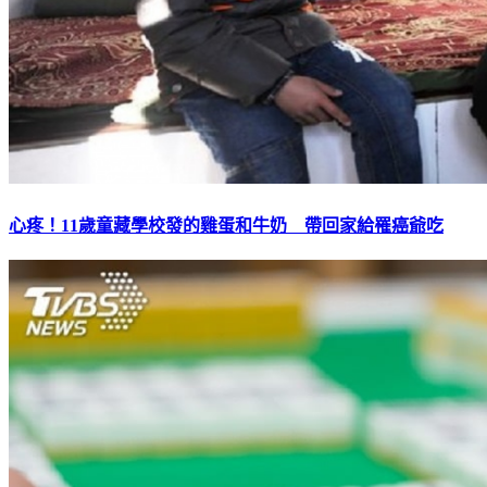
心疼！11歲童藏學校發的雞蛋和牛奶 帶回家給罹癌爺吃