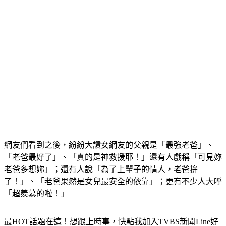
網友們看到之後，紛紛大讚女網友的父親是「最強老爸」、
「老爸最好了」、「真的是神救援耶！」還有人戲稱「可見妳
老爸多想妳」；還有人說
「為了上輩子的情人，老爸拚
了！」、「老爸果然是女兒最安全的依靠」
；更有不少人大呼
「超羨慕的啦！」
最HOT話題在這！想跟上時事，快點我加入TVBS新聞Line好
友！