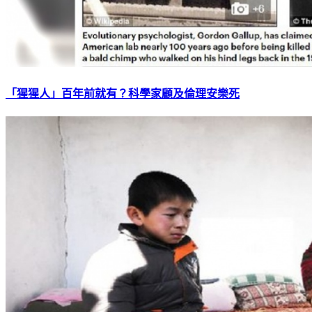
「猩猩人」百年前就有？科學家顧及倫理安樂死