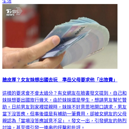
臉皮厚？女友妹想出國去玩 準岳父母要求他「出旅費」
這樣的要求會不會太過分？有女網友在臉書發文提到，自己和
妹妹想要出國旅行幾天，由於妹妹還是學生，想請男友幫忙贊
助。日前男友到家裡提親時，妹妹不好意思地開口請求，男友
當下沒答應，但事後還是有補助一筆費用，卻被女網友的父母
親認為「當場沒答應誠意不足」。發文一出，引發網友的熱烈
討論，甚至還引發一連串的抨擊和批評。