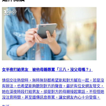
女半夜打給男友 被他母親辱罵「三八，沒父母嗎？」
情侶交往熱戀時，無時無刻都希望能和對方膩在一起，若是沒
有辦法，也希望能夠聽到對方的聲音。最近有位女網友發文，
她在深夜時段打給男友，卻是對方的母親接起電話，不但怪她
沒注意時間，甚至還傳訊息辱罵，讓女網友內心十分受傷。
生活