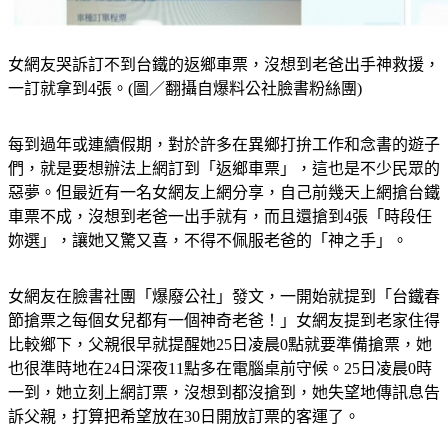
女網友哭訴訂不到台鐵的返鄉車票，沒想到老爸出手神救援，
一訂就拿到4張。(圖／翻攝自爆料公社臉書粉絲團)
每到過年或連續假期，對於許多在異鄉打拚工作和念書的遊子
們，就是要想辦法上網訂到「返鄉車票」，這也是不少民眾的
惡夢。但最近有一名女網友上網分享，
自己前幾天上網搶台鐵
車票不成，沒想到老爸一出手就有，而且還搶到4張「時段任
妳選」，
讓她又驚又喜，不得不佩服老爸的「神之手」。
女網友在臉書社團「爆廢公社」發文，一開始就提到「台鐵春
節搶票之每個女兒都有一個神奇老爸！」女網友提到老家住得
比較鄉下，父親很早就提醒她25日凌晨0點就要準備搶票，她
也很準時地在24日深夜11點多在電腦桌前守候。25日凌晨0時
一到，她立刻上網訂票，沒想到都沒搶到，她失望地傳訊息告
訴父親，打算把希望放在30日開放訂票的客運了。