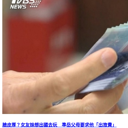
臉皮厚？女友妹想出國去玩 準岳父母要求他「出旅費」