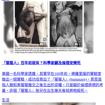
「猩猩人」百年前就有？科學家顧及倫理安樂死
美國一名科學家透露，其實早在100年前，佛羅里達的實驗室
做出一個實驗，成功培育出了「猩猩人」(humanzee)，意思是
指人類和黑猩猩雜交之後生出的混種。只是礙於倫理道德的考
量，這個「猩猩人」胎兒在出生幾天後就將牠殺死。
生活