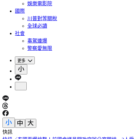
娛樂電影院
國際
川普對等關稅
全球必讀
社會
毒駕連爆
警察愛無限
更多
快訊