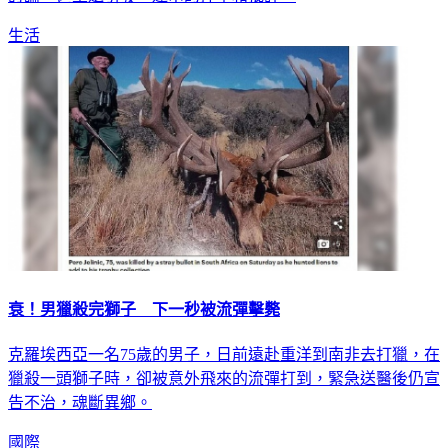
生活
衰！男獵殺完獅子 下一秒被流彈擊斃
克羅埃西亞一名75歲的男子，日前遠赴重洋到南非去打獵，在
獵殺一頭獅子時，卻被意外飛來的流彈打到，緊急送醫後仍宣
告不治，魂斷異鄉。
國際