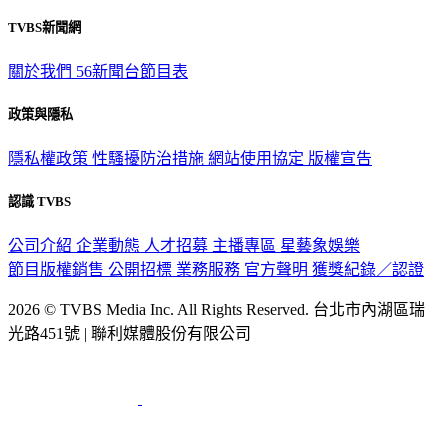
TVBS新聞網
關於我們
56新聞台節目表
政策與隱私
隱私權政策
性騷擾防治措施
網站使用協定
版權宣告
認識 TVBS
公司介紹
企業動態
人才招募
主播專區
星藝象娛樂
節目版權銷售
公開招標
業務服務
官方聲明
獲獎紀錄／認證
2026 © TVBS Media Inc. All Rights Reserved. 台北市內湖區瑞
光路451號 | 聯利媒體股份有限公司