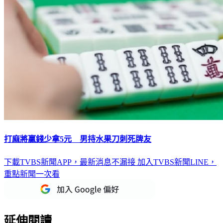
打麻將贏錢少拿5元 男持水果刀刺死牌友
下載TVBS新聞APP，最新消息不漏接
加入TVBS新聞LINE，
重點新聞一次看
延伸閱讀