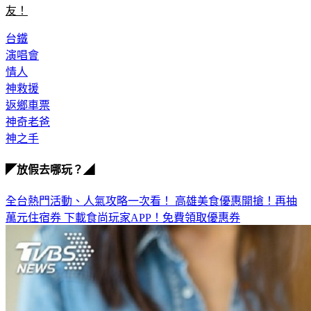
台鐵
演唱會
情人
神救援
返鄉車票
神奇老爸
神之手
◤放假去哪玩？◢
全台熱門活動、人氣攻略一次看！
高雄美食優惠開搶！再抽
萬元住宿券
下載食尚玩家APP！免費領取優惠券