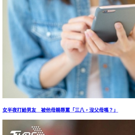
女半夜打給男友 被他母親辱罵「三八，沒父母嗎？」