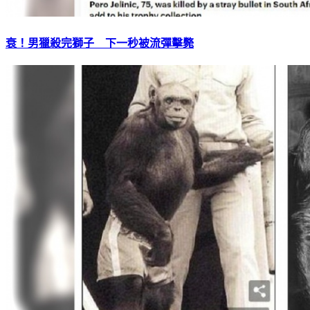
衰！男獵殺完獅子 下一秒被流彈擊斃