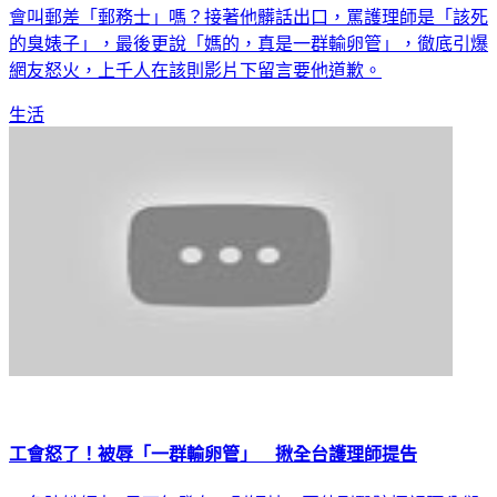
會叫郵差「郵務士」嗎？接著他髒話出口，罵護理師是「該死
的臭婊子」，最後更說「媽的，真是一群輸卵管」，徹底引爆
網友怒火，上千人在該則影片下留言要他道歉。
生活
工會怒了！被辱「一群輸卵管」 揪全台護理師提告