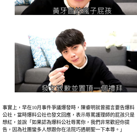
事實上，早在10月事件爭議爆發時，陳睿明就曾揚言要告爆料
公社，當時爆料公社也發文回應，表示辱罵護理師的屁孩只是
想紅，並說「如果認為爆料公社辱罵你，我們非常歡迎你提
告，因為社團蠻多人想跟你在法院巧遇朝聖一下本尊。」