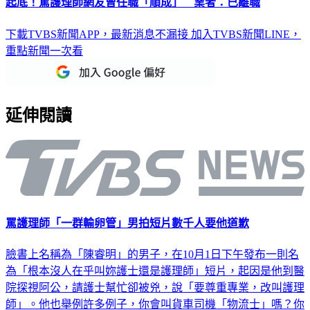
起底！罵護理師網友曾任職「順成」 業者：已離職
下載TVBS新聞APP，最新消息不漏接
加入TVBS新聞LINE，
重點新聞一次看
延伸閱讀
罵護理師「一群輸卵管」男拍短片數千人要他道歉
臉書上名稱為「陳睿明」的男子，在10月1日下午發布一則名
為「根本沒人在乎叫妳護士還是護理師」短片，起因是他到醫
院探視阿公，請護士幫忙卻被兇，說「要尊重專業，改叫護理
師」。他也舉例許多例子，你會叫貨車司機「物流士」嗎？你