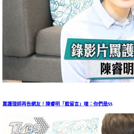
罵護理師再告網友！陳睿明「截留言」嗆：你們是$$