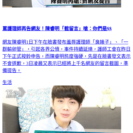
罵護理師再告網友！陳睿明「截留言」嗆：你們是$$
網友陳睿明1日下午在臉書發布羞辱護理師「臭婊子」、「一
群輸卵管」，引起各界公憤，事件持續延燒，護師工會在昨日
下午正式按鈴申告，而陳睿明態度強硬，先是在臉書發文表示
不會道歉，3日凌晨又表示已經將上千名網友的留言截圖，準
備提告。
生活