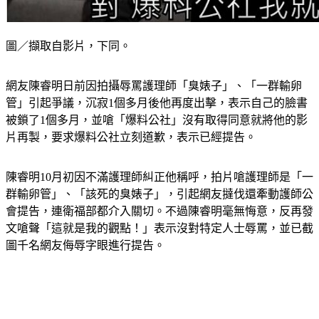
圖／擷取自影片，下同。
網友陳睿明日前因拍攝辱罵護理師「臭婊子」、「一群輸卵
管」引起爭議，沉寂1個多月後他再度出擊，表示自己的臉書
被鎖了1個多月，並嗆「爆料公社」沒有取得同意就將他的影
片再製，要求爆料公社立刻道歉，表示已經提告。
陳睿明10月初因不滿護理師糾正他稱呼，拍片嗆護理師是「一
群輸卵管」、「該死的臭婊子」，引起網友撻伐還牽動護師公
會提告，連衛福部都介入關切。不過陳睿明毫無悔意，反再發
文嗆聲「這就是我的觀點！」表示沒對特定人士辱罵，並已截
圖千名網友侮辱字眼進行提告。