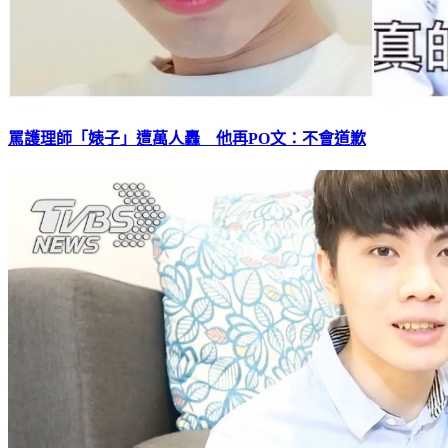
罵護理師「婊子」遭萬人轟 他再PO文：不會道歉