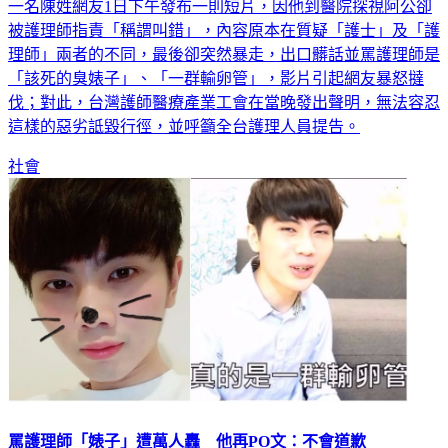
一名陳姓網友1日下午發布一則短片，因他到醫院探視阿公卻
被護理師指責「稱謂叫錯」，內容原本在質疑「護士」及「護
理師」兩者的不同，最後卻突然暴走，出口髒話並罵護理師是
「該死的臭婊子」、「一群輸卵管」，影片引起網友暴怒撻
伐；對此，台灣護師醫療產業工會在當晚發出聲明，無法容忍
這樣的惡劣詆毀行徑，並呼籲全台護理人員提告。
社會
罵護理師「婊子」遭萬人轟 他再PO文：不會道歉