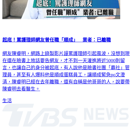
起底！罵護理師網友曾任職「順成」 業者：已離職
網友陳睿明，網路上錄製影片謾罵護理師引起風波，沒想到現
在還在臉書上放話要告網友，才不到一天灌進將近5000則留
言，也讓自己的身分被起底，有人說他是臉書社團「霸社」管
理員，甚至有人爆料他是順成蛋糕員工，讓順成緊急po文澄
清，陳睿明已經在去年離職，還有自稱是他哥哥的人，說要帶
陳睿明去看醫生。
生活