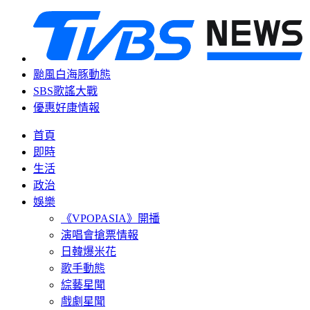
颱風白海豚動態
SBS歌謠大戰
優惠好康情報
首頁
即時
生活
政治
娛樂
《VPOPASIA》開播
演唱會搶票情報
日韓爆米花
歌手動態
綜藝星聞
戲劇星聞