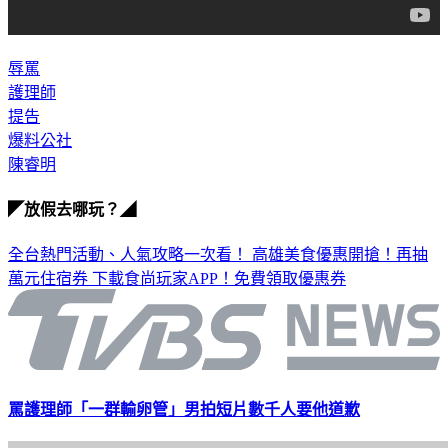
辱罵
護理師
提告
爆料公社
陳睿明
◤放假去哪玩？◢
全台熱門活動、人氣攻略一次看！
高雄美食優惠開搶！再抽
萬元住宿券
下載食尚玩家APP！免費領取優惠券
罵護理師「一群輸卵管」男拍短片數千人要他道歉