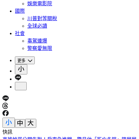
娛樂電影院
國際
川普對等關稅
全球必讀
社會
毒駕連爆
警察愛無限
更多
快訊