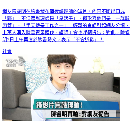
網友陳睿明在臉書發布侮辱護理師的短片，內容不斷出口成
「髒」，不但罵護理師是「臭婊子」，還形容他們是「一群輸
卵管」、「手天使是工作之一」，輕蔑的言語引起網友公憤，
上萬人湧入臉書責罵撻伐，護師工會也呼籲提告；對此，陳睿
明2日上午再度於臉書發文，表示「不會道歉」！
社會