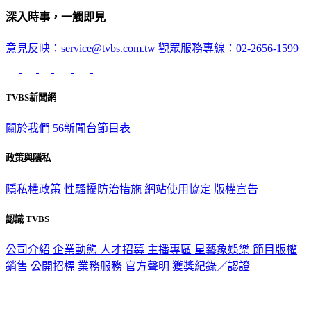
深入時事，一觸即見
意見反映：service@tvbs.com.tw
觀眾服務專線：02-2656-1599
TVBS新聞網
關於我們
56新聞台節目表
政策與隱私
隱私權政策
性騷擾防治措施
網站使用協定
版權宣告
認識 TVBS
公司介紹
企業動態
人才招募
主播專區
星藝象娛樂
節目版權
銷售
公開招標
業務服務
官方聲明
獲獎紀錄／認證