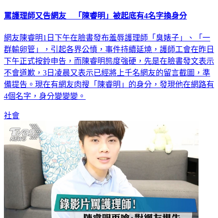
罵護理師又告網友 「陳睿明」被起底有4名字換身分
網友陳睿明1日下午在臉書發布羞辱護理師「臭婊子」、「一
群輸卵管」，引起各界公憤，事件持續延燒，護師工會在昨日
下午正式按鈴申告，而陳睿明態度強硬，先是在臉書發文表示
不會道歉，3日凌晨又表示已經將上千名網友的留言截圖，準
備提告。現在有網友肉搜「陳睿明」的身分，發現他在網路有
4個名字，身分變變變。
社會