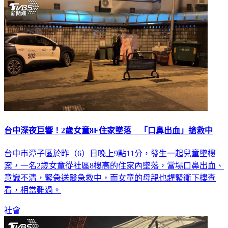
社會
台中深夜巨響！2歲女童8F住家墜落 「口鼻出血」搶救中
台中市潭子區於昨（6）日晚上9點11分，發生一起兒童墜樓
案，一名2歲女童從社區8樓高的住家內墜落，當場口鼻出血、
意識不清，緊急送醫急救中，而女童的母親也趕緊衝下樓查
看，相當難過。
社會