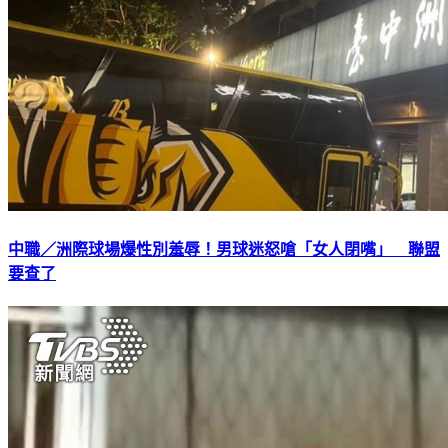
中職／洲際球場爆性別羞辱！男球迷怒嗆「女人閉嘴」 聯盟
要查了