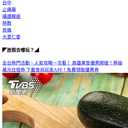
台中
止痛藥
攝護腺癌
熱敷
背痛
大里仁愛
◤放假去哪玩？◢
全台熱門活動、人氣攻略一次看！
高雄美食優惠開搶！再抽
萬元住宿券
下載食尚玩家APP！免費領取優惠券