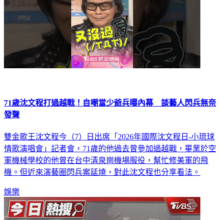
71歲沈文程打過越戰！自嘲當少爺兵曝內幕 談藝人閃兵無奈
發聲
雙金歌王沈文程今（7）日出席「2026年國際沈文程日-小琉球
情歌演唱會」記者會，71歲的他過去曾參加過越戰，畢業於空
軍機械學校的他曾在台中清泉崗機場服役，幫忙修美軍的飛
機。但近來演藝圈閃兵案延燒，對此沈文程也分享看法。
娛樂