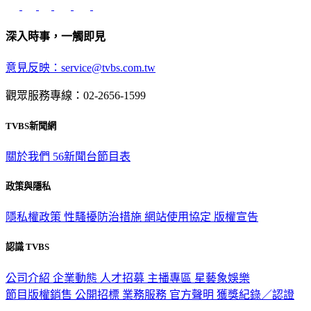
深入時事，一觸即見
意見反映：service@tvbs.com.tw
觀眾服務專線：02-2656-1599
TVBS新聞網
關於我們
56新聞台節目表
政策與隱私
隱私權政策
性騷擾防治措施
網站使用協定
版權宣告
認識 TVBS
公司介紹
企業動態
人才招募
主播專區
星藝象娛樂