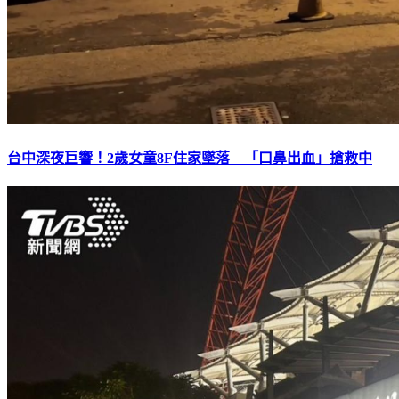
台中深夜巨響！2歲女童8F住家墜落 「口鼻出血」搶救中