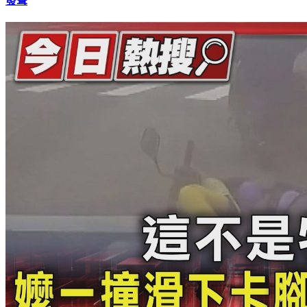
71歲沈文程打過越戰！自嘲當少爺兵曝內幕 談藝人閃兵無奈
發聲