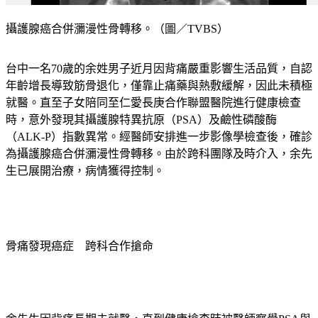
攝護腺癌合併瀰漫性骨轉移。（圖／TVBS）
台中一名70歲的余姓男子近月因背痛嚴重影響生活品質，自認
年齡增長導致筋骨退化，僅靠止痛藥與熱敷緩解，因此未積極
就醫。直至子女陪同至仁愛長庚合作聯盟醫院進行健康檢查
時，意外發現其攝護腺特異抗原（PSA）及鹼性磷酸酶
（ALK-P）指數異常。經醫師安排進一步影像學檢查後，確診
為攝護腺癌合併瀰漫性骨轉移。由於跨科團隊及時介入，余先
生已展開治療，病情獲得控制。
骨痛發現癌症　跨科合作搶命