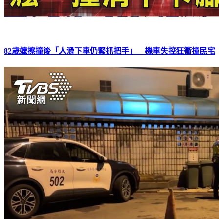
82歲嬤擦撞後「人滑下車仍緊抓把手」 機車失控狂衝撞民宅