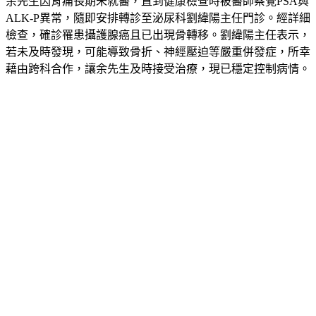
余先生因背痛長期未就醫，直到健康檢查時被醫師察覺PSA與
ALK-P異常，隨即安排轉診至泌尿科劉緯陽主任門診。經詳細
檢查，確診罹患攝護腺癌且已出現骨轉移。劉緯陽主任表示，
若未及時發現，可能導致骨折、神經壓迫等嚴重併發症，所幸
藉由跨科合作，讓余先生及時接受治療，現已穩定控制病情。