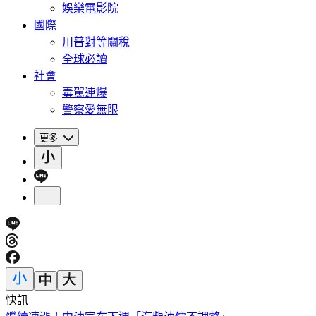
娛樂電影院
國際
川普對等關稅
全球必讀
社會
毒駕連爆
警察愛無限
更多
快訊