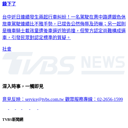
影音／休旅車硬切還伸手比中指！台中駕駛氣炸提告 全程都
錄下了
台中近日連續發生兩起行車糾紛！一名駕駛在惠中路遭銀色休
旅車駕駛連續比不雅手勢，已提告公然侮辱及恐嚇；另一起則
是機車騎士載孩童遭後車逼近險追撞，但警方認定尚難構成逼
車，引發民眾對認定標準的質疑。
社會
深入時事，一觸即見
意見反映：service@tvbs.com.tw
觀眾服務專線：02-2656-1599
TVBS新聞網