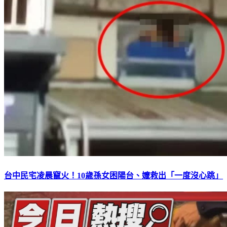
台中民宅凌晨竄火！10歲孫女困陽台、嬤救出「一度沒心跳」