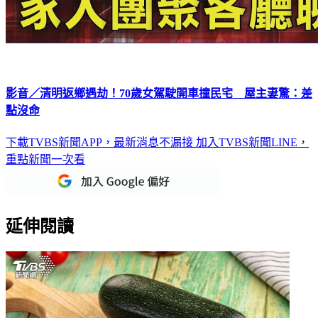
影音／清明返鄉遇劫！70歲女駕駛開車撞民宅 屋主妻驚：差
點沒命
下載TVBS新聞APP，最新消息不漏接
加入TVBS新聞LINE，
重點新聞一次看
延伸閱讀