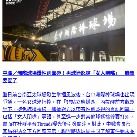
中職／洲際球場爆性別羞辱！男球迷怒嗆「女人閉嘴」 聯盟
要查了
繼日前台南亞太球場發生掌摑風波後，台中洲際棒球場也出現
爭議。一名女球迷指控，在「非站立應援區」內提醒前方觀眾
坐下、避免遮擋視線，卻遭對方以帶有性別歧視的言語回擊，
包括「女人閉嘴」等語，甚至進一步對其他球迷挑釁要打架，
畫面在社群平台Threads曝光後引發關注。對此，中職會長蔡