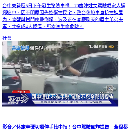
台中東勢區5日下午發生驚險車禍！70歲陳姓女駕駛載家人返
鄉途中，因不明原因失控衝撞民宅，整台休旅車直接撞進屋
內，牆壁與鐵門應聲倒塌，波及正在客廳聊天的屋主弟弟夫
妻，共造成4人輕傷，所幸無生命危險。
社會