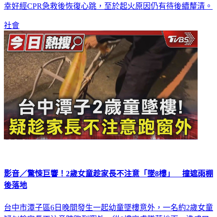
女子及63歲婦人等人，其中63歲婦人被救出時已無呼吸心跳，
幸好經CPR急救後恢復心跳，至於起火原因仍有待後續釐清。
社會
影音／驚悚巨響！2歲女童趁家長不注意「墜8樓」 撞遮雨棚
後落地