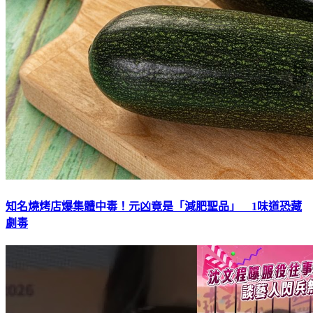
知名燒烤店爆集體中毒！元凶竟是「減肥聖品」 1味道恐藏
劇毒