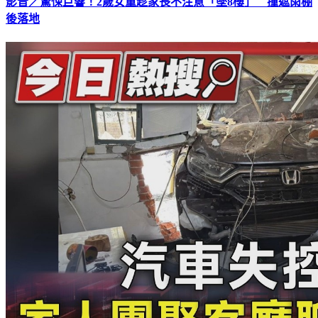
影音／驚悚巨響！2歲女童趁家長不注意「墜8樓」 撞遮雨棚
後落地