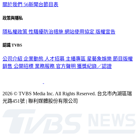
關於我們
56新聞台節目表
政策與隱私
隱私權政策
性騷擾防治措施
網站使用協定
版權宣告
認識 TVBS
公司介紹
企業動態
人才招募
主播專區
星藝象娛樂
節目版權
銷售
公開招標
業務服務
官方聲明
獲獎紀錄／認證
2026 © TVBS Media Inc. All Rights Reserved. 台北市內湖區瑞
光路451號 | 聯利媒體股份有限公司