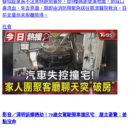
台中市潭子區6日晚間發生一起幼童墜樓意外，一名約2歲女童
疑似趁家長不注意時跑到窗外，從8樓高處墜落地面，造成口
鼻流血、失去意識，隨即由消防隊緊急送往慈濟醫院救治，目
前女童尚未脫離險境。
社會
影音／清明返鄉遇劫！70歲女駕駛開車撞民宅 屋主妻驚：差
點沒命