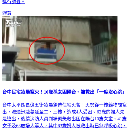
其昌在貼文下方回應表示，聯盟將與球團共同了解事件始末並
進行調查。
體育
台中民宅凌晨竄火！10歲孫女困陽台、嬤救出「一度沒心跳」
台中太平區長億五街凌晨驚傳住宅火警！火勢從一樓雜物間竄
出，濃煙迅速蔓延至二、三樓，造成4人受困。62歲的婦人先
是逃出，後續消防人員到場緊急救出困在陽台10歲女童、41歲