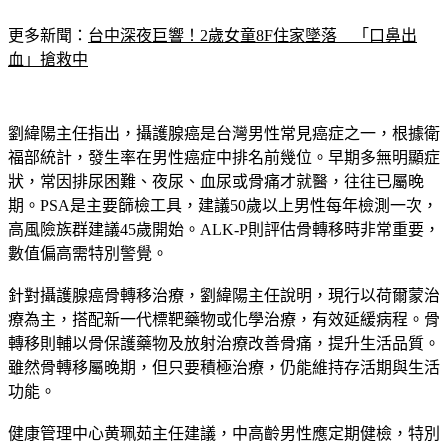
更多新聞：
台中深夜巨響！2歲女童8F住家墜落　「口鼻出
血」搶救中
劉緯陽主任指出，攝護腺癌是台灣男性常見癌症之一，根據衛
福部統計，發生率在男性癌症中排名前幾位。早期多無明顯症
狀，常因排尿困難、夜尿、血尿或骨痛才就醫，往往已屬晚
期。PSA是主要篩檢工具，建議50歲以上男性每年檢測一次，
高風險族群建議45歲開始。ALK-P則評估骨轉移時非常重要，
數值偏高需特別警覺。
針對攝護腺癌骨轉移治療，劉緯陽主任說明，現行以荷爾蒙治
療為主，搭配新一代標靶藥物或化學治療，有效延緩病程。骨
轉移則輔以骨保護藥物及放射治療改善骨痛，提升生活品質。
雖然骨轉移屬晚期，但只要積極治療，仍能維持存活期與生活
功能。