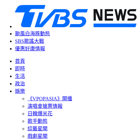
颱風白海豚動態
SBS歌謠大戰
優惠好康情報
首頁
即時
生活
政治
娛樂
《VPOPASIA》開播
演唱會搶票情報
日韓爆米花
歌手動態
綜藝星聞
戲劇星聞