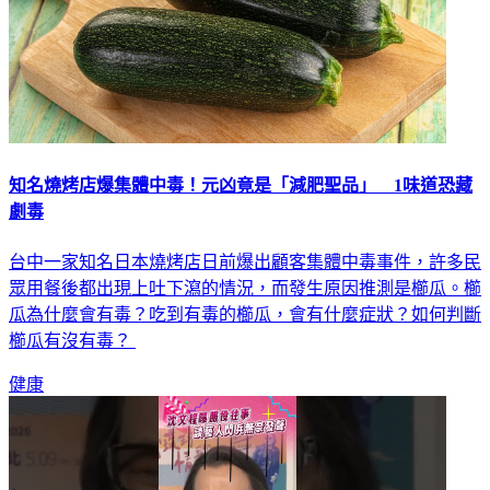
知名燒烤店爆集體中毒！元凶竟是「減肥聖品」 1味道恐藏
劇毒
台中一家知名日本燒烤店日前爆出顧客集體中毒事件，許多民
眾用餐後都出現上吐下瀉的情況，而發生原因推測是櫛瓜。櫛
瓜為什麼會有毒？吃到有毒的櫛瓜，會有什麼症狀？如何判斷
櫛瓜有沒有毒？
健康