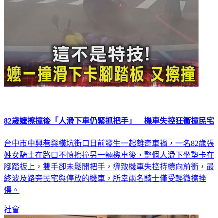
82歲嬤擦撞後「人滑下車仍緊抓把手」 機車失控狂衝撞民宅
台中市中興巷與橫坑街口日前發生一起離奇車禍，一名82歲張
姓女騎士在路口不慎擦撞另一輛機車後，整個人滑下坐墊卡在
腳踏板上，雙手卻未鬆開把手，導致機車失控持續向前衝，最
終波及路旁民宅與停放的機車，所幸兩名騎士僅受輕微擦挫
傷。