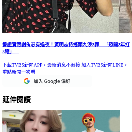
警證實跟謝侑芯有過夜！黃明志持搖頭丸涉2罪 「恐關2年打
3鞭」
下載TVBS新聞APP，最新消息不漏接
加入TVBS新聞LINE，
重點新聞一次看
延伸閱讀