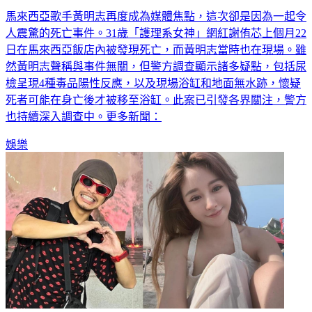
人震驚的死亡事件。31歲「護理系女神」網紅謝侑芯上個月22
日在馬來西亞飯店內被發現死亡，而黃明志當時也在現場。雖
然黃明志聲稱與事件無關，但警方調查顯示諸多疑點，包括尿
檢呈現4種毒品陽性反應，以及現場浴缸和地面無水跡，懷疑
死者可能在身亡後才被移至浴缸。此案已引發各界關注，警方
也持續深入調查中。更多新聞：
娛樂