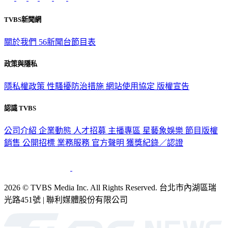
TVBS新聞網
關於我們
56新聞台節目表
政策與隱私
隱私權政策
性騷擾防治措施
網站使用協定
版權宣告
認識 TVBS
公司介紹
企業動態
人才招募
主播專區
星藝象娛樂
節目版權
銷售
公開招標
業務服務
官方聲明
獲獎紀錄／認證
2026 © TVBS Media Inc. All Rights Reserved. 台北市內湖區瑞
光路451號 | 聯利媒體股份有限公司