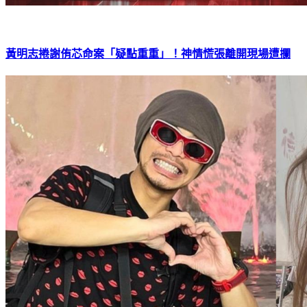
黃明志捲謝侑芯命案「疑點重重」！神情慌張離開現場遭攔