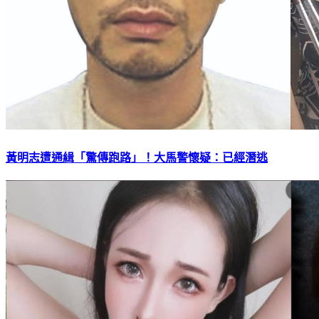
黃明志遭通緝「驚傳跑路」！大馬警懷疑：已經潛逃