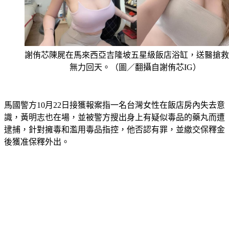
謝侑芯陳屍在馬來西亞吉隆坡五星級飯店浴缸，送醫搶救
無力回天。（圖／翻攝自謝侑芯IG）
馬國警方10月22日接獲報案指一名台灣女性在飯店房內失去意
識，黃明志也在場，並被警方搜出身上有疑似毒品的藥丸而遭
逮捕，針對擁毒和濫用毒品指控，他否認有罪，並繳交保釋金
後獲准保釋外出。