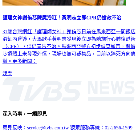
護理女神謝侑芯陳屍浴缸！黃明志立即CPR仍搶救不治
31歲台灣網紅「護理師女神」謝侑芯日前在馬來西亞一間飯店
浴缸內昏迷，大馬歌手黃明志發現後立即為她施行心肺復甦術
（CPR），但仍宣告不治。馬來西亞警方初步調查顯示，謝侑
芯遺體上未發現外傷，現場也無可疑物品，目前以猝死方向偵
辦。更多新聞：
娛樂
深入時事，一觸即見
意見反映：service@tvbs.com.tw
觀眾服務專線：02-2656-1599