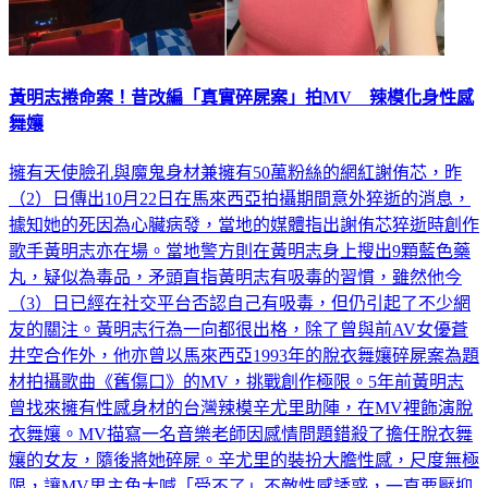
黃明志捲命案！昔改編「真實碎屍案」拍MV 辣模化身性感
舞孃
擁有天使臉孔與魔鬼身材兼擁有50萬粉絲的網紅謝侑芯，昨
（2）日傳出10月22日在馬來西亞拍攝期間意外猝逝的消息，
據知她的死因為心臟病發，當地的媒體指出謝侑芯猝逝時創作
歌手黃明志亦在場。當地警方則在黃明志身上搜出9顆藍色藥
丸，疑似為毒品，矛頭直指黃明志有吸毒的習慣，雖然他今
（3）日已經在社交平台否認自己有吸毒，但仍引起了不少網
友的關注。黃明志行為一向都很出格，除了曾與前AV女優蒼
井空合作外，他亦曾以馬來西亞1993年的脫衣舞孃碎屍案為題
材拍攝歌曲《舊傷口》的MV，挑戰創作極限。5年前黃明志
曾找來擁有性感身材的台灣辣模辛尤里助陣，在MV裡飾演脫
衣舞孃。MV描寫一名音樂老師因感情問題錯殺了擔任脫衣舞
孃的女友，隨後將她碎屍。辛尤里的裝扮大膽性感，尺度無極
限，讓MV男主角大喊「受不了」不敵性感誘惑，一直要壓抑
控制生理反應。《舊傷口》的MV是以真實兇殺案件作為題