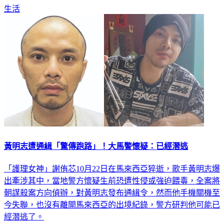
黃明志遭通緝「驚傳跑路」！大馬警懷疑：已經潛逃
「護理女神」謝侑芯10月22日在馬來西亞猝逝，歌手黃明志爆
出牽涉其中，當地警方懷疑生前恐遭性侵或強迫餵毒，全案將
朝謀殺案方向偵辦，對黃明志發布通緝令，然而他手機關機至
今失聯，也沒有離開馬來西亞的出境紀錄，警方研判他可能已
經潛逃了。