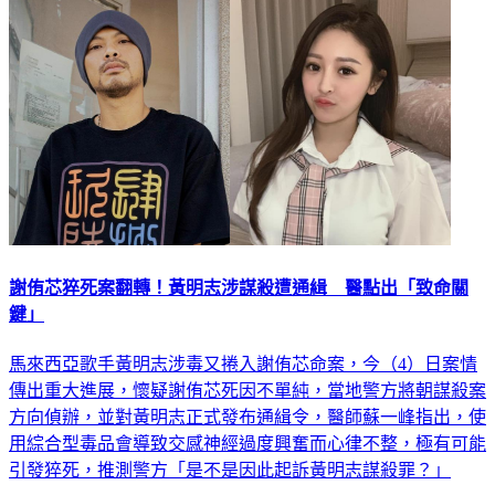
謝侑芯猝死案翻轉！黃明志涉謀殺遭通緝 醫點出「致命關
鍵」
馬來西亞歌手黃明志涉毒又捲入謝侑芯命案，今（4）日案情
傳出重大進展，懷疑謝侑芯死因不單純，當地警方將朝謀殺案
方向偵辦，並對黃明志正式發布通緝令，醫師蘇一峰指出，使
用綜合型毒品會導致交感神經過度興奮而心律不整，極有可能
引發猝死，推測警方「是不是因此起訴黃明志謀殺罪？」
生活