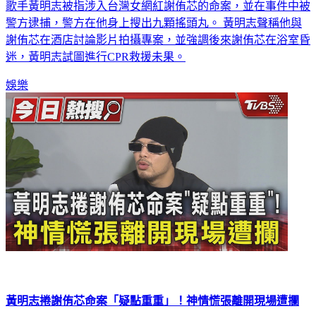
警方逮捕，警方在他身上搜出九顆搖頭丸。 黃明志聲稱他與
謝侑芯在酒店討論影片拍攝專案，並強調後來謝侑芯在浴室昏
迷，黃明志試圖進行CPR救援未果。
娛樂
黃明志捲謝侑芯命案「疑點重重」！神情慌張離開現場遭攔
馬來西亞歌手黃明志再度成為媒體焦點，這次卻是因為一起令