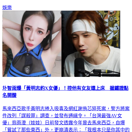
娛樂
圤智雨爆「黃明志約X女優」！控他有女友還上床 握鐵證點
名開酸
馬來西亞歌手黃明志捲入吸毒及網紅謝侑芯猝死案，警方將案
件改列「謀殺罪」調查，並發布通緝令。「台灣最強AV女
優」翁雨澄（娃娃）日前發文透露今年曾去馬來西亞，自爆
「嘗試了那些東西」外，更崩潰表示：「我根本只是你其中的
一個玩具。」對此「網紅推手」圤智雨今（4）日以「黃明志