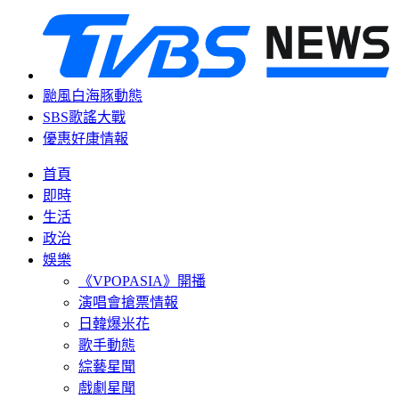
颱風白海豚動態
SBS歌謠大戰
優惠好康情報
首頁
即時
生活
政治
娛樂
《VPOPASIA》開播
演唱會搶票情報
日韓爆米花
歌手動態
綜藝星聞
戲劇星聞