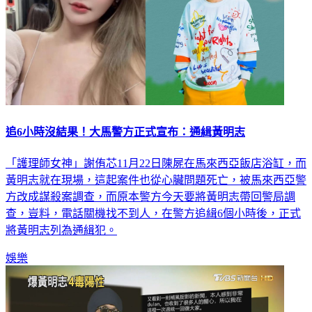
追6小時沒結果！大馬警方正式宣布：通緝黃明志
「護理師女神」謝侑芯11月22日陳屍在馬來西亞飯店浴缸，而
黃明志就在現場，這起案件也從心臟問題死亡，被馬來西亞警
方改成謀殺案調查，而原本警方今天要將黃明志帶回警局調
查，豈料，電話關機找不到人，在警方追緝6個小時後，正式
將黃明志列為通緝犯。
娛樂