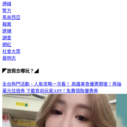
警方
馬來西亞
報案
逮捕
調查
網紅
社會大眾
黃明志
◤放假去哪玩？◢
全台熱門活動、人氣攻略一次看！
高雄美食優惠開搶！再抽
萬元住宿券
下載食尚玩家APP！免費領取優惠券