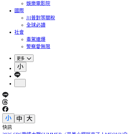
娛樂電影院
國際
川普對等關稅
全球必讀
社會
毒駕連爆
警察愛無限
更多
快訊