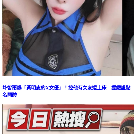
圤智雨爆「黃明志約X女優」！控他有女友還上床 握鐵證點
名開酸