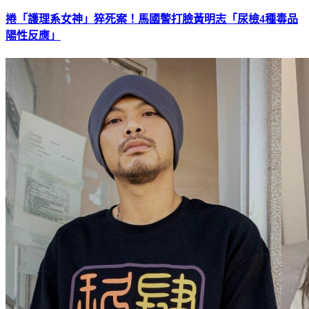
捲「護理系女神」猝死案！馬國警打臉黃明志「尿檢4種毒品
陽性反應」