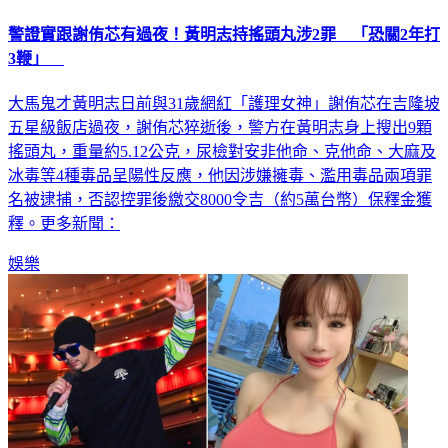
警證實跟謝侑芯有過夜！黃明志持搖頭丸涉2罪 「恐關2年打
3鞭」
大馬鬼才黃明志日前與31歲網紅「護理女神」謝侑芯在吉隆坡
五星級飯店過夜，謝侑芯猝逝後，警方在黃明志身上搜出9顆
搖頭丸，重量約5.12公克，尿檢對安非他命、克他命、大麻及
冰毒等4種毒品呈陽性反應，他因涉嫌擁毒、濫用毒品兩項罪
名被逮捕，否認控罪後繳交8000令吉（約5萬台幣）保釋金獲
釋。更多新聞：
娛樂