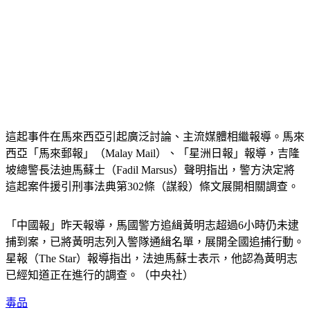
這起事件在馬來西亞引起廣泛討論、主流媒體相繼報導。馬來
西亞「馬來郵報」（Malay Mail）、「星洲日報」報導，吉隆
坡總警長法迪馬蘇士（Fadil Marsus）聲明指出，警方決定將
這起案件援引刑事法典第302條（謀殺）條文展開相關調查。
「中國報」昨天報導，馬國警方追緝黃明志超過6小時仍未逮
捕到案，已將黃明志列入警隊通緝名單，展開全國追捕行動。
星報（The Star）報導指出，法迪馬蘇士表示，他認為黃明志
已經知道正在進行的調查。（中央社）
毒品
通緝