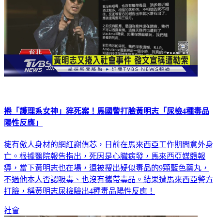
捲「護理系女神」猝死案！馬國警打臉黃明志「尿檢4種毒品
陽性反應」
擁有傲人身材的網紅謝侑芯，日前在馬來西亞工作期間意外身
亡。根據醫院報告指出，死因是心臟病發，馬來西亞媒體報
導，當下黃明志也在場，還被搜出疑似毒品的9顆藍色藥丸，
不過他本人否認吸毒、也沒有攜帶毒品。結果遭馬來西亞警方
打臉，稱黃明志尿檢驗出4種毒品陽性反應！
社會