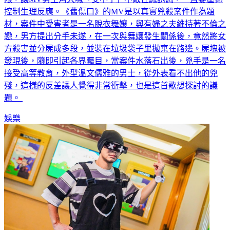
材，案件中受害者是一名脫衣舞孃，與有婦之夫維持著不倫之
戀，男方提出分手未遂，在一次與舞孃發生關係後，竟然將女
方殺害並分屍成多段，並裝在垃圾袋子里拋棄在路邊。屍塊被
發現後，隨即引起各界矚目，當案件水落石出後，兇手是一名
接受高等教育，外型溫文儒雅的男士，從外表看不出他的兇
殘，這樣的反差讓人覺得非常衝擊，也是這首歌想探討的議
題。
娛樂