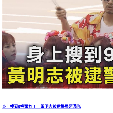
身上搜到9搖頭丸！ 黃明志被逮警局照曝光