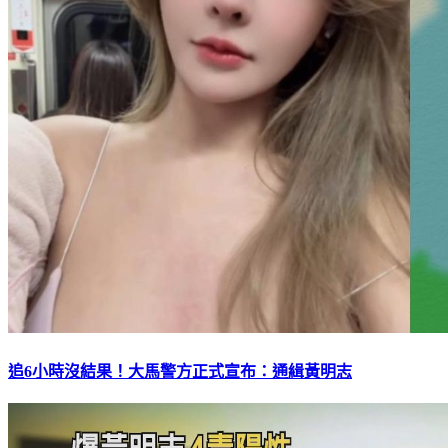
追6小時沒結果！大馬警方正式宣布：通緝黃明志