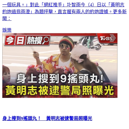
約炮過翁雨澄」為題抨擊，直言握有兩人的約炮證據。更多新
聞：
娛樂
身上搜到9搖頭丸！ 黃明志被逮警局照曝光
歌手黃明志被指涉入台灣女網紅謝侑芯的命案，並在事件中被