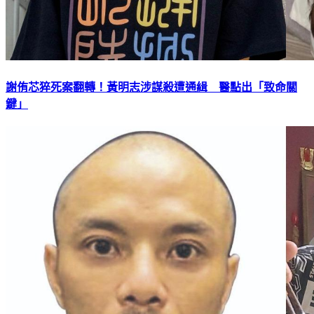
謝侑芯猝死案翻轉！黃明志涉謀殺遭通緝 醫點出「致命關
鍵」