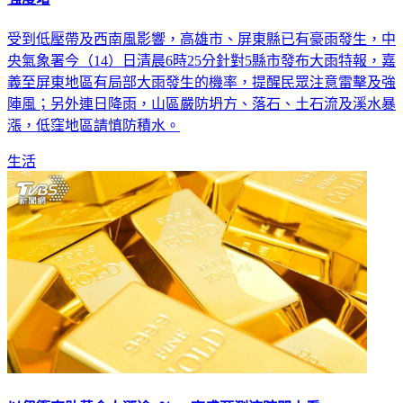
受到低壓帶及西南風影響，高雄市、屏東縣已有豪雨發生，中
央氣象署今（14）日清晨6時25分針對5縣市發布大雨特報，嘉
義至屏東地區有局部大雨發生的機率，提醒民眾注意雷擊及強
陣風；另外連日降雨，山區嚴防坍方、落石、土石流及溪水暴
漲，低窪地區請慎防積水。
生活