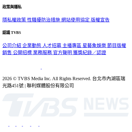
政策與隱私
隱私權政策
性騷擾防治措施
網站使用協定
版權宣告
認識 TVBS
公司介紹
企業動態
人才招募
主播專區
星藝象娛樂
節目版權
銷售
公開招標
業務服務
官方聲明
獲獎紀錄／認證
2026 © TVBS Media Inc. All Rights Reserved. 台北市內湖區瑞
光路451號 | 聯利媒體股份有限公司