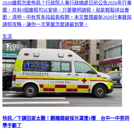
2026連假怎麼佈局？行政院人事行政總處日前公告2026年行事
曆，共有9個連假可以安排，只要聰明請假，就能輕鬆拼出春
節、清明、中秋等多段超長假期。本文整理最新2026行事曆與
請假攻略，讓你一次掌握怎麼請最划算。
生活
快訊／下課回家太難！翻牆踏破採光罩墜1樓 台中一中男同
學手斷了