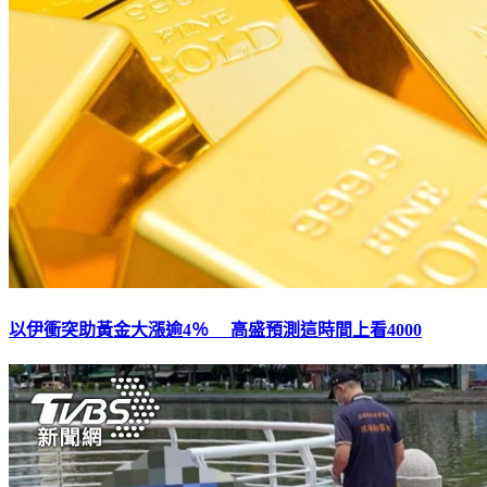
以伊衝突助黃金大漲逾4％ 高盛預測這時間上看4000