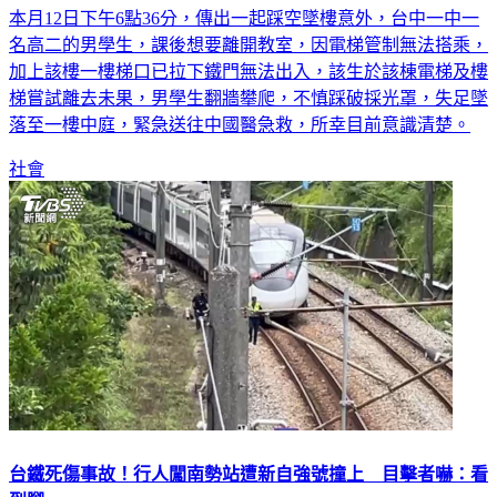
本月12日下午6點36分，傳出一起踩空墜樓意外，台中一中一
名高二的男學生，課後想要離開教室，因電梯管制無法搭乘，
加上該樓一樓梯口已拉下鐵門無法出入，該生於該棟電梯及樓
梯嘗試離去未果，男學生翻牆攀爬，不慎踩破採光罩，失足墜
落至一樓中庭，緊急送往中國醫急救，所幸目前意識清楚。
社會
台鐵死傷事故！行人闖南勢站遭新自強號撞上 目擊者嚇：看