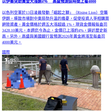
以伊衝突助黃金大漲逾4％ 高盛預測這時間上看4000
以色列空軍於13日凌晨發動「崛起之獅」（Rising Lion）空襲
伊朗，導致市場對中東局勢升溫的擔憂，促使投資人爭相購買
避險資產，黃金價格於週五大漲超過 1%，現貨金價報每盎司
3428.10美元，本週迄今為止，金價已上漲約4%，逼近歷史新
高。另外，高盛與美國銀行皆預測2026年黃金將漲至每盎司
4000美元。
國際