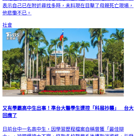
表示自己已在附近尋找多時，未料現在目擊了母親死亡現場，
他悲慟不已。
社會
又有學霸高中生出事！準台大醫學生遭控「科展抄襲」 台大
回應了
日前台中一名高中生，因學習歷程檔案自稱曾獲「最佳辯