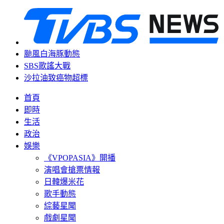
颱風白海豚動態
SBS歌謠大戰
沙拉油致癌物超標
首頁
即時
生活
政治
娛樂
《VPOPASIA》開播
演唱會搶票情報
日韓爆米花
歌手動態
綜藝星聞
戲劇星聞