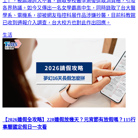
士」，被踢爆誇大不實，錄取多校醫學系後遭取消資格，引發
各界熱議。如今又傳出一名女學霸高中生，同時錄取了台大醫
學系、電機系，卻被網友指控科展作品涉嫌抄襲，目前科教館
已收到通報介入調查，台大校方也對此作出回應。
生活
【2026連假全攻略】228連假放幾天？元宵節有放假嗎？115行
事曆國定假日一次看