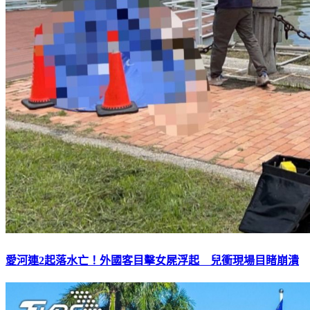
愛河連2起落水亡！外國客目擊女屍浮起 兒衝現場目睹崩潰