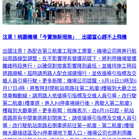
注意！桃園機場「今實施新措施」 出國當心趕不上飛機
出國注意！為配合第三航廈工程施工需要，機場公司將進行航
站南路線型調整，在不影響現有營運前提下，將利用機場營運
離峰時段進行，以確保對旅客影響降到最低，並維持施工時段
道路順暢。屆時請用路人配合減速慢行，並依循導引指標及交
維人員引導行駛。更多新聞：機場公司提醒，6月16日23時至6
月17日4時，將暫時封閉航站南路往第二航廈3樓報到大廳之出
境車輛動線。請用路人依循導引指標及交維人員引導，改行駛
第二航廈1樓車道，進入P4停車場繞行後，再駛入第二航廈3
樓報到大廳車道。更多新聞：桃機表示，自6月10日起，航站
南路原有中間車道將封閉施工，請依循導引指標及交維人員引
導，改行駛航站南路右側車道前往第一航廈、第二航廈1樓接
機大廳接送區及P4停車場地下層入口。機場公司也將利用離