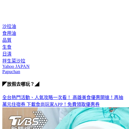
沙拉油
食用油
品質
生食
日清
拌生菜沙拉
Yahoo JAPAN
Papuchan
◤放假去哪玩？◢
全台熱門活動、人氣攻略一次看！
高雄美食優惠開搶！再抽
萬元住宿券
下載食尚玩家APP！免費領取優惠券