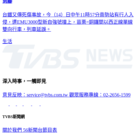
到腳
台鐵又傳死傷事故，今（14）日中午11時57分南勢站有行人入
侵，遭EMU3000型新自強號撞上，苗栗=銅鑼間以西正線單線
雙向行車，列車延誤。
生活
深入時事，一觸即見
意見反映：service@tvbs.com.tw
觀眾服務專線：02-2656-1599
TVBS新聞網
關於我們
56新聞台節目表