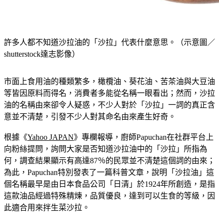
許多人都不知道沙拉油的「沙拉」代表什麼意思。（示意圖／
shutterstock達志影像）
市面上食用油的種類繁多，橄欖油、葵花油、苦茶油與大豆油
等皆因原料而得名，消費者多能從名稱一眼看出；然而，沙拉
油的名稱由來卻令人疑惑，不少人對於「沙拉」一詞的真正含
意並不清楚，引發不少人對其命名由來產生好奇。
根據《
Yahoo JAPAN
》專欄報導，廚師Papuchan在社群平台上
向粉絲提問，詢問大家是否知道沙拉油中的「沙拉」所指為
何，調查結果顯示有高達87％的民眾並不清楚這個詞的由來；
為此，Papuchan特別發表了一篇科普文章，說明「沙拉油」這
個名稱最早是由日本食品公司「日清」於1924年所創造，是指
這款油品經過特殊精煉，品質優良，達到可以生食的等級，因
此適合用來拌生菜沙拉。