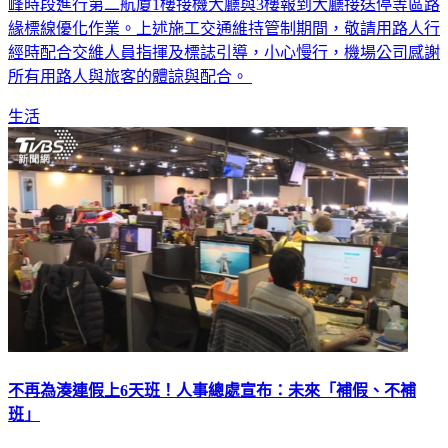
峰時段進行第二航廈1樓接機大廳與3樓報到大廳接送停等區路
緣標線優化作業。上述施工交通維持管制期間，敬請用路人行
經時配合交維人員指揮及標誌引導，小心慢行，機場公司感謝
所有用路人與旅客的體諒與配合。
生活
不再為湊連假上6天班！人事總處宣布：未來「補假、不補
班」