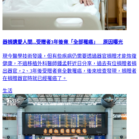
器捐遺愛人間...受贈者3年後竟「全部罹癌」 原因曝光
現今醫學技術發達，但有些疾病仍需要透過器官捐贈才能恢復
健康，不過移植外科醫師鍾孟軒近日分享，過去有位捐贈者捐
出器官，2、3年後受贈者竟全數罹癌，後來檢查發現，捐贈者
在捐贈器官時就已經罹癌了。
生活