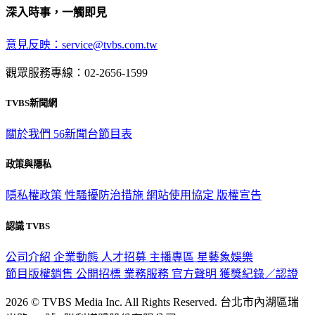
深入時事，一觸即見
意見反映：service@tvbs.com.tw
觀眾服務專線：02-2656-1599
TVBS新聞網
關於我們
56新聞台節目表
政策與隱私
隱私權政策
性騷擾防治措施
網站使用協定
版權宣告
認識 TVBS
公司介紹
企業動態
人才招募
主播專區
星藝象娛樂
節目版權銷售
公開招標
業務服務
官方聲明
獲獎紀錄／認證
2026 © TVBS Media Inc. All Rights Reserved. 台北市內湖區瑞