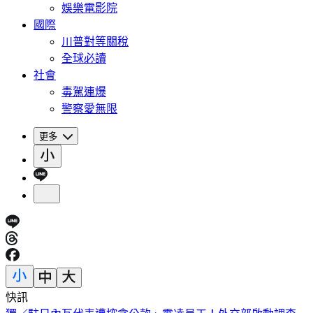
娛樂電影院
國際
川普對等關稅
全球必讀
社會
毒駕連爆
警察愛無限
更多
快訊