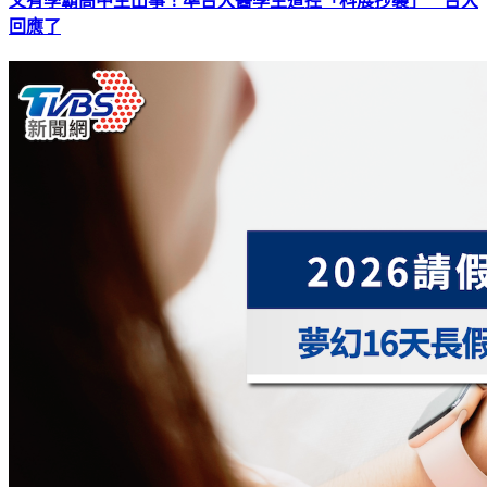
又有學霸高中生出事！準台大醫學生遭控「科展抄襲」 台大
回應了