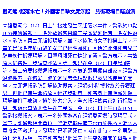
愛河連2起落水亡！外國客目擊女屍浮起 兒衝現場目睹崩潰
高雄愛河今（14）日上午接連發生兩起落水事件，警消於11點
10分接獲通報，一名外籍遊客目擊三民區愛河畔有一名女性落
水。消防人員立即趕抵現場，並下水協助將女子打撈上岸，不
幸的是該名年約61歲的女子已經明顯死亡。恰好此時死者兒子
騎車匆忙抵達現場，目擊母親死亡情緒崩潰。警方表示，事故
原因仍待進一步調查釐清。第一起是在今（14）日凌晨3時
許，鼓山分局接獲通報表示一名77歲的蘇男獨自離家。經警方
沿路搜索，在博愛一路的河岸旁發現疑似是蘇男所使用的雨
傘，立即通報消防到場協助搜索，經過6小時搜救終於尋獲蘇
男，但他已無生命徵象。經初步勘察，死者身上無明顯外傷，
現場無打鬥痕跡，排除外力介入，全案報請檢察官進行相驗。
另一起落水事故則發生在三民區，今（14）日上午11點10分，
警消接獲報案，表示一名外國遊客在經過愛河邊時發現異狀，
當下立即通報相關單位，警消穿戴裝備下水實施搜救。消防人
員將女子救起時，發現她已明顯死亡。就在此時，一名男騎士
急忙趕到現場，表示死者就是他當天上午突然離家的母親。他