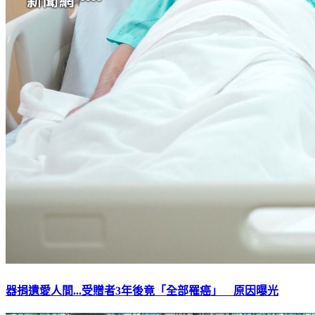
器捐遺愛人間...受贈者3年後竟「全部罹癌」 原因曝光