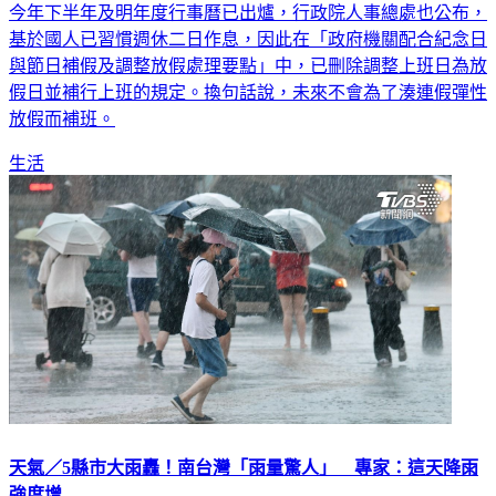
今年下半年及明年度行事曆已出爐，行政院人事總處也公布，
基於國人已習慣週休二日作息，因此在「政府機關配合紀念日
與節日補假及調整放假處理要點」中，已刪除調整上班日為放
假日並補行上班的規定。換句話說，未來不會為了湊連假彈性
放假而補班。
生活
天氣／5縣市大雨轟！南台灣「雨量驚人」 專家：這天降雨
強度增