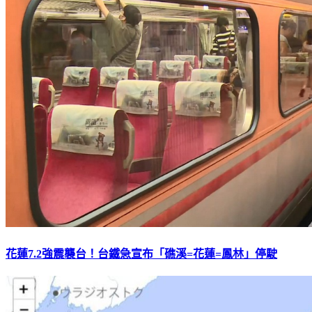
花蓮7.2強震襲台！台鐵急宣布「礁溪=花蓮=鳳林」停駛