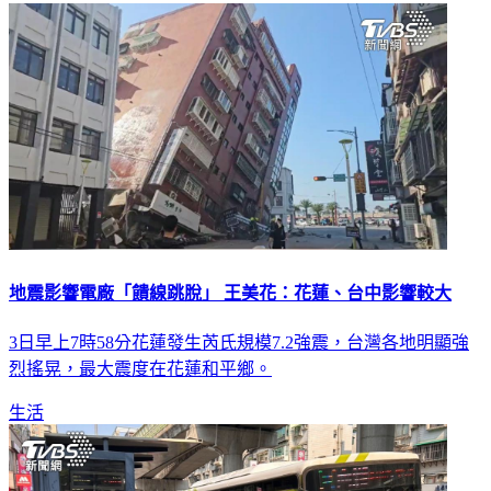
地震影響電廠「饋線跳脫」 王美花：花蓮、台中影響較大
3日早上7時58分花蓮發生芮氏規模7.2強震，台灣各地明顯強
烈搖晃，最大震度在花蓮和平鄉。
生活