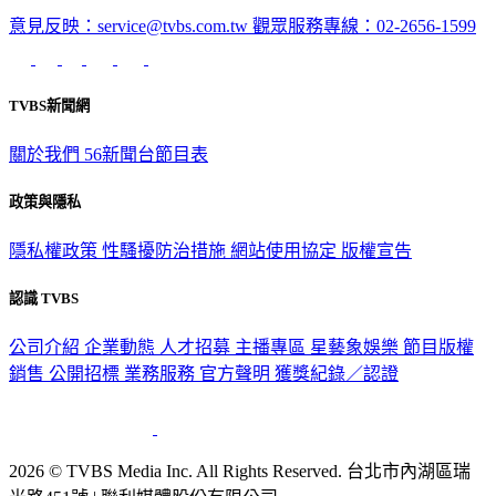
TVBS新聞網
關於我們
56新聞台節目表
政策與隱私
隱私權政策
性騷擾防治措施
網站使用協定
版權宣告
認識 TVBS
公司介紹
企業動態
人才招募
主播專區
星藝象娛樂
節目版權
銷售
公開招標
業務服務
官方聲明
獲獎紀錄／認證
2026 © TVBS Media Inc. All Rights Reserved. 台北市內湖區瑞
光路451號 | 聯利媒體股份有限公司