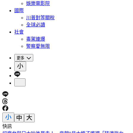
娛樂電影院
國際
川普對等關稅
全球必讀
社會
毒駕連爆
警察愛無限
更多
快訊