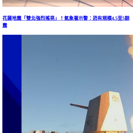
花蓮地震「雙北強烈搖晃」！氣象署示警：恐有規模4.5至5餘
震