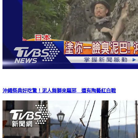
沖繩祭典好吃驚！泥人舞獅來驅邪 還有陶藝紅白戰