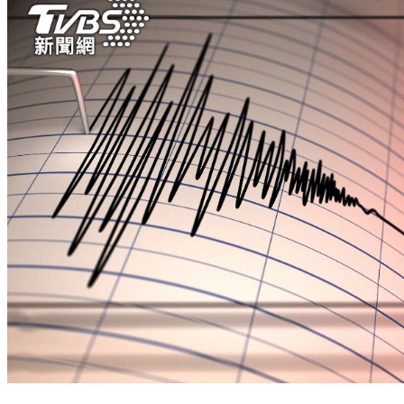
地震頻傳 印尼規模７、菲律賓6.7 幸皆未引發海嘯警報