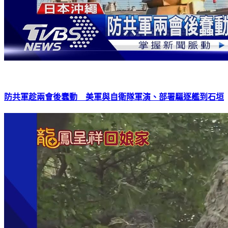
防共軍趁兩會後蠢動 美軍與自衛隊軍演、部署驅逐艦到石垣