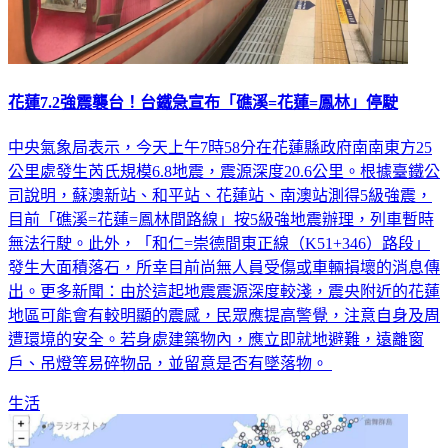
花蓮7.2強震襲台！台鐵急宣布「礁溪=花蓮=鳳林」停駛
中央氣象局表示，今天上午7時58分在花蓮縣政府南南東方25
公里處發生芮氏規模6.8地震，震源深度20.6公里。根據臺鐵公
司說明，蘇澳新站、和平站、花蓮站、南澳站測得5級強震，
目前「礁溪=花蓮=鳳林間路線」按5級強地震辦理，列車暫時
無法行駛。此外，「和仁=崇德間東正線（K51+346）路段」
發生大面積落石，所幸目前尚無人員受傷或車輛損壞的消息傳
出。更多新聞：由於這起地震震源深度較淺，震央附近的花蓮
地區可能會有較明顯的震感，民眾應提高警覺，注意自身及周
遭環境的安全。若身處建築物內，應立即就地避難，遠離窗
戶、吊燈等易碎物品，並留意是否有墜落物。
生活