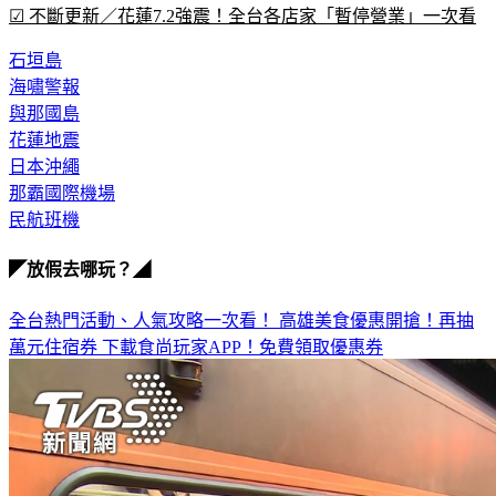
石垣島
海嘯警報
與那國島
花蓮地震
日本沖繩
那霸國際機場
民航班機
◤放假去哪玩？◢
全台熱門活動、人氣攻略一次看！
高雄美食優惠開搶！再抽
萬元住宿券
下載食尚玩家APP！免費領取優惠券