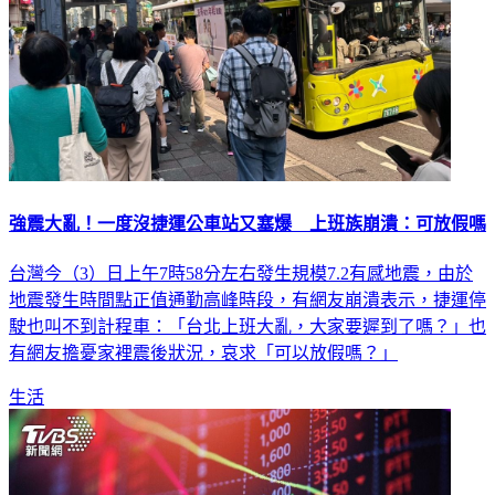
強震大亂！一度沒捷運公車站又塞爆 上班族崩潰：可放假嗎
台灣今（3）日上午7時58分左右發生規模7.2有感地震，由於
地震發生時間點正值通勤高峰時段，有網友崩潰表示，捷運停
駛也叫不到計程車：「台北上班大亂，大家要遲到了嗎？」也
有網友擔憂家裡震後狀況，哀求「可以放假嗎？」
生活