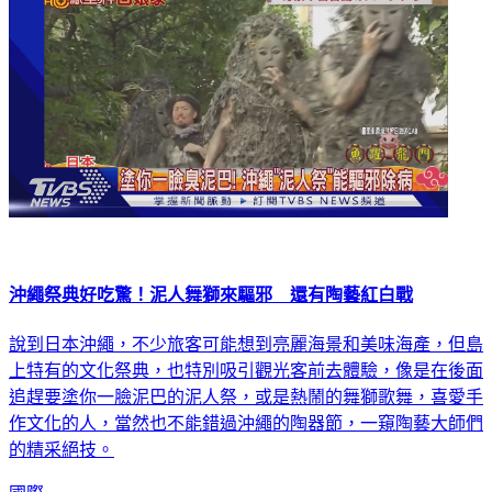
沖繩祭典好吃驚！泥人舞獅來驅邪 還有陶藝紅白戰
說到日本沖繩，不少旅客可能想到亮麗海景和美味海產，但島
上特有的文化祭典，也特別吸引觀光客前去體驗，像是在後面
追趕要塗你一臉泥巴的泥人祭，或是熱鬧的舞獅歌舞，喜愛手
作文化的人，當然也不能錯過沖繩的陶器節，一窺陶藝大師們
的精采絕技。
國際