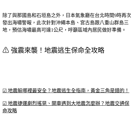
除了與那國島和石垣島之外，日本氣象廳在台北時間9時再次
發出海嘯警報，此次針對沖繩本島、宮古島跟八重山群島三
地，預估海嘯最高可達1公尺，呼籲區域內居民做好準備。
⚠︎ 強震來襲！地震逃生保命全攻略
☑ 地震躲哪裡最安全？地震逃生全指南，黃金三角是錯的！
☑ 地震捷運劇烈搖晃、開車遇到大地震怎麼辦？地震交通保
命攻略