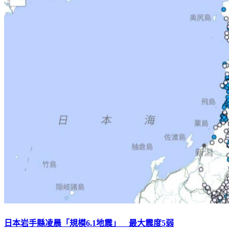
日本岩手縣凌晨「規模6.1地震」 最大震度5弱