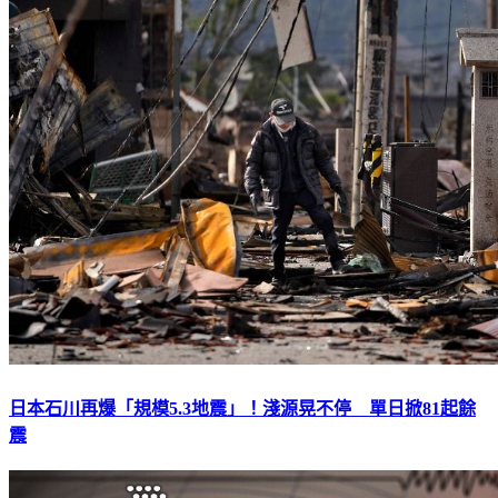
日本石川再爆「規模5.3地震」！淺源晃不停 單日掀81起餘
震