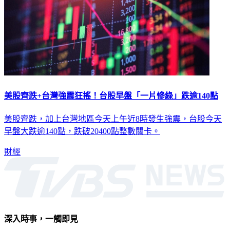
美股齊跌+台灣強震狂搖！台股早盤「一片慘綠」跌逾140點
美股齊跌，加上台灣地區今天上午近8時發生強震，台股今天
早盤大跌逾140點，跌破20400點整數關卡。
財經
深入時事，一觸即見
意見反映：service@tvbs.com.tw
觀眾服務專線：02-2656-1599