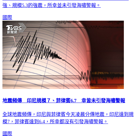
國際
地震頻傳 印尼規模７、菲律賓6.7 幸皆未引發海嘯警報
全球地震頻傳，印尼與菲律賓今天凌晨分傳地震，印尼達到規
模7，菲律賓達到6.4，所幸都沒有引發海嘯警報。
國際