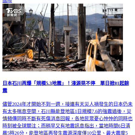
日本石川再爆「規模5.3地震」！淺源晃不停 單日掀81起餘
震
儘管2024年才開始不到一週，接連有天災人禍發生的日本仍未
有太多喘息空間，石川縣能登地區1日規模7.6的強震過後，災
情頻傳同時不斷有死傷消息回報，各地民眾憂心忡忡的同時也
時刻被全球關注；而稍早又有地震訊息指出，當地時間6日清
晨5時26分，能登地區再發生震源深度僅10公里、最大震度5
強、規模5.3的強震，所幸並未引發海嘯警報。