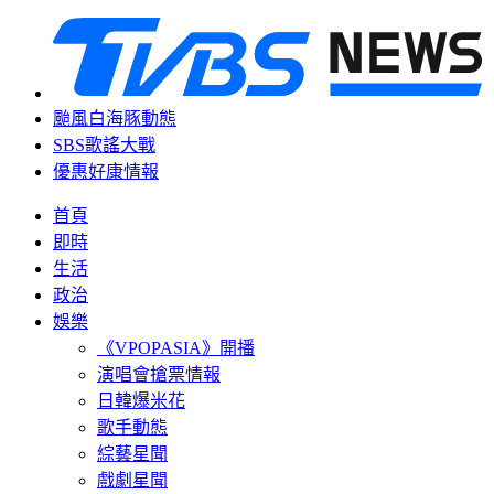
颱風白海豚動態
SBS歌謠大戰
優惠好康情報
首頁
即時
生活
政治
娛樂
《VPOPASIA》開播
演唱會搶票情報
日韓爆米花
歌手動態
綜藝星聞
戲劇星聞