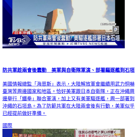
防共軍趁兩會後蠢動 美軍與自衛隊軍演、部署驅逐艦到石垣
美國情報總監「海恩斯」表示，大陸解放軍會繼續用武力恫嚇
臺灣等周邊國家和地區。恰好美軍跟日本自衛隊，正在沖繩周
邊舉行「鐵拳」聯合軍演，加上又有美軍驅逐艦，周一部署到
沖繩的石垣島。為了防範共軍在大陸兩會後有行動，美軍似乎
已經提前做好準備。
國際