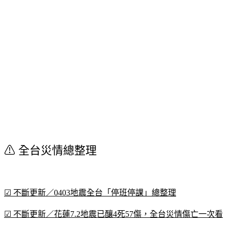
⚠︎ 全台災情總整理
☑ 不斷更新／0403地震全台「停班停課」總整理
☑ 不斷更新／花蓮7.2地震已釀4死57傷，全台災情傷亡一次看
☑ 不斷更新／花蓮7.2強震！全台各店家「暫停營業」一次看