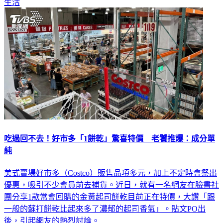
生活
吃過回不去！好市多「1餅乾」驚喜特價 老饕推爆：成分單
純
美式賣場好市多（Costco）販售品項多元，加上不定時會祭出
優惠，吸引不少會員前去補貨。近日，就有一名網友在臉書社
團分享1款常會回購的金黃起司餅乾目前正在特價，大讚「跟
一般的蘇打餅乾比起來多了濃郁的起司香氣」。貼文PO出
後，引起網友的熱烈討論。