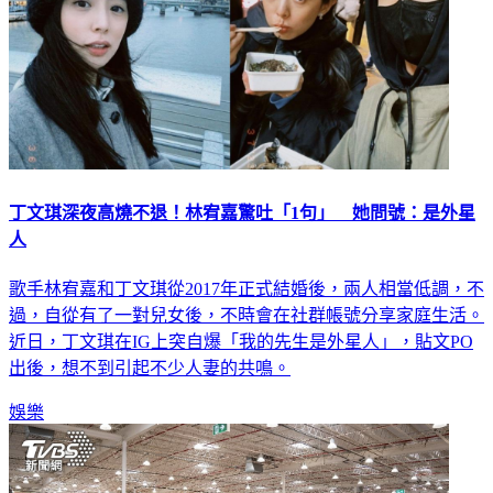
丁文琪深夜高燒不退！林宥嘉驚吐「1句」 她問號：是外星
人
歌手林宥嘉和丁文琪從2017年正式結婚後，兩人相當低調，不
過，自從有了一對兒女後，不時會在社群帳號分享家庭生活。
近日，丁文琪在IG上突自爆「我的先生是外星人」，貼文PO
出後，想不到引起不少人妻的共鳴。
娛樂