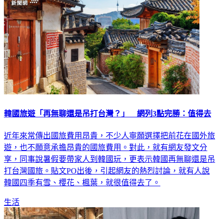
韓國旅遊「再無聊還是吊打台灣？」 網列3點完勝：值得去
近年來常傳出國旅費用昂貴，不少人寧願選擇把前花在國外旅
遊，也不願意承擔昂貴的國旅費用。對此，就有網友發文分
享，同事說暑假要帶家人到韓國玩，更表示韓國再無聊還是吊
打台灣國旅。貼文PO出後，引起網友的熱烈討論，就有人說
韓國四季有雪、櫻花、楓葉，就很值得去了。
生活