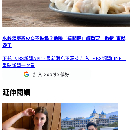
水餃怎麼煮皮Ｑ不黏鍋？他曝「這關鍵」超重要 做錯1事就
毀了
下載TVBS新聞APP，最新消息不漏接
加入TVBS新聞LINE，
重點新聞一次看
延伸閱讀