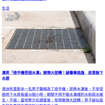
生活
澳男「撿手機受困水溝」案情大逆轉！疑肇事逃逸 故意躲下
水道
澳洲布里斯本一名男子聲稱為了撿手機，爬進水溝後，不幸受
困地下水道長達36個小時，期間不得不喝水溝裡的水和雨水維
生。不過，當地警方在調查後，發現案情大逆轉，男子疑似是