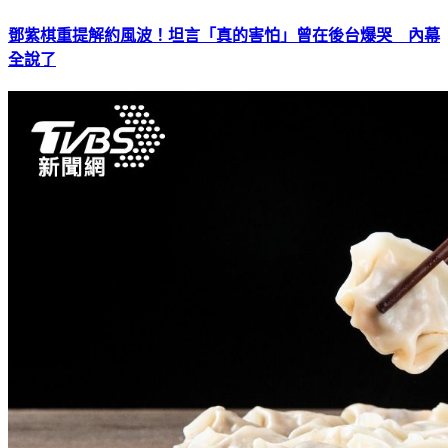
鄧紫棋重提解約風波！坦言「真的害怕」曾在後台爆哭 內幕
全說了