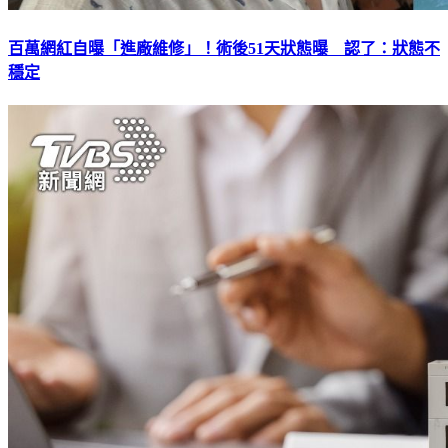
百萬網紅自曝「進廠維修」！術後51天狀態曝 認了：狀態不
穩定