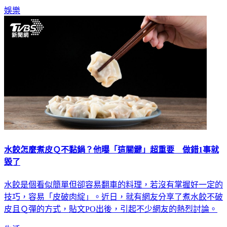
娛樂
水餃怎麼煮皮Ｑ不黏鍋？他曝「這關鍵」超重要 做錯1事就
毀了
水餃是個看似簡單但卻容易翻車的料理，若沒有掌握好一定的
技巧，容易「皮破肉綻」。近日，就有網友分享了煮水餃不破
皮且Ｑ彈的方式，貼文PO出後，引起不少網友的熱烈討論。