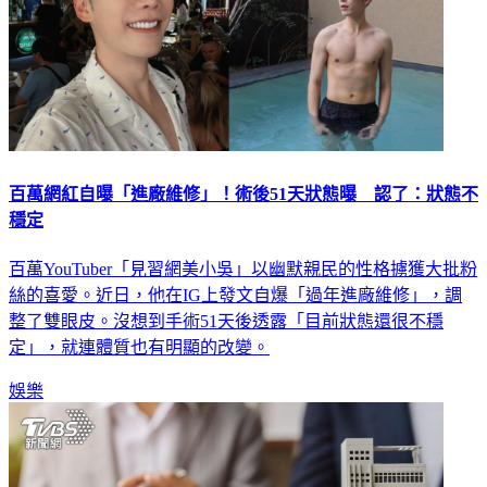
百萬網紅自曝「進廠維修」！術後51天狀態曝 認了：狀態不
穩定
百萬YouTuber「見習網美小吳」以幽默親民的性格擄獲大批粉
絲的喜愛。近日，他在IG上發文自爆「過年進廠維修」，調
整了雙眼皮。沒想到手術51天後透露「目前狀態還很不穩
定」，就連體質也有明顯的改變。
娛樂