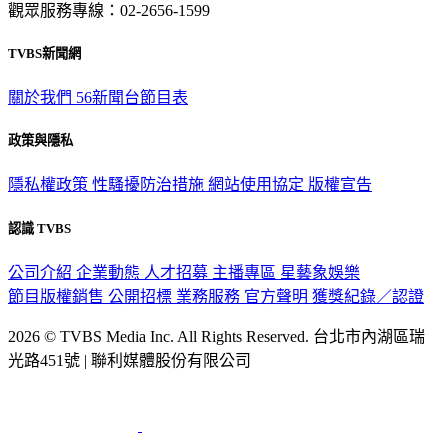
觀眾服務專線：02-2656-1599
TVBS新聞網
關於我們
56新聞台節目表
政策與隱私
隱私權政策
性騷擾防治措施
網站使用協定
版權宣告
認識 TVBS
公司介紹
企業動態
人才招募
主播專區
星藝象娛樂
節目版權銷售
公開招標
業務服務
官方聲明
獲獎紀錄／認證
2026 © TVBS Media Inc. All Rights Reserved. 台北市內湖區瑞
光路451號 | 聯利媒體股份有限公司