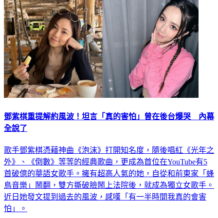
鄧紫棋重提解約風波！坦言「真的害怕」曾在後台爆哭 內幕
全說了
歌手鄧紫棋憑藉神曲《泡沫》打開知名度，隨後唱紅《光年之
外》、《倒數》等等的經典歌曲，更成為首位在YouTube有5
首破億的華語女歌手。擁有超高人氣的她，自從和前東家「蜂
鳥音樂」鬧翻，雙方撕破臉鬧上法院後，就成為獨立女歌手。
近日她發文提到過去的風波，感嘆「有一半時間我真的會害
怕」。