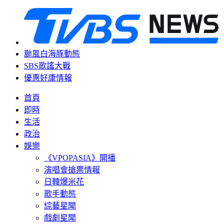
颱風白海豚動態
SBS歌謠大戰
優惠好康情報
首頁
即時
生活
政治
娛樂
《VPOPASIA》開播
演唱會搶票情報
日韓爆米花
歌手動態
綜藝星聞
戲劇星聞