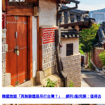
韓國旅遊「再無聊還是吊打台灣？」 網列3點完勝：值得去