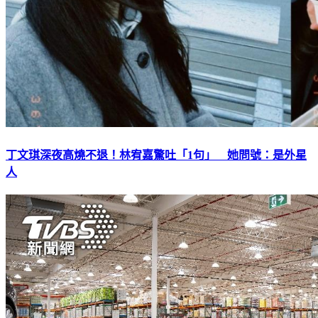
丁文琪深夜高燒不退！林宥嘉驚吐「1句」 她問號：是外星
人