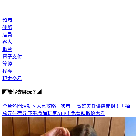
超商
硬幣
店員
客人
櫃台
電子支付
算錢
找零
現金交易
◤放假去哪玩？◢
全台熱門活動、人氣攻略一次看！
高雄美食優惠開搶！再抽
萬元住宿券
下載食尚玩家APP！免費領取優惠券