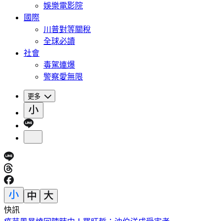
娛樂電影院
國際
川普對等關稅
全球必讀
社會
毒駕連爆
警察愛無限
更多
快訊