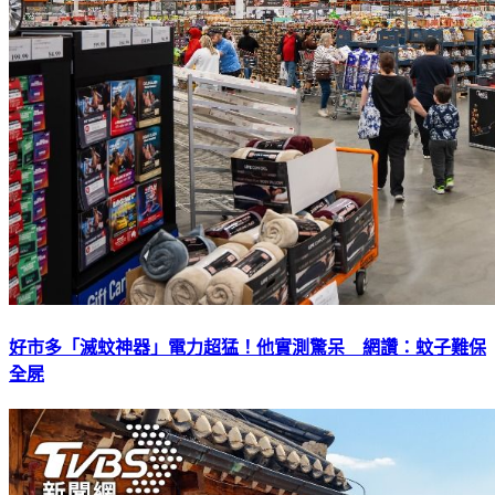
好市多「滅蚊神器」電力超猛！他實測驚呆 網讚：蚊子難保
全屍