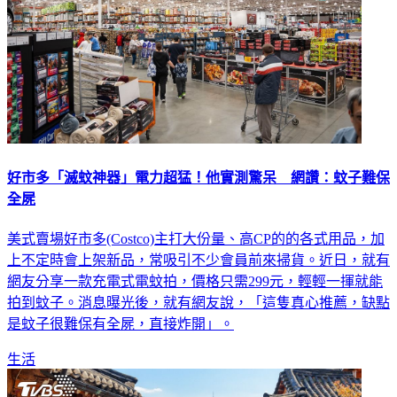
好市多「滅蚊神器」電力超猛！他實測驚呆 網讚：蚊子難保
全屍
美式賣場好市多(Costco)主打大份量、高CP的的各式用品，加
上不定時會上架新品，常吸引不少會員前來掃貨。近日，就有
網友分享一款充電式電蚊拍，價格只需299元，輕輕一揮就能
拍到蚊子。消息曝光後，就有網友說，「這隻真心推薦，缺點
是蚊子很難保有全屍，直接炸開」。
生活