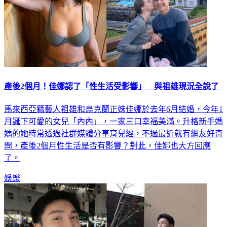
產後2個月！佳娜認了「性生活受影響」 與祖雄現況全說了
馬來西亞籍藝人祖雄和烏克蘭正妹佳娜於去年6月結婚，今年1
月誕下可愛的女兒「內內」，一家三口幸福美滿。升格新手媽
媽的她時常透過社群媒體分享育兒經，不過最近就有網友好奇
問，產後2個月性生活是否有影響？對此，佳娜也大方回應
了。
娛樂