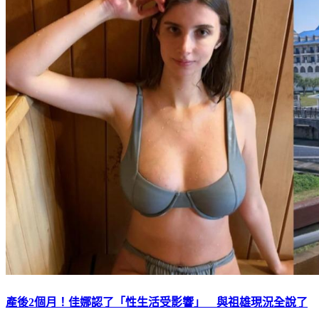
產後2個月！佳娜認了「性生活受影響」 與祖雄現況全說了