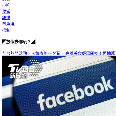
小吃
便當
雞排
章魚燒
抵制
◤放假去哪玩？◢
全台熱門活動、人氣攻略一次看！
高雄美食優惠開搶！再抽萬