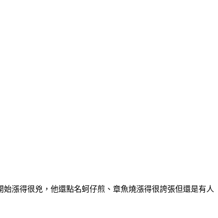
開始漲得很兇，他還點名蚵仔煎、章魚燒漲得很誇張但還是有人