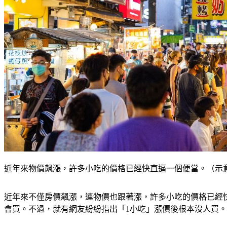
近年來物價飆漲，許多小吃的價格已經快直逼一個便當。（示意圖／sh
近年來不僅房價飆漲，連物價也跟著漲，許多小吃的價格已經
會買。不過，就有網友紛紛指出「1小吃」漲價後根本沒人買。