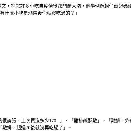
發文，抱怨許多小吃自疫情後都開始大漲，他舉例像蚵仔煎起碼漲了
「有什麼小吃是漲價後你就沒吃過的？」
很誇張，上次買沒多少170...」、「雞排鹹酥雞」、「雞排，
「雞排，超過70後就沒再吃過了」。