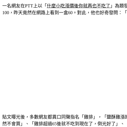
一名網友在PTT上以「
什麼小吃漲價後你就再也不吃了
」為題
100，昨天竟然在網路上看到一盒60。對此，他也好奇發問：
貼文曝光後，多數網友都異口同聲指名「雞排」，「鹽酥雞漲的
然不會買」、「雞排超過65後就不吃到現在了，倒光好了」、