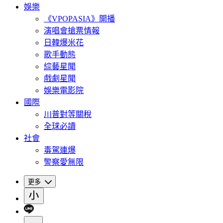
娛樂
《VPOPASIA》開播
演唱會搶票情報
日韓爆米花
歌手動態
綜藝星聞
戲劇星聞
娛樂電影院
國際
川普對等關稅
全球必讀
社會
毒駕連爆
警察愛無限
更多