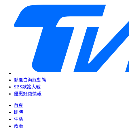
颱風白海豚動態
SBS歌謠大戰
優惠好康情報
首頁
即時
生活
政治