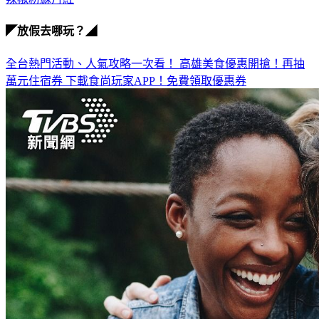
◤放假去哪玩？◢
全台熱門活動、人氣攻略一次看！
高雄美食優惠開搶！再抽
萬元住宿券
下載食尚玩家APP！免費領取優惠券