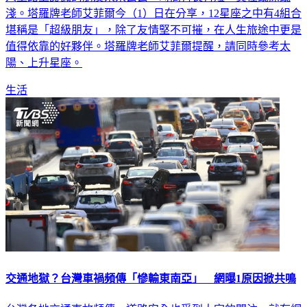
淺。塔羅牌老師艾菲爾今（1）日在分享，12星座之中有4組合
堪稱是「超級朋友」，除了友情堅不可摧，在人生旅途中更是
值得依靠的好夥伴。塔羅牌老師艾菲爾提醒，請同時參考太
陽、上升星座。
生活
交通地獄？台灣車禍頻傳「慘輸東南亞」 網曝1原因掀共鳴