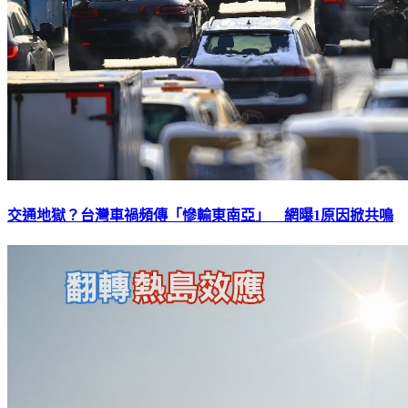
交通地獄？台灣車禍頻傳「慘輸東南亞」 網曝1原因掀共鳴