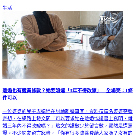
生活
離婚也有競業條款？她要媳婦「3年不得改嫁」 全場笑：1條
件可以
一位婆婆的兒子與媳婦在討論離婚事宜，豈料這這名婆婆突發
奇想，在網路上發文問「可以要求她在離婚協議書上寫明，離
婚三年內不得改嫁嗎？」貼文的讚數少於留言數，顯然是遭罵
爆。不少網友留言怒轟，「你有很多贍養費給人家嗎？沒有的