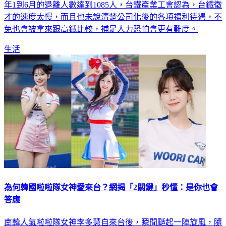
年1到6月的退離人數達到1085人，台鐵產業工會認為，台鐵徵
才的速度太慢，而且也未說清楚公司化後的各項福利待遇，不
免也會被拿來跟高鐵比較，補足人力恐怕會更有難度。
生活
為何韓國啦啦隊女神愛來台？網揭「2關鍵」秒懂：是你也會
答應
南韓人氣啦啦隊女神李多慧自來台後，瞬間颳起一陣旋風，隨