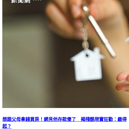
想跟父母拿錢買房！網見他存款傻了 揭殘酷現實狂勸：繳得
起？