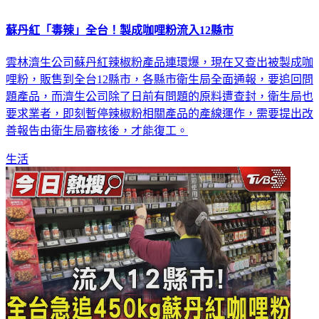
蘇丹紅「毒辣」全台！製成咖哩粉流入12縣市
雲林濟生公司蘇丹紅辣椒粉產品連環爆，現在又查出被製成咖
哩粉，販售到全台12縣市，各縣市衛生局全面通報，要追回問
題產品，而濟生公司除了日前有問題的原料遭查封，衛生局也
要求業者，即刻暫停辣椒粉相關產品的產線運作，需要提出改
善報告由衛生局審核後，才能復工。
生活