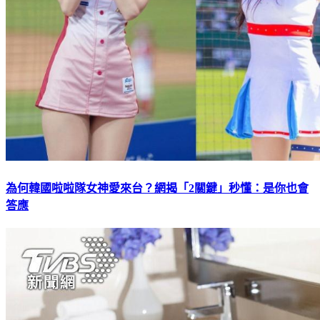
為何韓國啦啦隊女神愛來台？網揭「2關鍵」秒懂：是你也會
答應