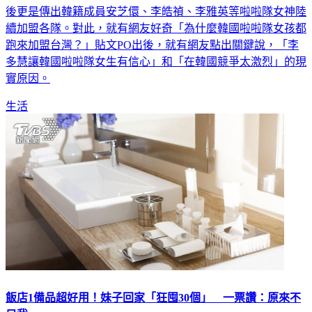
後更是傳出韓籍成員安芝儇、李皓禎、李雅英等啦啦隊女神陸
續加盟各隊。對此，就有網友好奇「為什麼韓國啦啦隊女孩都
跑來加盟台灣？」貼文PO出後，就有網友點出關鍵說，「李
多慧讓韓國啦啦隊女生有信心」和「在韓國競爭太激烈」的現
實原因。
生活
飯店1備品超好用！妹子回家「狂囤30個」 一票讚：原來不