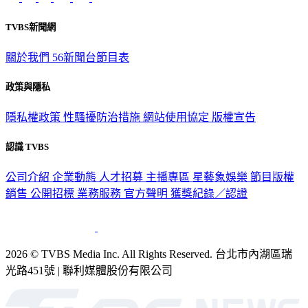
TVBS新聞網
關於我們
56新聞台節目表
政策與隱私
隱私權政策
性騷擾防治措施
網站使用協定
版權宣告
認識 TVBS
公司介紹
企業動態
人才招募
主播專區
星藝象娛樂
節目版權
銷售
公開招標
業務服務
官方聲明
獲獎紀錄／認證
2026 © TVBS Media Inc. All Rights Reserved. 台北市內湖區瑞
光路451號 | 聯利媒體股份有限公司