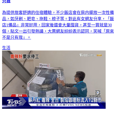
只我
為提供旅客舒適的住宿體驗，不少飯店會在房内擺放一次性備
品，如牙刷、肥皂、拖鞋、梳子等。對此有女網友分享，「飯
店1備品」非常好用，回家後還會大量囤貨，甚至一買就是30
個，貼文一出引發熱議，大票網友紛紛表示認同，笑喊「原來
不是只有我」。
生活