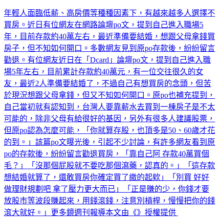
年輕人面臨低薪、高房價等種種因素下，有越來越多人選擇不
買房。近日有位網友在網路論壇po文，提到自己進入職場5
年，目前存款約40萬左右，最近準備要結婚，想跟父母拿錢買
房子，但不知如何開口。多數網友見到原po存款後，紛紛留言
勸退。有位網友近日在「Dcard」論壇po文，提到自己進入職
場5年左右，目前累計存款約40萬元，有一位交往很久的女
友，最近2人準備要結婚了，不過自己有想買房的念頭，但苦
於現況想跟父母拿錢，但又不知如何開口。原po也補充提到，
自己當初就有認知到，台灣人要靠薪水去買到一棟房子是不太
可能的，除非父母有給很好的基因，另外有很多人建議股票，
但原po認為怎麼可能，「你就算存股，也頂多是50、60歲才花
的到。」該篇po文曝光後，引起不少討論，有許多網友看到原
po的存款後，紛紛留言勸退買房，「靠自己阿 存款40萬買個
毛？」「沒那個屁股就不要吃那個瀉藥，認真的。」「這存款
想結婚就算了，還敢買房你確定買了繳的起欸」「別買 好好
做理財規劃吧 拿了壓力更大而已」「正是賺的少，你錢才要
放股市等波段賺起來，用錢滾錢，注意別槓桿，慢慢把你的錢
滾大就好。」更多鏡週刊報導本文由《》授權提供