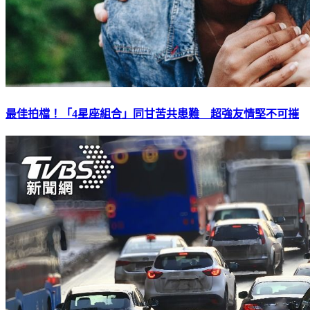
最佳拍檔！「4星座組合」同甘苦共患難 超強友情堅不可摧