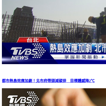
都市熱島效應加劇！北市府帶頭減碳排 目標體感降2℃