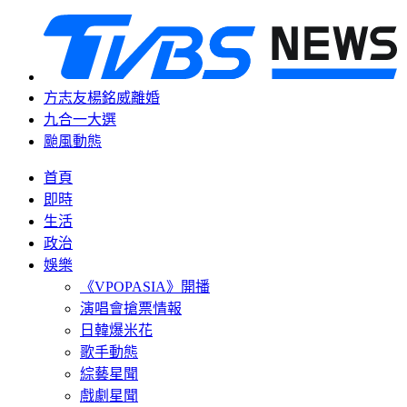
方志友楊銘威離婚
九合一大選
颱風動態
首頁
即時
生活
政治
娛樂
《VPOPASIA》開播
演唱會搶票情報
日韓爆米花
歌手動態
綜藝星聞
戲劇星聞