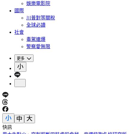
娛樂電影院
國際
川普對等關稅
全球必讀
社會
毒駕連爆
警察愛無限
更多
快訊