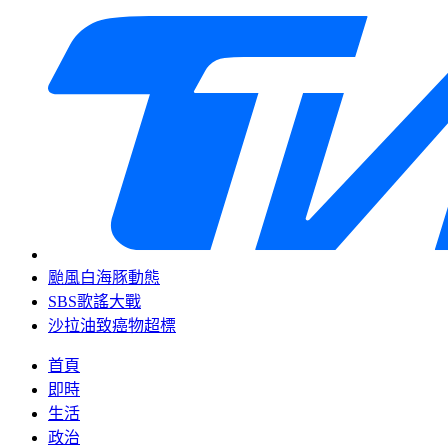
颱風白海豚動態
SBS歌謠大戰
沙拉油致癌物超標
首頁
即時
生活
政治