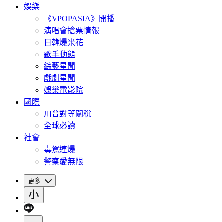
娛樂
《VPOPASIA》開播
演唱會搶票情報
日韓爆米花
歌手動態
綜藝星聞
戲劇星聞
娛樂電影院
國際
川普對等關稅
全球必讀
社會
毒駕連爆
警察愛無限
更多