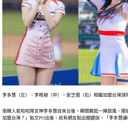
李多慧（左）、李晧禎（中）、安芝儇（右）相繼加盟台灣球隊
南韓人氣啦啦隊女神李多慧自來台後，瞬間颳起一陣旋風，隨
加盟台灣？」貼文PO出後，就有網友點出關鍵說，「李多慧