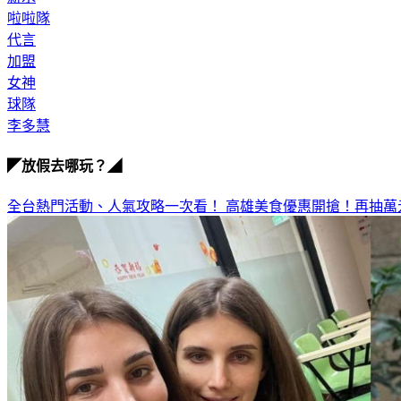
啦啦隊
代言
加盟
女神
球隊
李多慧
◤放假去哪玩？◢
全台熱門活動、人氣攻略一次看！
高雄美食優惠開搶！再抽萬