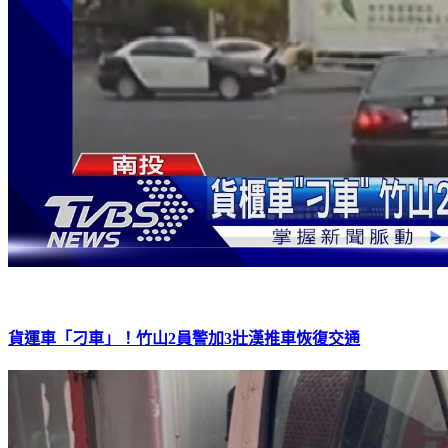
貨運車「刁車」！竹山2員警加3壯漢推車恢復交通