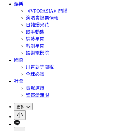
娛樂
《VPOPASIA》開播
演唱會搶票情報
日韓爆米花
歌手動態
綜藝星聞
戲劇星聞
娛樂電影院
國際
川普對等關稅
全球必讀
社會
毒駕連爆
警察愛無限
更多