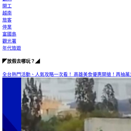
開工
越南
旅客
停業
富國島
觀光署
年代旅遊
◤放假去哪玩？◢
全台熱門活動、人氣攻略一次看！
高雄美食優惠開搶！再抽萬