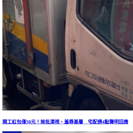
開工紅包僅50元！挨批漠視、羞辱基層 宅配通4點聲明回應