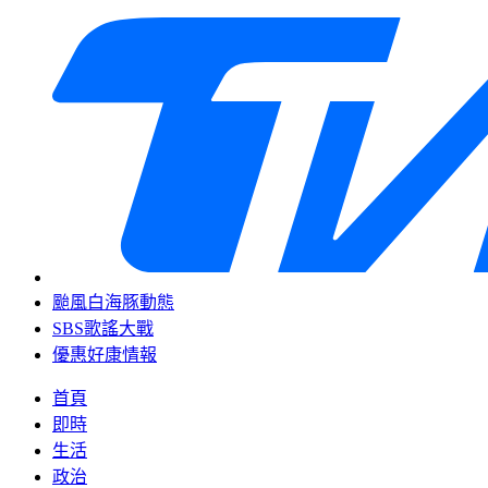
颱風白海豚動態
SBS歌謠大戰
優惠好康情報
首頁
即時
生活
政治