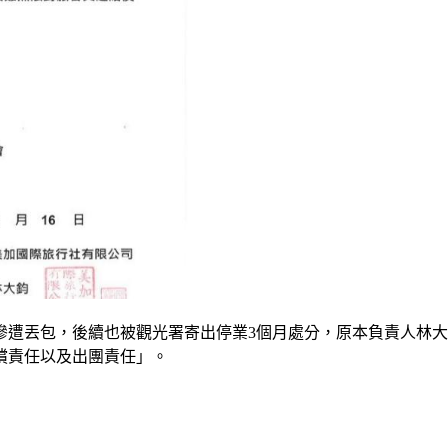
遭丟包，後續也被觀光署寄出停業3個月處分，原本負責人林大鈞
償責任以及出團責任」。